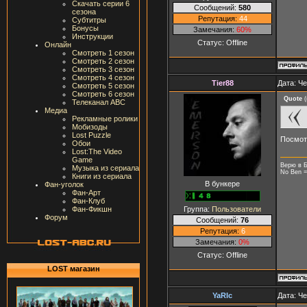
Скачать серии 6
Сообщений:
580
сезона
Репутация:
44
Субтитры
Бонусы
Замечания:
60%
Инструкции
Статус:
Offline
Онлайн
Смотреть 1 сезон
Смотреть 2 сезон
Смотреть 3 сезон
Смотреть 4 сезон
Tier88
Дата: Че
Смотреть 5 сезон
Смотреть 6 сезон
Quote
(
Телеканал ABC
Медиа
Рекламные ролики
Мобизоды
Lost Puzzle
Посмотр
Обои
Lost:The Video
Game
Верю в Б
Музыка из сериала
No Ben =
Книги из сериала
В бункере
Фан-уголок
Фан-Арт
Фан-Клуб
Группа:
Пользователи
Фан-Фикшн
Форум
Сообщений:
76
Репутация:
6
Замечания:
0%
Статус:
Offline
LOST магазин
YaRIc
Дата: Че