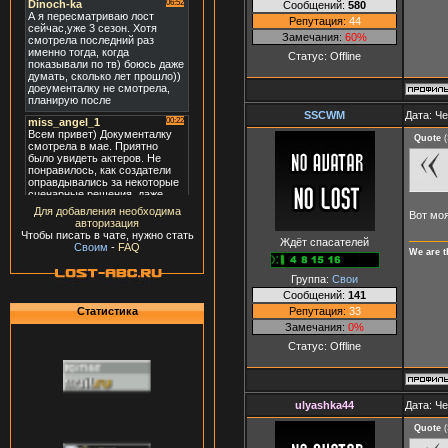
Сообщений:
580
Репутация:
44
Замечания:
60%
Статус:
Offline
SSCWM
Дата: Че
Quote
(
Для добавления необходима
Вот моя
авторизация
Чтобы писать в чате, нужно стать
Ждёт спасателей
Своим
-
FAQ
We are t
Группа:
Свои
Сообщений:
141
Репутация:
33
Статистика
Замечания:
0%
Статус:
Offline
ulyashka44
Дата: Че
Quote
(