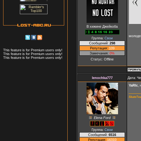
В хижине Джейкоба
молоде
Группа:
Свои
Сообщений:
298
Репутация:
109
This feature is for Premium users only!
Замечания:
0%
This feature is for Premium users only!
This feature is for Premium users only!
Статус:
Offline
lenochka777
Дата: Че
YaRIc
,
SkateTe
Elena Ford
Группа:
Свои
Сообщений:
6516
Репутация:
16310