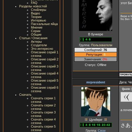
FAQ
этот Б
Разделы новостей
Спойлеры
Видео
Верю в Б
Теории
No Ben =
Интервью
Пасхальные яйца
Мнение
Серии
В бункере
Общие
Статьи / Описания
Актеры
Группа:
Пользователи
Создатели
Это интересно
Сообщений:
76
Описание серий 1
Репутация:
6
сезона
Замечания:
0%
Описание серий 2
сезона
Статус:
Offline
Описание серий 3
сезона
Описание серий 4
сезона
Описание серий 5
mrpresident
Дата: Че
сезона
Описание серий 6
Quote
(
сезона
Скачать
Скачать серии 1
сезона
Скачать серии 2
сезона
а поче
Скачать серии 3
сезона
Скачать серии 4
Цундере
сезона
さあ
Скачать серии 5
сезона
Группа:
Свои