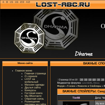
О
ВАЖНЫЕ СПОЙЛ
Меню сайта
Главное меню
Главная страница
О сериале
LOST на
Страница
10
из
10
«
1
2
…
8
9
мобильный
Модератор форума:
,
Lenchik86
Olsiva
Магазин одежды
Форум
»
5 сезон
»
Новости и Спойлеры
»
Друзья сайта
Конкурсы
ВАЖНЫЕ СПОЙЛЕРЫ: Смерт
Гостевая книга
Мы ВКонтакте
Tier88
Дата: Че
Обратная связь
Размещение
Ну все 
рекламы на сайте