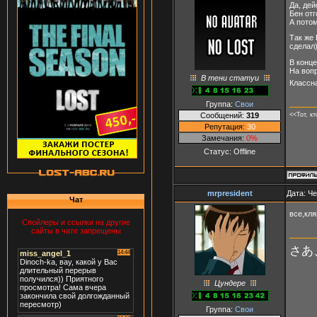
Да, дей
Бен отг
А потом
Так же 
сделал)
В конце
На вопр
В тени статуи
Классн
Группа:
Свои
Сообщений:
319
<<Тот, к
Репутация:
30
Замечания:
0%
Статус:
Offline
mrpresident
Дата: Че
Чат
все,кля
Спойлеры и ссылки на другие
сайты в чате запрещены
さあ
Цундере
Группа:
Свои