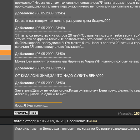
прекрасно!" Что же ему там так сильно понравилось?И,кстати,сразу после вс
происходит,хотя остальные персонажи ничего не понимали,как слепые котята.
Добавлено
(06.05.2009, 23:45)
---------------------------------------------
Кто же в настоящем так сильно разрушил дома Дхармы???
Добавлено
(06.05.2009, 23:49)
---------------------------------------------
"Я пытался вернуться на остров 20 лет"-"Остров не позволит тебе вернуться
Что же это за фразы такие?Не позволит?Как это понять?Например,ехал бы Уид
бы?Или корабль заблудился бы?А может быть Чарльз все эти 20 лет и на кора
означает?Я имею ввиду слово "пытался"...
Добавлено
(06.05.2009, 23:50)
---------------------------------------------
Может Бен понял,что маленький Чарли-это Чарльз?И именно поэтому не вы
Добавлено
(06.05.2009, 23:51)
---------------------------------------------
ОТ КУДА ЛОКК ЗНАЛ,ЗА ЧТО НАДО СУДИТЬ БЕНА???
Добавлено
(06.05.2009, 23:53)
---------------------------------------------
Заметили?Дымок не любит огонь.Когда он выполз-у Бена потух факел.Но сраз
Алекс и Дымок не одно и то же?...
Лост...Я буду помнить...
Награды:
153
Дата: Четверг, 07.05.2009, 07:26 | Сообщение #
4604
Локк знал, за что Бена судят, потому что, когда на Острове возраждаешься, т