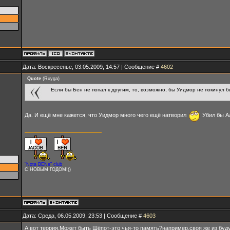
Дата: Воскресенье, 03.05.2009, 14:57 | Сообщение #
4602
Quote
(
Ruyga
)
Если бы Бен не попал к другим, то, возможно, бы Уидмор не покинул б
Да. И ещё мне кажется, что Уидмор много чего ещё натворил
Убил бы Ал
"Nota BENe" club
С НОВЫМ ГОДОМ!))
Дата: Среда, 06.05.2009, 23:53 | Сообщение #
4603
А вот теория.Может быть Шёпот-это чья-то память?например,своя же из буду