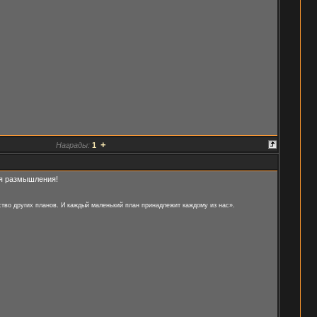
+
Награды:
1
ля размышления!
тво других планов. И каждый маленький план принадлежит каждому из нас».