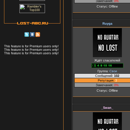
Замечания:
0%
Статус:
Offline
Ruyga
This feature is for Premium users only!
This feature is for Premium users only!
This feature is for Premium users only!
Ждёт спасателей
Группа:
Свои
Сообщений:
102
Репутация:
3
Замечания:
0%
Статус:
Offline
_Swan_