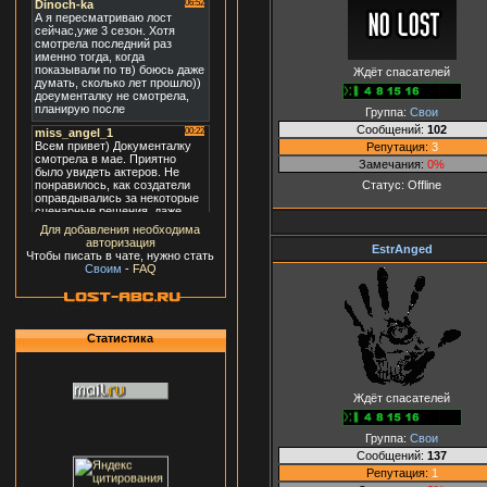
Ждёт спасателей
Группа:
Свои
Сообщений:
102
Репутация:
3
Замечания:
0%
Статус:
Offline
Для добавления необходима
авторизация
EstrAnged
Чтобы писать в чате, нужно стать
Своим
-
FAQ
Статистика
Ждёт спасателей
Группа:
Свои
Сообщений:
137
Репутация:
1