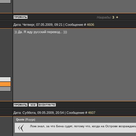
+
Награды:
3
Дата: Четверг, 07.05.2009, 09:21 | Сообщение #
4606
)) Да. Я жду русский перевод... )))
Дата: Суббота, 09.05.2009, 20:54 | Сообщение #
4607
Quote
(
Ruyga
)
Локк знал, за что Бена судят, потому что, когда на Острове возраждаеш