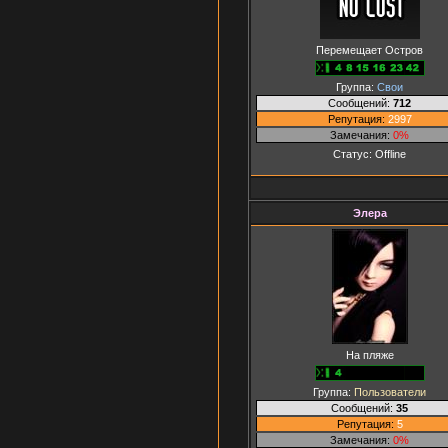
Перемещает Остров
Группа:
Свои
Сообщений:
712
Репутация:
2997
Замечания:
0%
Статус:
Offline
Элера
На пляже
Группа:
Пользователи
Сообщений:
35
Репутация:
5
Замечания:
0%