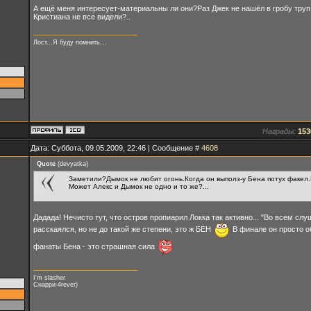
А ещё меня интересует-материальны ли они?Раз Джек не нашёл в гробу труп
Кристиана не все видели?..
Лост...Я буду помнить...
Награды:
153
Дата: Суббота, 09.05.2009, 22:46 | Сообщение #
4608
Quote
(
devyatka
)
Заметили?Дымок не любит огонь.Когда он выполз-у Бена потух факел.Но
Может Алекс и Дымок не одно и то же?...
Дадада! Нечисто тут, что остров пропиарил Локка так активно... "Во всем слу
расскаялся, но не до такой же степени, это ж БЕН
В финале он просто о
фанаты Бена - это страшная сила
I'm slasher
Снарри-4rever)