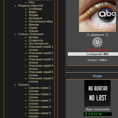
FAQ
Разделы новостей
Спойлеры
Видео
Теории
Интервью
Пасхальные яйца
Мнение
Серии
Общие
Статьи / Описания
Дантист
Актеры
Создатели
Это интересно
Описание серий 1
Администратор
сезона
Описание серий 2
Сообщений:
853
сезона
Описание серий 3
Статус:
Offline
сезона
Описание серий 4
сезона
Описание серий 5
сезона
Ruyga
Описание серий 6
сезона
Скачать
Скачать серии 1
сезона
Скачать серии 2
сезона
Скачать серии 3
сезона
Скачать серии 4
Ждёт спасателей
сезона
Скачать серии 5
сезона