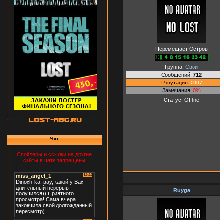
Перемещает Остров
Группа:
Свои
Сообщений:
712
Репутация:
2997
Замечания:
0%
Статус:
Offline
Чат
Спойлеры и ссылки на другие
сайты в чате запрещены
Ruyga