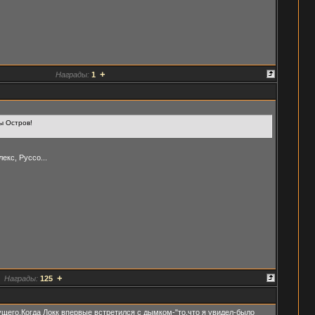
+
Награды:
1
ы Остров!
екс, Руссо...
+
Награды:
125
щего.Когда Локк впервые встретился с дымком-"то,что я увидел-было