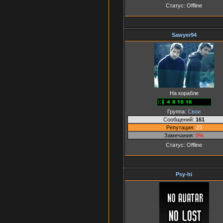
Статус:
Offline
Sawyer94
На корабле
Группа:
Свои
Сообщений:
161
Репутация:
23
Замечания:
0%
Статус:
Offline
Psy-hi