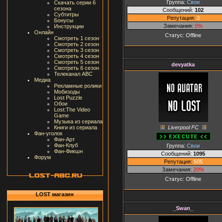
Группа:
Свои
Скачать серии 6
сезона
Сообщений:
102
Субтитры
Репутация:
3
Бонусы
Замечания:
0%
Инструкции
Онлайн
Статус:
Offline
Смотреть 1 сезон
Смотреть 2 сезон
Смотреть 3 сезон
Смотреть 4 сезон
Смотреть 5 сезон
devyatka
Смотреть 6 сезон
Телеканал ABC
Медиа
Рекламные ролики
Мобизоды
Lost Puzzle
Обои
Lost:The Video
Game
Музыка из сериала
Liverpool FC
Книги из сериала
Фан-уголок
Фан-Арт
Фан-Клуб
Группа:
Свои
Фан-Фикшн
Сообщений:
1095
Форум
Репутация:
505
Замечания:
20%
Статус:
Offline
LOST магазин
_Swan_