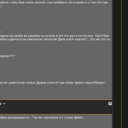
тречи с ним,Локк очень многое стал понимать об острове и о том,что там
..
"
мор на своём же корабле на остров.А тот его раз-и не пустил...Как?Убил
бли садился,и на самолётах летал,как Джек-и всё тщетно?...Это же что-то
стрелил???
у же зажёгся,как только Дымок уполз.И при Алекс факел горел!!!Может
+
6
айны раскрываются... Так же случилось и с отцом Джека...