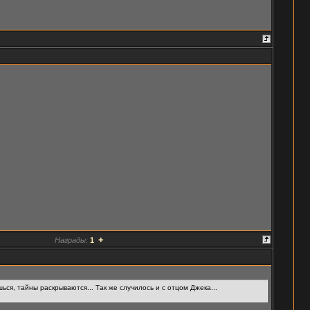
+
Награды:
1
ься, тайны раскрываются... Так же случилось и с отцом Джека...