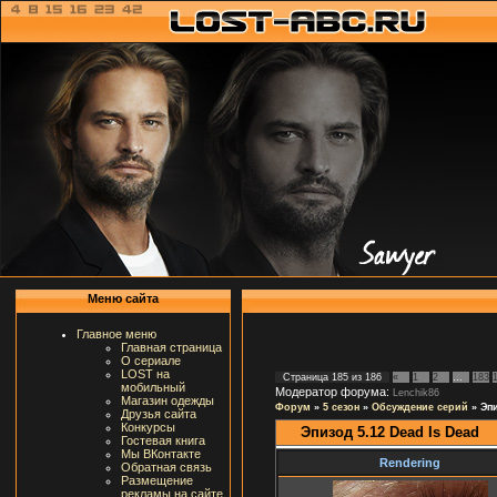
Меню сайта
Главное меню
Главная страница
О сериале
LOST на
Страница
185
из
186
«
1
2
…
183
мобильный
Модератор форума:
Lenchik86
Магазин одежды
Форум
»
5 сезон
»
Обсуждение серий
»
Эпи
Друзья сайта
Конкурсы
Эпизод 5.12 Dead Is Dead
Гостевая книга
Мы ВКонтакте
Rendering
Обратная связь
Размещение
рекламы на сайте