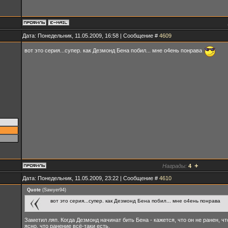
Дата: Понедельник, 11.05.2009, 16:58 | Сообщение #
4609
вот это серия...супер. как Дезмонд Бена побил... мне о4ень понрава
+
Награды:
4
Дата: Понедельник, 11.05.2009, 23:22 | Сообщение #
4610
Quote
(
Sawyer94
)
вот это серия...супер. как Дезмонд Бена побил... мне о4ень понрава
Заметил ляп. Когда Дезмонд начинат бить Бена - кажется, что он не ранен, ч
ясно, что ранение всё-таки есть.