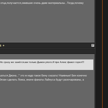
 отца,получается,ожившие очень даже материальны...Тогда,почему
+
6
 сразу же зажёгся,как только Дымок уполз.И при Алекс факел горел!!!
шаться Джона..." это ж надо такое Бену сказать! Наивные! Бен конечно
бязан сделать Локка, иначе фанаты Лайнуса будут разочарованы, а