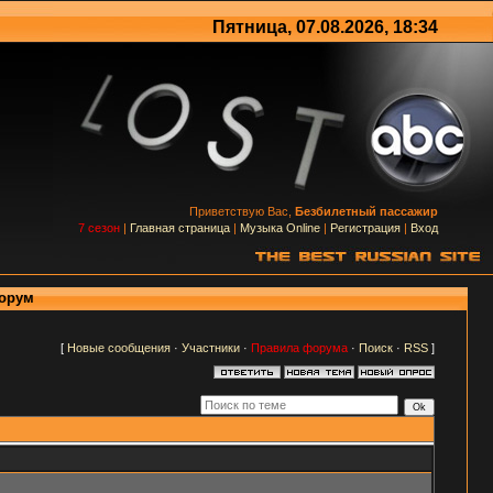
Пятница, 07.08.2026, 18:34
Приветствую Вас,
Безбилетный пассажир
7 сезон
|
Главная страница
|
Музыка Online
|
Регистрация
|
Вход
Форум
[
Новые сообщения
·
Участники
·
Правила форума
·
Поиск
·
RSS
]