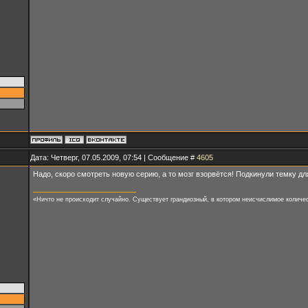
Дата: Четверг, 07.05.2009, 07:54 | Сообщение #
4605
Надо, скоро смотреть новую серию, а то мозг взорвётся! Подкинули темку д
«Ничто не происходит случайно. Существует грандиозный, в котором неисчислимое количес