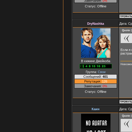
Замечания:
0%
Статус:
Offline
DryNashka
Дата: Ср
Quote
(
Если я 
растраи
В хижине Джейкоба
Невозмож
Группа:
Свои
Сообщений:
401
Репутация:
126
Замечания:
0%
Статус:
Offline
Каин
Дата: Ср
Quote
(