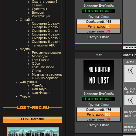
Скачать серии 6
сезона
В хижине Джейкоба
Субтитры
Бонусы
Инструкции
Группа:
Свои
Онлайн
Сообщений:
468
Смотреть 1 сезон
Репутация:
87
Смотреть 2 сезон
Смотреть 3 сезон
Замечания:
0%
Смотреть 4 сезон
Статус:
Offline
Смотреть 5 сезон
Смотреть 6 сезон
Телеканал ABC
Медиа
Рекламные ролики
mst
Дата: Ср
Мобизоды
Lost Puzzle
Quote
(
Обои
Lost:The Video
Game
Музыка из сериала
Книги из сериала
Фан-уголок
Фан-Арт
бытует 
Фан-Клуб
Quote
(
Фан-Фикшн
В хижине Джейкоба
Форум
Группа:
Свои
Сообщений:
476
но дос
Репутация:
583
электри
LOST магазин
Замечания:
0%
Статус:
Offline
Вопросы,
не хочу 