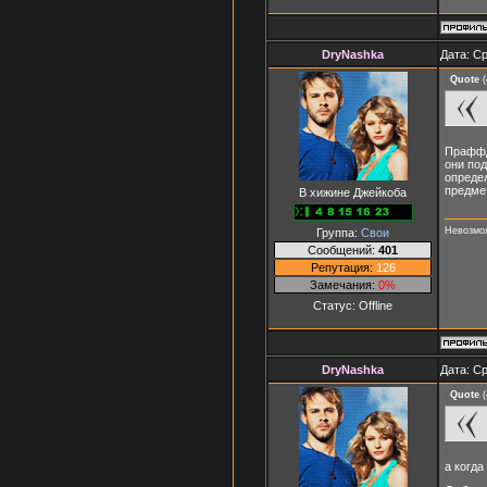
DryNashka
Дата: Ср
Quote
(
Праффда
они под
определ
предмет
В хижине Джейкоба
Невозмож
Группа:
Свои
Сообщений:
401
Репутация:
126
Замечания:
0%
Статус:
Offline
DryNashka
Дата: Ср
Quote
(
а когда