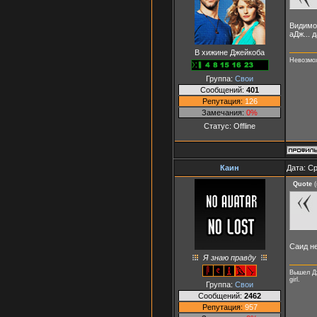
Видимо,
аДж... 
В хижине Джейкоба
Невозмож
Группа:
Свои
Сообщений:
401
Репутация:
126
Замечания:
0%
Статус:
Offline
Каин
Дата: Ср
Quote
(
Саид не
Я знаю правду
Вышел Дж
girl.
Группа:
Свои
Сообщений:
2462
Репутация:
957