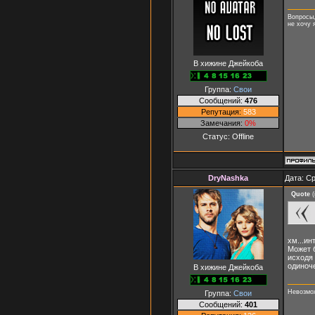
Вопросы,
не хочу 
В хижине Джейкоба
Группа:
Свои
Сообщений:
476
Репутация:
583
Замечания:
0%
Статус:
Offline
DryNashka
Дата: Ср
Quote
(
хм...ин
Может б
исходя 
одиноче
В хижине Джейкоба
Невозмож
Группа:
Свои
Сообщений:
401