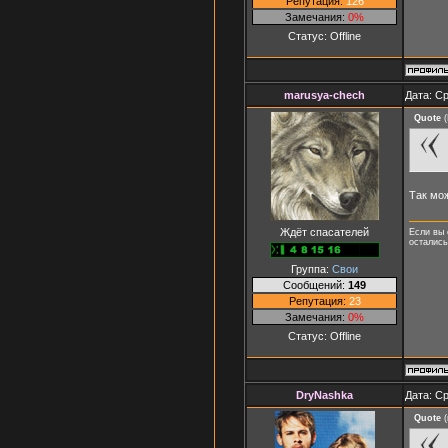
Репутация:
126
Замечания:
0%
Статус:
Offline
marusya-chech
Дата: Ср
Quote
(
Так мо
Ждёт спасателей
Если вы 
осталис
Группа:
Свои
Сообщений:
149
Репутация:
23
Замечания:
0%
Статус:
Offline
DryNashka
Дата: Ср
Quote
(