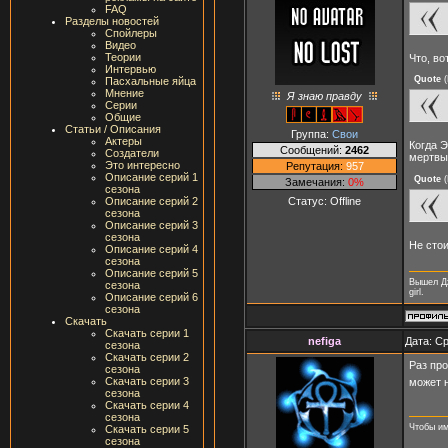
FAQ
Разделы новостей
Спойлеры
Видео
Теории
Что, во
Интервью
Quote
(
Пасхальные яйца
Мнение
Я знаю правду
Серии
Общие
Статьи / Описания
Группа:
Свои
Актеры
Когда Э
Сообщений:
2462
Создатели
мертвы
Это интересно
Репутация:
957
Описание серий 1
Quote
(
Замечания:
0%
сезона
Статус:
Offline
Описание серий 2
сезона
Описание серий 3
сезона
Не стои
Описание серий 4
сезона
Описание серий 5
Вышел Дж
сезона
girl.
Описание серий 6
сезона
Скачать
Скачать серии 1
nefiga
Дата: Ср
сезона
Скачать серии 2
Раз про
сезона
Скачать серии 3
может н
сезона
Скачать серии 4
сезона
Чтобы им
Скачать серии 5
сезона