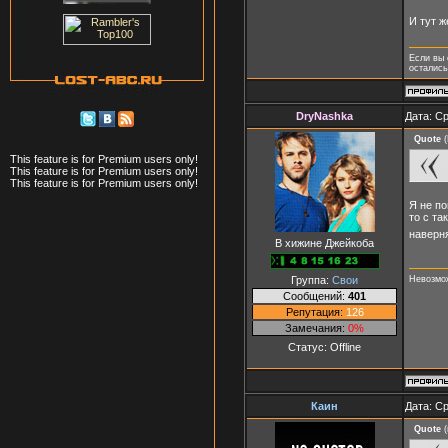
И тут ж
Если вы 
осталис
DryNashka
Дата: Ср
Quote
(
This feature is for Premium users only!
This feature is for Premium users only!
This feature is for Premium users only!
Я не по
то с та
наверня
В хижине Джейкоба
Группа:
Свои
Невозмож
Сообщений:
401
Репутация:
126
Замечания:
0%
Статус:
Offline
Каин
Дата: Ср
Quote
(