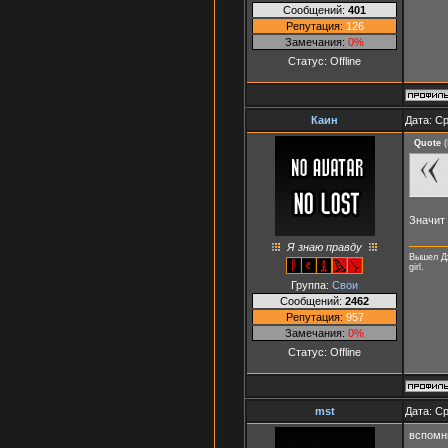
Сообщений:
401
Репутация:
126
Замечания:
0%
Статус:
Offline
Каин
Дата: Ср
Quote
(
Значит 
Я знаю правду
Вышел Дж
girl.
Группа:
Свои
Сообщений:
2462
Репутация:
957
Замечания:
0%
Статус:
Offline
mst
Дата: Ср
вспомн