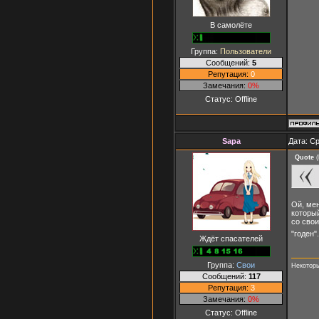
В самолёте
Группа:
Пользователи
Сообщений:
5
Репутация:
0
Замечания:
0%
Статус:
Offline
Sapa
Дата: Ср
Quote
(
Ой, мен
которы
со сво
"годен"
Ждёт спасателей
Группа:
Свои
Некоторы
Сообщений:
117
Репутация:
3
Замечания:
0%
Статус:
Offline