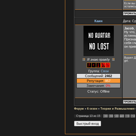
Если вы 
осталис
Каин
Дата: Ср
Jaсоb
,
Ну что,
истинн
Признай
себя гл
он прив
Вышел Дж
Я знаю правду
girl.
Группа:
Свои
Сообщений:
2462
Репутация:
957
Замечания:
0%
Статус:
Offline
Форум
»
6 сезон
»
Теории и Размышления
Страница
13
из
15
«
1
2
…
11
12