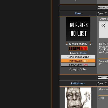
Каин
Дата: Ср
Quote
(
Зачем е
Я знаю правду
Тогда б
Про Кри
же боль
Группа:
Свои
Сообщений:
2462
Репутация:
957
Вышел Дж
girl.
Замечания:
0%
Статус:
Offline
kirillshneur
Дата: Ср
Мне каж
LOST