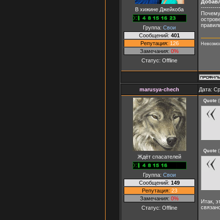
Добав
---------
В хижине Джейкоба
Почему 
острове
правиль
Группа:
Свои
Сообщений:
401
Репутация:
126
Невозмож
Замечания:
0%
Статус:
Offline
marusya-chech
Дата: Ср
Quote
(
Quote
(
Ждёт спасателей
Группа:
Свои
Сообщений:
149
Репутация:
23
Замечания:
0%
Итак, э
связан
Статус:
Offline