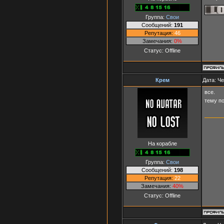
Группа:
Свои
Сообщений:
191
Репутация:
46
Замечания:
0%
Статус:
Offline
Крем
Дата: Че
все.
тему п
На корабле
Группа:
Свои
Сообщений:
198
Репутация:
22
Замечания:
40%
Статус:
Offline