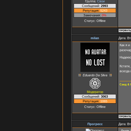
Группа:
Свои
Сообщений:
2993
Репутация:
5243
Замечания:
0%
Статус:
Offline
milan
Дата: Вт
Как я и
разоча
Надеюсь
Кстати,
всегда
Eduardo Da Silva
Саид & 
Модератор
Сообщений:
3063
Репутация:
1065
Статус:
Offline
Прогресс
Дата: Вт
Quote
(