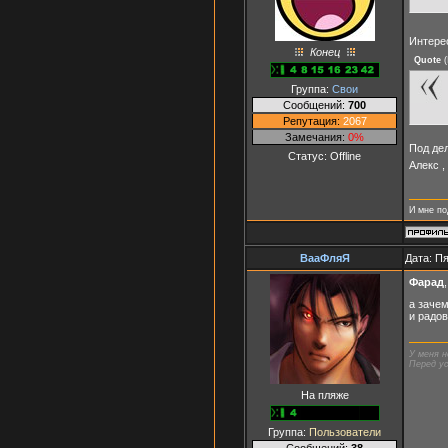
Интерес
Конец
Quote
(
Группа:
Свои
Сообщений:
700
Репутация:
2067
Замечания:
0%
Под дел
Статус:
Offline
Алекс ,
И мне по
ВааФляЯ
Дата: Пя
Фарад
,
а зачем
и радов
У меня н
Перед ус
На пляже
Группа:
Пользователи
Сообщений:
38