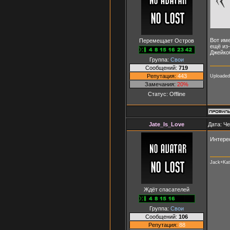
Вот име
Перемещает Остров
ещё из-
Джейко
Группа:
Свои
Сообщений:
719
Репутация:
443
Uploaded
Замечания:
20%
Статус:
Offline
Jate_Is_Love
Дата: Че
Интере
Jack+Kat
Ждёт спасателей
Группа:
Свои
Сообщений:
106
Репутация:
88