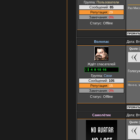
Группа:
Пользователи
Сообщений:
85
Раз Мисс
Репутация:
29
Замечания:
0%
Статус:
Offline
Волопас
Дата: Вт
Quote
(
Ждёт спасателей
Голосу
Группа:
Свои
Сообщений:
105
Но-о-о, з
Репутация:
15
Замечания:
0%
Статус:
Offline
Самолётик
Дата: Вт
Quote
(