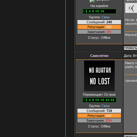
На корабле
Группа:
Свои
Но-но. 
Сообщений:
240
хватил
Репутация:
193
Замечания:
0%
Мёртвый 
Статус:
Offline
Самолётик
Дата: Вт
Никто т
ушёл, 
Uploaded
Перемещает Остров
Группа:
Свои
Сообщений:
719
Репутация:
443
Замечания:
20%
Статус:
Offline