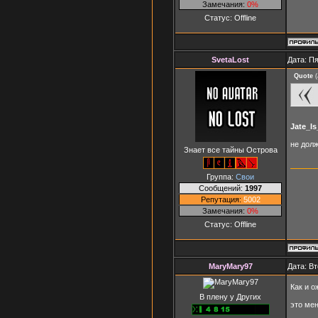
Замечания:
0%
Статус:
Offline
SvetaLost
Дата: Пя
Quote
(
Jate_I
не долж
Знает все тайны Острова
Группа:
Свои
Сообщений:
1997
Репутация:
5002
Замечания:
0%
Статус:
Offline
MaryMary97
Дата: Вт
Как и 
В плену у Других
это ме