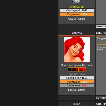
Модератор
Сообщений:
3063
Репутация:
1065
Статус:
Offline
spravka
Дата: Че
А я дум
"Есть мн
Addio!
Знает все тайны Острова
Группа:
Свои
Сообщений:
1519
Репутация:
2614
Замечания:
20%
Статус:
Offline
milan
Дата: Пя