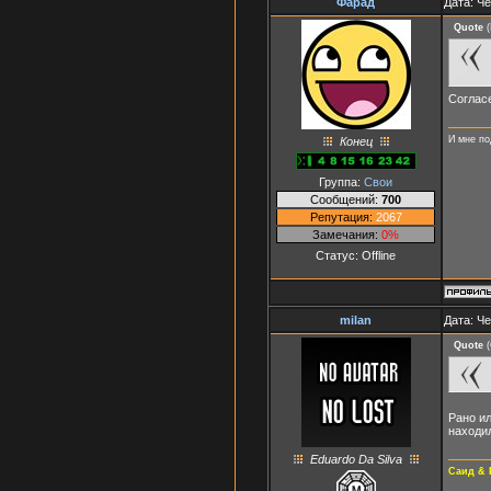
Фарад
Дата: Че
Quote
(
Согласе
И мне по
Конец
Группа:
Свои
Сообщений:
700
Репутация:
2067
Замечания:
0%
Статус:
Offline
milan
Дата: Че
Quote
(
Рано ил
находил
Eduardo Da Silva
Саид & 