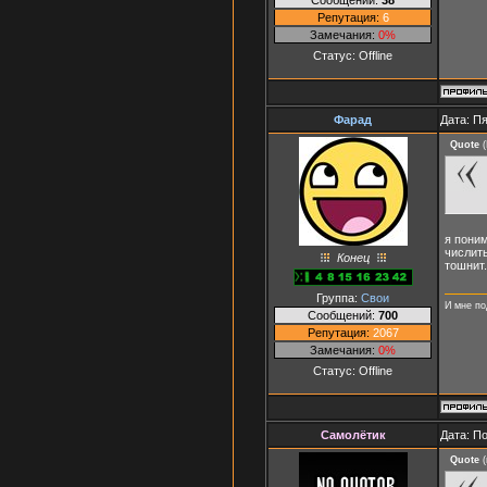
Репутация:
6
Замечания:
0%
Статус:
Offline
Фарад
Дата: Пя
Quote
(
я поним
числить
Конец
тошнит.
Группа:
Свои
И мне по
Сообщений:
700
Репутация:
2067
Замечания:
0%
Статус:
Offline
Самолётик
Дата: П
Quote
(