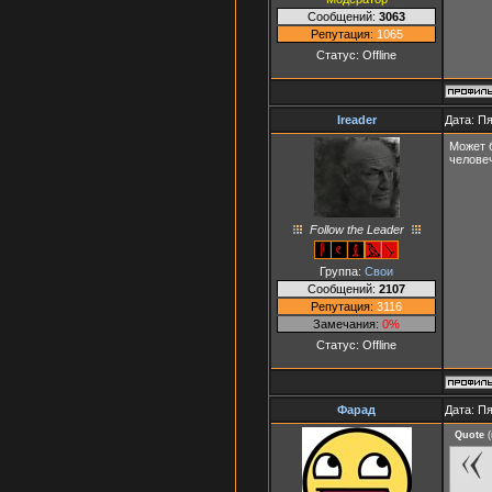
Сообщений:
3063
Репутация:
1065
Статус:
Offline
Ireader
Дата: Пя
Может б
челове
Follow the Leader
Группа:
Свои
Сообщений:
2107
Репутация:
3116
Замечания:
0%
Статус:
Offline
Фарад
Дата: Пя
Quote
(