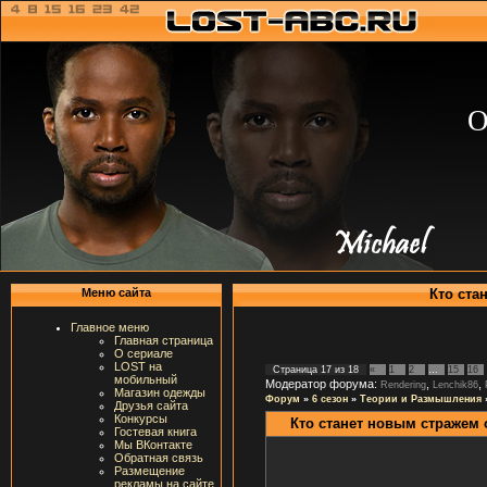
О
Кто ста
Меню сайта
Главное меню
Главная страница
О сериале
LOST на
Страница
17
из
18
«
1
2
…
15
16
мобильный
Модератор форума:
,
,
Rendering
Lenchik86
Магазин одежды
Форум
»
6 сезон
»
Теории и Размышления
Друзья сайта
Конкурсы
Кто станет новым стражем 
Гостевая книга
Мы ВКонтакте
Обратная связь
Размещение
рекламы на сайте