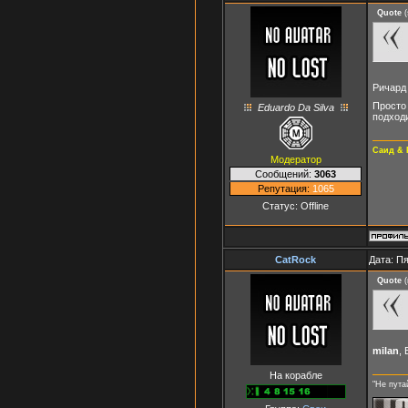
Quote
(
Ричард
Просто 
Eduardo Da Silva
подходи
Саид & 
Модератор
Сообщений:
3063
Репутация:
1065
Статус:
Offline
CatRock
Дата: Пя
Quote
(
milan
,
На корабле
"Не пута