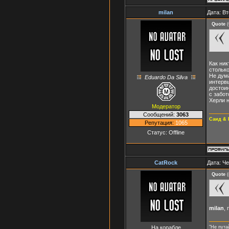
milan
Дата: Вт
Quote
(
Как ник
столько
Не дум
Eduardo Da Silva
интервь
достоин
с забот
Херли н
Модератор
Сообщений:
3063
Саид & 
Репутация:
1065
Статус:
Offline
CatRock
Дата: Че
Quote
(
milan
,
На корабле
"Не пута