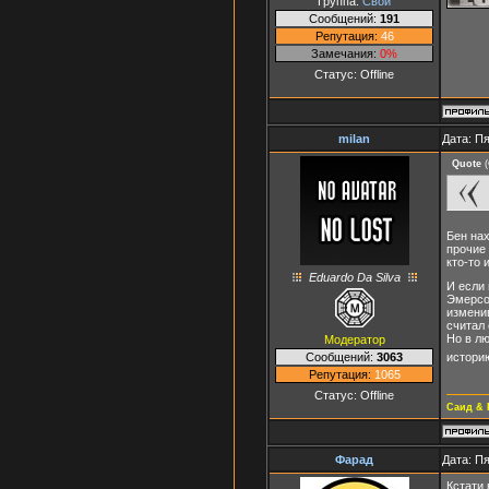
Группа:
Свои
Сообщений:
191
Репутация:
46
Замечания:
0%
Статус:
Offline
milan
Дата: Пя
Quote
(
Бен нах
прочие 
кто-то 
Eduardo Da Silva
И если 
Эмерсо
изменив
считал 
Но в лю
Модератор
Сообщений:
3063
истори
Репутация:
1065
Статус:
Offline
Саид & 
Фарад
Дата: Пя
Кстати 