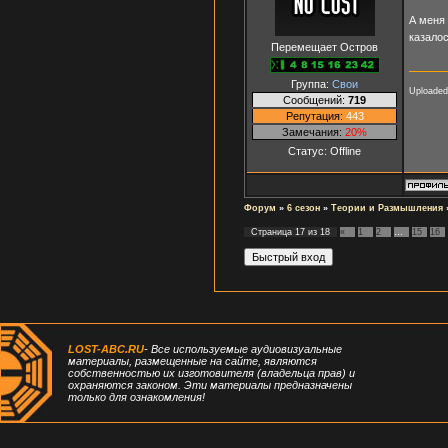
А меня 
казало
Перемещает Остров
Группа:
Свои
Uploaded
Сообщений:
719
Репутация:
443
Замечания:
20%
Статус:
Offline
Форум
»
6 сезон
»
Теории и Размышления
Страница
17
из
18
«
1
2
…
15
16
LOST-ABC.RU
- Все используемые аудиовизуальные
материалы, размещенные на сайте, являются
собственностью их изготовителя (владельца прав) и
охраняются законом. Эти материалы предназначены
только для ознакомления!