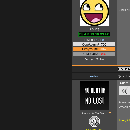
И мне по
Конец
Группа:
Свои
Сообщений:
700
Репутация:
2067
Замечания:
0%
Статус:
Offline
milan
Дата: Пя
Quote
(
А зачем
что он 
Eduardo Da Silva
Саид & 
Модератор