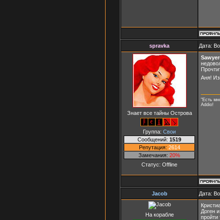
spravka
Дата: В
Sawyer(
недово
Прочтит
Аня! И
"Есть мн
Addio!
Знает все тайны Острова
Группа:
Свои
Сообщений:
1519
Репутация:
2614
Замечания:
20%
Статус:
Offline
Jaсоb
Дата: В
Кристиа
Доген и
На корабле
пройти 