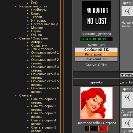
FAQ
Quote
(
Разделы новостей
Спойлеры
Видео
Теории
Интервью
Ну как 
Пасхальные яйца
знаем.
Мнение
Серии
В хижине Джейкоба
Общие
Статьи / Описания
Актеры
Группа:
Свои
Создатели
Это интересно
Сообщений:
311
Описание серий 1
Репутация:
140
сезона
Замечания:
0%
Описание серий 2
сезона
Статус:
Offline
Описание серий 3
сезона
Описание серий 4
сезона
Описание серий 5
spravka
Дата: Во
сезона
Описание серий 6
Quote
(
сезона
Скачать
Скачать серии 1
сезона
Скачать серии 2
сезона
Антидже
Скачать серии 3
Quote
(
сезона
Скачать серии 4
Знает все тайны Острова
сезона
Скачать серии 5
Сущест
сезона