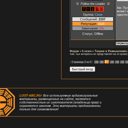
Follow the Leader
Хм. Пус
может 
Группа:
Свои
однотел
Сообщений:
2107
Репутация:
3116
Замечания:
0%
Статус:
Offline
Форум
»
6 сезон
»
Теории и Размышления
том, чьи интересы он представлял на острове)
2
Страница
2
из
5
«
1
3
4
5
»
LOST-ABC.RU
- Все используемые аудиовизуальные
материалы, размещенные на сайте, являются
собственностью их изготовителя (владельца прав) и
охраняются законом. Эти материалы предназначены
только для ознакомления!