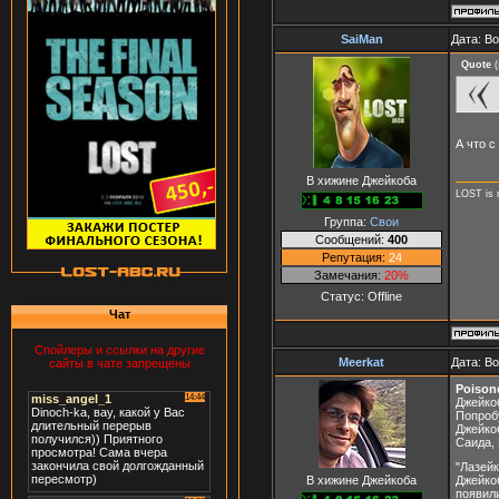
SaiMan
Дата: Во
Quote
(
А что 
В хижине Джейкоба
LOST is 
Группа:
Свои
Сообщений:
400
Репутация:
24
Замечания:
20%
Статус:
Offline
Чат
Спойлеры и ссылки на другие
Meerkat
Дата: В
сайты в чате запрещены
Poison
Джейко
Попробу
Джейкоб
Саида, 
"Лазейк
В хижине Джейкоба
Джейко
появили