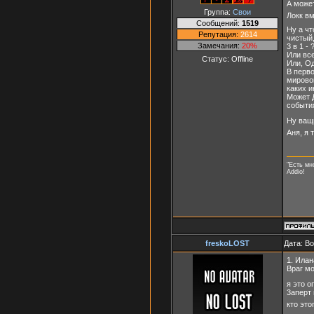
А може
Группа:
Свои
Локк в
Сообщений:
1519
Ну а чт
Репутация:
2614
чистый,
Замечания:
20%
3 в 1 - 
Или все
Статус:
Offline
Или, О
В перво
мировой
каких 
Может Д
событи
Ну ващ
Аня, я
"Есть мн
Addio!
freskoLOST
Дата: В
1. Илан
Враг мо
я это о
3аперт 
кто это