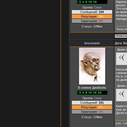
Аарона 
решил, 
Группа:
Свои
Это нуж
Сообщений:
194
во врем
возвращ
Репутация:
190
лапиду
Замечания:
0%
Статус:
Offline
"Конец в
brocorwin
Дата: В
Quote
(
Насколь
глюком
Ну и, с
на дым
Quote
(
В хижине Джейкоба
Группа:
Свои
Сообщений:
331
Кажется
Репутация:
271
еще до 
Замечания:
0%
Доген и
Статус:
Offline
Lost - с
_______