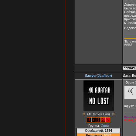
---------
Дополню
были по
Сейчас
повреди
Кристиа
множест
Надеюс
"Есть мн
Addio!
Sawyer(JLafleur)
Дата: В
Quote
(
ад уже 
Mr James Ford
Bro -=Арт
♥Claire_
Группа:
Свои
Сообщений:
1884
Репутация:
5274