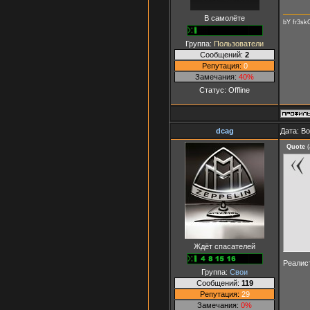
В самолёте
bY fr3s
Группа:
Пользователи
Сообщений:
2
Репутация:
0
Замечания:
40%
Статус:
Offline
dcag
Дата: В
Quote
(
Ждёт спасателей
Реалис
Группа:
Свои
Сообщений:
119
Репутация:
29
Замечания:
0%