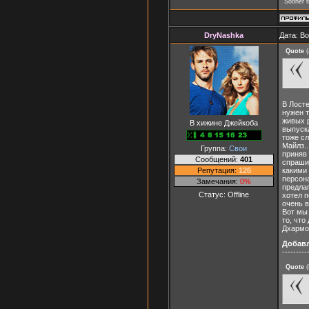
"Sooner t
DryNashka
Дата: Во
Quote
(
В Лосте
нужен т
живых 
В хижине Джейкоба
выпуска
тоже сл
Майлз..
Группа:
Свои
приняв 
Сообщений:
401
спрашив
Репутация:
126
какими 
персона
Замечания:
0%
предлаг
Статус:
Offline
хотел п
очень в
Вот мы 
то, что
Дхармов
Добав
---------
Quote
(