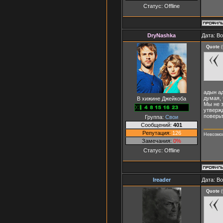
Статус:
Offline
DryNashka
Дата: В
Quote
(
адын ад
думая, 
В хижине Джейкоба
Мы не з
утвержд
поверьт
Группа:
Свои
Сообщений:
401
Репутация:
126
Невозмож
Замечания:
0%
Статус:
Offline
Ireader
Дата: В
Quote
(