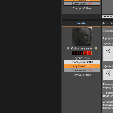
Замечания:
0%
Статус:
Offline
Ireader
Дата: В
Хороша
Предпол
Quote
(
Follow the Leader
Группа:
Свои
Сообщений:
2107
Репутация:
3116
Quote
(
Замечания:
0%
Статус:
Offline
Почему 
парадок
1. Илан
Враг мо
2. Сер
преодо
нескол