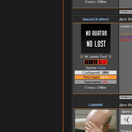
Статус:
Offline
Sawyer(JLafleur)
Дата: В
а мож о
Bro -=Арт
♥Claire_
Mr James Ford
Группа:
Свои
Сообщений:
1884
Репутация:
5274
Замечания:
0%
Статус:
Offline
LAMARK
Дата: В
Quote
(
Тогда к