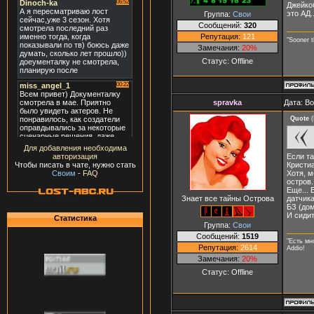
Джейкоб
это АД..
Группа:
Свои
Сообщений:
320
Репутация:
121
"Sooner t
Замечания:
20%
Статус:
Offline
spravka
Дата: В
Quote
(
Для добавления необходима
Если та
авторизация
Кристи
Чтобы писать в чате, нужно стать
Хотя, м
Своим
-
FAQ
остров.
Еще...
Знает все тайны Острова
датчика
БЗ (дом
И сидит
Статистика
Группа:
Свои
Сообщений:
1519
"Есть мн
Репутация:
2614
Addio!
Замечания:
20%
Статус:
Offline