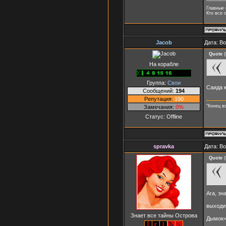
Главные 
Кто все 
Jaсоb
Дата: В
Quote
(
На корабле
Группа:
Свои
Саида 
Сообщений:
194
Репутация:
190
"Конец в
Замечания:
0%
Статус:
Offline
spravka
Дата: В
Quote
(
Ага, з
выход
Знает все тайны Острова
Дымок=О