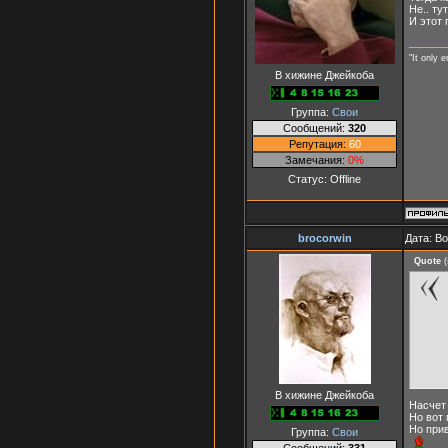
Не.. ту
И этот 
"It only 
В хижине Джейкоба
Группа:
Свои
Сообщений:
320
Репутация:
60
Замечания:
0%
Статус:
Offline
brocorwin
Дата: В
Quote
(
В хижине Джейкоба
Насчет 
Но вот 
Но прив
Группа:
Свои
Сообщений:
331