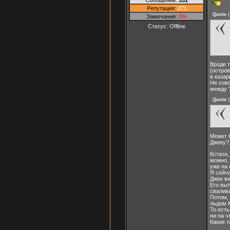
Репутация:
271
Quote
(
Замечания:
0%
Статус:
Offline
Вроде т
(остров
в казар
Не сов
между 
Quote
(
Может 
Джеку? 
Кстати
можно, 
уже на 
Я сейча
Джек ви
Его выт
свалива
Потом, 
льдом К
То есть
ни на ч
Какие 