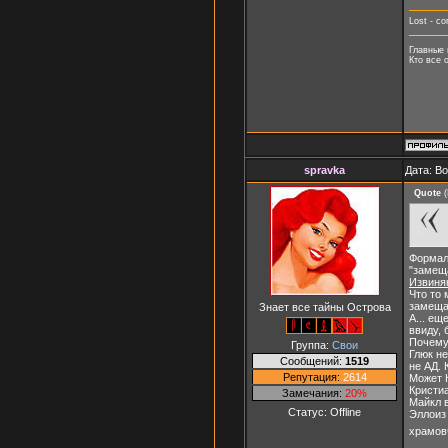
Lost - с
_______
Главные 
Кто все 
spravka
Дата: В
Quote
(
Формаль
"замещ
Извиня
Что то 
замещат
Знает все тайны Острова
А... ещ
ввиду, 
Почему
Группа:
Свои
Глюк не
Сообщений:
1519
не АД. 
Репутация:
2614
Может К
Кристиа
Замечания:
20%
Майкл в
Статус:
Offline
Эллоиз
храмовч