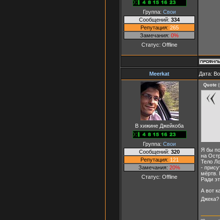
Группа:
Свои
Сообщений:
334
Репутация:
265
Замечания:
0%
Статус:
Offline
Meerkat
Дата: В
Quote
(
В хижине Джейкоба
Группа:
Свои
Я бы по
Сообщений:
320
на Ост
Репутация:
121
Тело Ло
Замечания:
20%
- прис
мёртв. 
Статус:
Offline
Ради э
А вот к
Джека