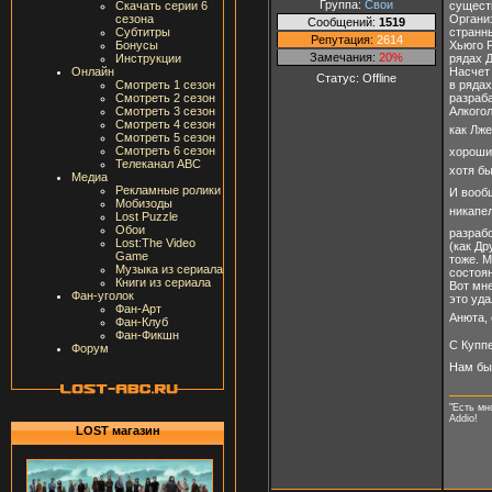
Группа:
Свои
сущест
Скачать серии 6
Органи
сезона
Сообщений:
1519
странн
Субтитры
Репутация:
2614
Хьюго Р
Бонусы
Замечания:
20%
рядах Д
Инструкции
Насчет 
Онлайн
Статус:
Offline
в рядах
Смотреть 1 сезон
разраба
Смотреть 2 сезон
Алкогол
Смотреть 3 сезон
Смотреть 4 сезон
как Лже
Смотреть 5 сезон
Смотреть 6 сезон
хороший
Телеканал ABC
хотя б
Медиа
Рекламные ролики
И вообщ
Мобизоды
никапел
Lost Puzzle
Обои
разрабо
Lost:The Video
(как Др
Game
тоже. М
Музыка из сериала
состоя
Книги из сериала
Вот мне
Фан-уголок
это уда
Фан-Арт
Анюта,
Фан-Клуб
Фан-Фикшн
С Куппе
Форум
Нам бы
"Есть мн
Addio!
LOST магазин