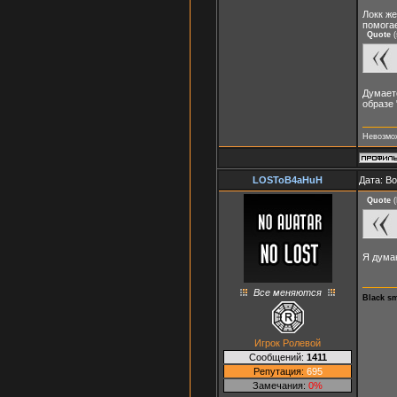
Локк же
помогае
Quote
(
Думаетс
образе 
Невозмож
LOSToB4aHuH
Дата: В
Quote
(
Я дума
Все меняются
Black s
Игрок Ролевой
Сообщений:
1411
Репутация:
695
Замечания:
0%