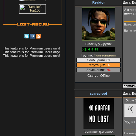
Reaktor
Дата: В
А с чег
нему сп
Боже, сп
=======
Вы не по
В плену у Других
This feature is for Premium users only!
This feature is for Premium users only!
Группа:
Пользователи
This feature is for Premium users only!
Сообщений:
82
Репутация:
14
Замечания:
0%
Статус:
Offline
scareproof
Дата: В
Quote
(
Угу, а 
В хижине Джейкоба
For every