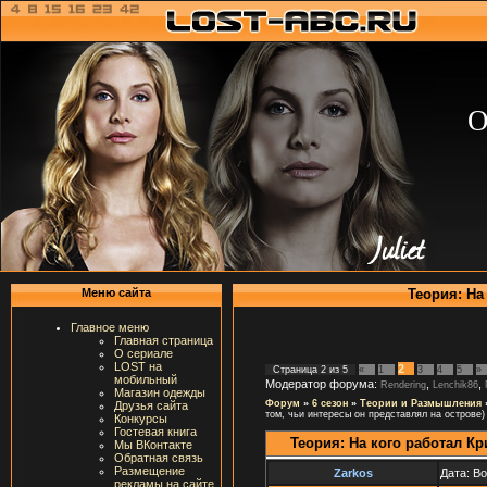
О
Теория: На
Меню сайта
Главное меню
Главная страница
О сериале
LOST на
2
Страница
2
из
5
«
1
3
4
5
»
мобильный
Модератор форума:
,
,
Rendering
Lenchik86
Магазин одежды
Форум
»
6 сезон
»
Теории и Размышления
Друзья сайта
том, чьи интересы он представлял на острове)
Конкурсы
Гостевая книга
Теория: На кого работал К
Мы ВКонтакте
Обратная связь
Размещение
Zarkos
Дата: В
рекламы на сайте