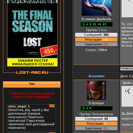
В хижине Джейкоба
То. чт
научну
Группа:
Свои
времене
Сообщений:
385
Может и
она зна
Репутация:
150
Маяк и 
Замечания:
0%
Кстати,
Статус:
Offline
Accusator
Дата: Су
Quote
(
Чат
Спойлеры и ссылки на другие
сайты в чате запрещены
В бункере
Да Джей
Группа:
Пользователи
полусг
Сообщений:
49
Репутация:
0
скуки, 
Замечания:
0%