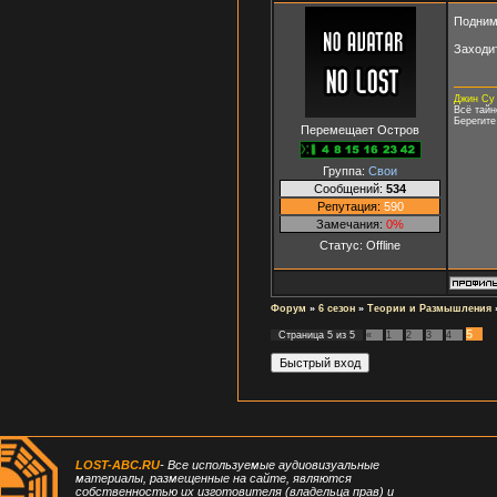
Подним
Заходит
Джин Су
Всё тайн
Берегите
Перемещает Остров
Группа:
Свои
Сообщений:
534
Репутация:
590
Замечания:
0%
Статус:
Offline
Форум
»
6 сезон
»
Теории и Размышления
5
Страница
5
из
5
«
1
2
3
4
LOST-ABC.RU
- Все используемые аудиовизуальные
материалы, размещенные на сайте, являются
собственностью их изготовителя (владельца прав) и