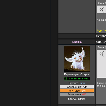
Quote
(
А с ка
Ради бл
Sibelllla
Дата: Вт
Quote
(
Перемещает Остров
Группа:
Свои
А мне в
только 
Сообщений:
709
Репутация:
104
Замечания:
0%
Статус:
Offline