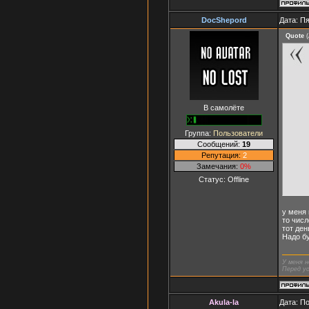
DocShepord
Дата: Пя
Quote
(
В самолёте
Группа:
Пользователи
Сообщений:
19
Репутация:
2
Замечания:
0%
Статус:
Offline
у меня 
то числ
тот ден
Надо бу
У меня н
Перед ус
Akula-la
Дата: П