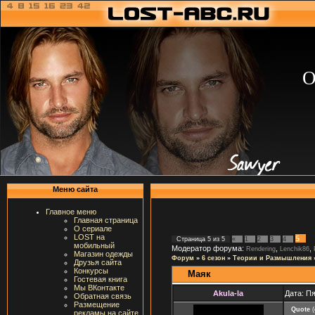
О
Меню сайта
Главное меню
Главная страница
О сериале
LOST на
5
Страница
5
из
5
«
1
2
3
4
мобильный
Модератор форума:
,
,
Rendering
Lenchik86
Магазин одежды
Форум
»
6 сезон
»
Теории и Размышления
Друзья сайта
Конкурсы
Маяк
Гостевая книга
Мы ВКонтакте
Akula-la
Дата: Пя
Обратная связь
Размещение
Quote
(
рекламы на сайте