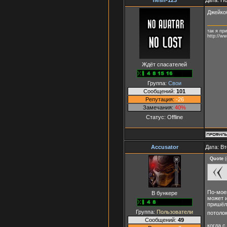
Джейко
так я пр
http://w
Ждёт спасателей
Группа:
Свои
Сообщений:
101
Репутация:
-26
Замечания:
40%
Статус:
Offline
Accusator
Дата: Вт
Quote
(
По-моем
В бункере
может и
пришёл 
Группа:
Пользователи
потолок
Сообщений:
49
когда с