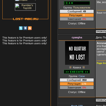
Мм, воз
Группа:
Пользователи
Сообщений:
49
Выше гол
Репутация:
0
Замечания:
0%
Статус:
Offline
cyaegha
Дата: П
This feature is for Premium users only!
This feature is for Premium users only!
Accusa
This feature is for Premium users only!
ета бод
ассоции
света".
сделать
Ради бл
Каэгха
Группа:
Свои
Сообщений:
850
Репутация:
178
Замечания:
0%
Статус:
Offline
flesh-123
Дата: П