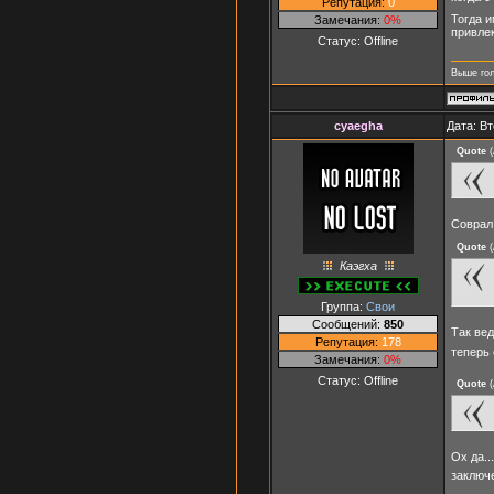
Репутация:
0
Тогда и
Замечания:
0%
привлек
Статус:
Offline
Выше гол
cyaegha
Дата: Вт
Quote
(
Соврал.
Quote
(
Каэгха
Группа:
Свои
Сообщений:
850
Так вед
Репутация:
178
теперь
Замечания:
0%
Статус:
Offline
Quote
(
Ох да..
заключ