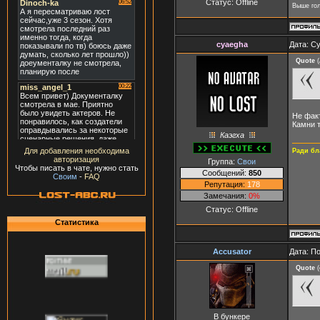
Статус:
Offline
Выше гол
cyaegha
Дата: Су
Quote
(
Не факт
Камни т
Каэгха
Для добавления необходима
Ради бл
авторизация
Группа:
Свои
Чтобы писать в чате, нужно стать
Сообщений:
850
Своим
-
FAQ
Репутация:
178
Замечания:
0%
Статус:
Offline
Статистика
Accusator
Дата: П
Quote
(
В бункере