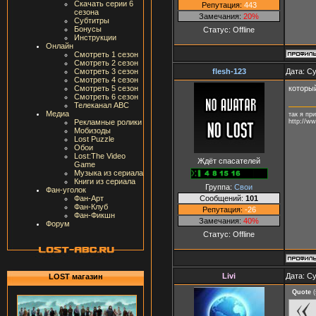
Скачать серии 6
Репутация:
443
сезона
Замечания:
20%
Субтитры
Бонусы
Статус:
Offline
Инструкции
Онлайн
Смотреть 1 сезон
Смотреть 2 сезон
flesh-123
Дата: Су
Смотреть 3 сезон
Смотреть 4 сезон
которы
Смотреть 5 сезон
Смотреть 6 сезон
Телеканал ABC
Медиа
так я пр
http://w
Рекламные ролики
Мобизоды
Lost Puzzle
Обои
Lost:The Video
Ждёт спасателей
Game
Музыка из сериала
Книги из сериала
Группа:
Свои
Фан-уголок
Сообщений:
101
Фан-Арт
Фан-Клуб
Репутация:
-26
Фан-Фикшн
Замечания:
40%
Форум
Статус:
Offline
Livi
Дата: Су
LOST магазин
Quote
(