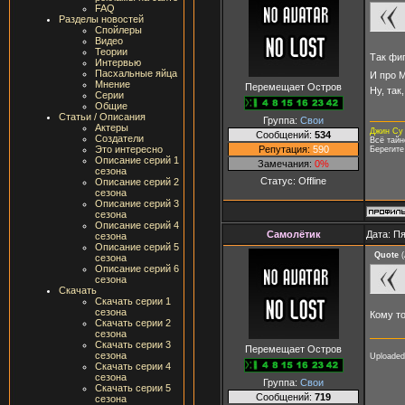
FAQ
Разделы новостей
Спойлеры
Видео
Теории
Так фиг
Интервью
Пасхальные яйца
И про 
Мнение
Перемещает Остров
Ну, так
Серии
Общие
Статьи / Описания
Группа:
Свои
Актеры
Джин Су
Сообщений:
534
Создатели
Всё тайн
Репутация:
590
Это интересно
Берегите
Описание серий 1
Замечания:
0%
сезона
Статус:
Offline
Описание серий 2
сезона
Описание серий 3
сезона
Описание серий 4
Самолётик
Дата: Пя
сезона
Описание серий 5
Quote
(
сезона
Описание серий 6
сезона
Скачать
Скачать серии 1
сезона
Кому то
Скачать серии 2
сезона
Скачать серии 3
Перемещает Остров
сезона
Uploaded
Скачать серии 4
сезона
Группа:
Свои
Скачать серии 5
Сообщений:
719
сезона