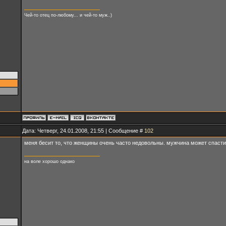
Чей-то отец по-любому... и чей-то муж..)
Дата: Четверг, 24.01.2008, 21:55 | Сообщение #
102
меня бесит то, что женщины очень часто недовольны. мужчина может спасти 
на воле хорошо однако