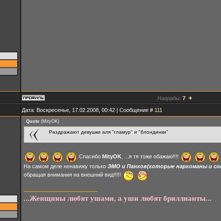
+
Награды:
7
Дата: Воскресенье, 17.02.2008, 00:42 | Сообщение #
111
Quote
(
MityOK
)
Раздражают девушки аля "гламур" и "блондинки"
Спасибо
MityOK
, ...я тя тоже обажаю!!!!
На самом деле ненавижу только
ЭМО и Панков(которые наркоманы и сов
обращая внимания на внешний вид!!!!!
...Женщины любят ушами, а уши любят бриллианты...