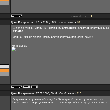
+
Награды:
нет
Дата: Воскресенье, 17.02.2008, 00:33 | Сообщение #
109
не люблю глупых, упрямых....излишний романтизм напрягает, навязчивый конт
качества...
--
Внешне ..мм..не люблю низкий рост и короткие причёски (ёжики)
логика-царица
Дата: Воскресенье, 17.02.2008, 00:39 | Сообщение #
110
Раздражают девушки аля "гламур" и "блондинки" в плане уровня интелекта.
Так же эмо и готы раздражают, но это я правда вобще за девушек не считаю. 