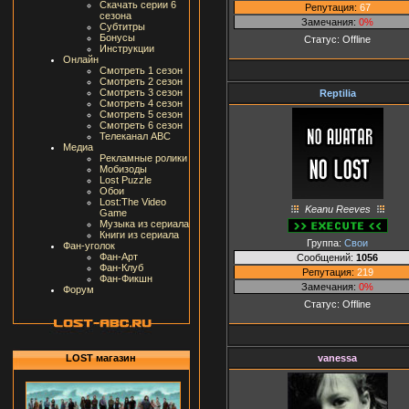
Скачать серии 6
Репутация:
67
сезона
Замечания:
0%
Субтитры
Бонусы
Статус:
Offline
Инструкции
Онлайн
Смотреть 1 сезон
Смотреть 2 сезон
Смотреть 3 сезон
Reptilia
Смотреть 4 сезон
Смотреть 5 сезон
Смотреть 6 сезон
Телеканал ABC
Медиа
Рекламные ролики
Мобизоды
Lost Puzzle
Обои
Lost:The Video
Keanu Reeves
Game
Музыка из сериала
Книги из сериала
Группа:
Свои
Фан-уголок
Фан-Арт
Сообщений:
1056
Фан-Клуб
Репутация:
219
Фан-Фикшн
Замечания:
0%
Форум
Статус:
Offline
vanessa
LOST магазин