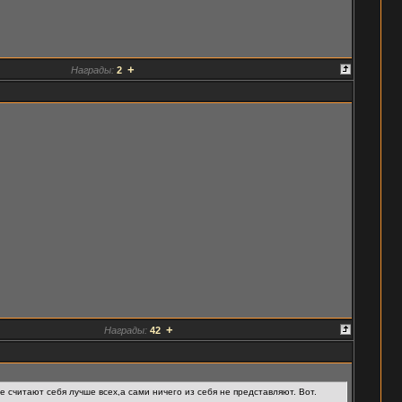
+
Награды:
2
+
Награды:
42
 считают себя лучше всех,а сами ничего из себя не представляют. Вот.