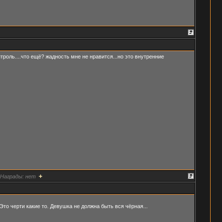
роль....что ещё? жадность мне не нравится...но это внутренние
+
Награды:
нет
Это черти какие то. Девушка не должна быть вся чёрная...