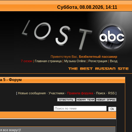
Суббота, 08.08.2026, 14:11
Приветствую Вас,
Безбилетный пассажир
7 сезон
|
Главная страница
|
Музыка Online
|
Регистрация
|
Вход
а 5 - Форум
[
Новые сообщения
·
Участники
·
Правила форума
·
Поиск
·
RSS
]
 все вокруг)!