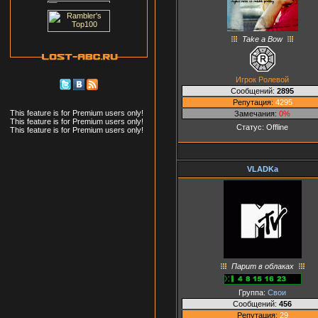
Take a Bow
Игрок Ролевой
Сообщений:
2895
Репутация:
4295
This feature is for Premium users only!
Замечания:
0%
This feature is for Premium users only!
Статус:
Offline
This feature is for Premium users only!
VLADKa
Парит в облаках
Группа:
Свои
Сообщений:
456
Репутация:
29