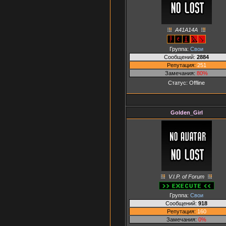
A41A14A
Группа:
Свои
Сообщений:
2884
Репутация:
251
Замечания:
80%
Статус:
Offline
Golden_Girl
V.I.P. of Forum
Группа:
Свои
Сообщений:
918
Репутация:
160
Замечания:
0%