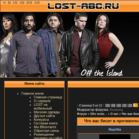
Меню сайта
Главное меню
Главная страница
О сериале
LOST на
5
Страница
5
из
12
«
1
2
3
4
мобильный
Модератор форума:
Rendering
Магазин одежды
Форум
»
Обо всём...
»
О нас
»
Что вас бе
Друзья сайта
Конкурсы
Что вас бесит в противоп
Гостевая книга
Мы ВКонтакте
Reptilia
Обратная связь
Размещение
рекламы на сайте