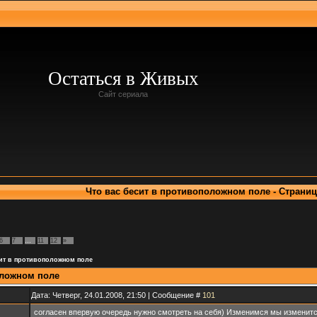
Остаться в Живых
Сайт сериала
Что вас бесит в противоположном поле - Страниц
6
7
…
11
12
»
сит в противоположном поле
оложном поле
Дата: Четверг, 24.01.2008, 21:50 | Сообщение #
101
согласен впервую очередь нужно смотреть на себя) Изменимся мы изменится