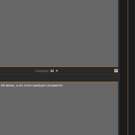
+
Награды:
42
ей жизнь, а он этого какбудто незаметит