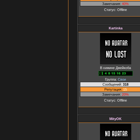
Замечания:
40%
Статус:
Offline
Kartinka
В хижине Джейкоба
Группа:
Свои
Сообщений:
318
Репутация:
15
Замечания:
20%
Статус:
Offline
MityOK