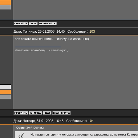
Дата: Пятница, 25.01.2008, 14:40 | Сообщение #
103
вот таките они женщины....иногда не логичные)
Чей-то отец по-любому... и чей-то муж..)
Дата: Четверг, 31.01.2008, 16:48 | Сообщение #
104
Quote
(
ZwЯtOcHeK
)
Не нравятся парни у которых самооценка завышена до потолка Которые