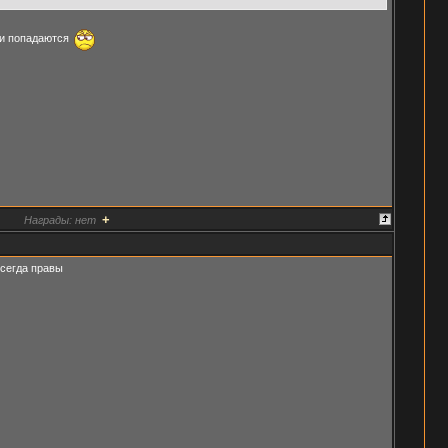
 и попадаются
+
Награды:
нет
всегда правы