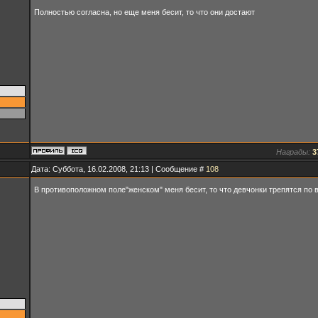
Полностью согласна, но еще меня бесит, то что они достают
Награды:
3
Дата: Суббота, 16.02.2008, 21:13 | Сообщение #
108
В противоположном поле"женском" меня бесит, то что девчонки трепятся по