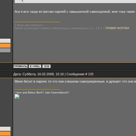
Ага я все чаще встречаю парней с завышенной самооценкой, мне тока такие
У меня нет подписи!
Перед установкой подписи обязательно ознакомьтесь с п. 2.6-2.7
ПРАВИЛ ФОРУМА
Дата: Суббота, 16.02.2008, 15:16 | Сообщение #
105
Меня бесит в парнях то что они слишком самоуверенные, и думают что они 
I love and Belive Ben!!! Jate forever&ever!!