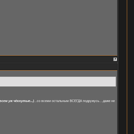
сем уж чёкнутые...)
...со всеми остальным ВСЕГДА подружусь....даже не