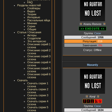
FAQ
Разделы новостей
Спойлеры
Видео
Теории
Интервью
Пасхальные яйца
Мнение
Keanu Reeves
Серии
Общие
Статьи / Описания
Группа:
Свои
Актеры
Сообщений:
1056
Создатели
Репутация:
219
Это интересно
Описание серий 1
Замечания:
0%
сезона
Статус:
Offline
Описание серий 2
сезона
Описание серий 3
сезона
Описание серий 4
Maxardy
сезона
Описание серий 5
сезона
Описание серий 6
сезона
Скачать
Скачать серии 1
сезона
Скачать серии 2
сезона
Скачать серии 3
Kenji
сезона
Скачать серии 4
сезона
Группа:
Свои
Скачать серии 5
Сообщений:
1634
сезона