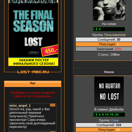
На пляже
Группа:
Пользователи
Сообщений:
30
Репутация:
2
Замечания:
20%
Статус:
Offline
Никки
Чат
Спойлеры и ссылки на другие
сайты в чате запрещены
В хижине Джейкоба
Группа:
Свои
Сообщений:
319
Репутация:
39