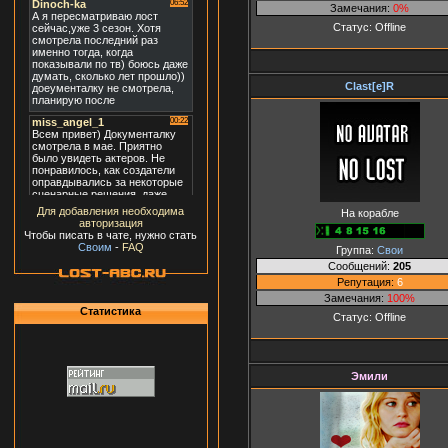
Замечания:
0%
Статус:
Offline
Clast[e]R
Для добавления необходима
На корабле
авторизация
Чтобы писать в чате, нужно стать
Своим
-
FAQ
Группа:
Свои
Сообщений:
205
Репутация:
6
Замечания:
100%
Статистика
Статус:
Offline
Эмили