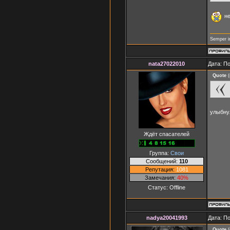
не
Semper i
nata27022010
Дата: П
Quote
(
улыбн
Ждёт спасателей
Группа:
Свои
Сообщений:
110
Репутация:
1081
Замечания:
40%
Статус:
Offline
nadya20041993
Дата: П
Quote
(