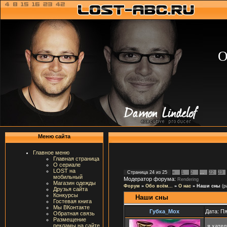
О
Меню сайта
Главное меню
Главная страница
О сериале
LOST на
Страница
24
из
25
«
1
2
…
22
23
мобильный
Модератор форума:
Rendering
Магазин одежды
Форум
»
Обо всём...
»
О нас
»
Наши сны
(р
Друзья сайта
Конкурсы
Наши сны
Гостевая книга
Мы ВКонтакте
Губка_Мох
Дата: Пя
Обратная связь
Размещение
рекламы на сайте
я хател