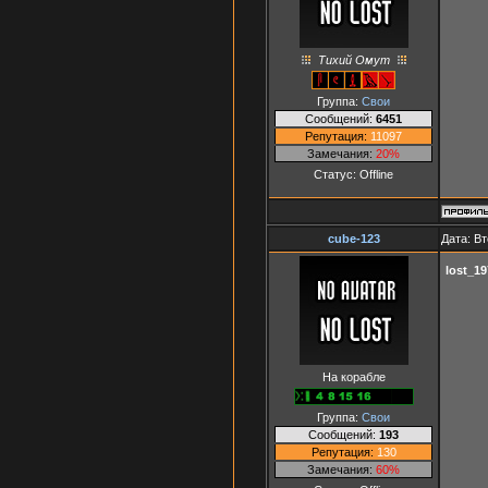
Тихий Омут
Группа:
Свои
Сообщений:
6451
Репутация:
11097
Замечания:
20%
Статус:
Offline
cube-123
Дата: Вт
lost_1
На корабле
Группа:
Свои
Сообщений:
193
Репутация:
130
Замечания:
60%