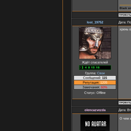
Black s
lost_19752
Дата: П
хрень 
Ждёт спасателей
Группа:
Свои
Сообщений:
115
Репутация:
1205
Замечания:
60%
Статус:
Offline
olencazvezda
Дата: Вт
О чем и