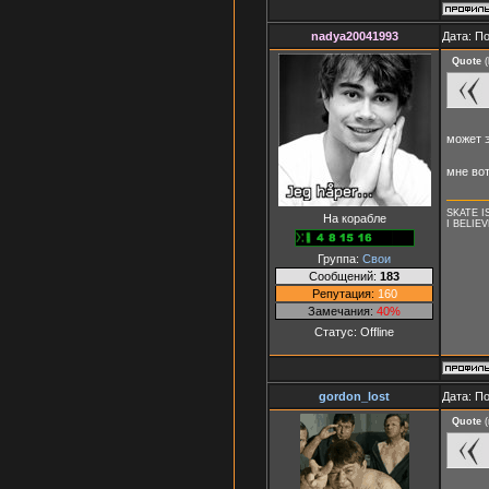
nadya20041993
Дата: П
Quote
(
может э
мне вот
SKATE IS
На корабле
I BELIE
Группа:
Свои
Сообщений:
183
Репутация:
160
Замечания:
40%
Статус:
Offline
gordon_lost
Дата: П
Quote
(