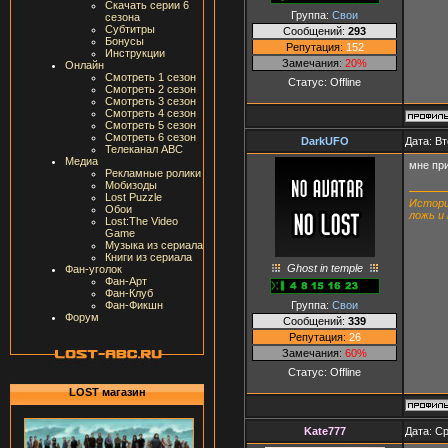
Скачать серии 6
Группа:
Свои
сезона
Субтитры
Сообщений:
293
Бонусы
Репутация:
152
Инструкции
Замечания:
20%
Онлайн
Смотреть 1 сезон
Статус:
Offline
Смотреть 2 сезон
Смотреть 3 сезон
Смотреть 4 сезон
Смотреть 5 сезон
Смотреть 6 сезон
DarkUFO
Дата: Вт
Телеканал ABC
Медиа
мне при
Рекламные ролики
Мобизоды
Lost Puzzle
Истори
Обои
ложь и
Lost:The Video
Game
Музыка из сериала
Книги из сериала
Ghost in temple
Фан-уголок
Фан-Арт
Фан-Клуб
Группа:
Свои
Фан-Фикшн
Форум
Сообщений:
339
Репутация:
26
Замечания:
60%
Статус:
Offline
LOST магазин
Kate777
Дата: Ср