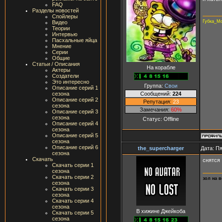
FAQ
Разделы новостей
Спойлеры
Губка_М
Видео
Теории
Интервью
Пасхальные яйца
Мнение
Серии
Общие
Статьи / Описания
На корабле
Актеры
Создатели
Это интересно
Группа:
Свои
Описание серий 1
Сообщений:
224
сезона
Описание серий 2
Репутация:
23
сезона
Замечания:
60%
Описание серий 3
сезона
Статус:
Offline
Описание серий 4
сезона
Описание серий 5
сезона
Описание серий 6
the_supercharger
Дата: Пя
сезона
Скачать
снятся
Скачать серии 1
сезона
Скачать серии 2
зол на 
сезона
Скачать серии 3
сезона
Скачать серии 4
сезона
В хижине Джейкоба
Скачать серии 5
сезона