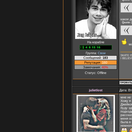
какое 
Quote
(
На корабле
мо
Группа:
Свои
SKATE IS
Сообщений:
183
I BELIE
Репутация:
160
Замечания:
40%
Статус:
Offline
julietlost
Дата: Вт
мне не 
Хожу я 
Джейкоб
буду зд
подходи
рассказ
меня ос
была в 
немного