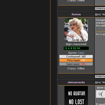
Статус:
Offline
Korova
Дата: Че
Сегодн
ятагано
Кто-ниб
Кто-то д
Ждёт спасателей
Группа:
Свои
Сообщений:
147
Репутация:
292
Замечания:
20%
Статус:
Offline
olencazvezda
Дата: Че
Quote
(
Я знаю!