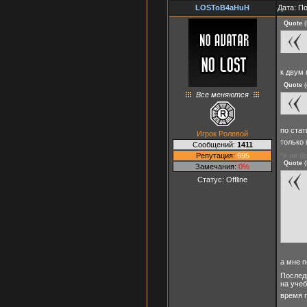
LOSToB4aHuH
Дата: П
Quote
(
к двум
Quote
(
Все меняются
по ста
Игрок Ролевой
только
Сообщений:
1411
Репутация:
695
"я не б
Quote
(
Замечания:
0%
Статус:
Offline
а мне 
Последн
на учеб
время 