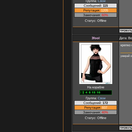
Группа:
Свои
Сообщений:
115
Репутация:
1205
Замечания:
60%
Статус:
Offline
3fool
Дата: Во
крепко
умирай о
На корабле
Группа:
Свои
Сообщений:
172
Репутация:
937
Замечания:
40%
Статус:
Offline