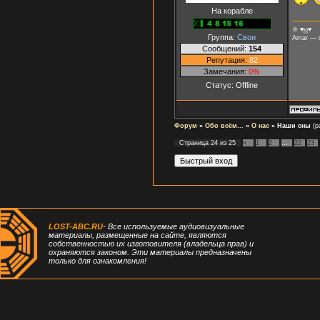
На корабле
♔
♥ஜ♥
Группа:
Свои
Amar — si
Сообщений:
154
Репутация:
82
Замечания:
0%
Статус:
Offline
Форум
»
Обо всём...
»
О нас
»
Наши сны
(р
Страница
24
из
25
«
1
2
…
22
23
LOST-ABC.RU
- Все используемые аудиовизуальные
материалы, размещенные на сайте, являются
собственностью их изготовителя (владельца прав) и
охраняются законом. Эти материалы предназначены
только для ознакомления!