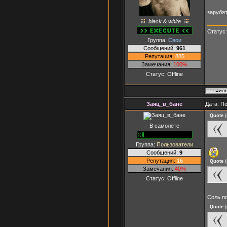
зарубя
black & white
Статус
Группа:
Свои
Сообщений:
961
Репутация:
885
Замечания:
100%
Статус:
Offline
Заяц_в_бане
Дата: П
Quote
(
В самолёте
Группа:
Пользователи
Сообщений:
9
Репутация:
16
Quote
(
Замечания:
40%
Статус:
Offline
Соль по
Quote
(