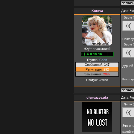
Korova
Дата: Че
Quote
(
Пожалу
Quote
(
Ждёт спасателей
Группа:
Свои
Сообщений:
147
дурной 
Репутация:
292
Замечания:
20%
Кто-то д
Статус:
Offline
olencazvezda
Дата: Че
Quote
(
Это оч
какой-т