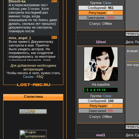
Группа:
Свои
Сообщений:
961
Репутация:
885
Замечания:
100%
Статус:
Offline
11fool
Дата: П
всякая
моя под
Для добавления необходима
авторизация
Чтобы писать в чате, нужно стать
Своим
-
FAQ
На корабле
Группа:
Свои
Статистика
Сообщений:
150
Репутация:
57
Замечания:
0%
Статус:
Offline
eva11
Дата: Су