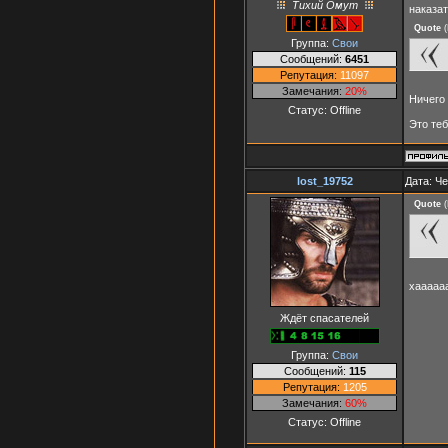
Тихий Омут
наказа
Quote
(
Группа:
Свои
Сообщений:
6451
Репутация:
11097
Замечания:
20%
Ничего
Статус:
Offline
Это теб
lost_19752
Дата: Че
Quote
(
хааааа
Ждёт спасателей
Группа:
Свои
Сообщений:
115
Репутация:
1205
Замечания:
60%
Статус:
Offline