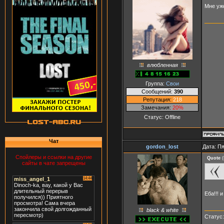
Мне уж
влюбленная
Группа:
Свои
Сообщений:
390
Репутация:
218
Замечания:
20%
Статус:
Offline
Чат
gordon_lost
Дата: Пя
Спойлеры и ссылки на другие
Quote
(
сайты в чате запрещены
Еба!!! 
black & white
Статус