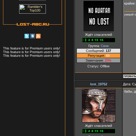
крайне 
умирай о
Ждёт спасателей
Группа:
Свои
This feature is for Premium users only!
Сообщений:
137
This feature is for Premium users only!
Репутация:
69
This feature is for Premium users only!
Замечания:
20%
Статус:
Offline
lost_19752
Дата: Су
бабы, 
Ждёт спасателей