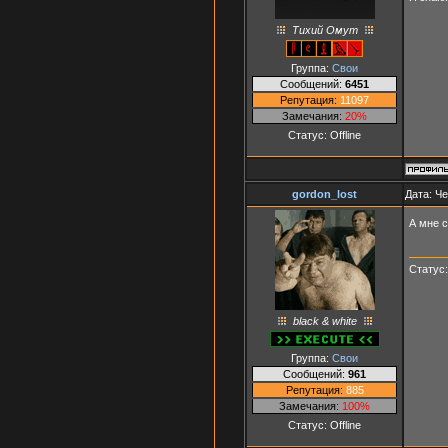
Тихий Омут
Группа:
Свои
Сообщений:
6451
Репутация:
11097
Замечания:
20%
Статус:
Offline
gordon_lost
Дата: Че
А мне 
Статус
black & white
Группа:
Свои
Сообщений:
961
Репутация:
885
Замечания:
100%
Статус:
Offline