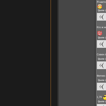
Я както
Quote
(
Кто ж 
Quote
(
Севен 
Quote
(
Фитнес
Quote
(
1,79
Quote
(