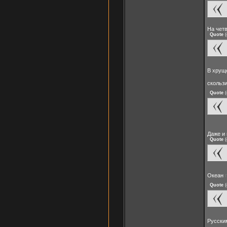
На чет
Quote
(
В хрущ
скольз
Quote
(
Даже и 
Quote
(
Океан
Quote
(
Русски