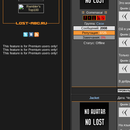
Это моя
Quote
(
Gomenasai
Группа:
Свои
Сообщений:
2008
Ой я у
Репутация:
3725
Quote
(
Замечания:
0%
Статус:
Offline
This feature is for Premium users only!
This feature is for Premium users only!
This feature is for Premium users only!
Только
Quote
(
В добр
Jacket
Дата: Че
Quote
(
На язык