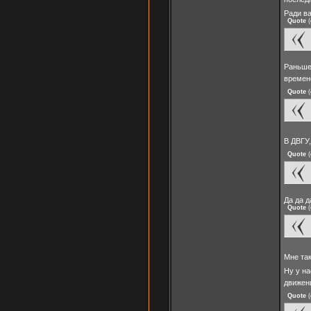
Ради в
Quote
(
Раньше 
време
Quote
(
В ДВГУ
Quote
(
Да да д
Quote
(
Мне та
Ну у на
движен
Quote
(