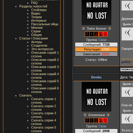
FAQ
Разделы новостей
Спойлеры
Видео
Теории
Деревя
Интервью
Пасхальные яйца
Quote
(
Мнение
Twins forever
Серии
Общие
Статьи / Описания
Группа:
Свои
Актеры
Сообщений:
7728
Создатели
Говоря
Это интересно
Репутация:
1750
Описание серий 1
Замечания:
100%
сезона
Статус:
Offline
Описание серий 2
graffie|
♥ 
сезона
Описание серий 3
сезона
Описание серий 4
Dooku
Дата: Че
сезона
Описание серий 5
Quote
(
сезона
Описание серий 6
сезона
Скачать
Скачать серии 1
сезона
Она не
Скачать серии 2
сезона
Quote
(
Скачать серии 3
Gomenasai
сезона
Скачать серии 4
сезона
Группа:
Свои
Скачать серии 5
Те кто 
Сообщений:
2008
сезона