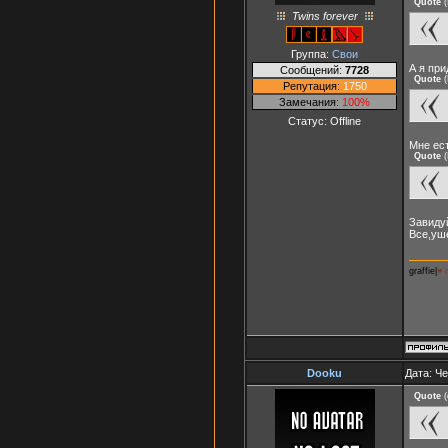
Quote
(
Twins forever
Группа:
Свои
А я при
Сообщений:
7728
Quote
(
Репутация:
1750
Замечания:
100%
Статус:
Offline
Мне ест
Quote
(
Завиду
Все,уш
graffie|
♥ 
Dooku
Дата: Че
Quote
(