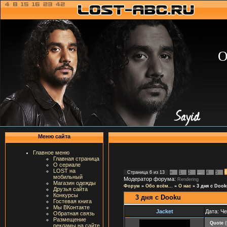
О
Меню сайта
Главное меню
Главная страница
О сериале
LOST на
Страница
6
из
13
«
1
2
…
4
5
мобильный
Модератор форума:
Rendering
Магазин одежды
Форум
»
Обо всём...
»
О нас
»
3 дня с Dook
Друзья сайта
Конкурсы
3 дня с Dooku
Гостевая книга
Мы ВКонтакте
Jacket
Дата: Че
Обратная связь
Размещение
Quote
(
рекламы на сайте