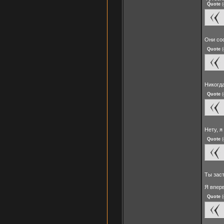
Quote
(
Они со
Quote
(
Никогда
Quote
(
Нету, я
Quote
(
Ты зас
Я впер
Quote
(