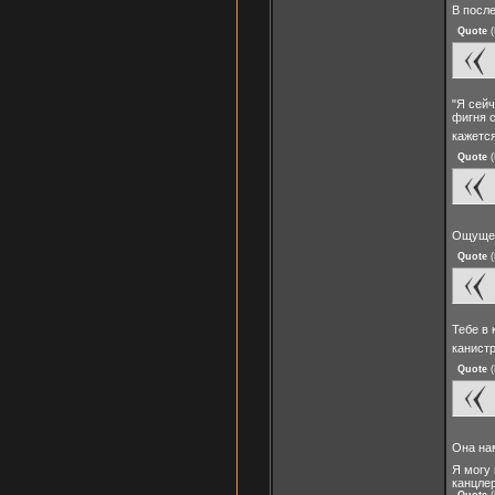
В посл
Quote
(
"Я сейч
фигня 
кажется
Quote
(
Ощущен
Quote
(
Тебе в
канист
Quote
(
Она на
Я могу
канцле
Quote
(