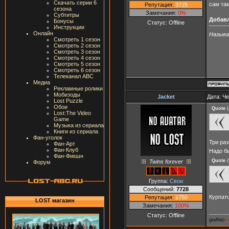
Скачать серии 6
сам та
Репутация:
3725
сезона
Замечания:
0%
Субтитры
Добав
Бонусы
Статус:
Offline
---------
Инструкции
Онлайн
Называ
Смотреть 1 сезон
Смотреть 2 сезон
Смотреть 3 сезон
Смотреть 4 сезон
Смотреть 5 сезон
Смотреть 6 сезон
Телеканал ABC
Медиа
Рекламные ролики
Мобизоды
Jacket
Дата: Че
Lost Puzzle
Обои
Quote
(
Lost:The Video
Game
Музыка из сериала
Книги из сериала
Фан-уголок
Три ра
Фан-Арт
Фан-Клуб
Надо б
Фан-Фикшн
Quote
(
Twins forever
Форум
Группа:
Свои
Сообщений:
7728
Курпат
Репутация:
1750
LOST магазин
Замечания:
100%
Статус:
Offline
graffie|
♥ 