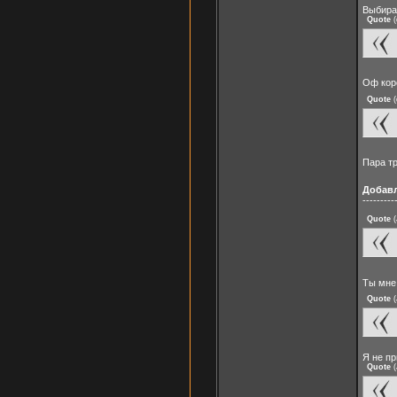
Выбира
Quote
(
Оф ко
Quote
(
Пара т
Добав
---------
Quote
(
Ты мне 
Quote
(
Я не пр
Quote
(