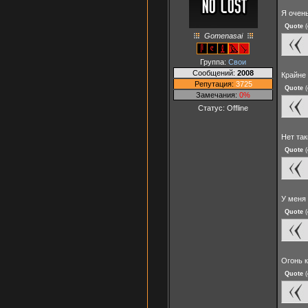
Я очен
Quote
(
Gomenasai
Группа:
Свои
Сообщений:
2008
Крайне
Репутация:
3725
Quote
(
Замечания:
0%
Статус:
Offline
Нет так
Quote
(
У меня
Quote
(
Огонь 
Quote
(