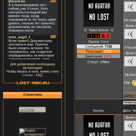
Не тра
Quote
(
Twins forever
Группа:
Свои
Сообщений:
7728
Утешай
Репутация:
1750
Quote
(
Замечания:
100%
Статус:
Offline
Для добавления необходима
авторизация
Чтобы писать в чате, нужно стать
Эй,Лект
Своим
-
FAQ
Иди
Статистика
graffie|
♥ 
Dooku
Дата: Че
Quote
(