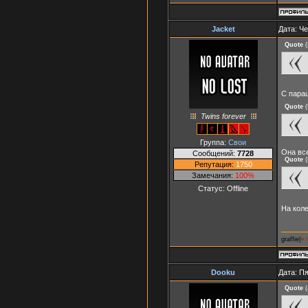
Jacket
Дата: Че
Quote
(
С пар
Quote
(
Twins forever
Группа:
Свои
Она все
Сообщений:
7728
Quote
(
Репутация:
1750
Замечания:
100%
Статус:
Offline
На кол
graffie|
♥ 
Dooku
Дата: Пя
Quote
(