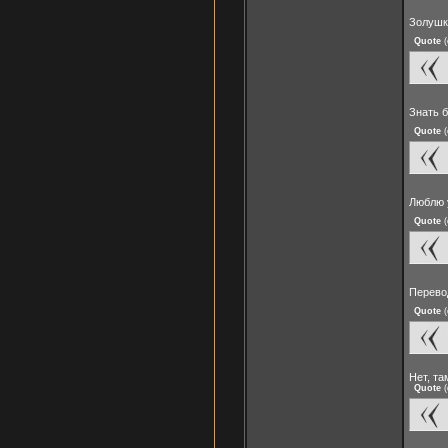
Золушк
Quote
(
Знать 
Quote
(
Люблю 
Quote
(
Перево
Quote
(
Нет, та
Quote
(