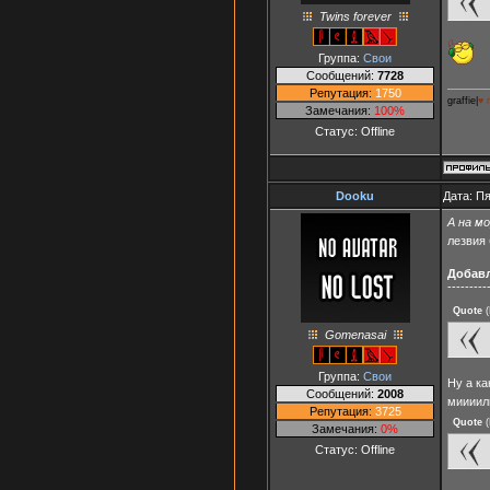
Twins forever
Группа:
Свои
Сообщений:
7728
Репутация:
1750
graffie|
♥ 
Замечания:
100%
Статус:
Offline
Dooku
Дата: Пя
А на м
лезвия
Добав
---------
Quote
(
Gomenasai
Группа:
Свои
Ну а ка
Сообщений:
2008
мииии
Репутация:
3725
Quote
(
Замечания:
0%
Статус:
Offline