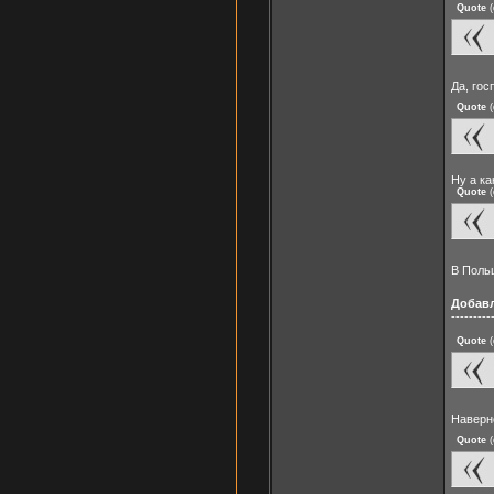
Quote
(
Да, го
Quote
(
Ну а ка
Quote
(
В Поль
Добав
---------
Quote
(
Наверно
Quote
(