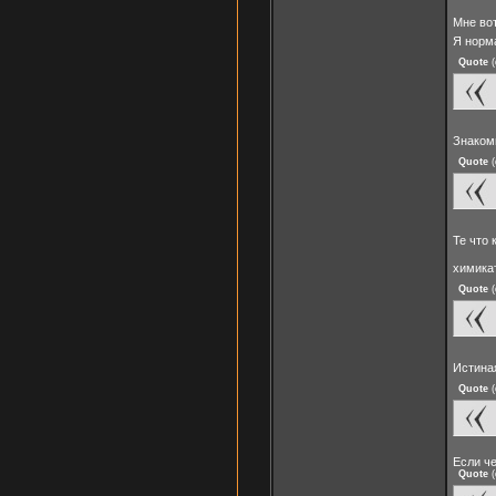
Мне вот
Я норм
Quote
(
Знакомы
Quote
(
Те что 
химик
Quote
(
Истина
Quote
(
Если че
Quote
(