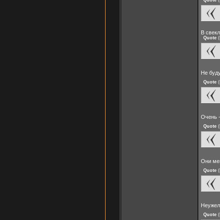
В свек
Quote
(
Не буд
Quote
(
Очень -
Quote
(
Они ме
Quote
(
Неужел
Quote
(