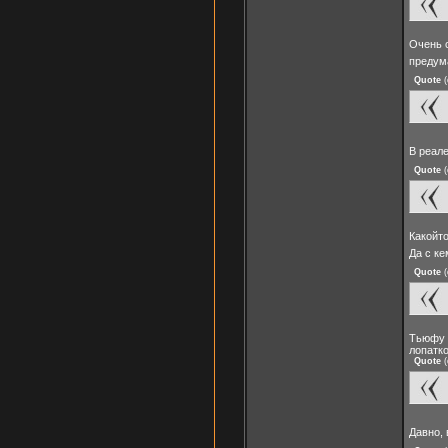
Очень с
предум
Quote
(
В реал
Quote
(
Какойто
Да с ке
Quote
(
Тьюфу т
лопатк
Quote
(
Давно,