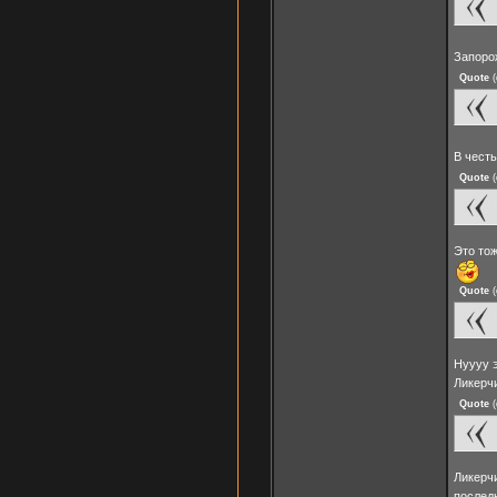
Запоро
Quote
(
В честь
Quote
(
Это тож
Quote
(
Нуууу э
Ликерч
Quote
(
Ликерчи
послед