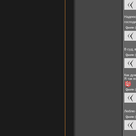
Надеюс
господ
Quote
(
В суд, 
Quote
(
Как дум
Я так 
Quote
(
Люблю с
Quote
(