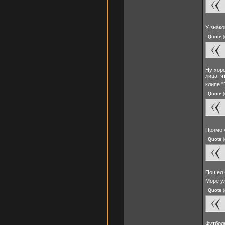
У знако
Quote
(
Ну хор
лица, ч
клипе 
Quote
(
Прямо ч
Quote
(
Пошел б
Море у
Quote
(
Футболк