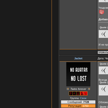
*подозв
Добав
---------
Quote
(
И не п
Jacket
Дата: Че
Quote
(
Всегда 
Quote
(
Twins forever
Группа:
Свои
Сообщений:
7728
Облома
Репутация:
1750
Quote
(