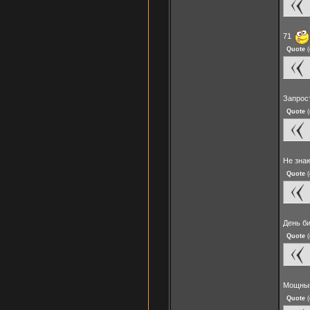
71
Quote
(
Запрос
Quote
(
Не зна
Quote
(
День б
Quote
(
Мощный
Quote
(