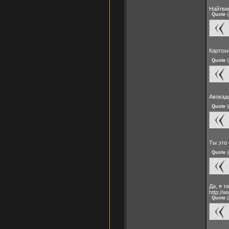
Найтвиш
Quote
(
Картох
Quote
(
Авокад
Quote
(
Ты это
Quote
(
Да, я т
http://
Quote
(