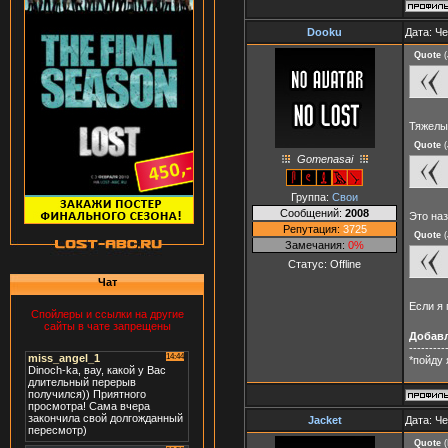
Dooku
Дата: Че
Quote
(
Тяжелы
Quote
(
Gomenasai
Группа:
Свои
Сообщений:
2008
Это наз
Репутация:
3725
Quote
(
Замечания:
0%
Статус:
Offline
Чат
Если я
Спойлеры и ссылки на другие
сайты в чате запрещены
Добав
---------
*пойду 
Jacket
Дата: Че
Quote
(