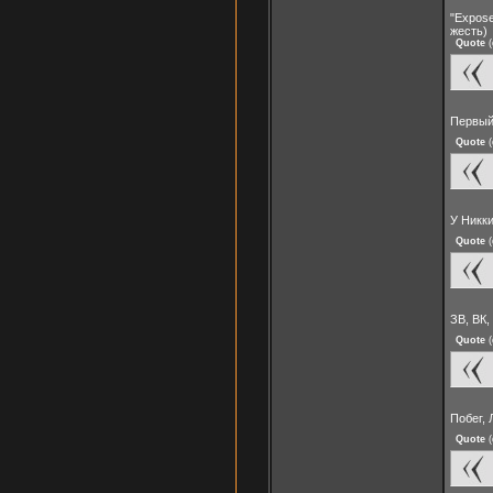
"Expose
жесть)
Quote
(
Первый
Quote
(
У Никк
Quote
(
ЗВ, ВК
Quote
(
Побег, 
Quote
(