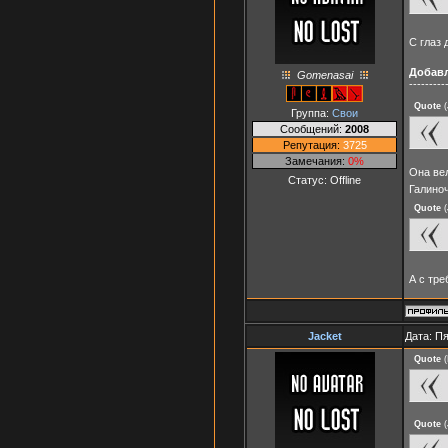
С глаз 
Добав
Gomenasai
---------
Quote
(
Группа:
Свои
Сообщений:
2008
Репутация:
3725
Замечания:
0%
Она вел
Статус:
Offline
Галино
Quote
(
А с тр
Jacket
Дата: Пя
Quote
(
Quote
(