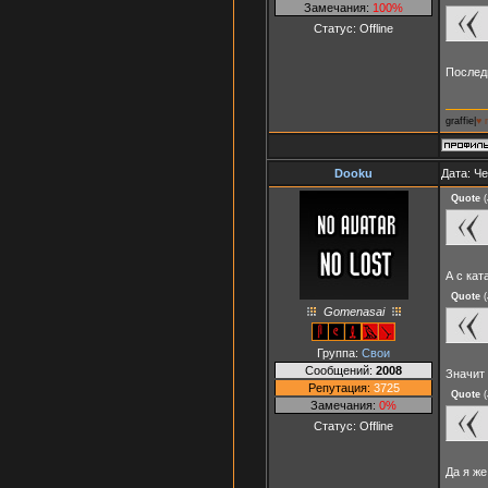
Замечания:
100%
Статус:
Offline
Послед
graffie|
♥ 
Dooku
Дата: Че
Quote
(
А с ка
Quote
(
Gomenasai
Группа:
Свои
Сообщений:
2008
Значит
Репутация:
3725
Quote
(
Замечания:
0%
Статус:
Offline
Да я ж