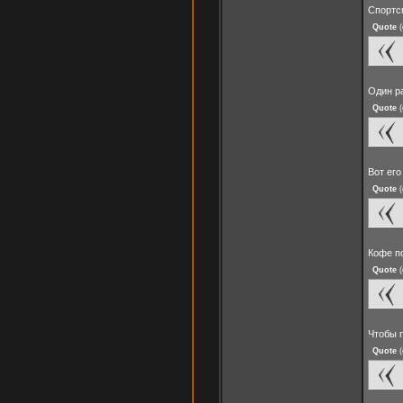
Спортс
Quote
(
Один р
Quote
(
Вот его
Quote
(
Кофе п
Quote
(
Чтобы 
Quote
(