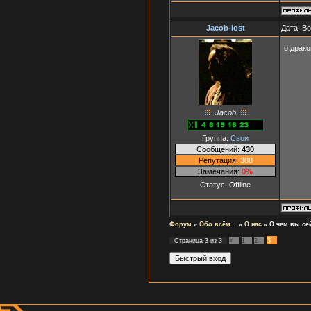
Jacob-lost
Дата: В
о драк
Jacob
Группа:
Свои
Сообщений:
430
Репутация:
388
Замечания:
0%
Статус:
Offline
Форум
»
Обо всём...
»
О нас
»
О чем вы се
3
Страница
3
из
3
«
1
2