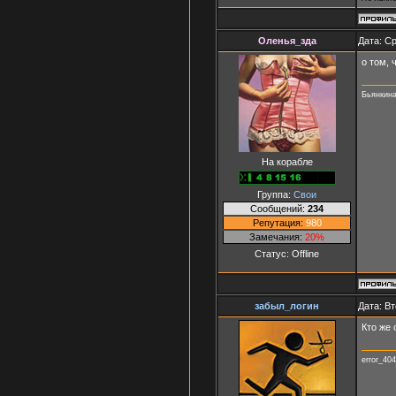
Оленья_зда
Дата: Ср
о том, 
Бьянкина
На корабле
Группа:
Свои
Сообщений:
234
Репутация:
980
Замечания:
20%
Статус:
Offline
забыл_логин
Дата: Вт
Кто же
error_40