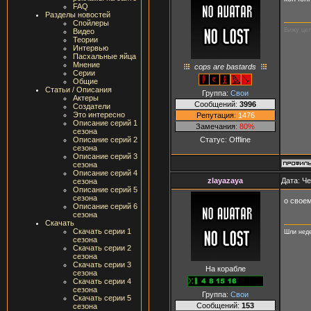
FAQ
Разделы новостей
Спойлеры
Вижу цел
Видео
Теории
Интервью
Пасхальные яйца
Мнение
cops are bastards
Серии
Общие
Статьи / Описания
Группа:
Свои
Актеры
Сообщений:
3996
Создатели
Это интересно
Репутация:
1476
Описание серий 1
Замечания:
80%
сезона
Статус:
Offline
Описание серий 2
сезона
Описание серий 3
сезона
Описание серий 4
zlayazaya
Дата: Че
сезона
Описание серий 5
сезона
о свое
Описание серий 6
сезона
Скачать
Скачать серии 1
Шли неде
сезона
Скачать серии 2
сезона
Скачать серии 3
На корабле
сезона
Скачать серии 4
сезона
Группа:
Свои
Скачать серии 5
Сообщений:
153
сезона