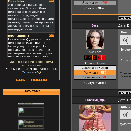
Замечания:
40%
Статус:
Offline
Jеss
Дата: Вт
Цитата
Не реа
Wild card
О том,
Для добавления необходима
Группа:
Свои
авторизация
Сообщений:
2849
Чтобы писать в чате, нужно стать
Своим
-
FAQ
Репутация:
550
По весн
Не линя
Замечания:
0%
Статус:
Offline
Статистика
Оленья_зда
Дата: Ср
Цитата
Куда э