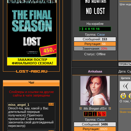
Шли неде
На корабле
Группа:
Свои
Сообщений:
153
Репутация:
56
Замечания:
20%
Статус:
Offline
AnkaIaaa
Дата: Су
Цитата
Чат
Спойлеры и ссылки на другие
сайты в чате запрещены
О том, 
Ms Bregan d'Ert
Skate te
Группа:
Свои
Сообщений:
3486
Репутация:
6920