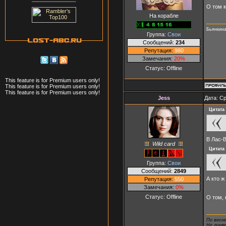
О том 
На корабле
Бьянкина
Группа:
Свои
Сообщений:
234
Репутация:
980
Замечания:
20%
Статус:
Offline
This feature is for Premium users only!
This feature is for Premium users only!
This feature is for Premium users only!
Jеss
Дата: Ср
Цитата
В Лас-
Wild card
Цитата
Группа:
Свои
Сообщений:
2849
А кто 
Репутация:
550
Замечания:
0%
Статус:
Offline
О том,
По весн
Не линя