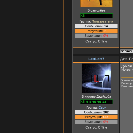
В самолёте
Группа:
Пользователи
Сообщений:
14
Репутация:
5
Замечания:
0%
Статус:
Offline
LastLost7
Дата: П
Думаю 
Но вот 
У меня н
Перед ус
Пока зна
В хижине Джейкоба
Группа:
Свои
Сообщений:
262
Репутация:
473
Замечания:
0%
Статус:
Offline