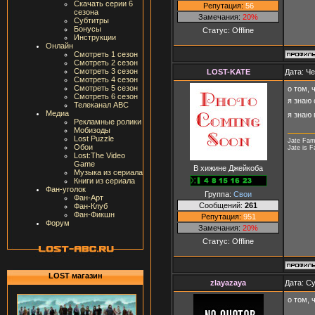
Скачать серии 6
Репутация:
56
сезона
Замечания:
20%
Субтитры
Бонусы
Статус:
Offline
Инструкции
Онлайн
Смотреть 1 сезон
Смотреть 2 сезон
Смотреть 3 сезон
LOST-KATE
Дата: Че
Смотреть 4 сезон
Смотреть 5 сезон
о том, 
Смотреть 6 сезон
я знаю
Телеканал ABC
Медиа
я знаю 
Рекламные ролики
Мобизоды
Lost Puzzle
Jate Fam
Обои
Jate is F
Lost:The Video
Game
В хижине Джейкоба
Музыка из сериала
Книги из сериала
Фан-уголок
Группа:
Свои
Фан-Арт
Сообщений:
261
Фан-Клуб
Фан-Фикшн
Репутация:
951
Форум
Замечания:
20%
Статус:
Offline
LOST магазин
zlayazaya
Дата: Су
о том, 