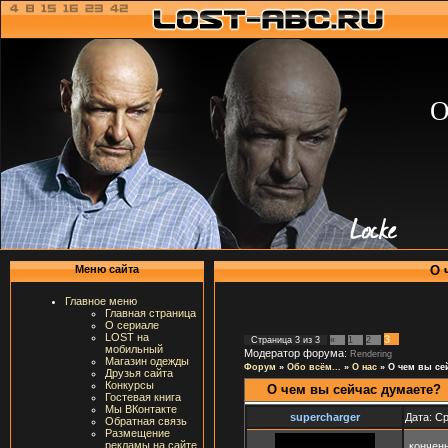
О
О 
Меню сайта
Главное меню
Главная страница
О сериале
LOST на
3
Страница
3
из
3
«
1
2
мобильный
Модератор форума:
Rendering
Магазин одежды
Форум
»
Обо всём...
»
О нас
»
О чем вы се
Друзья сайта
Конкурсы
О чем вы сейчас думаете?
Гостевая книга
Мы ВКонтакте
supercharger
Дата: Ср
Обратная связь
Размещение
рекламы на сайте
кончен