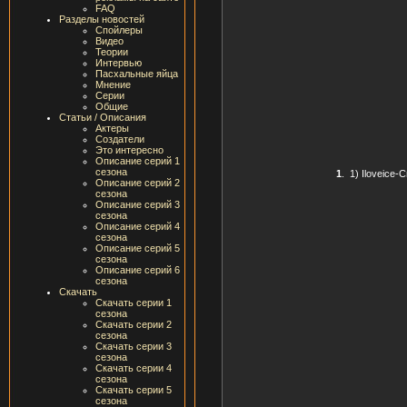
FAQ
Разделы новостей
Спойлеры
Видео
Теории
Интервью
Пасхальные яйца
Мнение
Серии
Общие
Статьи / Описания
Актеры
Создатели
Это интересно
Описание серий 1
сезона
1
.
1) Iloveice-
Описание серий 2
сезона
Описание серий 3
сезона
Описание серий 4
сезона
Описание серий 5
сезона
Описание серий 6
сезона
Скачать
Скачать серии 1
сезона
Скачать серии 2
сезона
Скачать серии 3
сезона
Скачать серии 4
сезона
Скачать серии 5
сезона