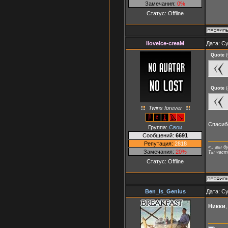
Замечания:
0%
Статус:
Offline
Iloveice-creaM
Дата: Су
Quote
(
Quote
(
Twins forever
Спаси
Группа:
Свои
Сообщений:
6691
Репутация:
2818
«.. мы б
Замечания:
20%
Ты часть
Статус:
Offline
Ben_Is_Genius
Дата: Су
Никки