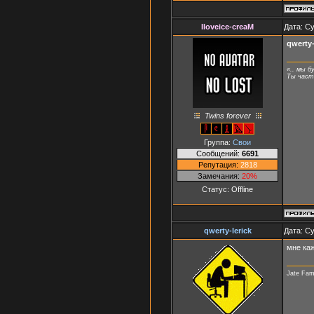
Iloveice-creaM
Дата: Су
qwerty-
«.. мы б
Ты часть
Twins forever
Группа:
Свои
Сообщений:
6691
Репутация:
2818
Замечания:
20%
Статус:
Offline
qwerty-lerick
Дата: Су
мне каж
Jate Fam