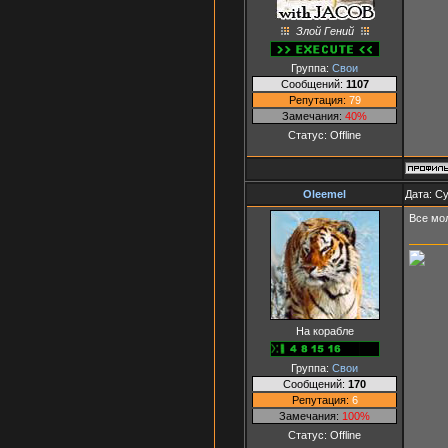
Злой Гений
Группа:
Свои
Сообщений:
1107
Репутация:
79
Замечания:
40%
Статус:
Offline
Oleemel
Дата: Су
Все мо
На корабле
Группа:
Свои
Сообщений:
170
Репутация:
6
Замечания:
100%
Статус:
Offline