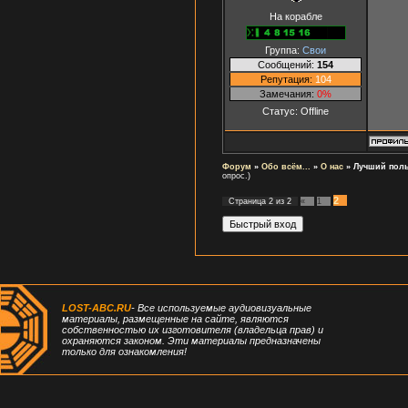
На корабле
Группа:
Свои
Сообщений:
154
Репутация:
104
Замечания:
0%
Статус:
Offline
Форум
»
Обо всём...
»
О нас
»
Лучший поль
опрос.)
2
Страница
2
из
2
«
1
LOST-ABC.RU
- Все используемые аудиовизуальные
материалы, размещенные на сайте, являются
собственностью их изготовителя (владельца прав) и
охраняются законом. Эти материалы предназначены
только для ознакомления!