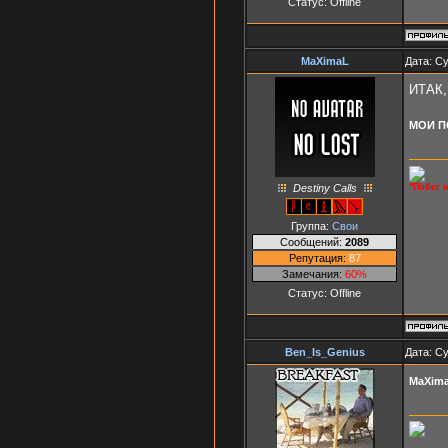
Статус:
Offline
MaXimaL
Дата: Су
ИТАК
МОИ П
"Побег 
Destiny Calls
Группа:
Свои
Сообщений:
2089
Репутация:
87
Замечания:
60%
Статус:
Offline
Ben_Is_Genius
Дата: Су
MaXim