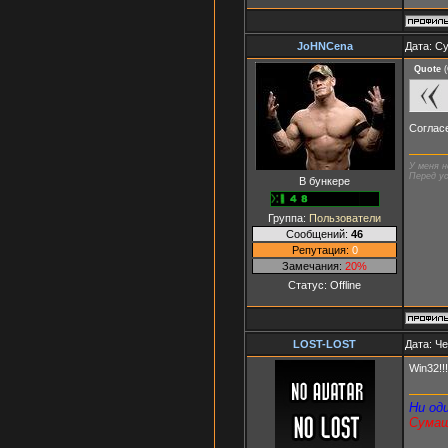
JoHNCena
Дата: Су
Quote
(
Согласе
У меня н
Перед ус
В бункере
Группа:
Пользователи
Сообщений:
46
Репутация:
0
Замечания:
20%
Статус:
Offline
LOST-LOST
Дата: Че
Win32!!!
Ни од
Сумаш