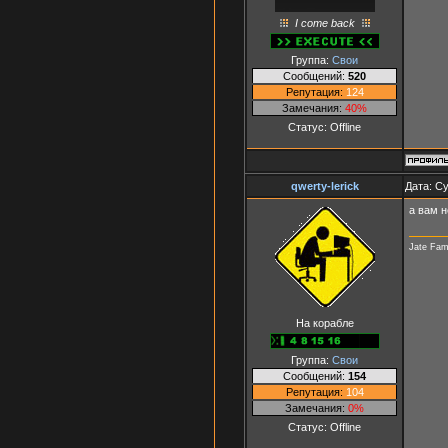
I come back
Группа:
Свои
Сообщений:
520
Репутация:
124
Замечания:
40%
Статус:
Offline
qwerty-lerick
Дата: Су
а вам н
Jate Fam
На корабле
Группа:
Свои
Сообщений:
154
Репутация:
104
Замечания:
0%
Статус:
Offline