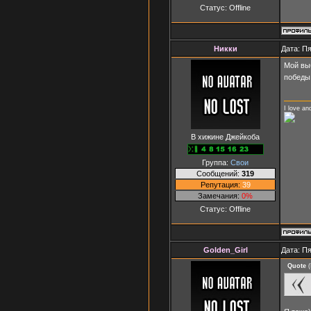
Статус:
Offline
Никки
Дата: Пя
Мой вы
побед
I love an
В хижине Джейкоба
Группа:
Свои
Сообщений:
319
Репутация:
39
Замечания:
0%
Статус:
Offline
Golden_Girl
Дата: Пя
Quote
(