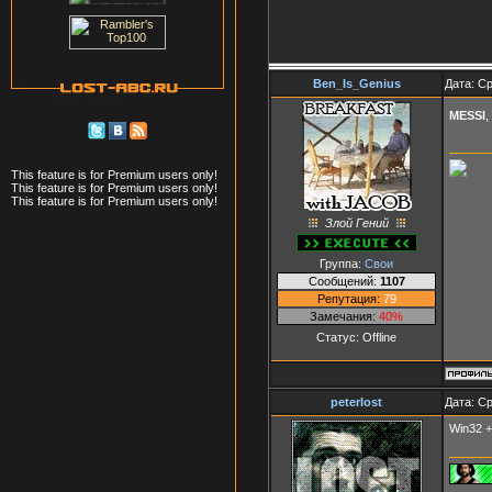
Ben_Is_Genius
Дата: Ср
MESSI
,
This feature is for Premium users only!
This feature is for Premium users only!
This feature is for Premium users only!
Злой Гений
Группа:
Свои
Сообщений:
1107
Репутация:
79
Замечания:
40%
Статус:
Offline
peterlost
Дата: Ср
Win32 +