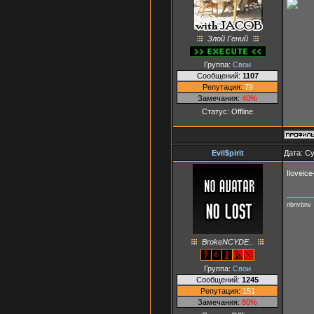
Злой Гений
Группа:
Свои
Сообщений:
1107
Репутация:
79
Замечания:
40%
Статус:
Offline
Evil$pirit
Дата: Су
Iloveic
nbnvbnv
BrokeNCYDE..
Группа:
Свои
Сообщений:
1245
Репутация:
151
Замечания:
80%