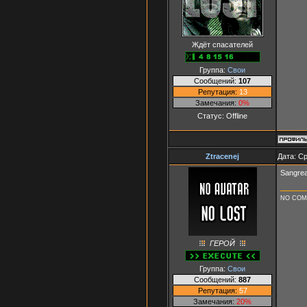
Ждёт спасателей
Группа:
Свои
Сообщений:
107
Репутация:
13
Замечания:
0%
Статус:
Offline
Ztracenej
Дата: Ср
Sangrea
NO CO
ГЕРОЙ
Группа:
Свои
Сообщений:
887
Репутация:
57
Замечания:
20%