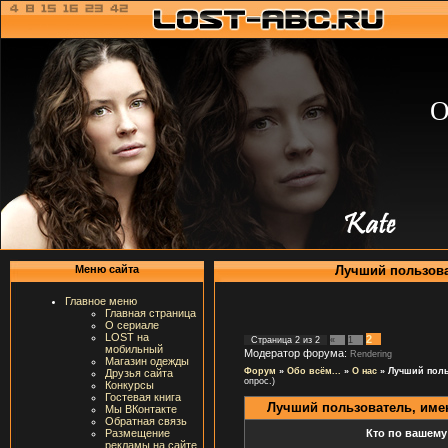
О
Лучший пользова
Меню сайта
Главное меню
Главная страница
О сериале
LOST на
2
Страница
2
из
2
«
1
мобильный
Модератор форума:
Rendering
Магазин одежды
Форум
»
Обо всём...
»
О нас
»
Лучший поль
Друзья сайта
опрос.)
Конкурсы
Гостевая книга
Лучший пользователь, име
Мы ВКонтакте
Обратная связь
Кто по вашему
Размещение
рекламы на сайте