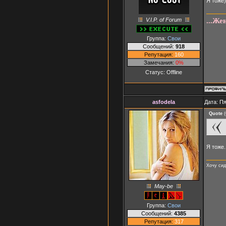
Я тоже)
V.I.P. of Forum
...Же
Группа:
Свои
Сообщений:
918
Репутация:
160
Замечания:
0%
Статус:
Offline
asfodela
Дата: Пя
Quote
(
Я тоже.
Хочу сид
May-be
Группа:
Свои
Сообщений:
4385
Репутация:
317