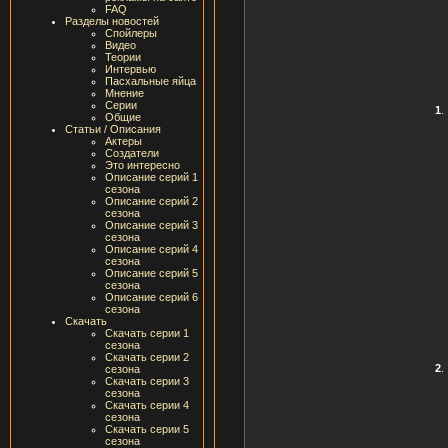
FAQ
Разделы новостей
Спойлеры
Видео
Теории
Интервью
Пасхальные яйца
Мнение
Серии
1
.
Общие
Статьи / Описания
Актеры
Создатели
Это интересно
Описание серий 1
сезона
Описание серий 2
сезона
Описание серий 3
сезона
Описание серий 4
сезона
Описание серий 5
сезона
Описание серий 6
сезона
Скачать
Скачать серии 1
сезона
Скачать серии 2
2
.
сезона
Скачать серии 3
сезона
Скачать серии 4
сезона
Скачать серии 5
сезона