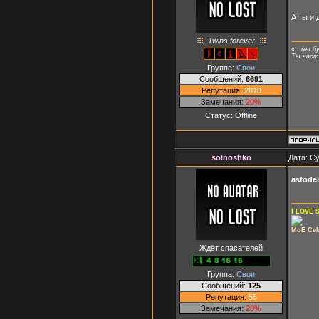
А ты и 
Twins forever
«.. мы б
Ты часть
Группа:
Свои
Сообщений:
6691
Репутация:
2818
Замечания:
20%
Статус:
Offline
solnoshko
Дата: Су
asfode
I LOVE
МоЁ Се
Ждёт спасателей
Группа:
Свои
Сообщений:
125
Репутация:
55
Замечания:
20%