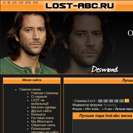
О
Лучша
Меню сайта
Главное меню
Главная страница
О сериале
LOST на
5
Страница
5
из
5
«
1
2
3
4
мобильный
Модератор форума:
Rendering
Магазин одежды
Форум
»
Обо всём...
»
О нас
»
Лучшая пара 
Друзья сайта
Конкурсы
Лучшая пара lost-abc весна
Гостевая книга
Мы ВКонтакте
Обратная связь
Размещение
рекламы на сайте