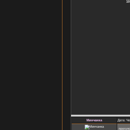
10
Минчанка
Дата: Че
прогол