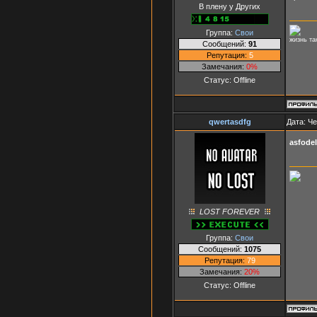
В плену у Других
Группа:
Свои
жизнь та
Сообщений:
91
Репутация:
5
Замечания:
0%
Статус:
Offline
qwertasdfg
Дата: Че
asfode
LOST FOREVER
Группа:
Свои
Сообщений:
1075
Репутация:
79
Замечания:
20%
Статус:
Offline