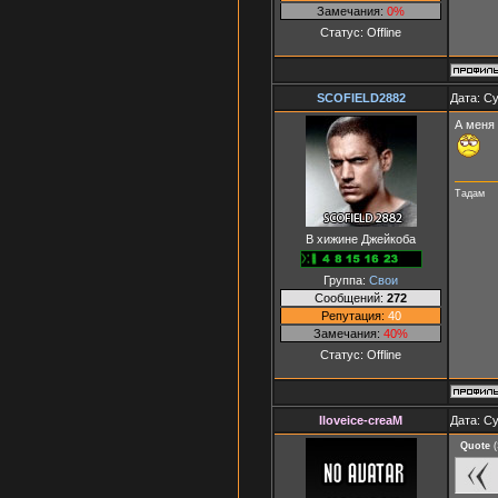
Замечания:
0%
Статус:
Offline
SCOFIELD2882
Дата: Су
А меня
Тадам
В хижине Джейкоба
Группа:
Свои
Сообщений:
272
Репутация:
40
Замечания:
40%
Статус:
Offline
Iloveice-creaM
Дата: Су
Quote
(