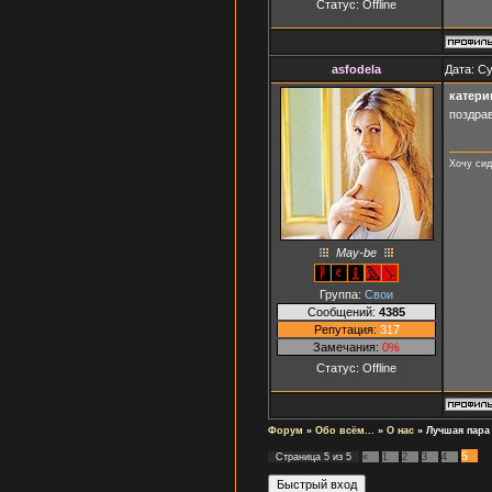
Статус:
Offline
asfodela
Дата: Су
катери
поздра
Хочу сид
May-be
Группа:
Свои
Сообщений:
4385
Репутация:
317
Замечания:
0%
Статус:
Offline
Форум
»
Обо всём...
»
О нас
»
Лучшая пара 
5
Страница
5
из
5
«
1
2
3
4