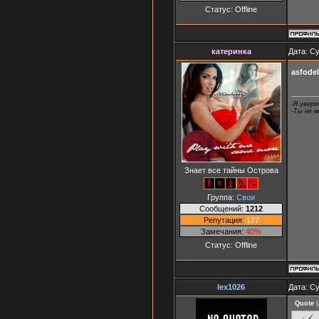
Статус:
Offline
катеринка
Дата: Су
asfode
-Я увере
-Ты не 
Знает все тайны Острова
Группа:
Свои
Сообщений:
1212
Репутация:
177
Замечания:
40%
Статус:
Offline
lex1026
Дата: Су
Quote
(