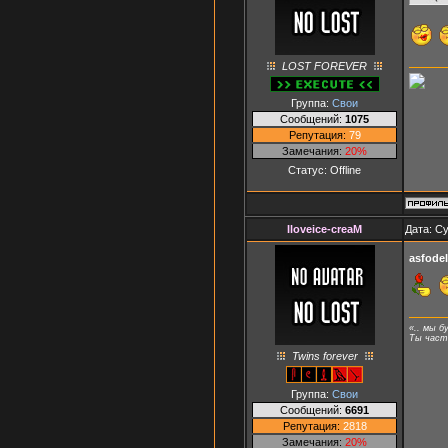
LOST FOREVER
Группа:
Свои
Сообщений:
1075
Репутация:
79
Замечания:
20%
Статус:
Offline
Iloveice-creaM
Дата: Су
asfode
«.. мы б
Ты часть
Twins forever
Группа:
Свои
Сообщений:
6691
Репутация:
2818
Замечания:
20%