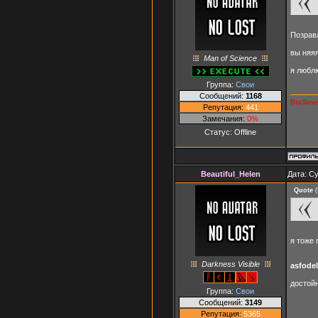
Позрав
вы няя
Man of Science
я любл
Группа:
Свои
Сообщений:
1168
BezSoves
Репутация:
441
Замечания:
0%
Статус:
Offline
Beautiful_Helen
Дата: Су
Quote
(
я тоже
Darkness Visible
asfode
достой
Группа:
Свои
Сообщений:
3149
Репутация:
5365