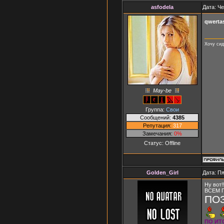
asfodela
Дата: Че
qwerta
Хочу сид
May-be
Группа:
Свои
Сообщений:
4385
Репутация:
317
Замечания:
0%
Статус:
Offline
Golden_Girl
Дата: Пя
Ну вот!
ВСЕМ 
ПО
ПО ИТ