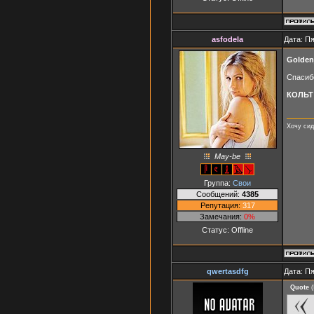
asfodela
Дата: Пя
Golden
Спасибо
КОЛЬТ
Хочу сид
May-be
Группа:
Свои
Сообщений:
4385
Репутация:
317
Замечания:
0%
Статус:
Offline
qwertasdfg
Дата: Пя
Quote
(