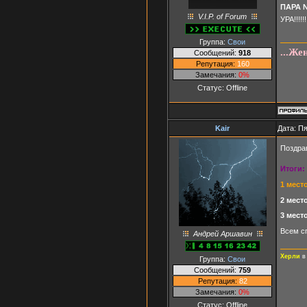
ПАРА 
V.I.P. of Forum
УРА!!!!!
Группа:
Свои
...Же
Сообщений:
918
Репутация:
160
Замечания:
0%
Статус:
Offline
Kair
Дата: Пя
Поздрав
Итоги:
1 мест
2 место
3 место
Всем сп
Андрей Аршавин
Херли
в
Группа:
Свои
Сообщений:
759
Репутация:
82
Замечания:
0%
Статус:
Offline