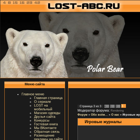
Меню сайта
Главное меню
Главная страница
О сериале
LOST на
3
Страница
3
из
3
«
1
2
мобильный
Модератор форума:
Rendering
Магазин одежды
Форум
»
Обо всём...
»
О нас
»
Игровые ж
Друзья сайта
Конкурсы
Игровые журналы
Гостевая книга
Мы ВКонтакте
Обратная связь
Размещение
рекламы на сайте