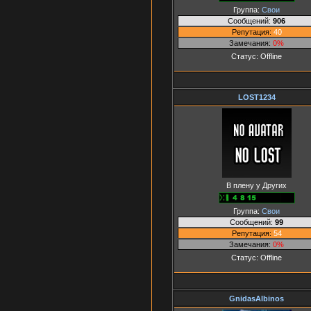
Группа:
Свои
Сообщений:
906
Репутация:
40
Замечания:
0%
Статус:
Offline
LOST1234
В плену у Других
Группа:
Свои
Сообщений:
99
Репутация:
54
Замечания:
0%
Статус:
Offline
GnidasAlbinos