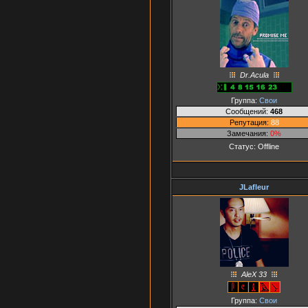
Dr.Acula
Группа:
Свои
Сообщений:
468
Репутация:
88
Замечания:
0%
Статус:
Offline
JLafleur
AleX 33
Группа:
Свои