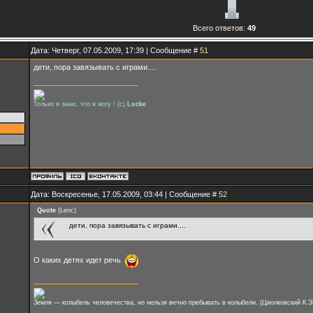
Всего ответов:
49
Дата: Четверг, 07.05.2009, 17:39 | Сообщение #
51
дети, пора завязывать с играми....
Только я знаю, что я могу ! (с)
Locke
Дата: Воскресенье, 17.05.2009, 03:44 | Сообщение #
52
Quote
(
Lenc
)
дети, пора завязывать с играми....
О каких детях идет речь
Земля — колыбель человечества, но нельзя вечно пребывать в колыбели. (Циолковский К.Э.