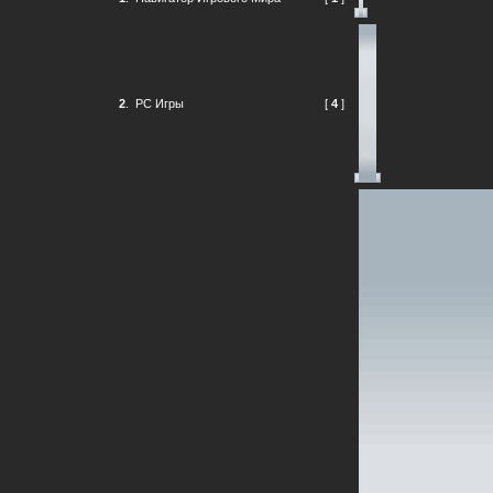
2
.
PC Игры
[
4
]