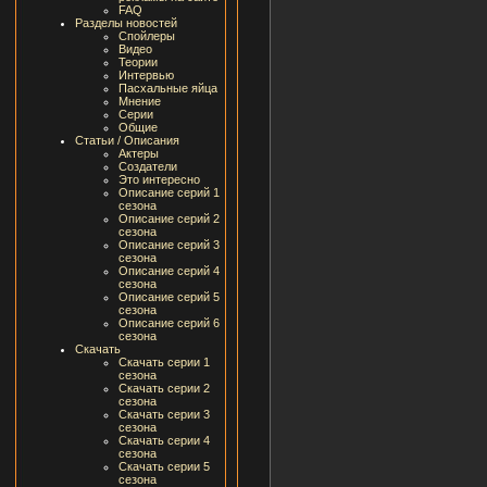
FAQ
Разделы новостей
Спойлеры
Видео
Теории
Интервью
Пасхальные яйца
Мнение
Серии
Общие
Статьи / Описания
Актеры
Создатели
Это интересно
Описание серий 1
сезона
Описание серий 2
сезона
Описание серий 3
сезона
Описание серий 4
сезона
Описание серий 5
сезона
Описание серий 6
сезона
Скачать
Скачать серии 1
сезона
Скачать серии 2
сезона
Скачать серии 3
сезона
Скачать серии 4
сезона
Скачать серии 5
сезона