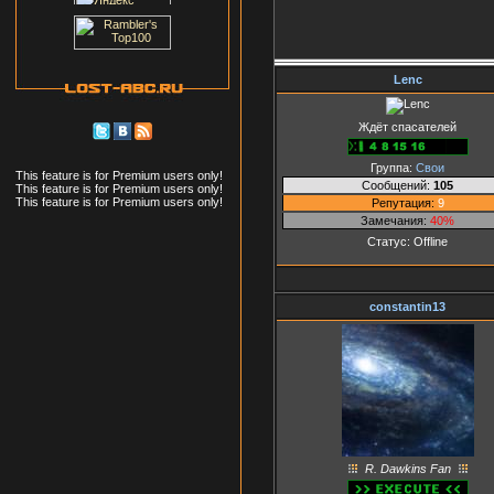
Lenc
Ждёт спасателей
Группа:
Свои
This feature is for Premium users only!
Сообщений:
105
This feature is for Premium users only!
This feature is for Premium users only!
Репутация:
9
Замечания:
40%
Статус:
Offline
constantin13
R. Dawkins Fan