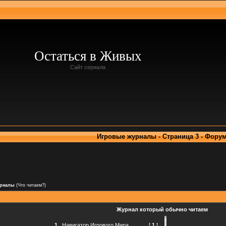
Остаться в Живых
Сайт сериала
Игровые журналы - Страница 3 - Фору
урналы
(Что читаем?)
Журнал который обычно читаем
1
.
Навигатор Игрового Мира
[
1
]