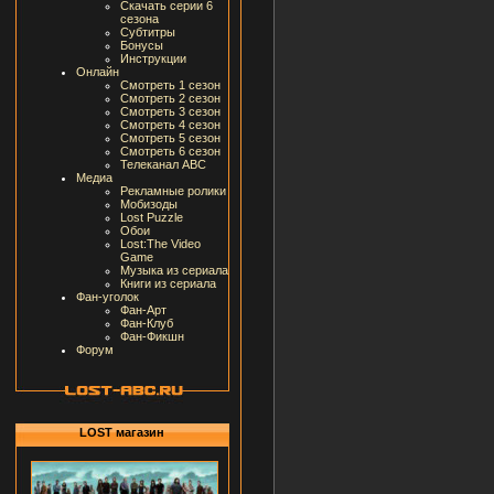
Скачать серии 6
сезона
Субтитры
Бонусы
Инструкции
Онлайн
Смотреть 1 сезон
Смотреть 2 сезон
Смотреть 3 сезон
Смотреть 4 сезон
Смотреть 5 сезон
Смотреть 6 сезон
Телеканал ABC
Медиа
Рекламные ролики
Мобизоды
Lost Puzzle
Обои
Lost:The Video
Game
Музыка из сериала
Книги из сериала
Фан-уголок
Фан-Арт
Фан-Клуб
Фан-Фикшн
Форум
LOST магазин