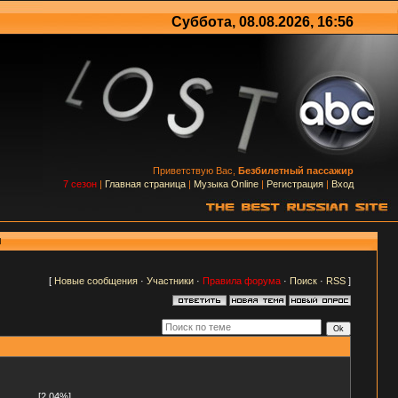
Суббота, 08.08.2026, 16:56
Приветствую Вас,
Безбилетный пассажир
7 сезон
|
Главная страница
|
Музыка Online
|
Регистрация
|
Вход
м
[
Новые сообщения
·
Участники
·
Правила форума
·
Поиск
·
RSS
]
[2.04%]