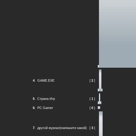
4
.
GAME.EXE
[
2
]
5
.
Страна Игр
[
1
]
6
.
PC Gamer
[
0
]
7
.
другой журнал(напишите какой)
[
3
]