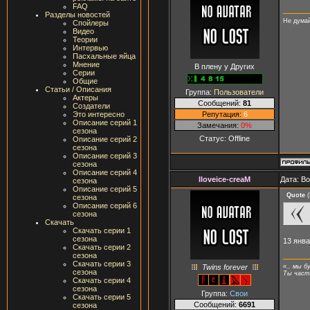
FAQ
Разделы новостей
Не думай
Спойлеры
Видео
Теории
Интервью
Пасхальные яйца
Мнение
В плену у Других
Серии
Общие
Статьи / Описания
Группа:
Пользователи
Актеры
Сообщений:
81
Создатели
Репутация:
6
Это интересно
Описание серий 1
Замечания:
0%
сезона
Статус:
Offline
Описание серий 2
сезона
Описание серий 3
сезона
Описание серий 4
Iloveice-creaM
Дата: Во
сезона
Описание серий 5
Quote
(
сезона
Описание серий 6
сезона
Скачать
Скачать серии 1
сезона
13 янва
Скачать серии 2
сезона
Скачать серии 3
Twins forever
«.. мы б
сезона
Ты часть
Скачать серии 4
сезона
Группа:
Свои
Скачать серии 5
Сообщений:
6691
сезона