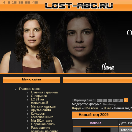
О
Меню сайта
Главное меню
Главная страница
О сериале
LOST на
5
Страница
5
из
5
«
1
2
3
4
мобильный
Модератор форума:
Rendering
Магазин одежды
Форум
»
Обо всём...
»
О нас
»
Новый год 2
Друзья сайта
Конкурсы
Новый год 2009
Гостевая книга
Мы ВКонтакте
Bella3X
Дата: Во
Обратная связь
Размещение
Товари
рекламы на сайте