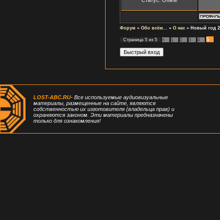
Форум
»
Обо всём...
»
О нас
»
Новый год 2
5
Страница
5
из
5
«
1
2
3
4
LOST-ABC.RU
- Все используемые аудиовизуальные
материалы, размещенные на сайте, являются
собственностью их изготовителя (владельца прав) и
охраняются законом. Эти материалы предназначены
только для ознакомления!