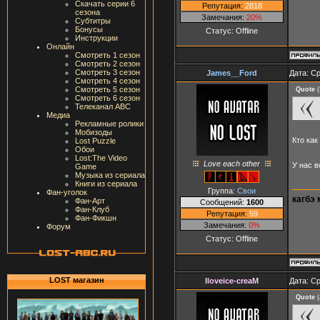
Скачать серии 6
Репутация:
2818
сезона
Замечания:
20%
Субтитры
Бонусы
Статус:
Offline
Инструкции
Онлайн
Смотреть 1 сезон
Смотреть 2 сезон
Смотреть 3 сезон
James__Ford
Дата: Ср
Смотреть 4 сезон
Смотреть 5 сезон
Quote
(
Смотреть 6 сезон
Телеканал ABC
Медиа
Рекламные ролики
Мобизоды
Кто как
Lost Puzzle
Обои
Lost:The Video
Love each other
У нас 
Game
Музыка из сериала
Книги из сериала
Группа:
Свои
Фан-уголок
кагбэ 
Фан-Арт
Сообщений:
1600
Фан-Клуб
Репутация:
59
Фан-Фикшн
Замечания:
0%
Форум
Статус:
Offline
LOST магазин
Iloveice-creaM
Дата: Ср
Quote
(