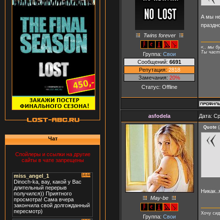
А мы не
праздн
Twins forever
«.. мы б
Ты часть
Группа:
Свои
Сообщений:
6691
Репутация:
2818
Замечания:
20%
Статус:
Offline
asfodela
Дата: Ср
Quote
(
Чат
Спойлеры и ссылки на другие
сайты в чате запрещены
Никак..
May-be
Хочу сид
Группа:
Свои