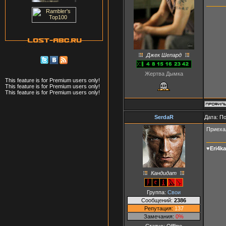
Джек Шепард
Жертва Дымка
This feature is for Premium users only!
This feature is for Premium users only!
This feature is for Premium users only!
SerdaR
Дата: П
Приехал
♥Eri4k
Кандидат
Группа:
Свои
Сообщений:
2386
Репутация:
137
Замечания:
0%
Статус:
Offline