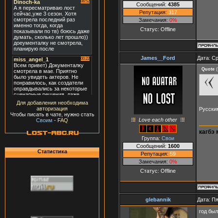
Сообщений:
4385
Репутация:
317
Замечания:
0%
Статус:
Offline
James__Ford
Дата: Ср
Quote
(
Для добавления необходима
авторизация
Русски
Чтобы писать в чате, нужно стать
Love each other
Своим
-
FAQ
кагбэ 
Группа:
Свои
Сообщений:
1600
Статистика
Репутация:
59
Замечания:
0%
Статус:
Offline
glebannik
Дата: Пя
год был