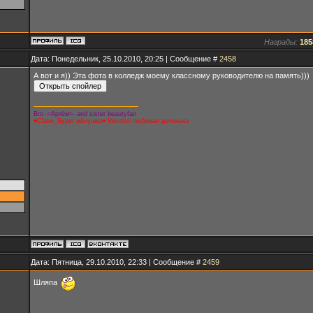
Награды:
185
Дата: Понедельник, 25.10.2010, 20:25 | Сообщение #
2458
А вот и я)) Эта фота в колледж моему классному руководителю на память)))
Bro -=Артём=- and sister beautyfan
♥Claire_Syper жёнушка♥ Mentiori любимая доченька
Дата: Пятница, 29.10.2010, 22:33 | Сообщение #
2459
Шляпа