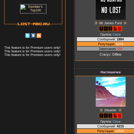
Mr James Ford
Группа:
Свои
Сообщений:
1884
Репутация:
5274
This feature is for Premium users only!
Замечания:
0%
This feature is for Premium users only!
Статус:
Offline
This feature is for Premium users only!
Настюшечка
Disaster
Группа:
Свои
Сообщений:
4215
Репутация:
15560