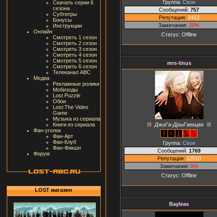
Группа:
Свои
Скачать серии 6
сезона
Сообщений:
757
Субтитры
Репутация:
1412
Бонусы
Замечания:
20%
Инструкции
Онлайн
Статус:
Offline
Смотреть 1 сезон
Смотреть 2 сезон
Смотреть 3 сезон
Смотреть 4 сезон
Смотреть 5 сезон
mrs-linus
Смотреть 6 сезон
Телеканал ABC
Медиа
Рекламные ролики
Мобизоды
Lost Puzzle
Обои
Lost:The Video
Game
Музыка из сериала
ДжиГа-ДрыГающая
Книги из сериала
Фан-уголок
Фан-Арт
Фан-Клуб
Группа:
Свои
Фан-Фикшн
Сообщений:
1769
Форум
Репутация:
12510
Замечания:
0%
Статус:
Offline
LOST магазин
Bayleas