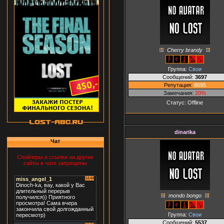
Сherry brandy
Группа:
Свои
Сообщений:
3697
Репутация:
8695
Замечания:
20%
Статус:
Offline
dinarika
Чат
Спойлеры и ссылки на другие
сайты в чате запрещены
mondo bongo
Группа:
Свои
Сообщений:
5537