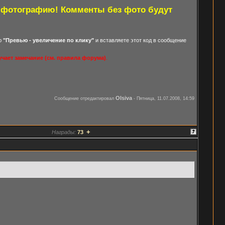
 фотографию! Комменты без фото будут
ью
"Превью - увеличение по клику"
и вставляете этот код в сообщение
учает замечание (см. правила форума)
.
Olsiva
Сообщение отредактировал
-
Пятница, 11.07.2008, 14:59
+
Награды:
73