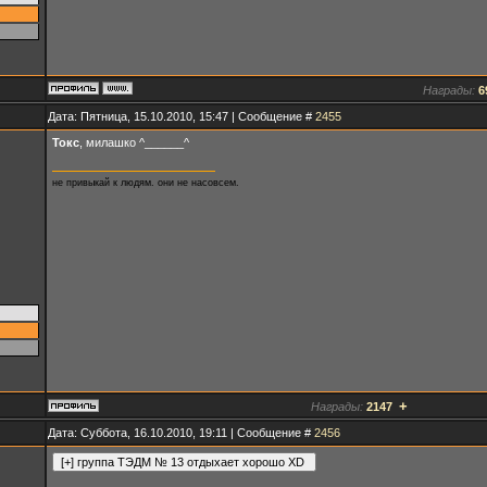
Награды:
6
Дата: Пятница, 15.10.2010, 15:47 | Сообщение #
2455
Токс
, милашко ^______^
не привыкай к людям. они не насовсем.
+
Награды:
2147
Дата: Суббота, 16.10.2010, 19:11 | Сообщение #
2456