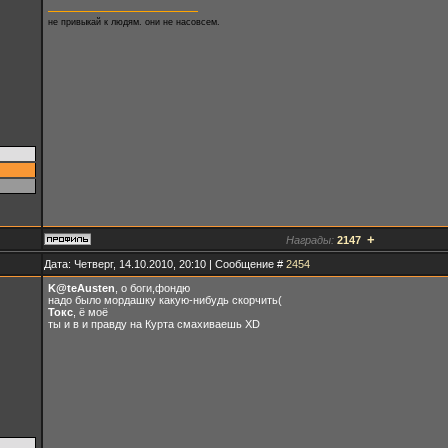
не привыкай к людям. они не насовсем.
+
Награды:
2147
Дата: Четверг, 14.10.2010, 20:10 | Сообщение #
2454
K@teAusten
, о боги,фондю
надо было мордашку какую-нибудь скорчить(
Токс
, ё моё
ты и в и правду на Курта смахиваешь ХD