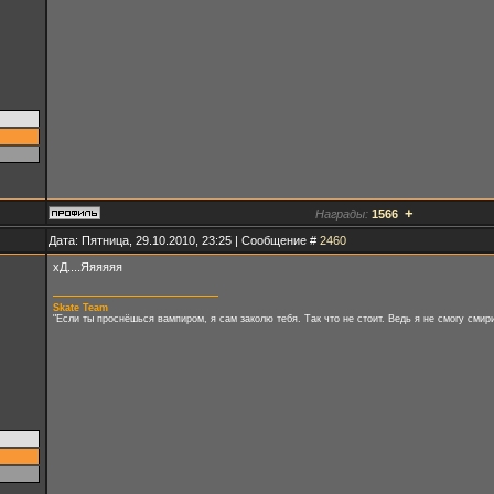
+
Награды:
1566
Дата: Пятница, 29.10.2010, 23:25 | Сообщение #
2460
хД....Яяяяяя
Skate Team
"Если ты проснёшься вампиром, я сам заколю тебя. Так что не стоит. Ведь я не смогу сми