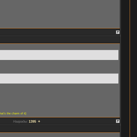
at's the charm of it}
+
Награды:
1395