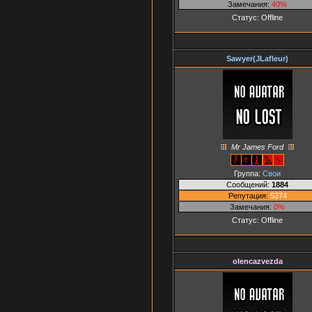
Замечания:
40%
Статус:
Offline
Sawyer(JLafleur)
Mr James Ford
Группа:
Свои
Сообщений:
1884
Репутация:
5274
Замечания:
0%
Статус:
Offline
olencazvezda