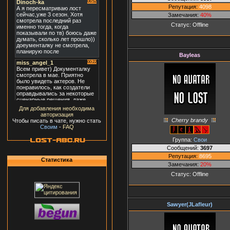
Репутация:
4098
Замечания:
40%
Статус:
Offline
Bayleas
Для добавления необходима
авторизация
Сherry brandy
Чтобы писать в чате, нужно стать
Своим
-
FAQ
Группа:
Свои
Сообщений:
3697
Репутация:
8695
Статистика
Замечания:
20%
Статус:
Offline
Sawyer(JLafleur)