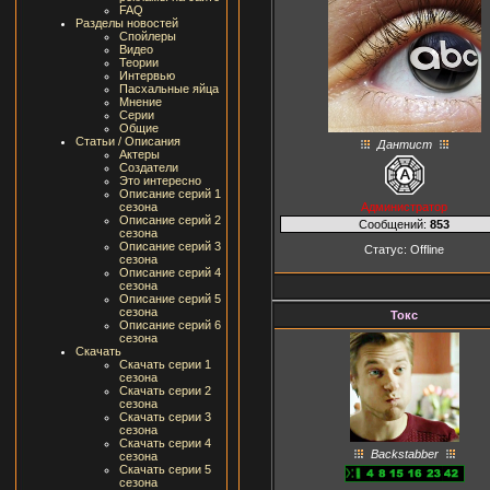
FAQ
Разделы новостей
Спойлеры
Видео
Теории
Интервью
Пасхальные яйца
Мнение
Серии
Общие
Статьи / Описания
Дантист
Актеры
Создатели
Это интересно
Описание серий 1
Администратор
сезона
Описание серий 2
Сообщений:
853
сезона
Описание серий 3
Статус:
Offline
сезона
Описание серий 4
сезона
Описание серий 5
сезона
Токс
Описание серий 6
сезона
Скачать
Скачать серии 1
сезона
Скачать серии 2
сезона
Скачать серии 3
сезона
Скачать серии 4
Backstabber
сезона
Скачать серии 5
сезона