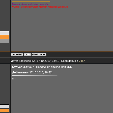
Bro -=Артём=- and sister beautyfan
♥Claire_Syper жёнушка♥ Mentiori любимая доченька
Дата: Воскресенье, 17.10.2010, 18:51 | Сообщение #
2457
Sawyer(JLafleur)
, Последняя прикольная xDD
Добавлено
(17.10.2010, 18:51)
---------------------------------------------
я))