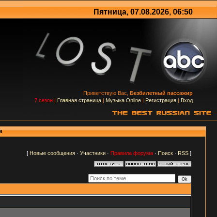
Пятница, 07.08.2026, 06:50
Приветствую Вас,
Безбилетный пассажир
7 сезон
|
Главная страница
|
Музыка Online
|
Регистрация
|
Вход
м
[
Новые сообщения
·
Участники
·
Правила форума
·
Поиск
·
RSS
]