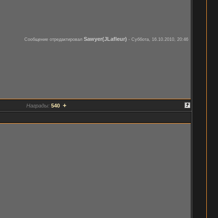
Sawyer(JLafleur)
Сообщение отредактировал
-
Суббота, 16.10.2010, 20:46
+
Награды:
540