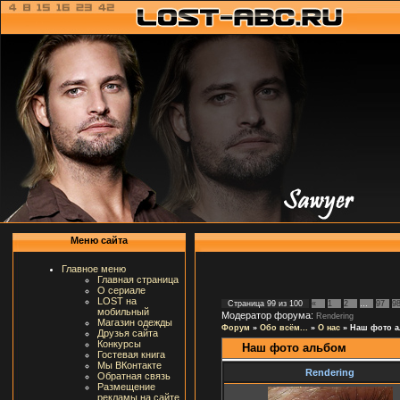
Меню сайта
Главное меню
Главная страница
О сериале
LOST на
Страница
99
из
100
«
1
2
…
97
9
мобильный
Модератор форума:
Rendering
Магазин одежды
Форум
»
Обо всём...
»
О нас
»
Наш фото 
Друзья сайта
Конкурсы
Наш фото альбом
Гостевая книга
Мы ВКонтакте
Rendering
Обратная связь
Размещение
рекламы на сайте