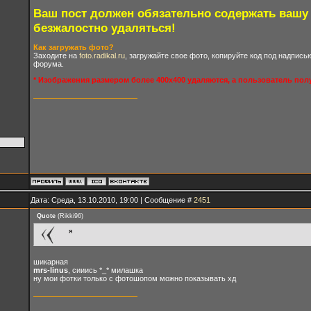
Ваш пост должен обязательно содержать вашу
безжалостно удаляться!
Как загружать фото?
Заходите на
foto.radikal.ru
, загружайте свое фото, копируйте код под надпис
форума.
* Изображения размером более 400х400 удаляются, а пользователь пол
Дата: Среда, 13.10.2010, 19:00 | Сообщение #
2451
Quote
(
Rikki96
)
я
шикарная
mrs-linus
, сииись *_* милашка
ну мои фотки только с фотошопом можно показывать хд