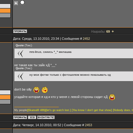
+
Награды:
69
Дата: Среда, 13.10.2010, 23:34 | Сообщение #
2452
Quote
(
Токс
)
mrs-linus, сииись *_* милашка
не такая как ты зайк хД *__*
Quote
(
Токс
)
ну мои фотки только с фотошопом можно показывать хд
don't be silly
угадайте которая я хд и кто у меня с левой стороны сидит хД
My people
||Ska
te
aM 486||{let's go watch lost.} [You know I don't get that show] {Nobody does, th
Дата: Четверг, 14.10.2010, 00:52 | Сообщение #
2453