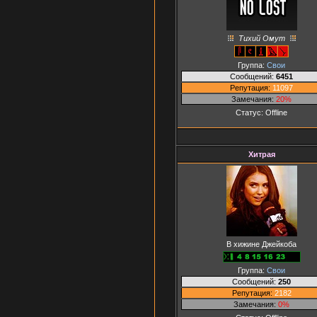
Тихий Омут
Группа:
Свои
Сообщений:
6451
Репутация:
11097
Замечания:
20%
Статус:
Offline
Хитрая
В хижине Джейкоба
Группа:
Свои
Сообщений:
250
Репутация:
2182
Замечания:
0%