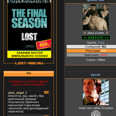
black & white
Группа:
Свои
Сообщений:
961
Репутация:
885
Замечания:
100%
Статус:
Offline
Чат
FKTYF
Спойлеры и ссылки на другие
сайты в чате запрещены
Знает все тайны Острова