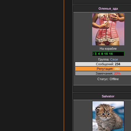
Оленья_зда
На корабле
Группа:
Свои
Сообщений:
234
Репутация:
980
Замечания:
20%
Статус:
Offline
Salvator