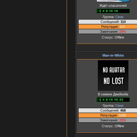
Ждёт спасателей
Группа:
Свои
Сообщений:
110
Репутация:
113
Замечания:
20%
Статус:
Offline
Man-in-White
В хижине Джейкоба
Группа:
Свои
Сообщений:
458
Репутация:
3189
Замечания:
20%
Статус:
Offline