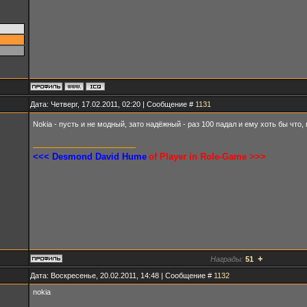
Дата: Четверг, 17.02.2011, 02:20 | Сообщение #
1131
Nokia - пусть и не модный, зато надёжный - раз 100 падал и ему хоть бы что, 
<<< Desmond David Hume
of Player in Role-Game >>>
+
Награды:
51
Дата: Воскресенье, 20.02.2011, 14:48 | Сообщение #
1132
nokia