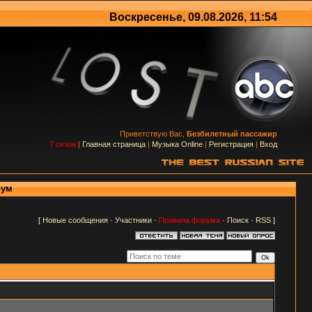
Воскресенье, 09.08.2026, 11:54
Приветствую Вас,
Безбилетный пассажир
7 сезон
|
Главная страница
|
Музыка Online
|
Регистрация
|
Вход
рум
[
Новые сообщения
·
Участники
·
Правила форума
·
Поиск
·
RSS
]