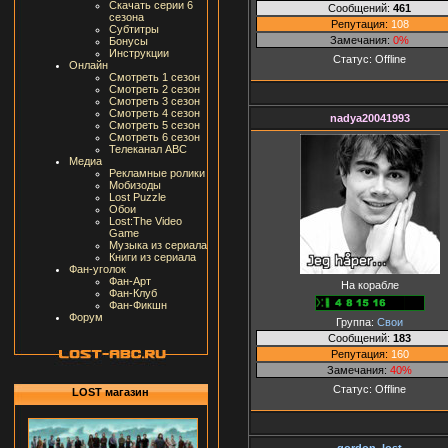
Скачать серии 6
Сообщений:
461
сезона
Репутация:
108
Субтитры
Замечания:
0%
Бонусы
Инструкции
Статус:
Offline
Онлайн
Смотреть 1 сезон
Смотреть 2 сезон
Смотреть 3 сезон
Смотреть 4 сезон
nadya20041993
Смотреть 5 сезон
Смотреть 6 сезон
Телеканал ABC
Медиа
Рекламные ролики
Мобизоды
Lost Puzzle
Обои
Lost:The Video
Game
Музыка из сериала
Книги из сериала
Фан-уголок
Фан-Арт
На корабле
Фан-Клуб
Фан-Фикшн
Форум
Группа:
Свои
Сообщений:
183
Репутация:
160
Замечания:
40%
Статус:
Offline
LOST магазин
gordon_lost