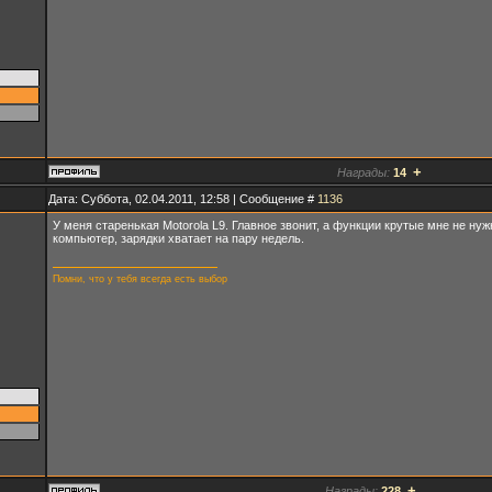
+
Награды:
14
Дата: Суббота, 02.04.2011, 12:58 | Сообщение #
1136
У меня старенькая Motorola L9. Главное звонит, а функции крутые мне не нуж
компьютер, зарядки хватает на пару недель.
Помни, что у тебя всегда есть выбор
+
Награды:
228