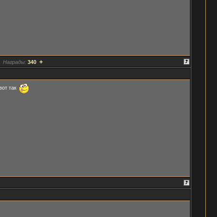
+
Награды:
340
вот так