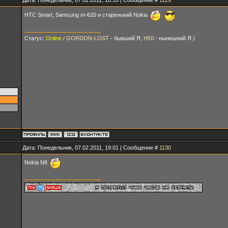
HTC Smart, Samsung m-620 и старенький Nokia
Статус:
Online
/
GORDON-LOST
- бывший Я,
H50
- нынешний Я.)
Дата: Понедельник, 07.02.2011, 19:01 | Сообщение #
1130
Nokia N8