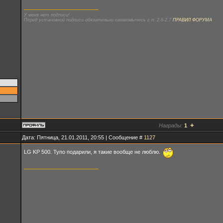
У меня нет подписи!
Перед установкой подписи обязательно ознакомьтесь с п. 2.6-2.7
ПРАВИЛ ФОРУМА
+
Награды:
1
Дата: Пятница, 21.01.2011, 20:55 | Сообщение #
1127
LG KP 500. Тупо подарили, я такие вообще не люблю.