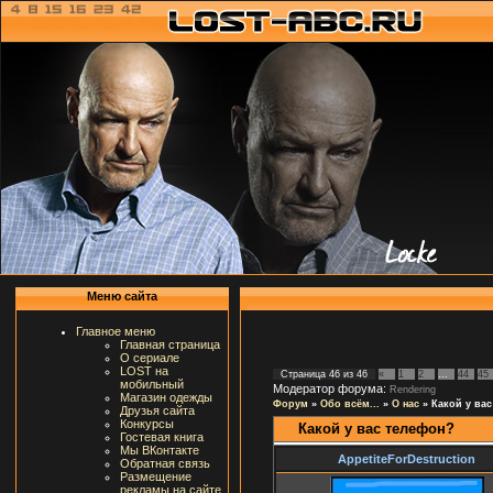
Меню сайта
Главное меню
Главная страница
О сериале
LOST на
Страница
46
из
46
«
1
2
…
44
45
мобильный
Модератор форума:
Rendering
Магазин одежды
Форум
»
Обо всём...
»
О нас
»
Какой у ва
Друзья сайта
Конкурсы
Какой у вас телефон?
Гостевая книга
Мы ВКонтакте
AppetiteForDestruction
Обратная связь
Размещение
рекламы на сайте