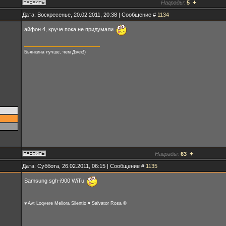
+
Награды:
5
Дата: Воскресенье, 20.02.2011, 20:38 | Сообщение #
1134
айфон 4, круче пока не придумали
Бьянкина лучше, чем Джек!)
+
Награды:
63
Дата: Суббота, 26.02.2011, 06:15 | Сообщение #
1135
Samsung sgh-i900 WiTu
♥ Avt Loqvere Meliora Silentio ♥ Salvator Rosa ©