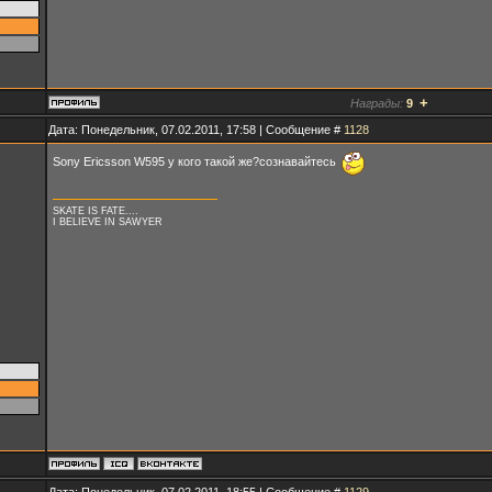
+
Награды:
9
Дата: Понедельник, 07.02.2011, 17:58 | Сообщение #
1128
Sony Ericsson W595 у кого такой же?сознавайтесь
SKATE IS FATE....
I BELIEVE IN SAWYER
Дата: Понедельник, 07.02.2011, 18:55 | Сообщение #
1129