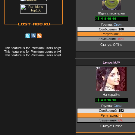
Ждёт спасателей
Группа:
Свои
Сообщений:
106
Репутация:
3
Замечания:
40%
Статус:
Offline
This feature is for Premium users only!
This feature is for Premium users only!
This feature is for Premium users only!
Lenochk@
На корабле
Группа:
Свои
Сообщений:
152
Репутация:
82
Замечания:
0%
Статус:
Offline