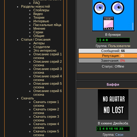
FAQ
Разделы новостей
Спойлеры
Видео
Теории
Интервью
Пасхальные яйца
Мнение
Серии
В бункере
Общие
Статьи / Описания
Актеры
Группа:
Пользователи
Создатели
Это интересно
Сообщений:
66
Описание серий 1
Репутация:
25
сезона
Замечания:
0%
Описание серий 2
сезона
Статус:
Offline
Описание серий 3
сезона
Описание серий 4
сезона
Описание серий 5
Баффи
сезона
Описание серий 6
сезона
Скачать
Скачать серии 1
сезона
Скачать серии 2
сезона
Скачать серии 3
сезона
В хижине Джейкоба
Скачать серии 4
сезона
Скачать серии 5
Группа:
Свои
сезона