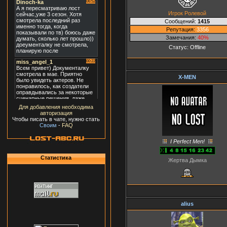
Игрок Ролевой
Сообщений:
1415
Репутация:
3356
Замечания:
40%
Статус:
Offline
X-MEN
Для добавления необходима
авторизация
Чтобы писать в чате, нужно стать
Своим
-
FAQ
I Perfect Men!
Статистика
Жертва Дымка
alius