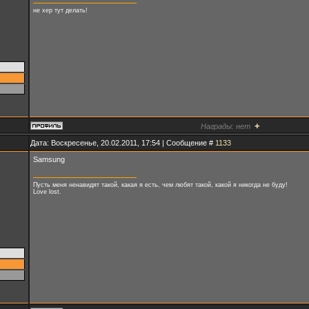
не хер тут делать!
+
Награды:
нет
Дата: Воскресенье, 20.02.2011, 17:54 | Сообщение #
1133
Samsung
Пусть меня ненавидят такой, какая я есть, чем любят такой, какой я никогда не буду!
Love lost.