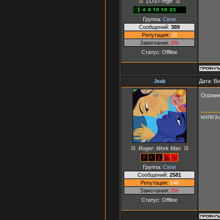
LOST-mgn
Группа:
Свои
Сообщений:
389
Репутация:
28
Замечания:
0%
Статус:
Offline
Jeak
Дата: В
Огромно
МХПИ |fo
Roger: Work Man
Группа:
Свои
Сообщений:
2581
Репутация:
148
Замечания:
0%
Статус:
Offline