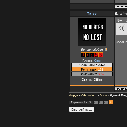
Титов
Дата: Че
Quote
(
Хороша
Бен непобедим
Группа:
Свои
Сообщений:
2562
Репутация:
121
Замечания:
80%
Статус:
Offline
Форум
»
Обо всём...
»
О нас
»
Лучший Мод
3
Страница
3
из
3
«
1
2