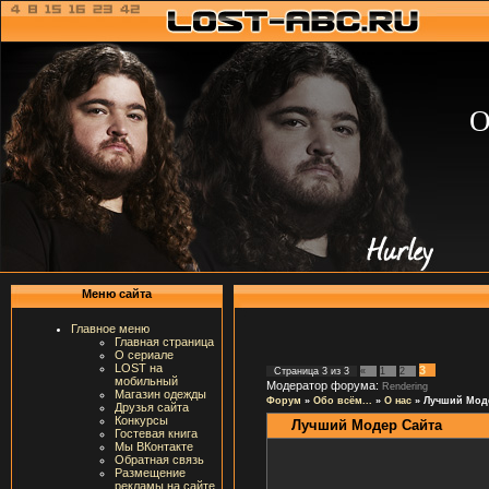
О
Меню сайта
Главное меню
Главная страница
О сериале
LOST на
3
Страница
3
из
3
«
1
2
мобильный
Модератор форума:
Rendering
Магазин одежды
Форум
»
Обо всём...
»
О нас
»
Лучший Мод
Друзья сайта
Конкурсы
Лучший Модер Сайта
Гостевая книга
Мы ВКонтакте
Обратная связь
Размещение
рекламы на сайте