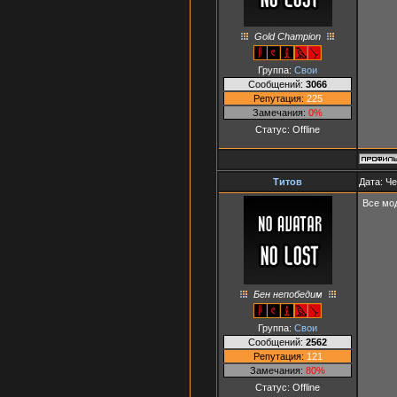
Gold Champion
Группа:
Свои
Сообщений:
3066
Репутация:
225
Замечания:
0%
Статус:
Offline
Титов
Дата: Че
Все мод
Бен непобедим
Группа:
Свои
Сообщений:
2562
Репутация:
121
Замечания:
80%
Статус:
Offline