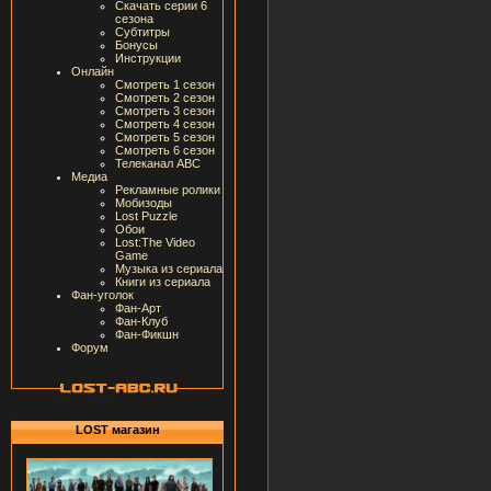
Скачать серии 6
сезона
Субтитры
Бонусы
Инструкции
Онлайн
Смотреть 1 сезон
Смотреть 2 сезон
Смотреть 3 сезон
Смотреть 4 сезон
Смотреть 5 сезон
Смотреть 6 сезон
Телеканал ABC
Медиа
Рекламные ролики
Мобизоды
Lost Puzzle
Обои
Lost:The Video
Game
Музыка из сериала
Книги из сериала
Фан-уголок
Фан-Арт
Фан-Клуб
Фан-Фикшн
Форум
LOST магазин