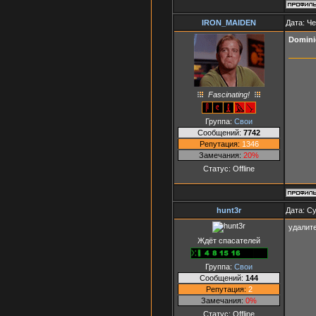
IRON_MAIDEN
Дата: Че
Domini
Fascinating!
Группа:
Свои
Сообщений:
7742
Репутация:
1346
Замечания:
20%
Статус:
Offline
hunt3r
Дата: Су
удалите
Ждёт спасателей
Группа:
Свои
Сообщений:
144
Репутация:
2
Замечания:
0%
Статус:
Offline