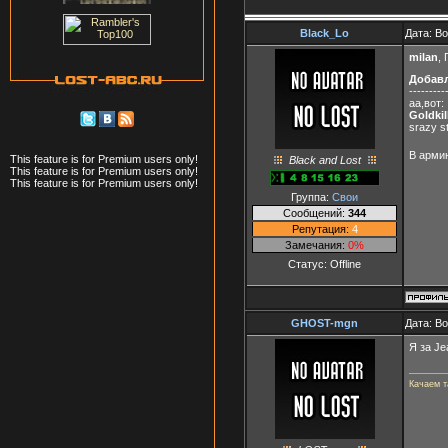
Black_Lo
Дата: В
milan
,
Добав
---------
аа,вот:
Goldkil
srazy s
В арми
This feature is for Premium users only!
Black and Lost
This feature is for Premium users only!
This feature is for Premium users only!
Группа:
Свои
Сообщений:
344
Репутация:
4
Замечания:
0%
Статус:
Offline
GHOST-mgn
Дата: В
Я за Je
Качаем 