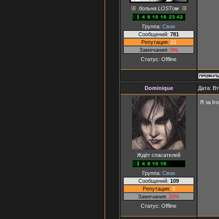
больна LOSTом
Группа:
Свои
Сообщений:
781
Репутация:
21
Замечания:
0%
Статус:
Offline
Dominique
Дата: Вт
Я за Ir
Ждёт спасателей
Группа:
Свои
Сообщений:
109
Репутация:
3
Замечания:
20%
Статус:
Offline