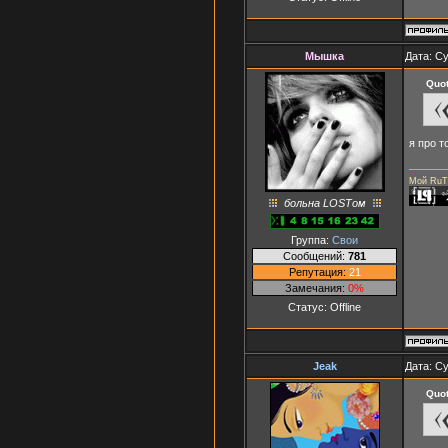
Мышка
Дата: Су
Quo
я про т
Мой RuT
больна LOSTом
Группа:
Свои
Сообщений:
781
Репутация:
21
Замечания:
0%
Статус:
Offline
Jeak
Дата: Су
Quo