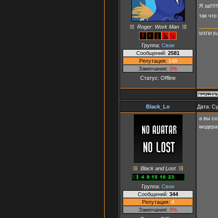
Я за!!!
так что
Roger: Work Man
МХПИ |fo
Группа:
Свои
Сообщений:
2581
Репутация:
148
Замечания:
0%
Статус:
Offline
Black_Lo
Дата: Су
а вы с
модера
Black and Lost
Группа:
Свои
Сообщений:
344
Репутация:
4
Замечания:
0%