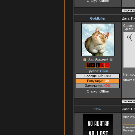
Статус:
Offline
Goldkiller
Дата: Пя
С сент
Quote
(
Jate Forever!
Группа:
Свои
Нет про
Сообщений:
1883
сразу к
Репутация:
39
Замечания:
40%
Статус:
Offline
Stivi
Дата: Пя
прогол
Наказани
Бернард