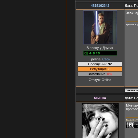
4815162342
Дата: П
Jeak
, 
дымок в 
В плену у Других
Группа:
Свои
Сообщений:
92
Репутация:
8
Замечания:
0%
Статус:
Offline
Мышка
Дата: П
Мне каж
проголо
Мой RuT