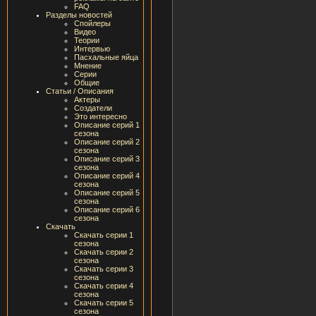
FAQ
Разделы новостей
Спойлеры
Видео
Теории
Интервью
Пасхальные яйца
Мнение
Серии
Общие
Статьи / Описания
Актеры
Создатели
Это интересно
Описание серий 1
сезона
Описание серий 2
сезона
Описание серий 3
сезона
Описание серий 4
сезона
Описание серий 5
сезона
Описание серий 6
сезона
Скачать
Скачать серии 1
сезона
Скачать серии 2
сезона
Скачать серии 3
сезона
Скачать серии 4
сезона
Скачать серии 5
сезона