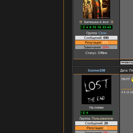
Катюшка is love
Группа:
Свои
Сообщений:
690
Репутация:
271
Замечания:
20%
Статус:
Offline
Gunner108
Дата: Пя
Нет!!!
4 8 15 16
На пляже
Группа:
Пользователи
Сообщений:
29
Репутация:
3
Замечания:
0%