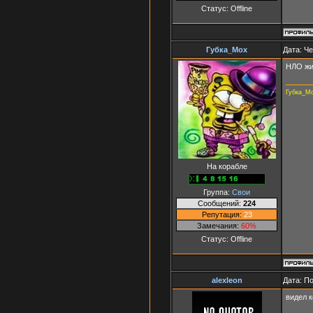
Статус:
Offline
Губка_Мох
Дата: Че
НЛО жи
Губка_М
На корабле
Группа:
Свои
Сообщений:
224
Репутация:
23
Замечания:
60%
Статус:
Offline
alexleon
Дата: П
видел к