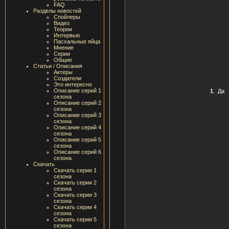
FAQ
Разделы новостей
Спойлеры
Видео
Теории
Интервью
Пасхальные яйца
Мнение
Серии
Общие
Статьи / Описания
Актеры
Создатели
Это интересно
Описание серий 1
1
.
Да
сезона
Описание серий 2
сезона
Описание серий 3
сезона
Описание серий 4
сезона
Описание серий 5
сезона
Описание серий 6
сезона
Скачать
Скачать серии 1
сезона
Скачать серии 2
сезона
Скачать серии 3
сезона
Скачать серии 4
сезона
Скачать серии 5
сезона