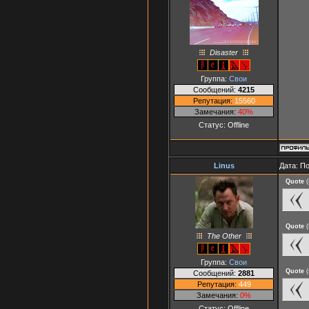
Disaster
Группа:
Свои
Сообщений:
4215
Репутация:
15560
Замечания:
40%
Статус:
Offline
Linus
Дата: П
Quote
(
Quote
(
The Other
Группа:
Свои
Quote
(
Сообщений:
2881
Репутация:
449
Замечания:
0%
Статус:
Offline