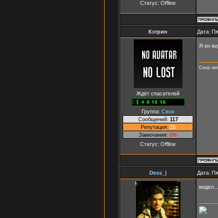
Статус:
Offline
Кэтpин
Дата: Пя
Я ен ви
Сила люб
Ждёт спасателей
Группа:
Свои
Сообщений:
117
Репутация:
25
Замечания:
0%
Статус:
Offline
Dess_)
Дата: Пя
видел..