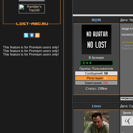
M@IN
Дата: Че
люди к
посмот
У меня н
This feature is for Premium users only!
Перед ус
This feature is for Premium users only!
This feature is for Premium users only!
В бункере
Группа:
Пользователи
Сообщений:
58
Репутация:
0
Замечания:
0%
Статус:
Offline
Linus
Дата: Су
Quote
(