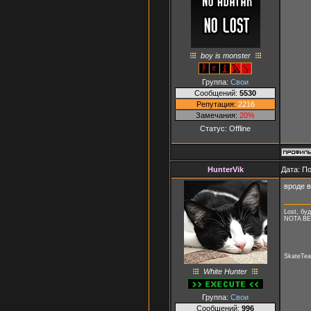
boy is monster
Группа:
Свои
Сообщений:
5530
Репутация:
2216
Замечания:
20%
Статус:
Offline
HunterVik
Дата: П
вроде в
Lost, буд
NOTA B
SkateTea
White Hunter
Группа:
Свои
Сообщений:
996