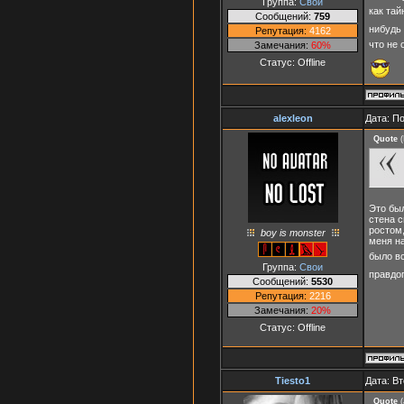
Группа:
Свои
как тай
Сообщений:
759
нибудь
Репутация:
4162
что не 
Замечания:
60%
Статус:
Offline
alexleon
Дата: П
Quote
(
Это был
стена с
ростом,
boy is monster
меня на
было вс
Группа:
Свои
правдо
Сообщений:
5530
Репутация:
2216
Замечания:
20%
Статус:
Offline
Tiesto1
Дата: Вт
Quote
(