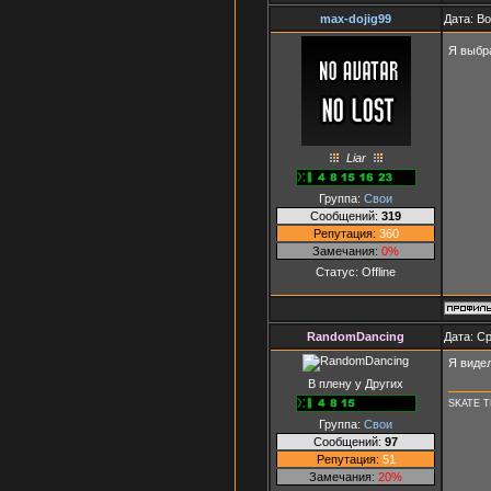
max-dojig99
Дата: Во
Я выбр
Liar
Группа:
Свои
Сообщений:
319
Репутация:
360
Замечания:
0%
Статус:
Offline
RandomDancing
Дата: Ср
Я видел
В плену у Других
SKATE 
Группа:
Свои
Сообщений:
97
Репутация:
51
Замечания:
20%