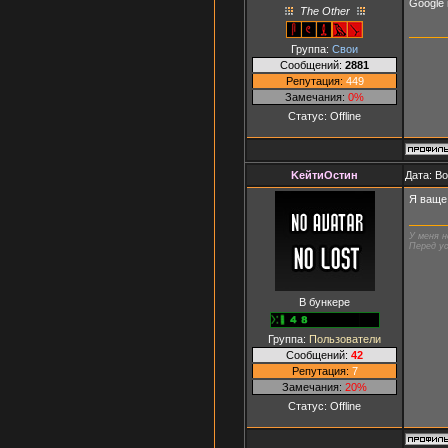
Google 
The Other
Группа:
Свои
Сообщений:
2881
Репутация:
449
Замечания:
0%
Статус:
Offline
KейтиОстин
Дата: В
Я ваще 
У меня н
Перед ус
В бункере
Группа:
Пользователи
Сообщений:
42
Репутация:
7
Замечания:
20%
Статус:
Offline