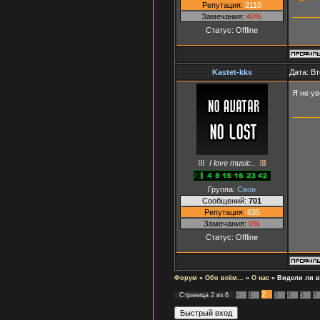
Репутация:
2110
Замечания:
40%
Статус:
Offline
Kastet-kks
Дата: Вт
Я не у
I love music..
Группа:
Свои
Сообщений:
701
Репутация:
635
Замечания:
0%
Статус:
Offline
Форум
»
Обо всём...
»
О нас
»
Видели ли 
2
Страница
2
из
6
«
1
3
4
5
6