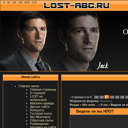
О
Меню сайта
Главное меню
Главная страница
О сериале
LOST на
2
Страница
2
из
6
«
1
3
4
5
6
мобильный
Модератор форума:
Rendering
Магазин одежды
Форум
»
Обо всём...
»
О нас
»
Видели ли 
Друзья сайта
Конкурсы
Видели ли вы НЛО?
Гостевая книга
Мы ВКонтакте
Обратная связь
Размещение
рекламы на сайте