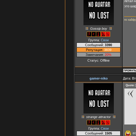
летал н
это шар
по кайфу
Gossip boy
Группа:
Свои
Сообщений:
3390
Репутация:
3839
Замечания:
20%
Статус:
Offline
gamer-niko
Дата: Вт
Quote
(
strange attractor
Группа:
Свои
ес
Сообщений:
1505