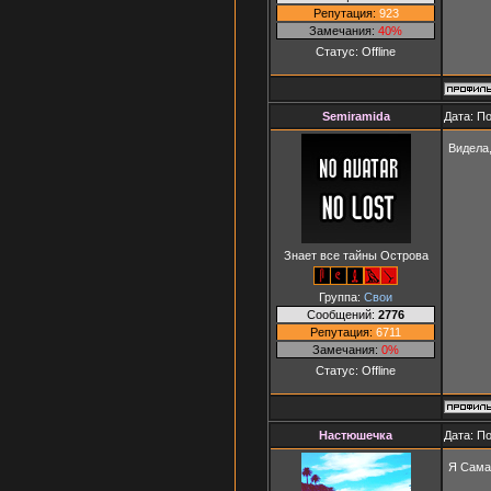
Репутация:
923
Замечания:
40%
Статус:
Offline
Semiramida
Дата: П
Видела,
Знает все тайны Острова
Группа:
Свои
Сообщений:
2776
Репутация:
6711
Замечания:
0%
Статус:
Offline
Настюшечка
Дата: П
Я Сама 