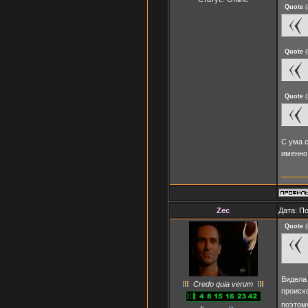
Quote
(
Quote
(
Quote
(
С ума с
именно 
Zec
Дата: П
Quote
(
Видела 
Credo quia verum
происхо
поэтому