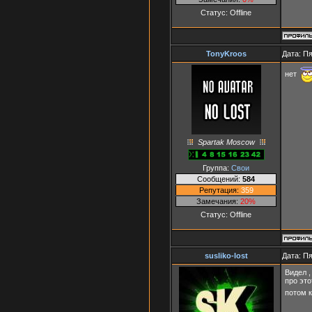
Статус:
Offline
TonyKroos
Дата: Пя
нет
Spartak Moscow
Группа:
Свои
Сообщений:
584
Репутация:
359
Замечания:
20%
Статус:
Offline
susliko-lost
Дата: Пя
Видел ,
про это
потом к