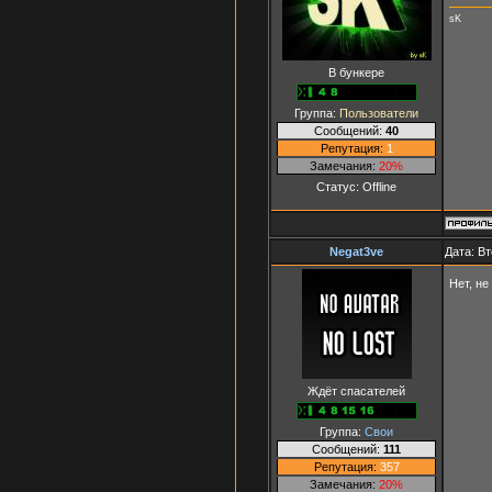
sK
В бункере
Группа:
Пользователи
Сообщений:
40
Репутация:
1
Замечания:
20%
Статус:
Offline
Negat3ve
Дата: Вт
Нет, не
Ждёт спасателей
Группа:
Свои
Сообщений:
111
Репутация:
357
Замечания:
20%