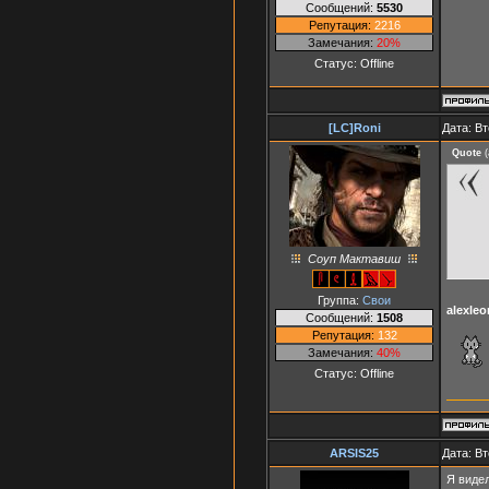
Сообщений:
5530
Репутация:
2216
Замечания:
20%
Статус:
Offline
[LC]Roni
Дата: Вт
Quote
(
Соуп Мактавиш
Группа:
Свои
alexleo
Сообщений:
1508
Репутация:
132
Замечания:
40%
Статус:
Offline
ARSIS25
Дата: Вт
Я видел