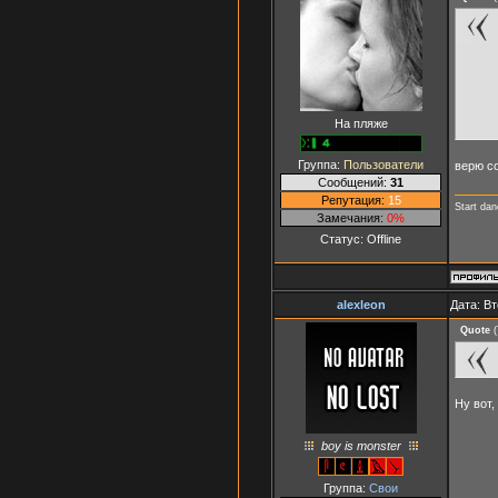
На пляже
Группа:
Пользователи
верю с
Сообщений:
31
Репутация:
15
Start da
Замечания:
0%
Статус:
Offline
alexleon
Дата: Вт
Quote
(
Ну вот,
boy is monster
Группа:
Свои