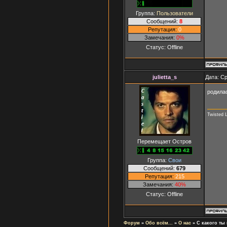
Группа:
Пользователи
Сообщений:
8
Репутация:
0
Замечания:
0%
Статус:
Offline
julietta_s
Дата: Ср
родилас
Twisted 
Перемещает Остров
Группа:
Свои
Сообщений:
679
Репутация:
215
Замечания:
40%
Статус:
Offline
Форум
»
Обо всём...
»
О нас
»
С какого ты