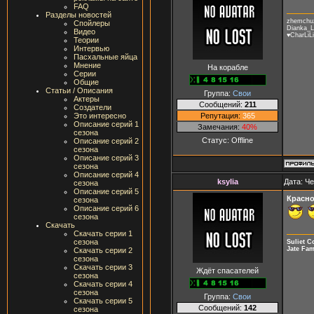
FAQ
Разделы новостей
zhemchuz
Спойлеры
Dianka_Li
Видео
♥CharLiL
Теории
Интервью
Пасхальные яйца
Мнение
На корабле
Серии
Общие
Статьи / Описания
Группа:
Свои
Актеры
Сообщений:
211
Создатели
Репутация:
365
Это интересно
Описание серий 1
Замечания:
40%
сезона
Статус:
Offline
Описание серий 2
сезона
Описание серий 3
сезона
Описание серий 4
ksylia
Дата: Че
сезона
Описание серий 5
Красн
сезона
Описание серий 6
сезона
Скачать
Скачать серии 1
сезона
Suliet 
Jate Fam
Скачать серии 2
сезона
Скачать серии 3
Ждёт спасателей
сезона
Скачать серии 4
сезона
Группа:
Свои
Скачать серии 5
Сообщений:
142
сезона