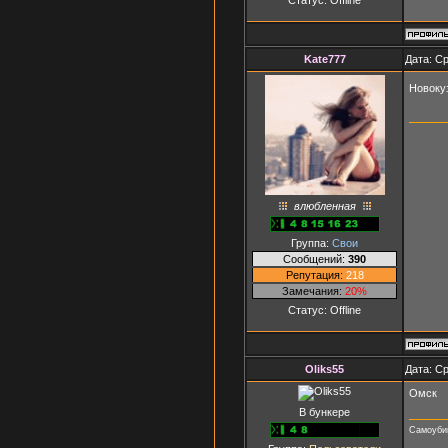
Kate777
Дата: Ср
Новоку
влюбленная
Группа:
Свои
Сообщений:
390
Репутация:
218
Замечания:
20%
Статус:
Offline
Oliks55
Дата: Ср
Омск
В бункере
Самоубий