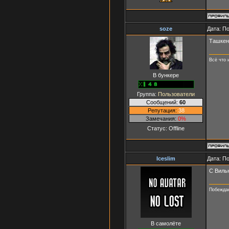
soze
Дата: П
Ташкент
Всё что 
В бункере
Группа:
Пользователи
Сообщений:
60
Репутация:
38
Замечания:
0%
Статус:
Offline
Iceslim
Дата: П
С Виль
Побеждае
В самолёте