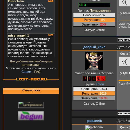
Группа:
Пользователи
ну блин
Сообщений:
32
Репутация:
54
LOST F
Замечания:
20%
Ultras, J
Статус:
Offline
добрый_крис
Дата: Че
Quote
(
Для добавления необходима
авторизация
Чтобы писать в чате, нужно стать
Своим
-
FAQ
ну где-
Знает все тайны Острова
А давай 
Группа:
Свои
Сообщений:
1594
Статистика
Репутация:
1019
Замечания:
100%
Статус:
Offline
glebаnnik
Дата: Че
Quote
(