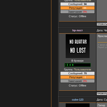
Группа:
Пользователи
Сообщений:
56
Репутация:
44
Замечания:
0%
Статус:
Offline
hp-лост
Дата: Че
Яросла
У меня н
Перед ус
В бункере
Группа:
Пользователи
Сообщений:
70
Репутация:
-1
Замечания:
0%
Статус:
Offline
cube-123
Дата: Су
Питер