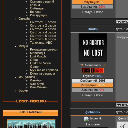
Скачать серии 6
Репутация:
95
сезона
Замечания:
20%
Субтитры
Бонусы
Статус:
Offline
Инструкции
Онлайн
Смотреть 1 сезон
Смотреть 2 сезон
Dooku
Дата: Че
Смотреть 3 сезон
Смотреть 4 сезон
Смотреть 5 сезон
Бобруй
Смотреть 6 сезон
Телеканал ABC
Медиа
Рекламные ролики
Мобизоды
Lost Puzzle
Обои
Lost:The Video
Gomenasai
Game
Музыка из сериала
Книги из сериала
Группа:
Свои
Фан-уголок
Фан-Арт
Сообщений:
2008
Фан-Клуб
Репутация:
3725
Фан-Фикшн
Замечания:
0%
Форум
Статус:
Offline
glebаnnik
Дата: Че
LOST магазин
Quote
(
На пляже