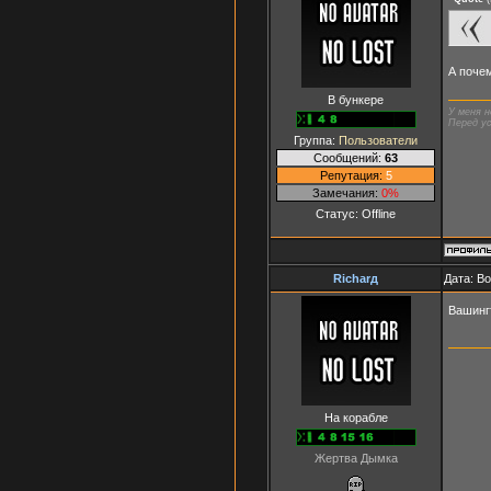
А почем
В бункере
У меня н
Перед ус
Группа:
Пользователи
Сообщений:
63
Репутация:
5
Замечания:
0%
Статус:
Offline
Richarд
Дата: Во
Вашинг
На корабле
Жертва Дымка