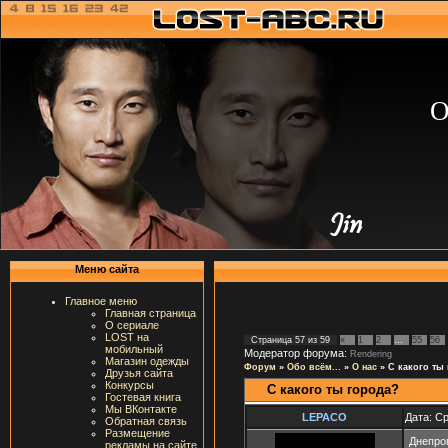
О
Меню сайта
Главное меню
Главная страница
О сериале
LOST на
Страница
57
из
59
«
1
2
…
55
56
мобильный
Модератор форума:
Rendering
Магазин одежды
Форум
»
Обо всём...
»
О нас
»
С какого ты
Друзья сайта
Конкурсы
С какого ты города?
Гостевая книга
Мы ВКонтакте
LEPACO
Дата: Ср
Обратная связь
Размещение
Днепроп
рекламы на сайте