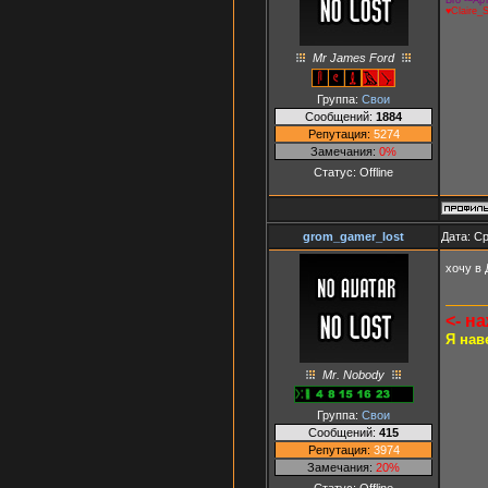
♥Claire_
Mr James Ford
Группа:
Свои
Сообщений:
1884
Репутация:
5274
Замечания:
0%
Статус:
Offline
grom_gamer_lost
Дата: Ср
хочу в
<- н
Я нав
Mr. Nobody
Группа:
Свои
Сообщений:
415
Репутация:
3974
Замечания:
20%
Статус:
Offline