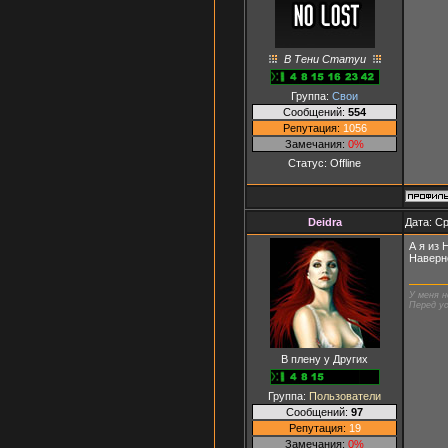
В Тени Статуи
Группа:
Свои
Сообщений:
554
Репутация:
1056
Замечания:
0%
Статус:
Offline
Deidra
Дата: Ср
А я из 
Наверн
У меня н
Перед ус
В плену у Других
Группа:
Пользователи
Сообщений:
97
Репутация:
19
Замечания:
0%