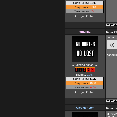
Сообщений:
1243
Репутация:
5710
Замечания:
0%
Статус:
Offline
dinarika
Дата: Во
Quote
(
давай 
mondo bongo
Группа:
Свои
Сообщений:
5537
Репутация:
4098
Замечания:
40%
Статус:
Offline
GlebMonster
Дата: П
Я из М
Quote
(