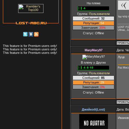
На пляже
Группа:
Пользователи
ты что 
Сообщений:
32
Репутация:
54
LOST F
Замечания:
20%
Ultras, J
Статус:
Offline
This feature is for Premium users only!
This feature is for Premium users only!
MaryMary97
Дата: Че
This feature is for Premium users only!
Луцк
В плену у Других
Раз Мисс
Группа:
Пользователи
Сообщений:
85
Репутация:
29
Замечания:
0%
Статус:
Offline
Джейкоб(Lost)
Дата: Во
Ивано