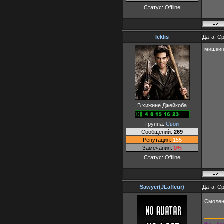
Статус:
Offline
leklis
Дата: Ср
мишкин
В хижине Джейкоба
Группа:
Свои
Сообщений:
269
Репутация:
155
Замечания:
0%
Статус:
Offline
Sawyer(JLafleur)
Дата: Ср
Смолен
Bro -=Арт