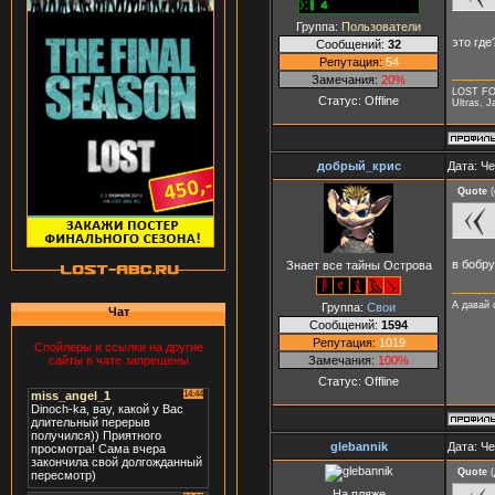
Группа:
Пользователи
это гд
Сообщений:
32
Репутация:
54
Замечания:
20%
LOST F
Статус:
Offline
Ultras, J
добрый_крис
Дата: Че
Quote
(
в бобр
Знает все тайны Острова
А давай 
Группа:
Свои
Чат
Сообщений:
1594
Репутация:
1019
Спойлеры и ссылки на другие
Замечания:
100%
сайты в чате запрещены
Статус:
Offline
glebаnnik
Дата: Че
Quote
(
На пляже