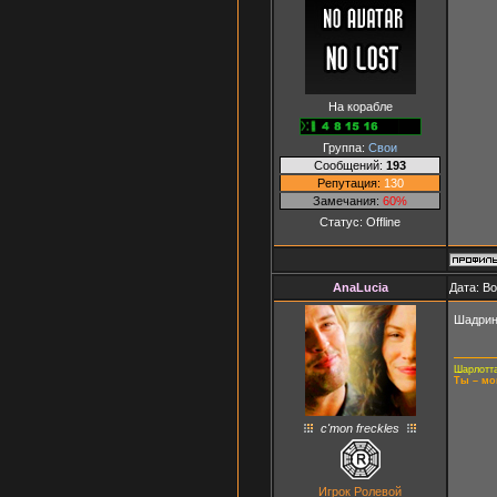
На корабле
Группа:
Свои
Сообщений:
193
Репутация:
130
Замечания:
60%
Статус:
Offline
AnaLucia
Дата: Во
Шадрин
Шарлотта
Ты – мо
c'mon freckles
Игрок Ролевой