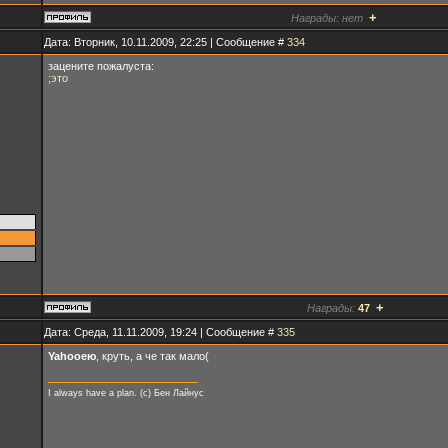
+
Награды:
нет
Дата: Вторник, 10.11.2009, 22:25 | Сообщение #
334
зацените пожалуста:
;это
+
Награды:
47
Дата: Среда, 11.11.2009, 19:24 | Сообщение #
335
Yahooею
, круть, а че так мало(
I always have a plan. (с) Бен Лайнус