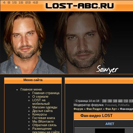
Меню сайта
Главное меню
Главная страница
О сериале
LOST на
Страница
14
из
18
«
1
2
…
12
13
мобильный
Модератор форума:
,
Poisoned
PoMarKa
Магазин одежды
Форум
»
Фан Раздел
»
Фан Арт
»
Фан-вид
Друзья сайта
Конкурсы
Фан-видео LOST
Гостевая книга
Мы ВКонтакте
ARET
Обратная связь
Размещение
рекламы на сайте