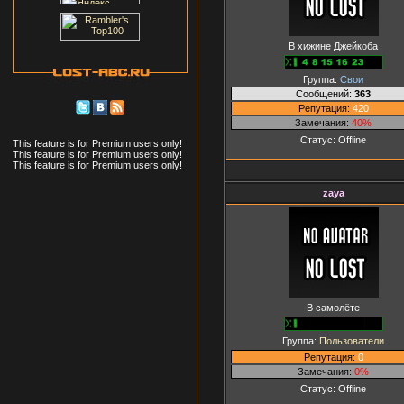
В хижине Джейкоба
Группа:
Свои
Сообщений:
363
Репутация:
420
Замечания:
40%
Статус:
Offline
This feature is for Premium users only!
This feature is for Premium users only!
This feature is for Premium users only!
zaya
В самолёте
Группа:
Пользователи
Репутация:
0
Замечания:
0%
Статус:
Offline