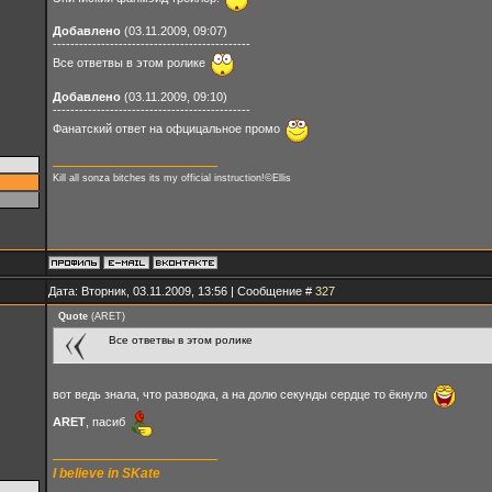
Добавлено
(03.11.2009, 09:07)
---------------------------------------------
Все ответвы в этом ролике
Добавлено
(03.11.2009, 09:10)
---------------------------------------------
Фанатский ответ на офцицальное промо
Kill all sonza bitches its my official instruction!©Ellis
Дата: Вторник, 03.11.2009, 13:56 | Сообщение #
327
Quote
(
ARET
)
Все ответвы в этом ролике
вот ведь знала, что разводка, а на долю секунды сердце то ёкнуло
ARET
, пасиб
I believe in SKate