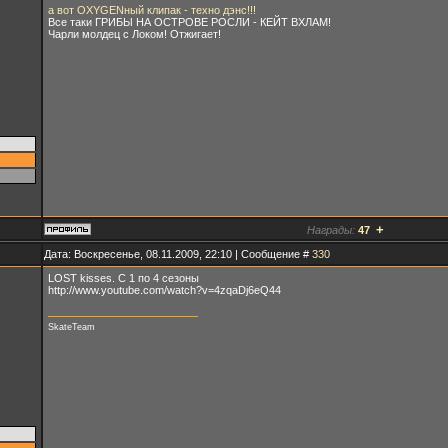
а вот OXYGENный клипак - техно дэнс!!!
Все таки ГРИБЫ НА ОСТРОВЕ РОСЛИ - КЕЙТ ВХЛАМ!
Чарли молдец с Локом! Отжигает!
+
Награды:
47
Дата: Воскресенье, 08.11.2009, 22:10 | Сообщение #
330
LOST kisses. С 1 по 4 сезоны
http://www.youtube.com/watch?v=4zqaDj6eQ44
SkateTeam