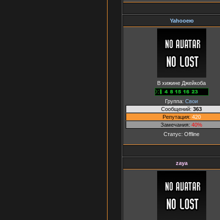
Yahooею
В хижине Джейкоба
Группа:
Свои
Сообщений:
363
Репутация:
420
Замечания:
40%
Статус:
Offline
zaya