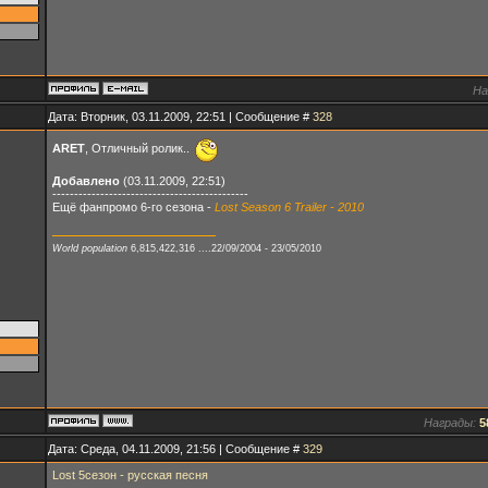
На
Дата: Вторник, 03.11.2009, 22:51 | Сообщение #
328
ARET
, Отличный ролик..
Добавлено
(03.11.2009, 22:51)
---------------------------------------------
Ещё фанпромо 6-го сезона -
Lost Season 6 Trailer - 2010
World population
6,815,422,316 ....22/09/2004 - 23/05/2010
Награды:
5
Дата: Среда, 04.11.2009, 21:56 | Сообщение #
329
Lost 5сезон - русская песня