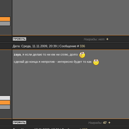
+
Награды:
нет
Дата: Среда, 11.11.2009, 20:39 | Сообщение #
336
zaya
, я если делаю то ни ем ни сплю, долго
сделай до конца я непротив - интересно будет то как
+
Награды:
47