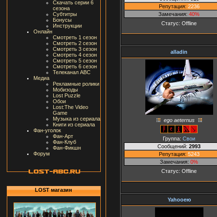
Скачать серии 6
Репутация:
2236
сезона
Замечания:
40%
Субтитры
Бонусы
Статус:
Offline
Инструкции
Онлайн
Смотреть 1 сезон
Смотреть 2 сезон
Смотреть 3 сезон
alladin
Смотреть 4 сезон
Смотреть 5 сезон
Смотреть 6 сезон
Телеканал ABC
Медиа
Рекламные ролики
Мобизоды
Lost Puzzle
Обои
Lost:The Video
Game
Музыка из сериала
ego aeternus
Книги из сериала
Фан-уголок
Фан-Арт
Группа:
Свои
Фан-Клуб
Сообщений:
2993
Фан-Фикшн
Форум
Репутация:
5243
Замечания:
0%
Статус:
Offline
LOST магазин
Yahooею