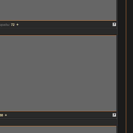
+
грады:
72
+
88