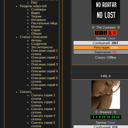
FAQ
Разделы новостей
Спойлеры
Видео
Теории
Интервью
Пасхальные яйца
Мнение
The Constant
Серии
Общие
Статьи / Описания
Группа:
Свои
Актеры
Сообщений:
1867
Создатели
Это интересно
Репутация:
2282
Описание серий 1
Замечания:
0%
сезона
Статус:
Offline
Описание серий 2
сезона
Описание серий 3
сезона
Описание серий 4
сезона
Leiy_a
Описание серий 5
сезона
Описание серий 6
сезона
Скачать
Скачать серии 1
сезона
Скачать серии 2
сезона
Скачать серии 3
Dreamer
сезона
Скачать серии 4
сезона
Группа:
Свои
Скачать серии 5
сезона
Сообщений:
518