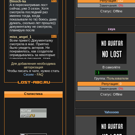
Репутация:
152
Замечания:
0%
Статус:
Offline
zaya
Для добавления необходима
В самолёте
авторизация
Чтобы писать в чате, нужно стать
Своим
-
FAQ
Группа:
Пользователи
Репутация:
0
Замечания:
0%
Статистика
Статус:
Offline
Yahooею