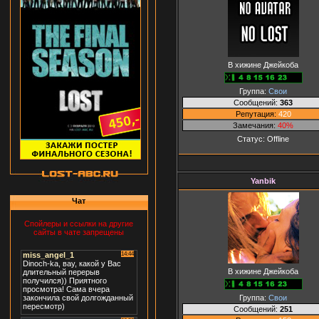
В хижине Джейкоба
Группа:
Свои
Сообщений:
363
Репутация:
420
Замечания:
40%
Статус:
Offline
Yanbik
Чат
Спойлеры и ссылки на другие
сайты в чате запрещены
В хижине Джейкоба
Группа:
Свои
Сообщений:
251