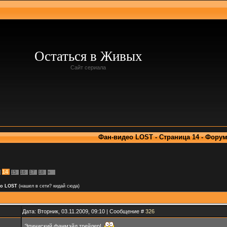
Остаться в Живых
Сайт сериала
Фан-видео LOST - Страница 14 - Фору
14
15
16
17
18
»
ео LOST
(нашел в сети? кидай сюда)
Дата: Вторник, 03.11.2009, 09:10 | Сообщение #
326
Эпичиский фанмэйд трейлер!