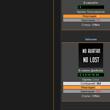
В самолёте
Группа:
Пользователи
Репутация:
0
Замечания:
0%
Статус:
Offline
Yahooею
В хижине Джейкоба
Группа:
Свои
Сообщений:
363
Репутация:
420
Замечания:
40%
Статус:
Offline