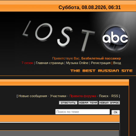
Суббота, 08.08.2026, 06:31
Приветствую Вас,
Безбилетный пассажир
7 сезон
|
Главная страница
|
Музыка Online
|
Регистрация
|
Вход
м
[
Новые сообщения
·
Участники
·
Правила форума
·
Поиск
·
RSS
]