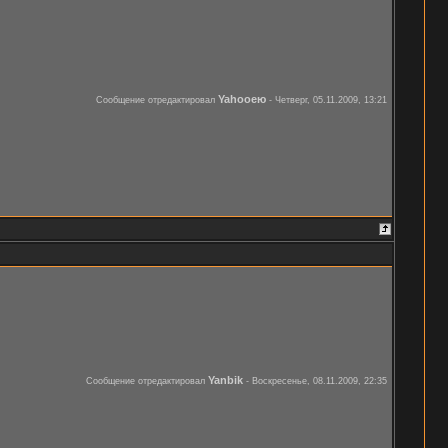
Yahooею
Сообщение отредактировал
-
Четверг, 05.11.2009, 13:21
Yanbik
Сообщение отредактировал
-
Воскресенье, 08.11.2009, 22:35