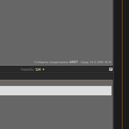
ARET
Сообщение отредактировал
-
Среда, 04.11.2009, 09:30
+
Награды:
124