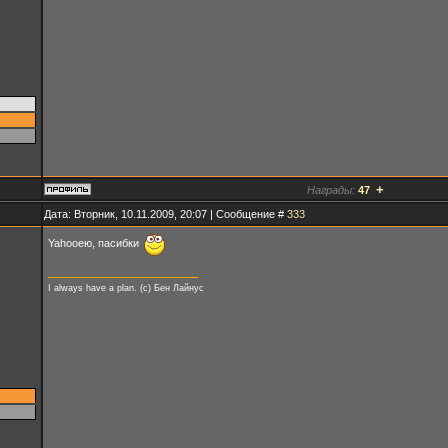
+
Награды:
47
Дата: Вторник, 10.11.2009, 20:07 | Сообщение #
333
Yahooею, пасибки
I always have a plan. (с) Бен Лайнус