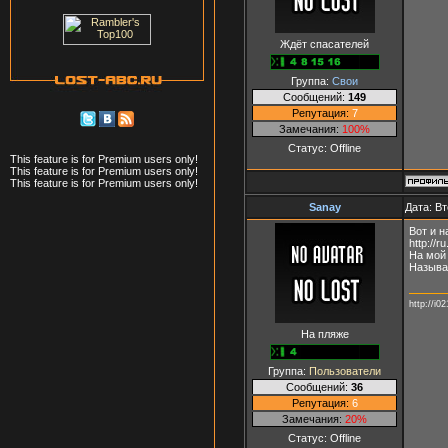
Ждёт спасателей
Группа:
Свои
Сообщений:
149
Репутация:
7
Замечания:
100%
Статус:
Offline
This feature is for Premium users only!
This feature is for Premium users only!
This feature is for Premium users only!
Sanay
Дата: Вт
Вот и н
http:/
На мой 
Называе
http://i0
На пляже
Группа:
Пользователи
Сообщений:
36
Репутация:
6
Замечания:
20%
Статус:
Offline