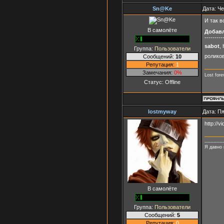
Sn@Ke
Дата: Че
И так в
В самолёте
Добав
---------
sabot
,
Группа:
Пользователи
роликов
Сообщений:
10
Репутация:
1
Замечания:
0%
Lost fore
Статус:
Offline
lostmyway
Дата: Пя
http://v
-------------
Я давно 
В самолёте
Группа:
Пользователи
Сообщений:
5
Репутация:
0