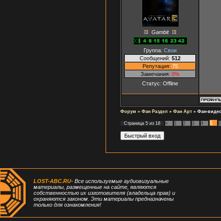
Gambit
Группа:
Свои
Сообщений:
512
Репутация:
75
Замечания:
0%
Статус:
Offline
Форум
»
Фан Раздел
»
Фан Арт
»
Фан-виде
5
Страница
5
из
18
«
1
2
3
4
6
LOST-ABC.RU
- Все используемые аудиовизуальные
материалы, размещенные на сайте, являются
собственностью их изготовителя (владельца прав) и
охраняются законом. Эти материалы предназначены
только для ознакомления!