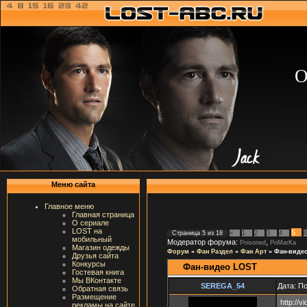
О
Меню сайта
Главное меню
Главная страница
О сериале
LOST на
5
Страница
5
из
18
«
1
2
3
4
6
мобильный
Модератор форума:
,
Poisoned
PoMarKa
Магазин одежды
Форум
»
Фан Раздел
»
Фан Арт
»
Фан-виде
Друзья сайта
Конкурсы
Фан-видео LOST
Гостевая книга
Мы ВКонтакте
SEREGA_54
Дата: П
Обратная связь
Размещение
http://
рекламы на сайте