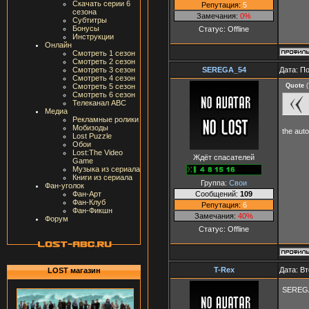
Скачать серии 6
Репутация:
5
сезона
Замечания:
0%
Субтитры
Бонусы
Статус:
Offline
Инструкции
Онлайн
Смотреть 1 сезон
Смотреть 2 сезон
SEREGA_54
Дата: П
Смотреть 3 сезон
Смотреть 4 сезон
Quote
(
Смотреть 5 сезон
Смотреть 6 сезон
Телеканал ABC
Медиа
Рекламные ролики
Мобизоды
the aut
Lost Puzzle
Обои
Lost:The Video
Ждёт спасателей
Game
Музыка из сериала
Книги из сериала
Группа:
Свои
Фан-уголок
Сообщений:
109
Фан-Арт
Фан-Клуб
Репутация:
6
Фан-Фикшн
Замечания:
40%
Форум
Статус:
Offline
T-Rex
Дата: Вт
LOST магазин
SEREGA