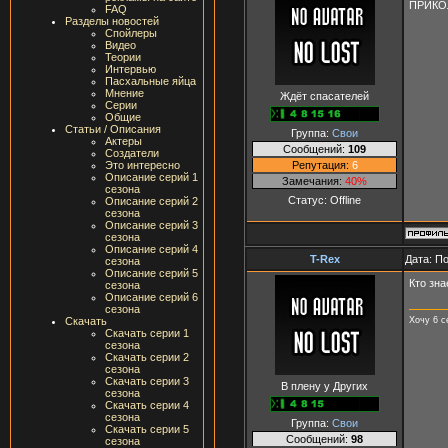
ПРИКО
FAQ
Разделы новостей
Спойлеры
Видео
Теории
Интервью
Пасхальные яйца
Мнение
Ждёт спасателей
Серии
Общие
Статьи / Описания
Группа:
Свои
Актеры
Сообщений:
109
Создатели
Репутация:
6
Это интересно
Описание серий 1
Замечания:
40%
сезона
Статус:
Offline
Описание серий 2
сезона
Описание серий 3
сезона
Описание серий 4
T-Rex
Дата: П
сезона
Описание серий 5
Кто зна
сезона
Описание серий 6
сезона
Хочу 6 се
Скачать
Скачать серии 1
сезона
Скачать серии 2
сезона
Скачать серии 3
В плену у Других
сезона
Скачать серии 4
сезона
Группа:
Свои
Скачать серии 5
Сообщений:
98
сезона