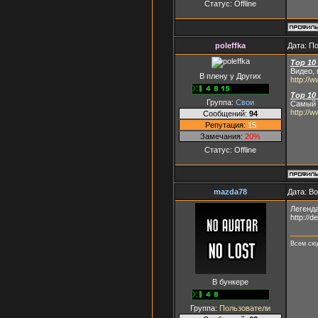
Статус:
Offline
poleffka
Дата: П
Top 10
Видео, 
В плену у Других
http://
Top 10
Группа:
Свои
Самый 
http://
Сообщений:
94
Репутация:
15
Замечания:
20%
Статус:
Offline
mazda78
Дата: Во
Легенд
http://d
Всем сюд
В бункере
Группа:
Пользователи