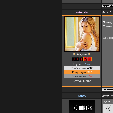
asfodela
Дата: Вт
Sanay
,
Только
Хочу сид
May-be
Группа:
Свои
Сообщений:
4385
Репутация:
317
Замечания:
0%
Статус:
Offline
Sanay
Дата: Вт
Quote
(