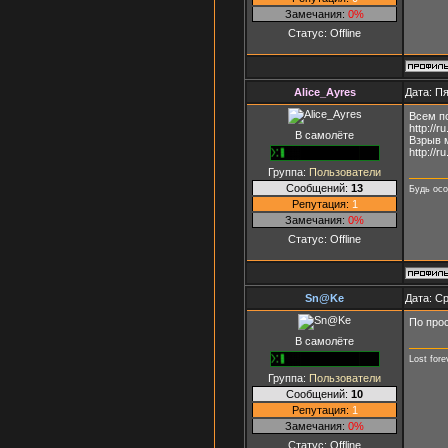
Замечания:
0%
Статус:
Offline
Alice_Ayres
Дата: Пя
Всем п
http://
В самолёте
Взрыв 
http://
Группа:
Пользователи
Сообщений:
13
Будь осо
Репутация:
1
Замечания:
0%
Статус:
Offline
Sn@Ke
Дата: Ср
По прос
В самолёте
Lost fore
Группа:
Пользователи
Сообщений:
10
Репутация:
1
Замечания:
0%
Статус:
Offline