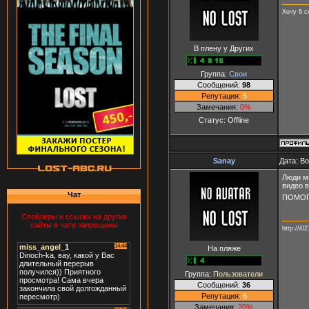
Хочу 6 се
В плену у Других
Группа:
Свои
Сообщений:
98
Репутация:
5
Замечания:
0%
Статус:
Offline
Sanay
Дата: В
Люди мн
видео 
Чат
ПОМОГИТЕ
Спойлеры и ссылки на другие
сайты в чате запрещены
http://i0
На пляже
Группа:
Пользователи
Сообщений:
36
Репутация:
6
Замечания:
20%