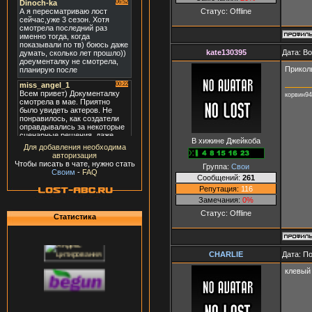
Статус:
Offline
kate130395
Дата: В
Прикол
корвин94
В хижине Джейкоба
Для добавления необходима
авторизация
Чтобы писать в чате, нужно стать
Группа:
Свои
Своим
-
FAQ
Сообщений:
261
Репутация:
116
Замечания:
0%
Статус:
Offline
Статистика
СНАRLIЕ
Дата: П
клевый