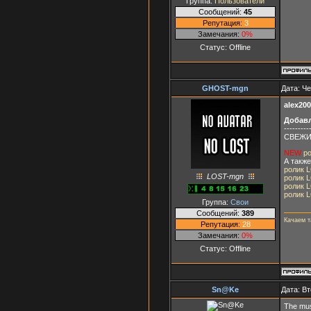
Группа:
Пользователи
Сообщений:
45
Репутация:
3
Замечания:
0%
Статус:
Offline
GHOST-mgn
Дата: Че
alex20
Добав
---------
СВЕЖИЙ
NEW
р
А также
ролик 
LOST-mgn
ролик 
ролик 
ролик 
Группа:
Свои
Сообщений:
389
Качаем 
Репутация:
28
Замечания:
0%
Статус:
Offline
Sn@Ke
Дата: Вт
The mus