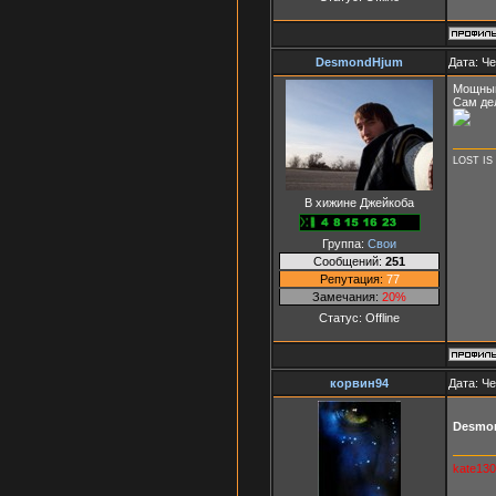
DesmondHjum
Дата: Че
Мощный
Сам де
LOST IS
В хижине Джейкоба
Группа:
Свои
Сообщений:
251
Репутация:
77
Замечания:
20%
Статус:
Offline
корвин94
Дата: Че
Desmo
kate13