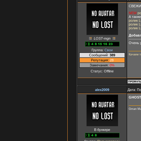
СВЕЖИЙ
NEW
р
А также
ролик 
ролик 
ролик 
Добав
LOST-mgn
---------
Очень у
Группа:
Свои
Качаем 
Сообщений:
389
Репутация:
28
Замечания:
0%
Статус:
Offline
alex2009
Дата: П
GHOST
Gman Mac
В бункере