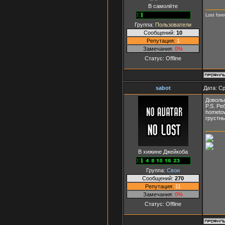
В самолёте
Lost fore
Группа:
Пользователи
Сообщений:
10
Репутация:
1
Замечания:
0%
Статус:
Offline
sabot
Дата: Ср
Доволь
P.S. Ре
hometow
грустн
В хижине Джейкоба
Группа:
Свои
Сообщений:
270
Репутация:
11
Замечания:
0%
Статус:
Offline