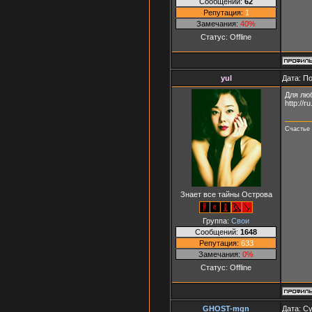
Сообщений:
62
Репутация:
1
Замечания:
40%
Статус:
Offline
yul
Дата: П
Для люб
http:/
Счастье 
Знает все тайны Острова
Группа:
Свои
Сообщений:
1648
Репутация:
633
Замечания:
0%
Статус:
Offline
GHOST-mgn
Дата: Су