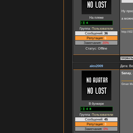
Ну про
На пляже
а можно
Группа:
Пользователи
http://i0
Сообщений:
36
Репутация:
6
Замечания:
20%
Статус:
Offline
alex2009
Дата: В
Sanay
,
Gman Mac
В бункере
Группа:
Пользователи
Сообщений:
45
Репутация:
3
Замечания:
0%