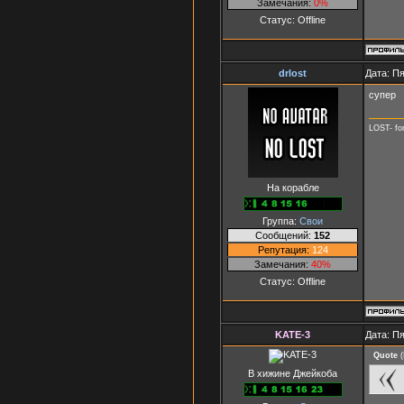
Замечания:
0%
Статус:
Offline
drlost
Дата: Пя
супер
LOST- fo
На корабле
Группа:
Свои
Сообщений:
152
Репутация:
124
Замечания:
40%
Статус:
Offline
KATE-3
Дата: Пя
Quote
(
В хижине Джейкоба