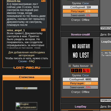
Группа:
Свои
Сообщений:
118
Репутация:
878
Замечания:
0%
Статус:
Offline
Iloveice-creaM
Дата: Вт
LeapD
Для добавления необходима
«.. мы б
авторизация
Ты часть
Чтобы писать в чате, нужно стать
Своим
-
FAQ
Twins forever
Группа:
Свои
Статистика
Сообщений:
6691
Репутация:
2818
Замечания:
20%
Статус:
Offline
LeapDay
Дата: Вт