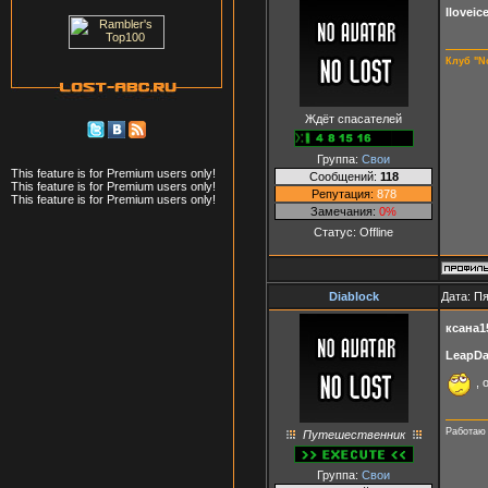
Iloveic
Клуб "N
Ждёт спасателей
Группа:
Свои
This feature is for Premium users only!
Сообщений:
118
This feature is for Premium users only!
Репутация:
878
This feature is for Premium users only!
Замечания:
0%
Статус:
Offline
Diablock
Дата: Пя
ксана1
LeapD
, 
Работаю 
Путешественник
Группа:
Свои