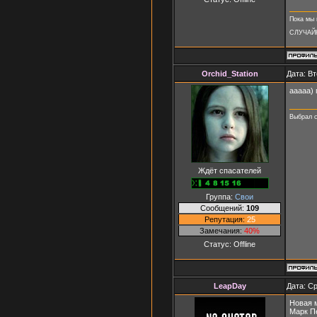
Пока мы 
СЛУЧАЙ
Orchid_Station
Дата: Вт
ааааа) 
Выбрал с
Ждёт спасателей
Группа:
Свои
Сообщений:
109
Репутация:
25
Замечания:
40%
Статус:
Offline
LeapDay
Дата: Ср
Новая 
Марк П