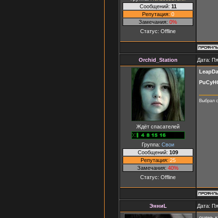
Сообщений:
11
Репутация:
0
Замечания:
0%
Статус:
Offline
Orchid_Station
Дата: Пя
LeapD
PuCyH
Выбрал с
Ждёт спасателей
Группа:
Свои
Сообщений:
109
Репутация:
25
Замечания:
40%
Статус:
Offline
ЭнниL
Дата: Пя
очень к