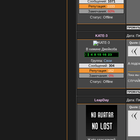
Сообщений:
1071
Репутация:
1033
Замечания:
60%
Статус:
Offline
KATE-3
Дата: Пя
Quote
(
В хижине Джейкоба
Группа:
Свои
А подск
Сообщений:
304
Репутация:
162
Пока мы 
Замечания:
0%
СЛУЧАЙ
Статус:
Offline
LeapDay
Дата: Пя
Quote
(
Ждёт спасателей