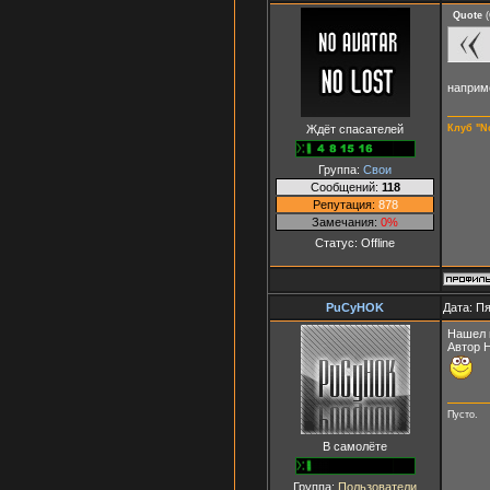
Quote
(
наприме
Ждёт спасателей
Клуб "N
Группа:
Свои
Сообщений:
118
Репутация:
878
Замечания:
0%
Статус:
Offline
PuCyHOK
Дата: Пя
Нашел 
Автор Н
Пусто.
В самолёте
Группа:
Пользователи