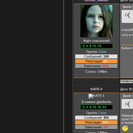
Quote
(
спасиб
эээ) а 
Ждёт спасателей
Выбрал с
Группа:
Свои
Сообщений:
109
Репутация:
25
Замечания:
40%
Статус:
Offline
KATE-3
Дата: Вт
Quote
(
В хижине Джейкоба
Группа:
Свои
Превью
Сообщений:
304
пункт-
Репутация:
162
в твоё
Замечания:
0%
Статус:
Offline