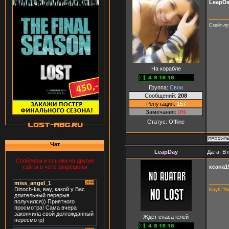
LeapD
Скейт-л
На корабле
Группа:
Свои
Сообщений:
208
Репутация:
157
Замечания:
0%
Статус:
Offline
Чат
LeapDay
Дата: Вт
Спойлеры и ссылки на другие
ксана1
сайты в чате запрещены
Клуб "N
Ждёт спасателей