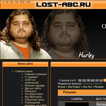
О
Меню сайта
Главное меню
Главная страница
О сериале
LOST на
8
Страница
8
из
9
«
1
2
…
6
7
мобильный
Модератор форума:
,
Poisoned
PoMarKa
Магазин одежды
Форум
»
Фан Раздел
»
Фан Арт
»
Рисунки
Друзья сайта
Конкурсы
Рисунки
Гостевая книга
Мы ВКонтакте
LeapDay
Дата: П
Обратная связь
Размещение
Рисова
рекламы на сайте