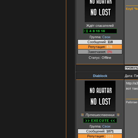
Клуб "N
Ждёт спасателей
Группа:
Свои
Сообщений:
118
Репутация:
878
Замечания:
0%
Статус:
Offline
Diablock
Дата: Пя
http://
вот та
Работаю 
Путешественник
Группа:
Свои
Сообщений:
1071
Репутация:
1033