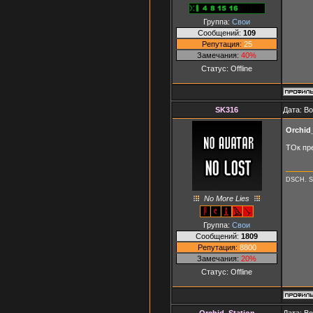
Группа:
Свои
Сообщений:
109
Репутация:
25
Замечания:
40%
Статус:
Offline
SK316
Дата: В
Orchid
ТОк пр
DSCH. S
No More Lies
Группа:
Свои
Сообщений:
1809
Репутация:
8800
Замечания:
20%
Статус:
Offline
Orchid_Station
Дата: В