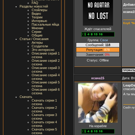
FAQ
Добав
Разделы новостей
---------
Спойлеры
ксана1
Видео
Теории
Интервью
Клуб "N
Пасхальные яйца
Мнение
Ждёт спасателей
Серии
Общие
Статьи / Описания
Группа:
Свои
Актеры
Сообщений:
118
Создатели
Репутация:
878
Это интересно
Описание серий 1
Замечания:
0%
сезона
Статус:
Offline
Описание серий 2
сезона
Описание серий 3
сезона
Описание серий 4
ксана15
Дата: Вт
сезона
Описание серий 5
LeapD
сезона
спасиб
Описание серий 6
сезона
А ты м
Скачать
Скачать серии 1
сезона
Скачать серии 2
Скейт-л
сезона
Скачать серии 3
сезона
Скачать серии 4
сезона
На корабле
Скачать серии 5
сезона