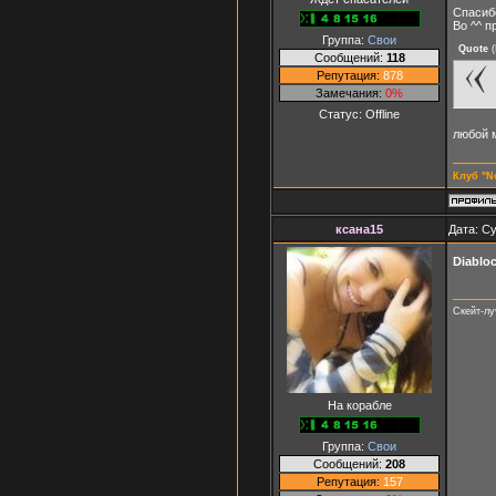
Спасибо
Во ^^ п
Группа:
Свои
Quote
(
Сообщений:
118
Репутация:
878
Замечания:
0%
Статус:
Offline
любой м
Клуб "N
ксана15
Дата: Су
Diablo
Скейт-л
На корабле
Группа:
Свои
Сообщений:
208
Репутация:
157