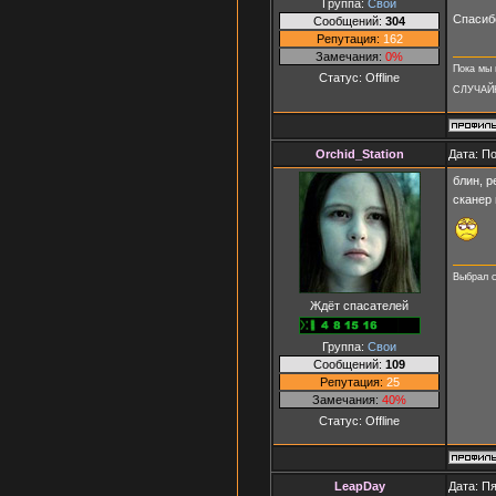
Группа:
Свои
Спасиб
Сообщений:
304
Репутация:
162
Замечания:
0%
Пока мы 
Статус:
Offline
СЛУЧАЙ
Orchid_Station
Дата: П
блин, р
сканер 
Выбрал с
Ждёт спасателей
Группа:
Свои
Сообщений:
109
Репутация:
25
Замечания:
40%
Статус:
Offline
LeapDay
Дата: Пя