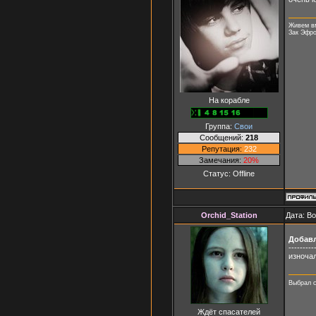
Живем вм
Зак Эфро
На корабле
Группа:
Свои
Сообщений:
218
Репутация:
232
Замечания:
20%
Статус:
Offline
Orchid_Station
Дата: В
Добав
---------
изноча
Выбрал с
Ждёт спасателей