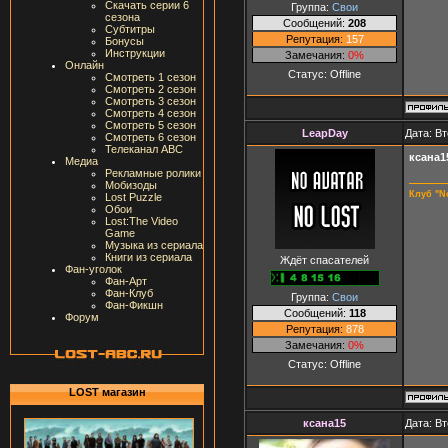
Скачать серии 6
Группа:
Свои
сезона
Сообщений:
208
Субтитры
Репутация:
157
Бонусы
Инструкции
Замечания:
0%
Онлайн
Статус:
Offline
Смотреть 1 сезон
Смотреть 2 сезон
Смотреть 3 сезон
Смотреть 4 сезон
Смотреть 5 сезон
LeapDay
Дата: Вт
Смотреть 6 сезон
Телеканал ABC
ксана1
Медиа
Рекламные ролики
Мобизоды
Клуб "N
Lost Puzzle
Обои
Lost:The Video
Game
Музыка из сериала
Книги из сериала
Ждёт спасателей
Фан-уголок
Фан-Арт
Фан-Клуб
Группа:
Свои
Фан-Фикшн
Сообщений:
118
Форум
Репутация:
878
Замечания:
0%
Статус:
Offline
LOST магазин
ксана15
Дата: Вт