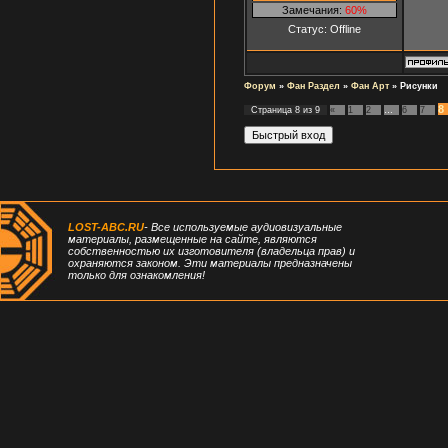
Замечания:
60%
Статус:
Offline
Форум
»
Фан Раздел
»
Фан Арт
»
Рисунки
8
Страница
8
из
9
«
1
2
…
6
7
LOST-ABC.RU
- Все используемые аудиовизуальные
материалы, размещенные на сайте, являются
собственностью их изготовителя (владельца прав) и
охраняются законом. Эти материалы предназначены
только для ознакомления!