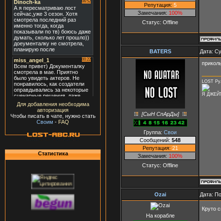
Репутация:
5
Замечания:
100%
Статус:
Offline
BATERS
Дата: Су
прикол
LOST Рул
Я ДЖЕЙТ
Для добавления необходима
авторизация
[СыН СпАрДы]
Чтобы писать в чате, нужно стать
Своим
-
FAQ
Группа:
Свои
Сообщений:
548
Репутация:
21
Статистика
Замечания:
100%
Статус:
Offline
Ozai
Дата: П
Круто 
На корабле