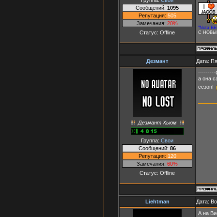
Сообщений:
1095
Репутация:
505
Замечания:
20%
"Nota BE
Статус:
Offline
С НОВЫ
Дезмант
Дата: Пя
-------
а она с
сезон!
Дезмант Хьюм
Группа:
Свои
Сообщений:
86
Репутация:
120
Замечания:
60%
Статус:
Offline
Liehtman
Дата: В
А на Ви