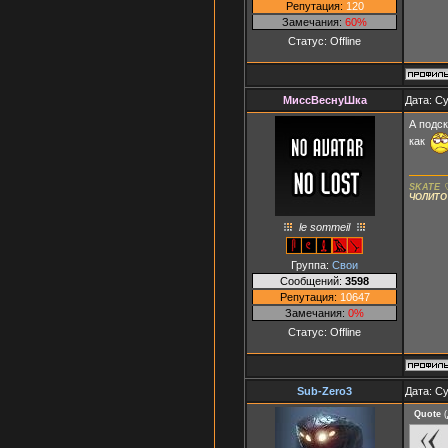
Репутация:
120
Замечания:
60%
Статус:
Offline
МиссВеснуШка
Дата: Су
А подск
как
SKATE 
ЧОЛИТО
le sommeil
Группа:
Свои
Сообщений:
3598
Репутация:
10647
Замечания:
0%
Статус:
Offline
Sub-Zero3
Дата: Су
Quote
(