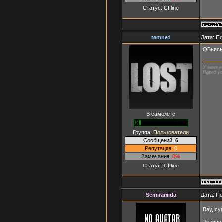
Статус:
Offline
temned
Дата: П
ОБьясни
У меня н
Перед ус
В самолёте
Группа:
Пользователи
Сообщений:
6
Репутация:
0
Замечания:
0%
Статус:
Offline
Semiramida
Дата: П
Вау, с
До фина