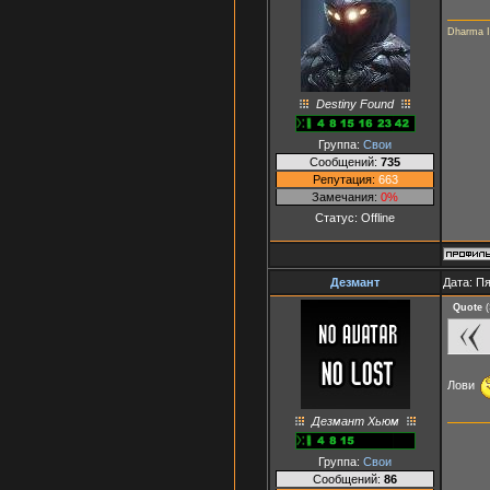
Dharma In
Destiny Found
Группа:
Свои
Сообщений:
735
Репутация:
663
Замечания:
0%
Статус:
Offline
Дезмант
Дата: Пя
Quote
(
Лови
Дезмант Хьюм
Группа:
Свои
Сообщений:
86