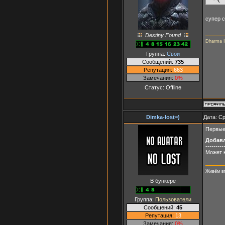
супер 
Destiny Found
Dharma In
Группа:
Свои
Сообщений:
735
Репутация:
663
Замечания:
0%
Статус:
Offline
Dimka-lost=)
Дата: Ср
Первые 
Добав
---------
Может 
Живём вм
В бункере
Группа:
Пользователи
Сообщений:
45
Репутация:
13
Замечания:
0%