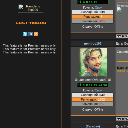
То что н
Группа:
Свои
Сообщений:
238
Репутация:
7
Замечания:
20%
Статус:
Offline
nemirov108
Дата: В
This feature is for Premium users only!
This feature is for Premium users only!
Спасибо
This feature is for Premium users only!
Пора де
Dianka_L
Монстр Объятий
Группа:
Свои
Сообщений:
539
Репутация:
1652
Замечания:
0%
Статус:
Offline
(Faraday)
Дата: Пя