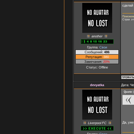
сделай 
Поможем 
Страх эт
another
Группа:
Свои
Сообщений:
486
Репутация:
380
Замечания:
20%
Статус:
Offline
devyatka
Дата: Че
Quote
(
Да, уже
Liverpool FC
Группа:
Свои