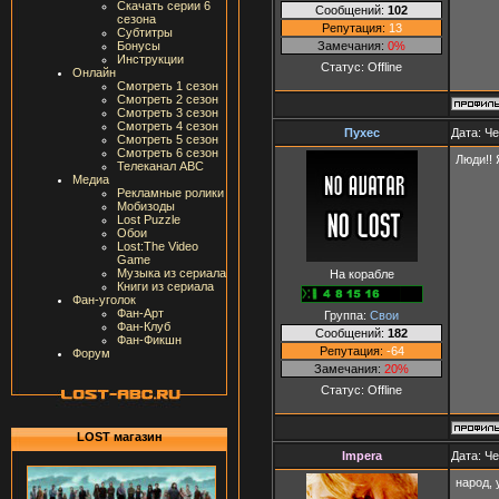
Скачать серии 6
Сообщений:
102
сезона
Репутация:
13
Субтитры
Замечания:
0%
Бонусы
Инструкции
Статус:
Offline
Онлайн
Смотреть 1 сезон
Смотреть 2 сезон
Смотреть 3 сезон
Смотреть 4 сезон
Пухес
Дата: Че
Смотреть 5 сезон
Смотреть 6 сезон
Люди!! 
Телеканал ABC
Медиа
Рекламные ролики
Мобизоды
Lost Puzzle
Обои
Lost:The Video
Game
Музыка из сериала
На корабле
Книги из сериала
Фан-уголок
Фан-Арт
Группа:
Свои
Фан-Клуб
Сообщений:
182
Фан-Фикшн
Репутация:
-64
Форум
Замечания:
20%
Статус:
Offline
LOST магазин
Impera
Дата: Че
народ, 