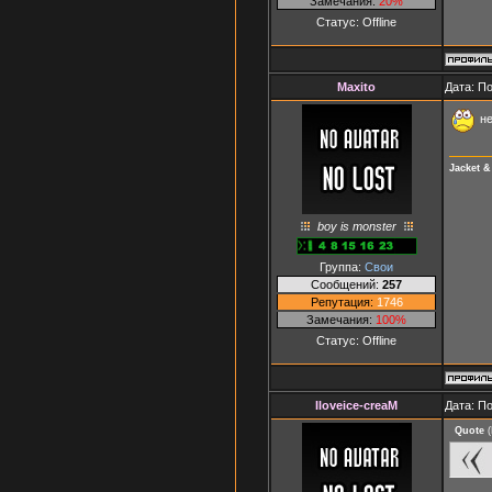
Замечания:
20%
Статус:
Offline
Maxito
Дата: П
не
Jacket 
boy is monster
Группа:
Свои
Сообщений:
257
Репутация:
1746
Замечания:
100%
Статус:
Offline
Iloveice-creaM
Дата: П
Quote
(