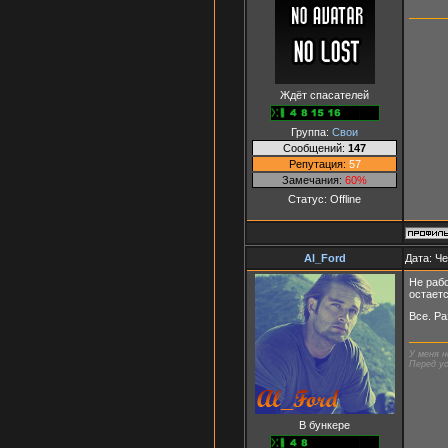
Ждёт спасателей
Группа:
Свои
Сообщений:
147
Репутация:
57
Замечания:
60%
Статус:
Offline
Al_Ford
Дата: Че
Не рабо
остает
Все. Ра
У меня н
Перед ус
В бункере