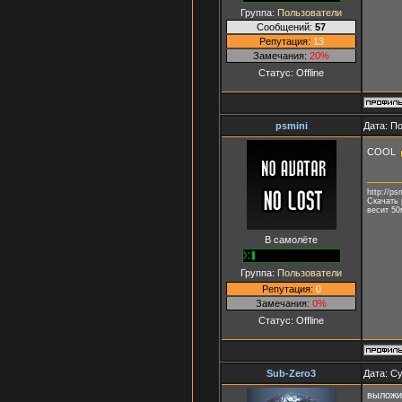
Группа:
Пользователи
Сообщений:
57
Репутация:
13
Замечания:
20%
Статус:
Offline
psmini
Дата: П
COOL
http://ps
Скачать 
весит 50
В самолёте
Группа:
Пользователи
Репутация:
0
Замечания:
0%
Статус:
Offline
Sub-Zero3
Дата: Су
выложит