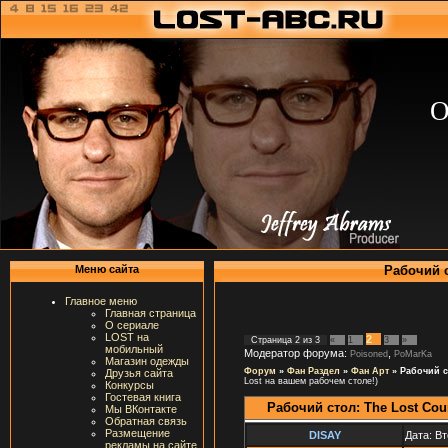
О
Рабочий с
Меню сайта
Главное меню
Главная страница
О сериале
LOST на
2
Страница
2
из
3
«
1
3
»
мобильный
Модератор форума:
,
Poisoned
PoMarKa
Магазин одежды
Форум
»
Фан Раздел
»
Фан Арт
»
Рабочий с
Друзья сайта
Lost на вашем рабочем столе!)
Конкурсы
Гостевая книга
Рабочий стол: The Lost Co
Мы ВКонтакте
Обратная связь
Размещение
DISAY
Дата: Вт
рекламы на сайте