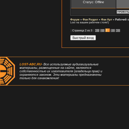
Статус:
Offline
Форум
»
Фан Раздел
»
Фан Арт
»
Рабочий с
Lost на вашем рабочем столе!)
2
Страница
2
из
3
«
1
3
»
LOST-ABC.RU
- Все используемые аудиовизуальные
материалы, размещенные на сайте, являются
собственностью их изготовителя (владельца прав) и
охраняются законом. Эти материалы предназначены
только для ознакомления!