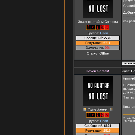
Спасиб
Добав
---------
как раз
Знает все тайны Острова
Группа:
Свои
Сообщений:
2776
Репутация:
6711
Замечания:
0%
Статус:
Offline
Iloveice-creaM
Дата: П
temne
Сначал
вкладку
Для тех
Там вм
Кстати
Twins forever
«.. мы б
Группа:
Свои
Ты часть
Сообщений:
6691
Репутация:
2818