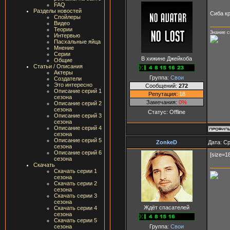
FAQ
Разделы новостей
Сиба кр
Спойлеры
Видео
Теории
Знание с
Интервью
Пасхальные яйца
Мнение
Серии
В хижине Джейкоба
Общие
Статьи / Описания
Актеры
Группа:
Свои
Создатели
Это интересно
Сообщений:
272
Описание серий 1
Репутация:
18
сезона
Замечания:
0%
Описание серий 2
сезона
Статус:
Offline
Описание серий 3
сезона
Описание серий 4
сезона
Описание серий 5
ZonkeD
Дата: Ср
сезона
Описание серий 6
[size=1
сезона
Скачать
Скачать серии 1
сезона
Скачать серии 2
сезона
Скачать серии 3
сезона
Ждёт спасателей
Скачать серии 4
сезона
Скачать серии 5
Группа:
Свои
сезона