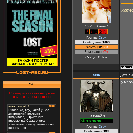
Истер
System Failure!
Группа:
Свои
Сообщений:
1660
Репутация:
568
Замечания:
0%
Статус:
Offline
turin
Дата: Че
у мя эт
Чат
Спойлеры и ссылки на другие
сайты в чате запрещены
На корабле
Группа:
Свои
Сообщений:
193