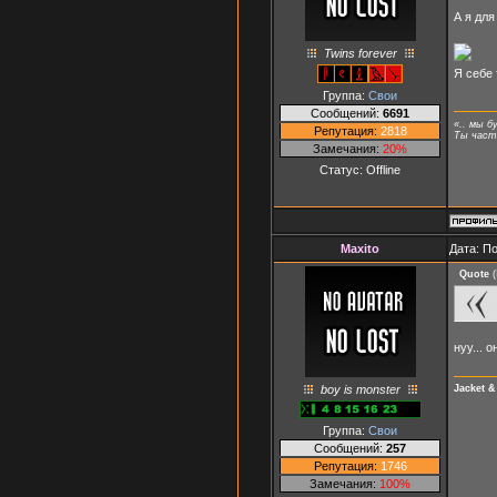
А я для
Twins forever
Я себе
Группа:
Свои
Сообщений:
6691
«.. мы б
Репутация:
2818
Ты часть
Замечания:
20%
Статус:
Offline
Maxito
Дата: П
Quote
(
нуу... 
boy is monster
Jacket 
Группа:
Свои
Сообщений:
257
Репутация:
1746
Замечания:
100%