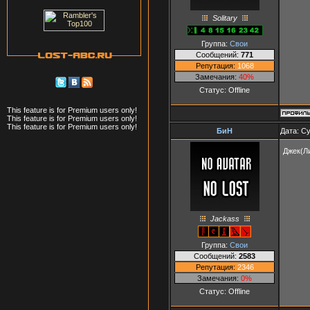
Solitary
Группа:
Свои
Сообщений:
771
Репутация:
1068
Замечания:
40%
Статус:
Offline
This feature is for Premium users only!
This feature is for Premium users only!
This feature is for Premium users only!
БиН
Дата: Су
Джек(Л
Jackass
Группа:
Свои
Сообщений:
2583
Репутация:
2346
Замечания:
0%
Статус:
Offline