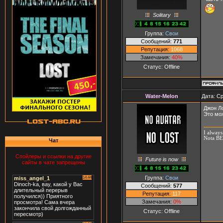
Solitary
Группа:
Свои
Сообщений:
771
Репутация:
1068
Замечания:
40%
Статус:
Offline
Water-Melon
Дата: Ср
Джон Л
Это мож
I always
Nota BEN
Чат
Спойлеры и ссылки на другие
Future is now
сайты в чате запрещены
Группа:
Свои
Сообщений:
577
Репутация:
117
Замечания:
0%
Статус:
Offline