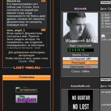
M@rin4ik
Дата: Ср
1) Бун
2) Кейт
3) Кейт
4) Хёрл
5) Смо
LoVe LoSt
Ждёт спасателей
Для добавления необходима
Группа:
Свои
авторизация
Чтобы писать в чате, нужно стать
Сообщений:
147
Своим
-
FAQ
Репутация:
27
Замечания:
20%
Статус:
Offline
Статистика
Kamellia8Lock
Дата: Пя
по-моем
соотве