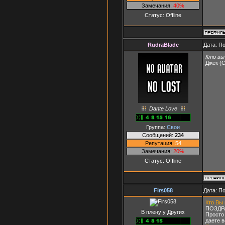
Замечания:
40%
Статус:
Offline
RudraBlade
Дата: П
Кто вы
Джек (С
Dante Love
Группа:
Свои
Сообщений:
234
Репутация:
54
Замечания:
20%
Статус:
Offline
Firs058
Дата: П
Кто Вы
ПОЗДР
В плену у Других
Просто
даете в