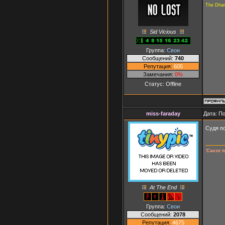
The Dharm
Sid Vicious
Группа:
Свои
Сообщений:
740
Репутация:
605
Замечания:
0%
Статус:
Offline
miss-faraday
Дата: П
Судя по
'Cause t
At The End
Группа:
Свои
Сообщений:
2078
Репутация:
4675