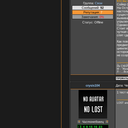
Кто вы
Группа:
Свои
Сойер 
Сообщений:
92
На Остр
настоль
Репутация:
7
существ
Замечания:
0%
выживан
угрызен
Статус:
Offline
Однако,
Стоит в
чуткая 
спят гд
Как пов
предмет
цивили
осторож
не ссор
Йа СКЕ
М - "Жиз
Л - ...Вс
crysis104
Дата: Че
1 тест 
LOST and
Чистонебовец