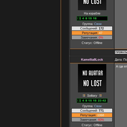
На корабле
Группа:
Свои
Сообщений:
172
Репутация:
47
Замечания:
0%
Статус:
Offline
Kamellia8Lock
Дата: П
А где в
Solitary
Группа:
Свои
Сообщений:
771
Репутация:
1068
Замечания:
40%
Статус:
Offline