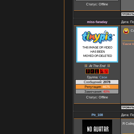
Статус:
Offline
miss-faraday
Дата: П
Со
'Cause t
At The End
Группа:
Свои
Сообщений:
2078
Репутация:
4675
Замечания:
40%
Статус:
Offline
Pit_108
Дата: П
Я Сой