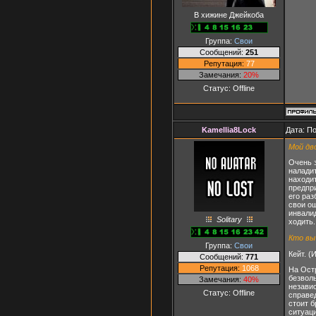
В хижине Джейкоба
Группа:
Свои
Сообщений:
251
Репутация:
77
Замечания:
20%
Статус:
Offline
Kamellia8Lock
Дата: П
Мой дво
Очень 
налади
находит
предпр
его раз
свои о
инвали
Solitary
ходить.
Кто вы
Группа:
Свои
Кейт. (
Сообщений:
771
Репутация:
1068
На Остр
безволь
Замечания:
40%
незави
Статус:
Offline
справе
стоит б
ситуаци