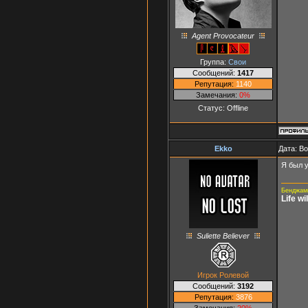
Agent Provocateur
Группа:
Свои
Сообщений:
1417
Репутация:
1140
Замечания:
0%
Статус:
Offline
Ekko
Дата: В
Я был 
Бенджами
Life w
Suliette Believer
Игрок Ролевой
Сообщений:
3192
Репутация:
3876
Замечания:
20%