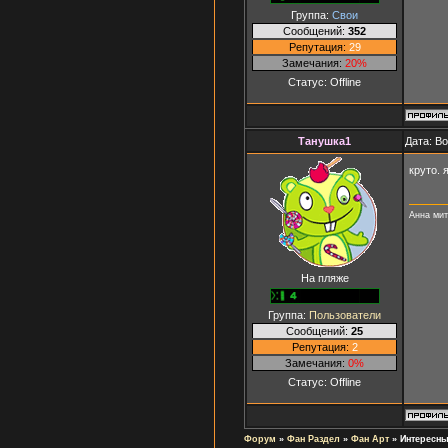
Группа:
Свои
Сообщений:
352
Репутация:
29
Замечания:
20%
Статус:
Offline
Танушка1
Дата: В
круто. 
Анна мит
На пляже
Группа:
Пользователи
Сообщений:
25
Репутация:
2
Замечания:
0%
Статус:
Offline
Форум
»
Фан Раздел
»
Фан Арт
»
Интересны