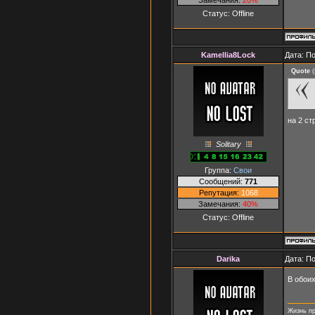
Статус:
Offline
Kamellia8Lock
Дата: П
Quote
(
на 2 ст
Solitary
Группа:
Свои
Сообщений:
771
Репутация:
1068
Замечания:
40%
Статус:
Offline
Darika
Дата: П
В обоих
Жизнь пр