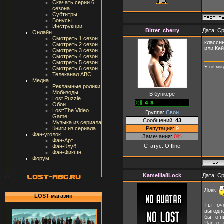
Скачать серии 6
сезона
Субтитры
Бонусы
Инструкции
Bitter_cherry
Дата: Ср
Онлайн
Смотреть 1 сезон
классны
Смотреть 2 сезон
или Кей
Смотреть 3 сезон
Смотреть 4 сезон
Смотреть 5 сезон
Я не мог
Смотреть 6 сезон
Телеканал ABC
Медиа
Рекламные ролики
Мобизоды
В бункере
Lost Puzzle
Обои
Lost:The Video
Группа:
Свои
Game
Сообщений:
43
Музыка из сериала
Репутация:
9
Книги из сериала
Фан-уголок
Замечания:
0%
Фан-Арт
Статус:
Offline
Фан-Клуб
Фан-Фикшн
Форум
Kamellia8Lock
Дата: Ср
Локк
LOST магазин
Ты - о
выгодн
бы то н
Часто 