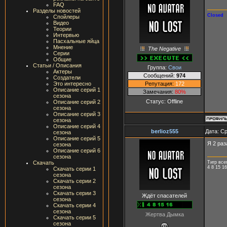
FAQ
Разделы новостей
Closed
Спойлеры
Видео
Теории
Интервью
Пасхальные яйца
Мнение
The Negative
Серии
Общие
Статьи / Описания
Группа:
Свои
Актеры
Сообщений:
974
Создатели
Репутация:
172
Это интересно
Описание серий 1
Замечания:
80%
сезона
Статус:
Offline
Описание серий 2
сезона
Описание серий 3
сезона
Описание серий 4
berlioz555
Дата: Ср
сезона
Описание серий 5
Я 2 раз
сезона
Описание серий 6
сезона
Тигр все
Скачать
4 8 15 16
Скачать серии 1
сезона
Скачать серии 2
сезона
Скачать серии 3
Ждёт спасателей
сезона
Скачать серии 4
сезона
Жертва Дымка
Скачать серии 5
сезона