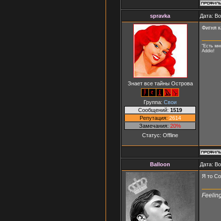
spravka
Дата: В
Фигня к
"Есть мн
Addio!
Знает все тайны Острова
Группа:
Свои
Сообщений:
1519
Репутация:
2614
Замечания:
20%
Статус:
Offline
Balloon
Дата: В
Я то Со
Feeling