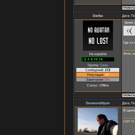
Darika
Дата: П
Quote
(
Где-то 
На корабле
Жизнь пр
Группа:
Свои
Сообщений:
172
Репутация:
47
Замечания:
0%
Статус:
Offline
DesmondHjum
Дата: П
В одном
LOST IS