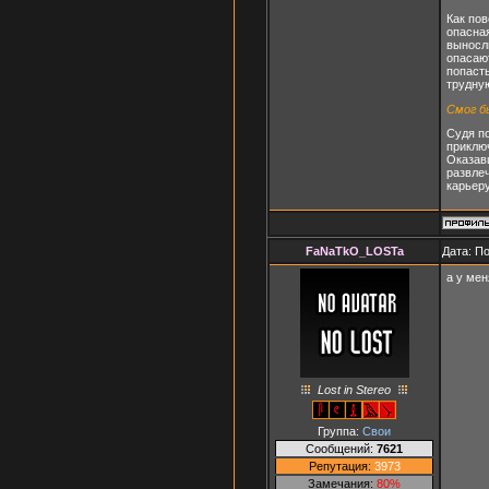
Как пов
опасная
выносл
опасают
попасть
трудну
Смог б
Судя по
приключ
Оказавш
развле
карьеру
FaNaTkO_LOSTa
Дата: П
а у ме
Lost in Stereo
Группа:
Свои
Сообщений:
7621
Репутация:
3973
Замечания:
80%