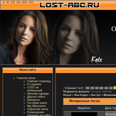
О
Меню сайта
Главное меню
Главная страница
О сериале
LOST на
7
Страница
7
из
9
«
1
2
…
5
6
мобильный
Модератор форума:
,
Poisoned
PoMarKa
Магазин одежды
Форум
»
Фан Раздел
»
Фан Арт
»
Интересны
Друзья сайта
Конкурсы
Интересные тесты
Гостевая книга
Мы ВКонтакте
Negat1ve
Дата: Ср
Обратная связь
Размещение
Я то Со
рекламы на сайте