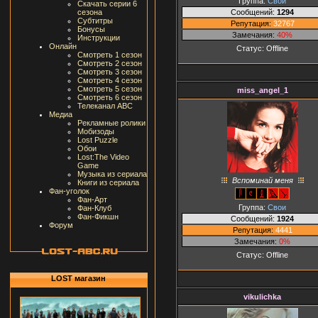
Группа:
Свои
Скачать серии 6
Сообщений:
1294
сезона
Субтитры
Репутация:
32767
Бонусы
Замечания:
40%
Инструкции
Онлайн
Статус:
Offline
Смотреть 1 сезон
Смотреть 2 сезон
Смотреть 3 сезон
Смотреть 4 сезон
Смотреть 5 сезон
miss_angel_1
Смотреть 6 сезон
Телеканал ABC
Медиа
Рекламные ролики
Мобизоды
Lost Puzzle
Обои
Lost:The Video
Game
Музыка из сериала
Вспоминай меня
Книги из сериала
Фан-уголок
Фан-Арт
Группа:
Свои
Фан-Клуб
Фан-Фикшн
Сообщений:
1924
Форум
Репутация:
4441
Замечания:
0%
Статус:
Offline
LOST магазин
vikulichka