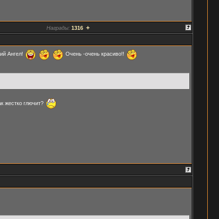
+
Награды:
1316
кий Ангел!
Очень -очень красиво!!
ак жестко глючит?