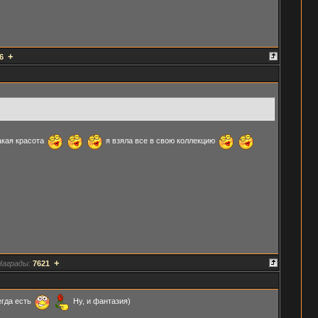
+
6
кая красота
я взяла все в свою коллекцию
+
Награды:
7621
егда есть
Ну, и фантазия)