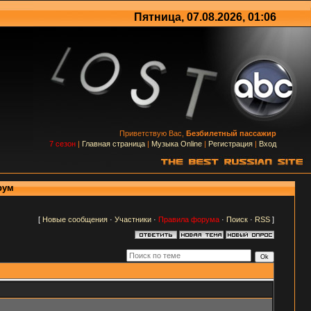
Пятница, 07.08.2026, 01:06
Приветствую Вас,
Безбилетный пассажир
7 сезон
|
Главная страница
|
Музыка Online
|
Регистрация
|
Вход
рум
[
Новые сообщения
·
Участники
·
Правила форума
·
Поиск
·
RSS
]