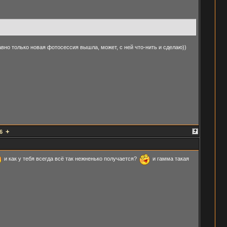
авно только новая фотосессия вышла, может, с ней что-нить и сделаю))
+
6
и как у тебя всегда всё так нежненько получается?
и гамма такая