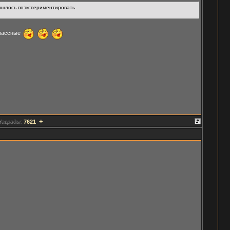
ришлось поэкспериментировать
классные
+
Награды:
7621