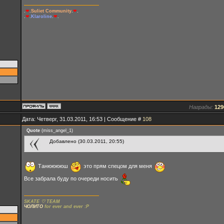
.
❤
.
Suliet Community
.
❤
.
.
❤
.
Klaroline
.
❤
.
Награды:
129
Дата: Четверг, 31.03.2011, 16:53 | Сообщение #
108
Quote
(
miss_angel_1
)
Добавлено (30.03.2011, 20:55)
Танююююш
это прям спецом для меня
Все забрала буду по очереди носить
SKATE ♡ TEAM
ЧОЛИТО
for ever and ever :P