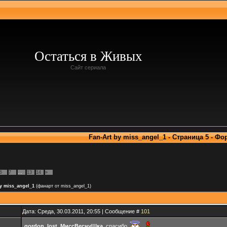
Остаться в Живых
Сайт сериала
Fan-Art by miss_angel_1 - Страница 5 - Фо
6
7
…
13
14
»
y miss_angel_1
(фанарт от miss_angel_1)
Дата: Среда, 30.03.2011, 20:55 | Сообщение #
101
gordon_lost
,
МиссВеснуШка
, спасибо