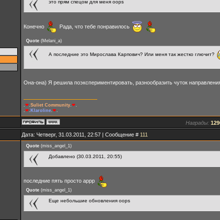
это прям спецом для меня oops
Конечно
Рада, что тебе понравилось
Quote
(
Melani_a
)
А последние это Мирослава Карпович? Или меня так жестко глючит?
Она-она) Я решила поэкспериментировать, разнообразить чуток направлени
.
❤
.
Suliet Community
.
❤
.
.
❤
.
Klaroline
.
❤
.
Награды:
129
Дата: Четверг, 31.03.2011, 22:57 | Сообщение #
111
Quote
(
miss_angel_1
)
Добавлено (30.03.2011, 20:55)
последние пять просто аррр
Quote
(
miss_angel_1
)
Еще небольшие обновления oops