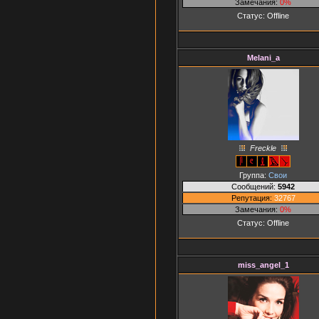
Замечания:
0%
Статус:
Offline
Melani_a
Freckle
Группа:
Свои
Сообщений:
5942
Репутация:
32767
Замечания:
0%
Статус:
Offline
miss_angel_1