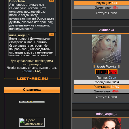
Репутация:
4441
Замечания:
0%
Статус:
Offline
vikulichka
Для добавления необходима
авторизация
North Palmira
Чтобы писать в чате, нужно стать
Своим
-
FAQ
Группа:
Свои
Сообщений:
1294
Репутация:
32767
Статистика
Замечания:
40%
Статус:
Offline
miss_angel_1