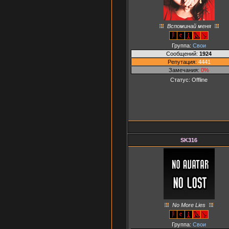
Вспоминай меня
Группа:
Свои
Сообщений:
1924
Репутация:
4441
Замечания:
0%
Статус:
Offline
SK316
No More Lies
Группа:
Свои