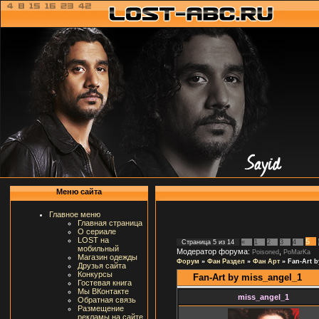
Меню сайта
Главное меню
Главная страница
О сериале
LOST на
5
Страница
5
из
14
«
1
2
3
4
мобильный
Модератор форума:
,
Poisoned
PoMarKa
Магазин одежды
Форум
»
Фан Раздел
»
Фан Арт
»
Fan-Art b
Друзья сайта
Конкурсы
Fan-Art by miss_angel_1
Гостевая книга
Мы ВКонтакте
miss_angel_1
Обратная связь
Размещение
рекламы на сайте