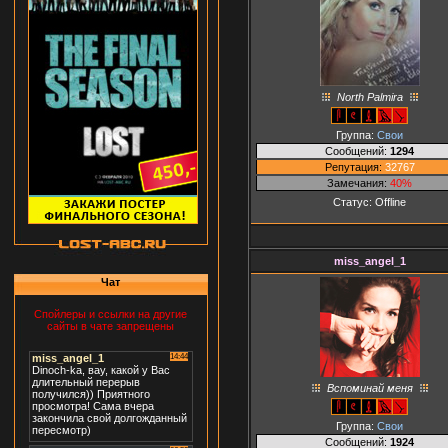
North Palmira
Группа:
Свои
Сообщений:
1294
Репутация:
32767
Замечания:
40%
Статус:
Offline
miss_angel_1
Чат
Спойлеры и ссылки на другие
сайты в чате запрещены
Вспоминай меня
Группа:
Свои
Сообщений:
1924