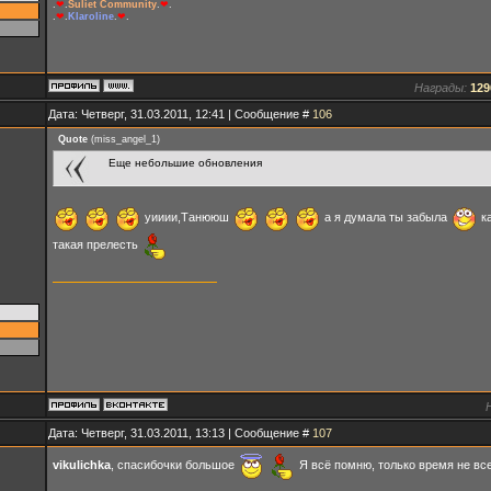
.
❤
.
Suliet Community
.
❤
.
.
❤
.
Klaroline
.
❤
.
Награды:
129
Дата: Четверг, 31.03.2011, 12:41 | Сообщение #
106
Quote
(
miss_angel_1
)
Еще небольшие обновления
уииии,Танююш
а я думала ты забыла
ка
такая прелесть
Дата: Четверг, 31.03.2011, 13:13 | Сообщение #
107
vikulichka
, спасибочки большое
Я всё помню, только время не вс