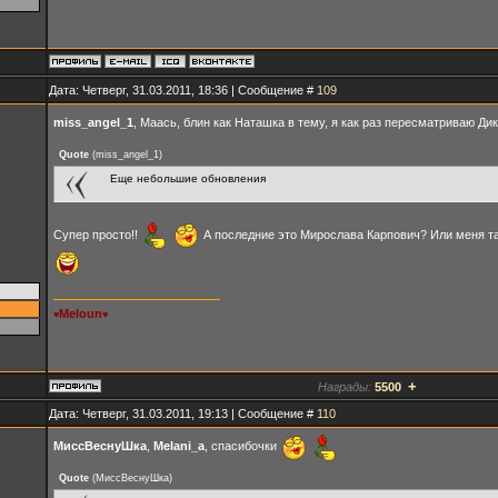
Дата: Четверг, 31.03.2011, 18:36 | Сообщение #
109
miss_angel_1
, Маась, блин как Наташка в тему, я как раз пересматриваю Ди
Quote
(
miss_angel_1
)
Еще небольшие обновления
Супер просто!!
А последние это Мирослава Карпович? Или меня т
Meloun
♥
♥
+
Награды:
5500
Дата: Четверг, 31.03.2011, 19:13 | Сообщение #
110
МиссВеснуШка
,
Melani_a
, спасибочки
Quote
(
МиссВеснуШка
)