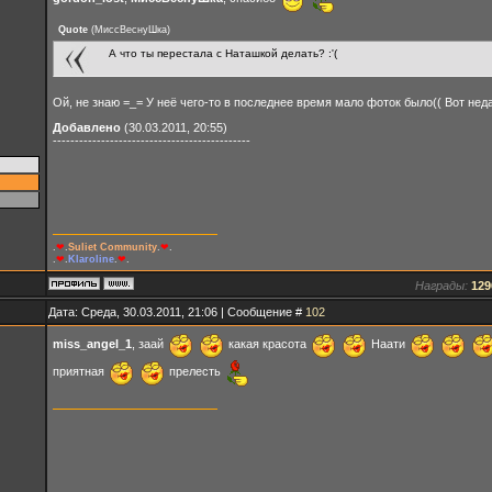
Quote
(
МиссВеснуШка
)
А что ты перестала с Наташкой делать? :'(
Ой, не знаю =_= У неё чего-то в последнее время мало фоток было(( Вот нед
Добавлено
(30.03.2011, 20:55)
---------------------------------------------
.
❤
.
Suliet Community
.
❤
.
.
❤
.
Klaroline
.
❤
.
Награды:
129
Дата: Среда, 30.03.2011, 21:06 | Сообщение #
102
miss_angel_1
, заай
какая красота
Наати
приятная
прелесть