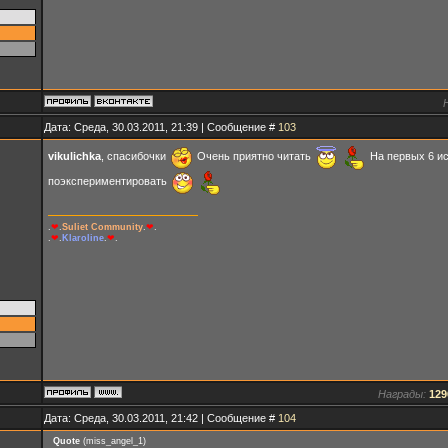
Дата: Среда, 30.03.2011, 21:39 | Сообщение #
103
vikulichka
, спасибочки
Очень приятно читать
На первых 6 ис
поэкспериментировать
.
❤
.
Suliet Community
.
❤
.
.
❤
.
Klaroline
.
❤
.
Награды:
129
Дата: Среда, 30.03.2011, 21:42 | Сообщение #
104
Quote
(
miss_angel_1
)