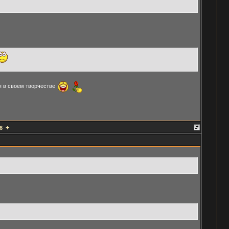
я в своем творчестве
+
6