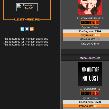
Вспоминай меня
Группа:
Свои
Сообщений:
1924
Репутация:
4441
This feature is for Premium users only!
Замечания:
0%
This feature is for Premium users only!
Статус:
Offline
This feature is for Premium users only!
МиссВеснуШка
le sommeil
Группа:
Свои
Сообщений:
3598
Репутация:
10647