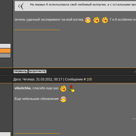
На первых 6 использовала свой любимый колорчик, а с остальными п
оочень удачный эксперимент на мой взгляд
7 и 8 особенно 
Дата: Четверг, 31.03.2011, 00:17 | Сообщение #
105
vikulichka
, спасибо еще раз
Еще небольшие обновления
---