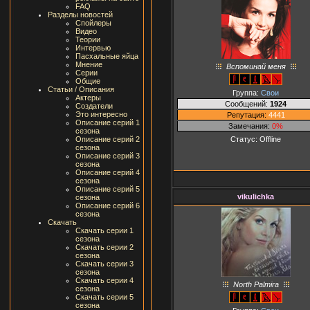
FAQ
Разделы новостей
Спойлеры
Видео
Теории
Интервью
Пасхальные яйца
Мнение
Вспоминай меня
Серии
Общие
Статьи / Описания
Группа:
Свои
Актеры
Сообщений:
1924
Создатели
Это интересно
Репутация:
4441
Описание серий 1
Замечания:
0%
сезона
Статус:
Offline
Описание серий 2
сезона
Описание серий 3
сезона
Описание серий 4
сезона
Описание серий 5
vikulichka
сезона
Описание серий 6
сезона
Скачать
Скачать серии 1
сезона
Скачать серии 2
сезона
Скачать серии 3
сезона
Скачать серии 4
North Palmira
сезона
Скачать серии 5
сезона