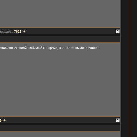
+
Награды:
7621
пользовала свой любимый колорчик, а с остальными пришлось
+
6