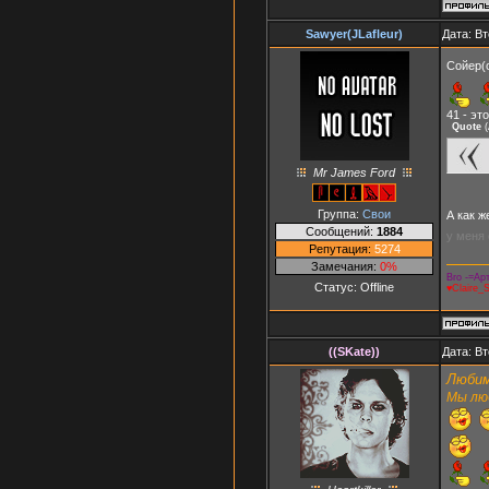
Sawyer(JLafleur)
Дата: Вт
Сойер(о
41 - эт
Quote
(
Mr James Ford
Группа:
Свои
А как 
Сообщений:
1884
у меня 
Репутация:
5274
Замечания:
0%
Bro -=Арт
Статус:
Offline
♥Claire_
((SKate))
Дата: Вт
Любим
Мы люб