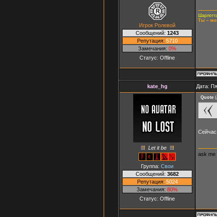
Шарлотта
Ты – мо
Игрок Ролевой
Сообщений:
1243
Репутация:
5710
Замечания:
0%
Статус:
Offline
kate_hg
Дата: Пя
Quote
(
Сейчас 
Let it be
ask me
Группа:
Свои
Сообщений:
3682
Репутация:
5024
Замечания:
80%
Статус:
Offline