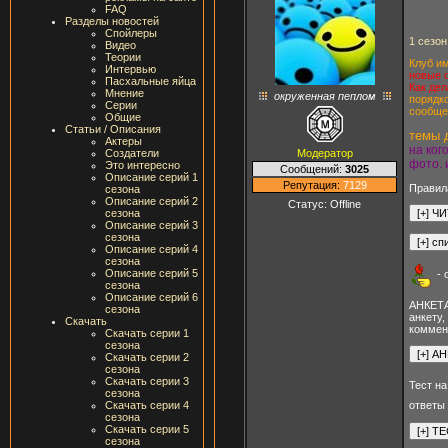
FAQ
Разделы новостей
Спойлеры
1 сезон
Видео
Теории
Клуб и
Интервью
новые 
Пасхальные яйца
Как дел
Мнение
окруженная пеплом
порядк
Серии
сообщен
Общие
Статьи / Описания
темы 
Актеры
на ког
Модератор
Создатели
фото. 
Это интересно
Сообщений:
3025
Описание серий 1
Репутация:
7129
Правил
сезона
Описание серий 2
Статус:
Offline
сезона
Описание серий 3
сезона
Описание серий 4
сезона
Описание серий 5
- 
сезона
Описание серий 6
АНКЕТА
сезона
анкету,
Скачать
коммен
Скачать серии 1
сезона
Скачать серии 2
сезона
Скачать серии 3
Тест н
сезона
ответы 
Скачать серии 4
сезона
Скачать серии 5
сезона