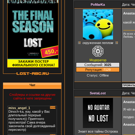
PoMarKa
Дата: Че
Anasta
какой 
Из всех 
Любовь -
окруженная пеплом
Модератор
Сообщений:
3025
Репутация:
7129
Статус:
Offline
Чат
SvetaLost
Дата: Че
Спойлеры и ссылки на другие
сайты в чате запрещены
Anasta
Я чёт 
поздно
Anasta
Знает все тайны Острова