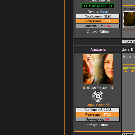
Heartkiller
Nobody 
Группа:
Свои
Сообщений:
1120
Репутация:
2711
Замечания:
20%
♥SKate
Статус:
Offline
AnaLucia
Дата: Вт
Налета
Шарлотта
Ты – мо
c'mon freckles
Игрок Ролевой
Сообщений:
1243
Репутация:
5710
Замечания:
0%
Статус:
Offline