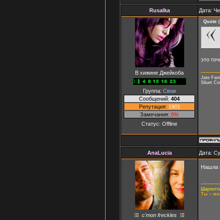
Rusalka
Дата: Че
Quote
(
это точн
В хижине Джейкоба
Jate Fam
Siluet C
Группа:
Свои
Сообщений:
404
Репутация:
1901
Замечания:
0%
Статус:
Offline
AnaLucia
Дата: Су
Нашла 
Шарлотта
Ты – мо
c'mon freckles