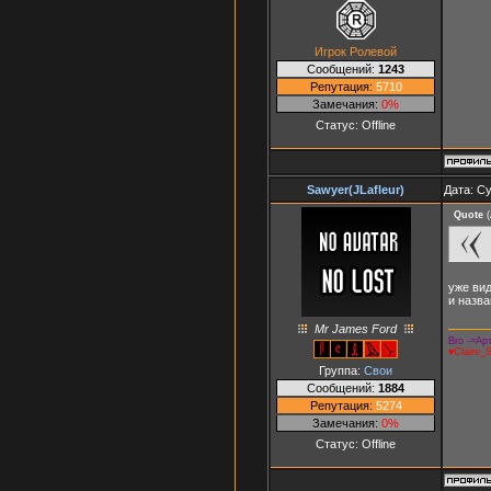
Игрок Ролевой
Сообщений:
1243
Репутация:
5710
Замечания:
0%
Статус:
Offline
Sawyer(JLafleur)
Дата: Су
Quote
(
уже вид
и назва
Mr James Ford
Bro -=Арт
♥Claire_
Группа:
Свои
Сообщений:
1884
Репутация:
5274
Замечания:
0%
Статус:
Offline