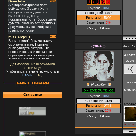
Группа:
Свои
Сообщений:
1997
Репутация:
5002
Замечания:
0%
Статус:
Offline
((SKate))
Дата: Че
Anasta
Quote
(
Для добавления необходима
авторизация
Чтобы писать в чате, нужно стать
Своим
-
FAQ
тоже с
Heartkiller
ммм ка
Статистика
Группа:
Свои
Сообщений:
1120
Nobody 
Репутация:
2711
Замечания:
20%
Статус:
Offline
♥SKate