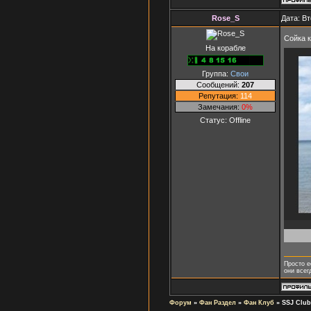
Rose_S
Дата: Вт
Сойка 
На корабле
Группа:
Свои
Сообщений:
207
Репутация:
114
Замечания:
0%
Статус:
Offline
Просто е
они всег
Форум
»
Фан Раздел
»
Фан Клуб
»
SSJ Club