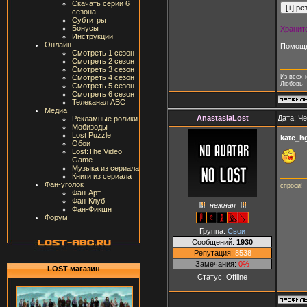
Скачать серии 6
сезона
Субтитры
Бонусы
Хранит
Инструкции
Онлайн
Помощн
Смотреть 1 сезон
Смотреть 2 сезон
Смотреть 3 сезон
Смотреть 4 сезон
Из всех 
Любовь -
Смотреть 5 сезон
Смотреть 6 сезон
Телеканал ABC
Медиа
AnastasiaLost
Дата: Че
Рекламные ролики
Мобизоды
Lost Puzzle
kate_h
Обои
Lost:The Video
Game
Музыка из сериала
Книги из сериала
Фан-уголок
cпроси!
Фан-Арт
Фан-Клуб
нежная
Фан-Фикшн
Форум
Группа:
Свои
Сообщений:
1930
Репутация:
8538
Замечания:
0%
LOST магазин
Статус:
Offline