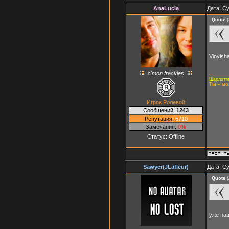
AnaLucia
Дата: Су
Quote
(
Vinylsh
c'mon freckles
Шарлотта
Ты – мо
Игрок Ролевой
Сообщений:
1243
Репутация:
5710
Замечания:
0%
Статус:
Offline
Sawyer(JLafleur)
Дата: Су
Quote
(
уже на