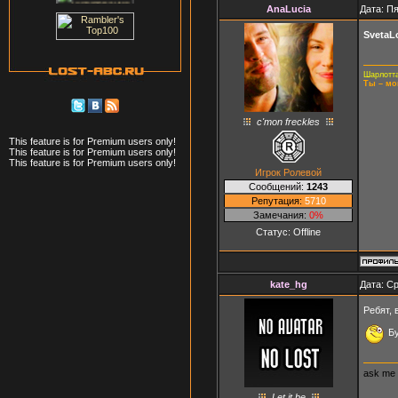
AnaLucia
Дата: Пя
SvetaL
Шарлотта
Ты – мо
c'mon freckles
This feature is for Premium users only!
This feature is for Premium users only!
This feature is for Premium users only!
Игрок Ролевой
Сообщений:
1243
Репутация:
5710
Замечания:
0%
Статус:
Offline
kate_hg
Дата: Ср
Ребят, 
Бу
ask me
Let it be