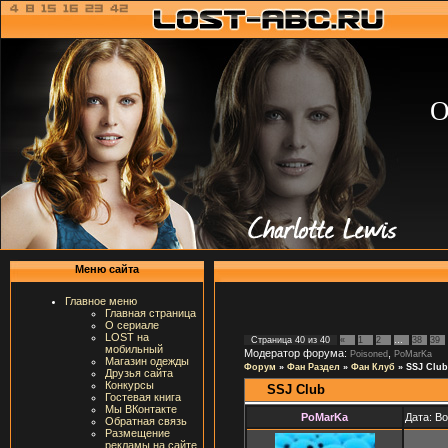
О
Меню сайта
Главное меню
Главная страница
О сериале
LOST на
Страница
40
из
40
«
1
2
…
38
39
мобильный
Модератор форума:
,
Poisoned
PoMarKa
Магазин одежды
Форум
»
Фан Раздел
»
Фан Клуб
»
SSJ Club
Друзья сайта
Конкурсы
SSJ Club
Гостевая книга
Мы ВКонтакте
PoMarKa
Дата: В
Обратная связь
Размещение
рекламы на сайте