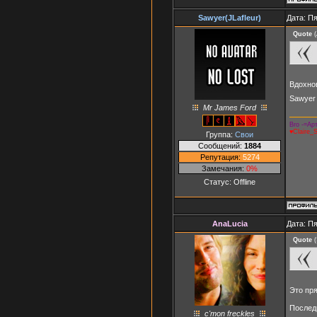
Sawyer(JLafleur)
Дата: Пя
Quote
(
Вдохно
Sawyer t
Mr James Ford
Bro -=Арт
♥Claire_
Группа:
Свои
Сообщений:
1884
Репутация:
5274
Замечания:
0%
Статус:
Offline
AnaLucia
Дата: Пя
Quote
(
Это пр
Последн
c'mon freckles