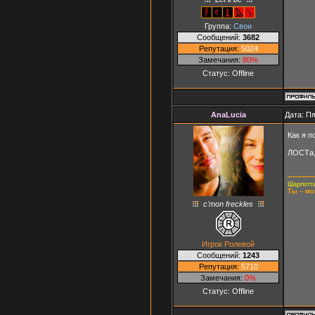
Группа:
Свои
Сообщений:
3682
Репутация:
5024
Замечания:
80%
Статус:
Offline
AnaLucia
Дата: Пя
Как я п
ЛОСТа,
Шарлотта
Ты – мо
c'mon freckles
Игрок Ролевой
Сообщений:
1243
Репутация:
5710
Замечания:
0%
Статус:
Offline