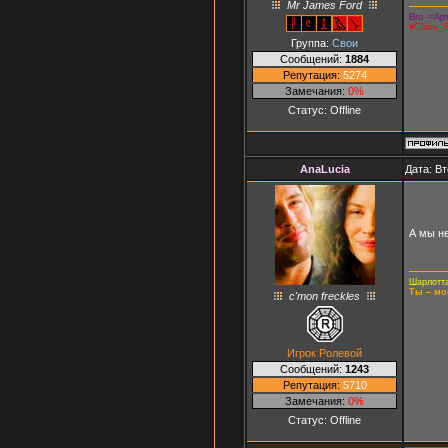
Mr James Ford
Bro -=Арт
♥Claire_
Группа:
Свои
Сообщений:
1884
Репутация:
5274
Замечания:
0%
Статус:
Offline
AnaLucia
Дата: Вт
А мы н
Шарлотта
Ты – мо
c'mon freckles
Игрок Ролевой
Сообщений:
1243
Репутация:
5710
Замечания:
0%
Статус:
Offline