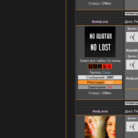
Статус:
Offline
SvetaLost
Дата: Пя
Quote
(
Rikki96
Quote
(
Знает все тайны Острова
Группа:
Свои
Сообщений:
1997
AnaLuc
Репутация:
5002
Замечания:
0%
Статус:
Offline
AnaLucia
Дата: Пя
Quote
(