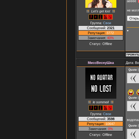
аееее
не мог
Let's get lost
Группа:
Свои
Сообщений:
2321
♥
Репутация:
3772
Замечания:
40%
Статус:
Offline
МиссВеснуШка
Дата: В
Quote
(
Quote
(
le sommeil
Группа:
Свои
Сообщений:
3598
водопа
Репутация:
10647
Quote
(
Замечания:
0%
Статус:
Offline