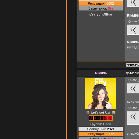
Репутация:
5002
Замечания:
0%
Статус:
Offline
Rikki96
Quote
(
Rikki96
взгляд
Rikki96
Дата: Че
Quote
(
ахах х
Quote
(
Let's get lost
Группа:
Свои
Сообщений:
2321
спасиб
Репутация:
3772
Замечания:
40%