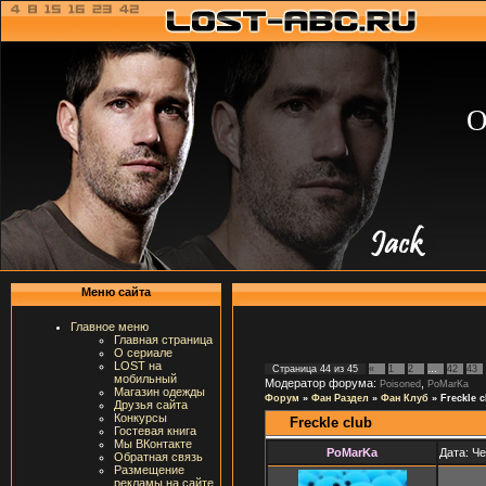
О
Меню сайта
Главное меню
Главная страница
О сериале
LOST на
Страница
44
из
45
«
1
2
…
42
43
мобильный
Модератор форума:
,
Poisoned
PoMarKa
Магазин одежды
Форум
»
Фан Раздел
»
Фан Клуб
»
Freckle c
Друзья сайта
Конкурсы
Freckle club
Гостевая книга
Мы ВКонтакте
PoMarKa
Дата: Че
Обратная связь
Размещение
рекламы на сайте