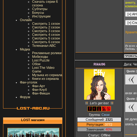
Скачать серии 6
анкету,
сезона
коммен
Субтитры
Бонусы
Инструкции
Онлайн
Смотреть 1 сезон
Смотреть 2 сезон
Смотреть 3 сезон
Хранит
Смотреть 4 сезон
Смотреть 5 сезон
Смотреть 6 сезон
Телеканал ABC
Из всех 
Медиа
Любовь -
Рекламные ролики
Мобизоды
Lost Puzzle
Обои
Rikki96
Дата: Че
Lost:The Video
Game
Quote
(
Музыка из сериала
Книги из сериала
Фан-уголок
Фан-Арт
Фан-Клуб
ахах аг
Фан-Фикшн
Форум
Quote
(
Let's get lost
Группа:
Свои
не дум
Сообщений:
2321
LOST магазин
опять 
Репутация:
3772
Замечания:
40%
Статус:
Offline