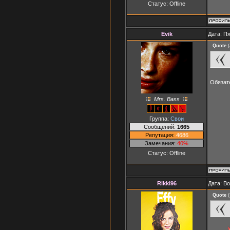
Статус:
Offline
Evik
Дата: Пя
Quote
(
Обязат
Mrs. Bass
Группа:
Свои
Сообщений:
1665
Репутация:
4686
Замечания:
40%
Статус:
Offline
Rikki96
Дата: В
Quote
(