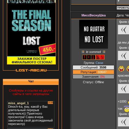
♥
МиссВеснуШка
Дата: Че
Quote
(
да мы 
Quote
(
le sommeil
Группа:
Свои
Сообщений:
3598
Репутация:
10647
красив
Замечания:
0%
Quote
(
Чат
Статус:
Offline
Спойлеры и ссылки на другие
сайты в чате запрещены
+1000
так
Quote
(