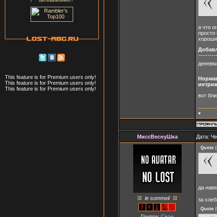
а что о
просто 
хорошие
Добав
---------
дееевки
This feature is for Premium users only!
Норман
This feature is for Premium users only!
интриж
This feature is for Premium users only!
вот бли
♥
МиссВеснуШка
Дата: Че
Quote
(
да наве
le sommeil
за хле
Quote
(
Группа:
Свои