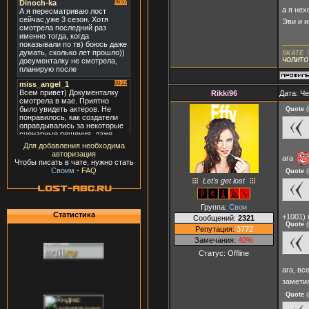
а я нех
Эви и и
SKATE 
ЧОЛИТО
Rikki96
Дата: Че
Quote
(
Для добавления необходима
авторизация
ага
Чтобы писать в чате, нужно стать
Своим
-
FAQ
Quote
(
Let's get lost
Группа:
Свои
Статистика
+1001) 
Сообщений:
2321
Quote
(
Репутация:
3772
Замечания:
40%
Статус:
Offline
ага, вс
заметил
Quote
(