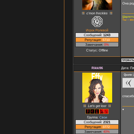
Она род
c'mon freckles
Шарлотта
Ты – мо
Игрок Ролевой
Сообщений:
1243
Репутация:
5710
Замечания:
0%
Статус:
Offline
Rikki96
Дата: Пя
Quote
(
спасиб
Let's get lost
♥
Группа:
Свои
Сообщений:
2321
Репутация:
3772
Замечания:
40%