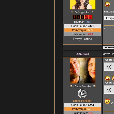
нашла к
Let's get lost
Группа:
Свои
Сообщений:
2321
♥
Репутация:
3772
Замечания:
40%
Статус:
Offline
AnaLucia
Дата: Пя
Quote
(
Quote
(
c'mon freckles
Игрок Ролевой
Об
Сообщений:
1243
Репутация:
5710
Замечания:
0%