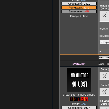
Сообщений:
2321
блиин, 
Репутация:
3772
Quote
(
Замечания:
40%
Статус:
Offline
видела 
немного
♥
SvetaLost
Дата: Че
Quote
(
Quote
(
Знает все тайны Острова
Rikki96
Группа:
Свои
Quote
(
Сообщений:
1997