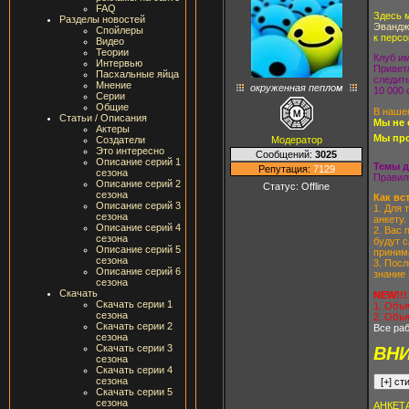
FAQ
Здесь 
Разделы новостей
Эвандж
Спойлеры
к персо
Видео
Теории
Клуб им
Интервью
Привет/
Пасхальные яйца
следит
Мнение
окруженная пеплом
10 000 
Серии
Общие
В нашем
Статьи / Описания
Мы не 
Актеры
Мы про
Модератор
Создатели
Это интересно
Сообщений:
3025
Описание серий 1
Темы д
Репутация:
7129
сезона
Правил
Описание серий 2
Статус:
Offline
сезона
Как вс
Описание серий 3
1. Для 
сезона
анкету
Описание серий 4
2. Вас 
сезона
будут 
Описание серий 5
принима
сезона
3. Посл
Описание серий 6
знание 
сезона
Скачать
NEW!!!
Скачать серии 1
1. Объя
сезона
2. Объ
Скачать серии 2
Все ра
сезона
Скачать серии 3
ВНИ
сезона
Скачать серии 4
сезона
Скачать серии 5
сезона
АНКЕТА