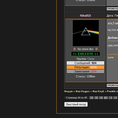
Nika815
Дата: Пя
ага,3 а
ну,что
Добав
---------
ура,теп
No more lies
ушла
Группа:
Свои
Сообщений:
924
Репутация:
3630
Замечания:
20%
Статус:
Offline
Форум
»
Фан Раздел
»
Фан Клуб
»
Freckle c
Страница
44
из
45
«
1
2
…
42
43