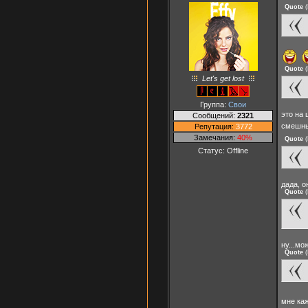
Quote
(
Quote
(
Let's get lost
Группа:
Свои
это на
Сообщений:
2321
смешны
Репутация:
3772
Замечания:
40%
Quote
(
Статус:
Offline
дада, о
Quote
(
ну...мо
Quote
(
мне ка