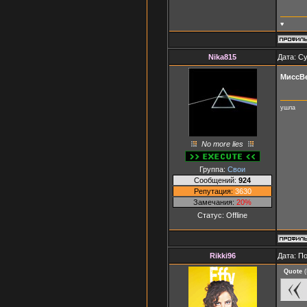
♥
Nika815
Дата: Су
МиссВ
ушла
No more lies
Группа:
Свои
Сообщений:
924
Репутация:
3630
Замечания:
20%
Статус:
Offline
Rikki96
Дата: П
Quote
(