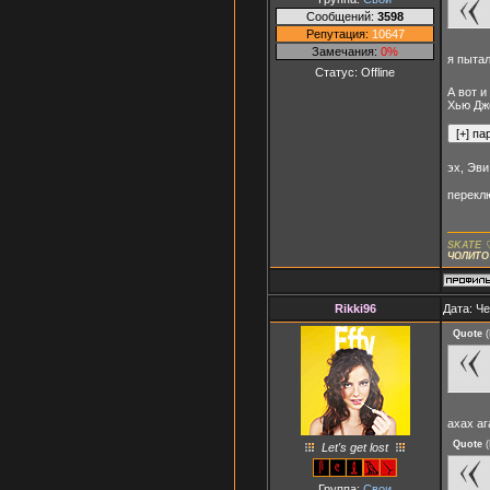
Сообщений:
3598
Репутация:
10647
Замечания:
0%
я пытал
Статус:
Offline
А вот и
Хью Дж
эх, Эв
перекл
SKATE 
ЧОЛИТО
Rikki96
Дата: Че
Quote
(
ахах аг
Quote
(
Let's get lost
Группа:
Свои