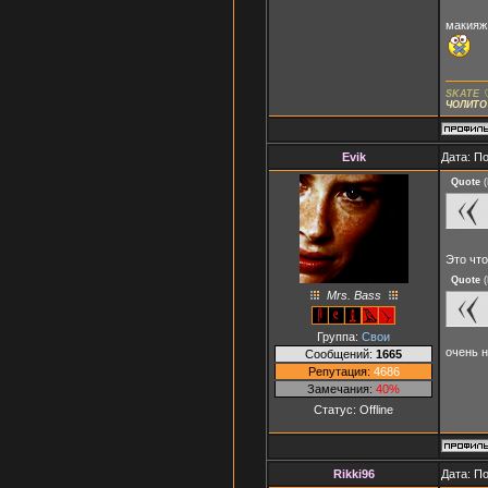
макияж 
SKATE 
ЧОЛИТО
Evik
Дата: П
Quote
(
Это что
Quote
(
Mrs. Bass
Группа:
Свои
очень н
Сообщений:
1665
Репутация:
4686
Замечания:
40%
Статус:
Offline
Rikki96
Дата: П