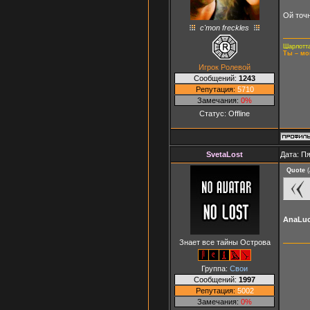
Ой точ
c'mon freckles
Шарлотта
Ты – мо
Игрок Ролевой
Сообщений:
1243
Репутация:
5710
Замечания:
0%
Статус:
Offline
SvetaLost
Дата: Пя
Quote
(
AnaLuc
Знает все тайны Острова
Группа:
Свои
Сообщений:
1997
Репутация:
5002
Замечания:
0%