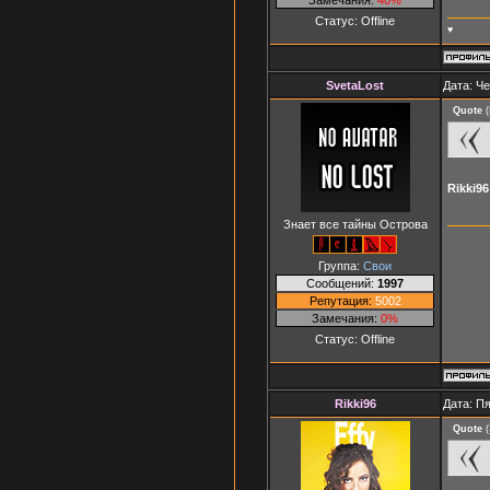
Статус:
Offline
♥
SvetaLost
Дата: Че
Quote
(
Rikki96
Знает все тайны Острова
Группа:
Свои
Сообщений:
1997
Репутация:
5002
Замечания:
0%
Статус:
Offline
Rikki96
Дата: Пя
Quote
(