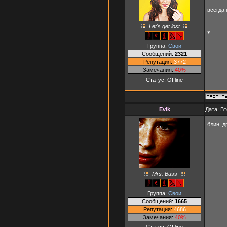
всегда
Let's get lost
♥
Группа:
Свои
Сообщений:
2321
Репутация:
3772
Замечания:
40%
Статус:
Offline
Evik
Дата: Вт
блин, 
Mrs. Bass
Группа:
Свои
Сообщений:
1665
Репутация:
4686
Замечания:
40%
Статус:
Offline