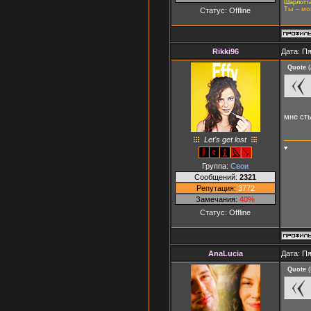
Шарлотта
Ты – мо
Статус:
Offline
Rikki96
Дата: Пя
Quote
(
мне ст
Let's get lost
♥
Группа:
Свои
Сообщений:
2321
Репутация:
3772
Замечания:
40%
Статус:
Offline
AnaLucia
Дата: Пя
Quote
(