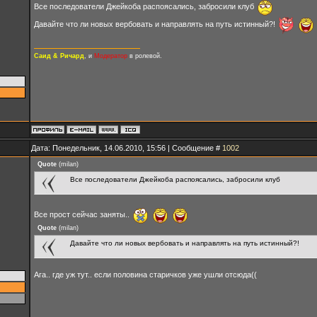
Все последователи Джейкоба распоясались, забросили клуб
Давайте что ли новых вербовать и направлять на путь истинный?!
Саид & Ричард
, и
Модератор
в ролевой.
Дата: Понедельник, 14.06.2010, 15:56 | Сообщение #
1002
Quote
(
milan
)
Все последователи Джейкоба распоясались, забросили клуб
Все прост сейчас заняты..
Quote
(
milan
)
Давайте что ли новых вербовать и направлять на путь истинный?!
Ага.. где уж тут.. если половина старичков уже ушли отсюда((