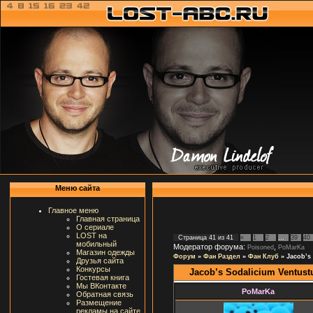
Меню сайта
Главное меню
Главная страница
О сериале
LOST на
Страница
41
из
41
«
1
2
…
39
40
мобильный
Модератор форума:
,
Poisoned
PoMarKa
Магазин одежды
Форум
»
Фан Раздел
»
Фан Клуб
»
Jacob’s
Друзья сайта
Конкурсы
Jacob’s Sodalicium Ventust
Гостевая книга
Мы ВКонтакте
PoMarKa
Обратная связь
Размещение
рекламы на сайте