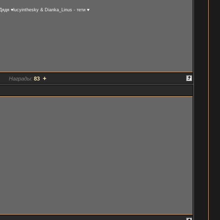
я ♥lucyinthesky & Dianka_Linus - тети ♥
+
Награды:
83