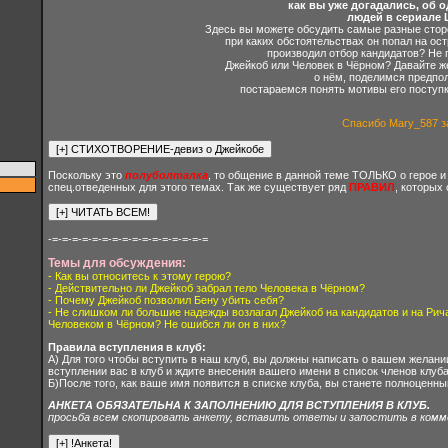
как вы уже догадались, об 
людей в сериале L
Здесь вы можете обсудить самые разные сторо
при каких обстоятельствах он попал на ост
производил отбор кандидатов? Не п
Джейкоб или Человек в Чёрном? Давайте ж
о нём, поделимся предпо
постараемся понять мотивы его поступк
Спасибо Mary_587 з
Поскольку это
полуболталка
, то общение в данной теме ТОЛЬКО о герое и 
спец.отведенных для этого темах. Так же существует ряд
ПРАВИЛ
, которых
-=-=-=-=-=-=-=-=-=-=-=-=-=-=-=-=
Темы для обсуждения:
- Как вы относитесь к этому герою?
- Действительно ли Джейкоб забрал тело Человека в Чёрном?
- Почему Джейкоб позволил Бену убить себя?
- Не слишком ли большие надежды возлагал Джейкоб на кандидатов и на Рича
Человеком в Чёрном? Не ошибся ли он в них?
Правила вступления в клуб:
А) Для того чтобы вступить в наш клуб, вы должны написать о вашем желани
вступлении вас в клуб и ждите внесения вашего имени в список членов клуба
Б)После того, как ваше имя появится в списке клуба, вы станете полноценн
АНКЕТА ОБЯЗАТЕЛЬНА К ЗАПОЛНЕНИЮ ДЛЯ ВСТУПЛЕНИЯ В КЛУБ.
просьба всем скопировать анкету, вставить ответы и запостить в ком