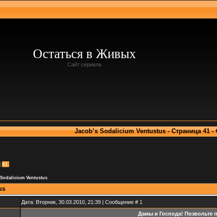
Остаться в Живых
Сайт сериала
Jacob’s Sodalicium Ventustus - Страница 41 
41
 Sodalicium Ventustus
us
Дата: Вторник, 30.03.2010, 21:39 | Сообщение #
1
Дамы и Господа! Позвольте п