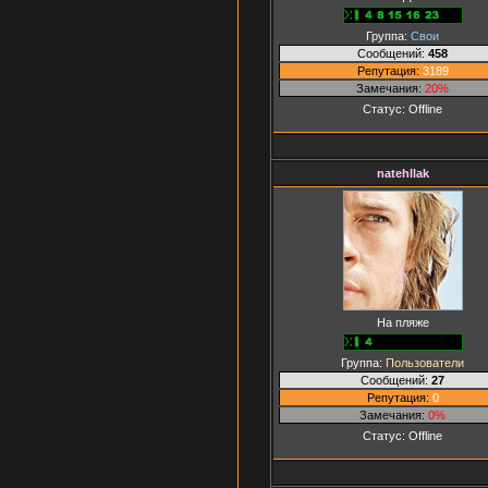
Группа:
Свои
Сообщений:
458
Репутация:
3189
Замечания:
20%
Статус:
Offline
natehllak
На пляже
Группа:
Пользователи
Сообщений:
27
Репутация:
0
Замечания:
0%
Статус:
Offline