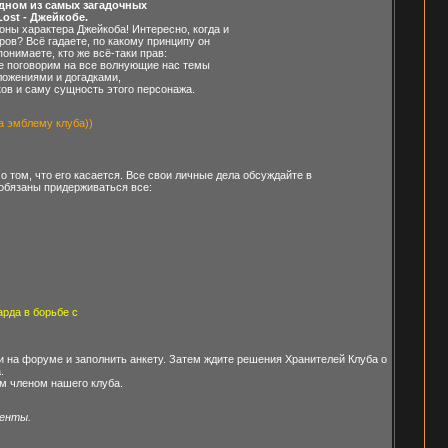
одном из самых загадочных
ost - Джейкобе.
ны характера Джейкоба! Интересно, когда и
ров? Всё гадаете, по какому принципу он
онимаете, кто же всё-таки прав:
е поговорим на все волнующие нас темы
ложениями и догадками,
ов и саму сущность этого персонажа.
а эмблему клуба))
о том, что его касается. Все свои личные дела обсуждайте в
 обязаны придерживаться все:
рда в борьбе с
и на форуме и заполнить анкету. Затем ждите решения Хранителей Клуба о
.
ым членом нашего клуба.
менты.