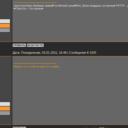
zhemchuzhinka-Любимая мама♥Fox148-мой папа♥RiKo_Skate-младшая сестренка♥ FKTYF - Дяд
♥CharLiLin - Сестренка♥
Дата: Понедельник, 03.01.2011, 16:48 | Сообщение #
1005
Помни, что у тебя всегда есть выбор