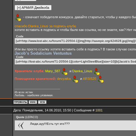
- означает победителя конкурса. давайте стараться, чтобы у каждого бы
спасибо Dianka_Linus за подпись клуба
хотите вставить в подпись и чтобы было как ссылка, но не знаете, как? Нет н
Code
[url=http://www.lost-abc.ru/forum/71-20504-1][img]http://savepic.org/424628.jpg[/img][/u
Или вы просто ссылку хотите вставить себе в подпись? В таком случае скопи
Jacob’s Sodalicium Ventustus
Code
[url=http://lost-abc.ru/forum/71-20504-1][color=LightSteelBlue][size=10][b]Jacob’s Sodali
Хранители клуба:
Mary_587
и
Dianka_Linus
Помощники хранителей:
devyatka
и
ARSIS25
Из всех истин
Любовь - наиболее уязвимая.
Дата: Понедельник, 14.06.2010, 15:50 | Сообщение #
1001
Quote
(
LEPACO
)
Люди,ауу!!!Есть тут кто???