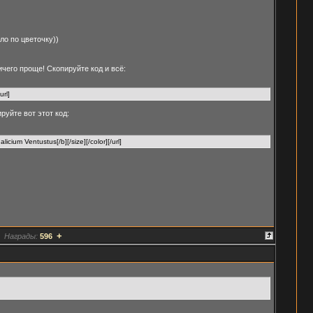
ло по цветочку))
ичего проще! Скопируйте код и всё:
rl]
руйте вот этот код:
cium Ventustus[/b][/size][/color][/url]
+
Награды:
596