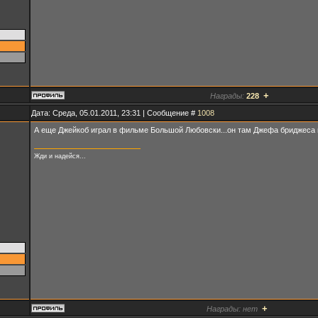
+
Награды:
228
Дата: Среда, 05.01.2011, 23:31 | Сообщение #
1008
А еще Джейкоб играл в фильме Большой Любовски...он там Джефа бриджеса в
Жди и надейся...
+
Награды:
нет