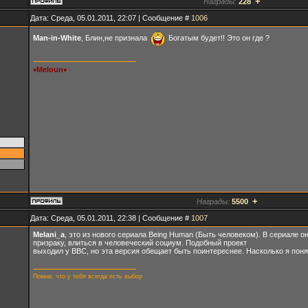
+
Награды:
228
Дата: Среда, 05.01.2011, 22:07 | Сообщение #
1006
Man-in-White
, Блин,не признала
Богатым будет!! Это он где ?
Meloun
♥
♥
+
Награды:
5500
Дата: Среда, 05.01.2011, 22:38 | Сообщение #
1007
Melani_a
, это из нового сериала Being Human (Быть человеком). В сериале
призраку, влиться в человеческий социум. Подобный проект
выходил у BBC, но эта версия обещает быть поинтереснее. Насколько я понял
Помни, что у тебя всегда есть выбор