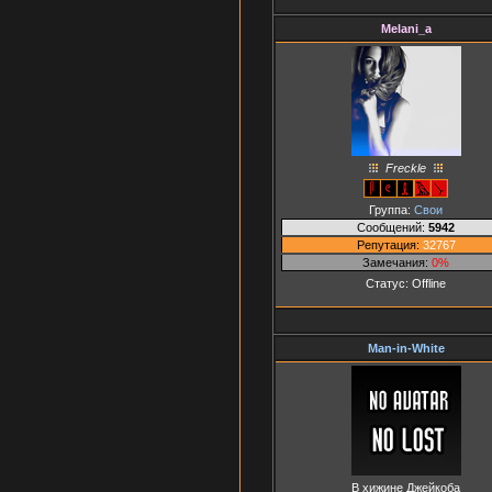
Melani_a
Freckle
Группа:
Свои
Сообщений:
5942
Репутация:
32767
Замечания:
0%
Статус:
Offline
Man-in-White
В хижине Джейкоба