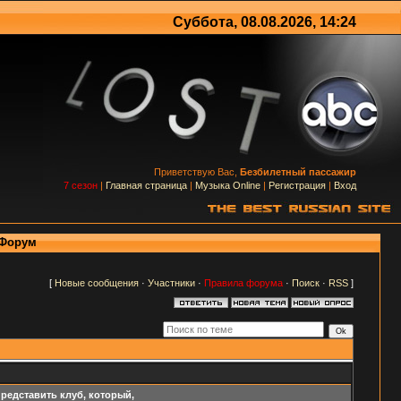
Суббота, 08.08.2026, 14:24
Приветствую Вас,
Безбилетный пассажир
7 сезон
|
Главная страница
|
Музыка Online
|
Регистрация
|
Вход
- Форум
[
Новые сообщения
·
Участники
·
Правила форума
·
Поиск
·
RSS
]
редставить клуб, который,