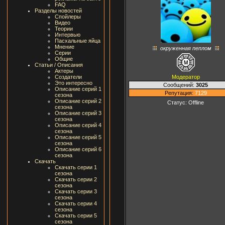
FAQ
Разделы новостей
Спойлеры
Видео
Теории
Интервью
Пасхальные яйца
Мнение
окруженная пеплом
Серии
Общие
Статьи / Описания
Актеры
Модератор
Создатели
Это интересно
Сообщений:
3025
Описание серий 1
Репутация:
7129
сезона
Описание серий 2
Статус:
Offline
сезона
Описание серий 3
сезона
Описание серий 4
сезона
Описание серий 5
сезона
Описание серий 6
сезона
Скачать
Скачать серии 1
сезона
Скачать серии 2
сезона
Скачать серии 3
сезона
Скачать серии 4
сезона
Скачать серии 5
сезона