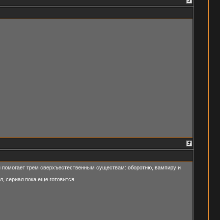
 он помогает трем сверхъестественным существам: оборотню, вампиру и
, сериал пока еще готовится.