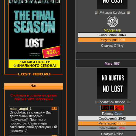
Eduardo Da Silva
Модератор
Сообщений:
3063
Репутация:
1065
Статус:
Offline
Mary_587
Чат
Спойлеры и ссылки на другие
сайты в чате запрещены
beauté du monde
Группа:
Свои
Сообщений:
2543
Репутация:
12291
Замечания:
20%
Статус:
Offline