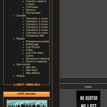
Скачать серии 6
сезона
Субтитры
Бонусы
Инструкции
Онлайн
Смотреть 1 сезон
Смотреть 2 сезон
Смотреть 3 сезон
Смотреть 4 сезон
Смотреть 5 сезон
Смотреть 6 сезон
Телеканал ABC
Медиа
Рекламные ролики
Мобизоды
Lost Puzzle
Обои
Lost:The Video
Game
Музыка из сериала
Книги из сериала
Фан-уголок
Фан-Арт
Фан-Клуб
Фан-Фикшн
Форум
milan
LOST магазин