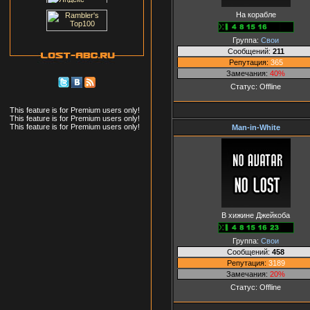
На корабле
Группа:
Свои
Сообщений:
211
Репутация:
365
Замечания:
40%
Статус:
Offline
This feature is for Premium users only!
This feature is for Premium users only!
This feature is for Premium users only!
Man-in-White
В хижине Джейкоба
Группа:
Свои
Сообщений:
458
Репутация:
3189
Замечания:
20%
Статус:
Offline