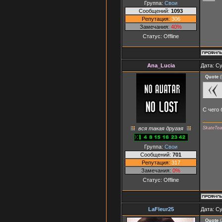
Группа:
Свои
Сообщений:
1093
Репутация:
306
Замечания:
40%
Статус:
Offline
Ana_Lucia
Дата: Су
Quote
(
С чего
вся такая другая
SkateTe
Группа:
Свои
Сообщений:
701
Репутация:
317
Замечания:
0%
Статус:
Offline
LaFleur25
Дата: Су
Quote
(