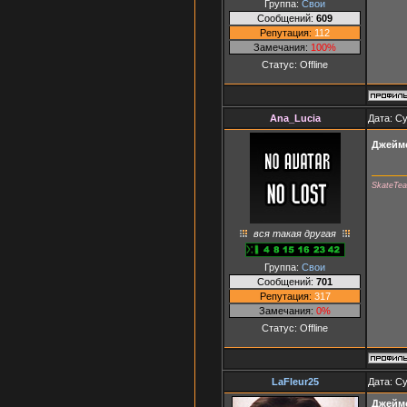
Группа:
Свои
Сообщений:
609
Репутация:
112
Замечания:
100%
Статус:
Offline
Ana_Lucia
Дата: Су
Джейм
SkateTe
вся такая другая
Группа:
Свои
Сообщений:
701
Репутация:
317
Замечания:
0%
Статус:
Offline
LaFleur25
Дата: Су
Джейм