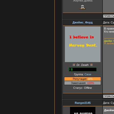
Жертва Дымка
Джеймс_Форд
Дата: Су
В прав
Кто мне
Джеймс 
Я люблю
Dr. Death
Группа:
Свои
Репутация:
371
Замечания:
100%
Статус:
Offline
Ranger2145
Дата: Су
Джейм