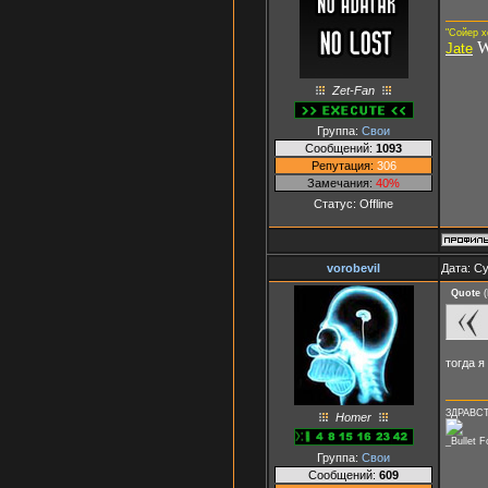
"Сойер х
W
Jate
Zet-Fan
Группа:
Свои
Сообщений:
1093
Репутация:
306
Замечания:
40%
Статус:
Offline
vorobevil
Дата: Су
Quote
(
тогда я
ЗДРАВСТ
Homer
_Bullet 
Группа:
Свои
Сообщений:
609