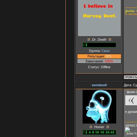
Джеймс 
Я люблю
Dr. Death
Группа:
Свои
Репутация:
371
Замечания:
100%
Статус:
Offline
vorobevil
Дата: Су
Quote
(
я дума
ЗДРАВСТ
Homer
_Bullet 