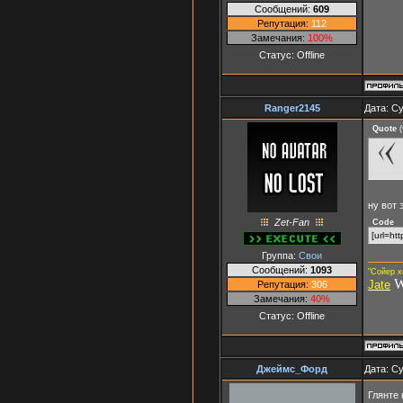
Сообщений:
609
Репутация:
112
Замечания:
100%
Статус:
Offline
Ranger2145
Дата: Су
Quote
(
ну вот
Zet-Fan
Code
[url=ht
Группа:
Свои
Сообщений:
1093
"Сойер х
W
Jate
Репутация:
306
Замечания:
40%
Статус:
Offline
Джеймс_Форд
Дата: Су
Глянте 