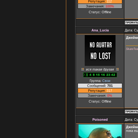
Репутация:
112
Замечания:
100%
Статус:
Offline
Ana_Lucia
Дата: Су
Джейм
SkateTe
вся такая другая
Группа:
Свои
Сообщений:
701
Репутация:
317
Замечания:
0%
Статус:
Offline
Poisoned
Дата: Су
Джейм
пока ещ