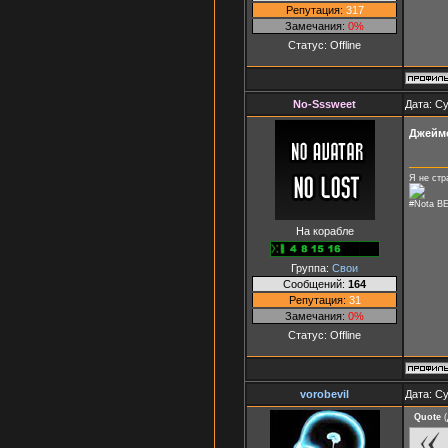
Репутация:
317
Замечания:
0%
Статус:
Offline
No-Sssweet
Дата: Су
Джейм
Я не стр
#Nota BE
На корабле
Группа:
Свои
Сообщений:
164
Репутация:
31
Замечания:
0%
Статус:
Offline
vorobevil
Дата: Су
Quote
(