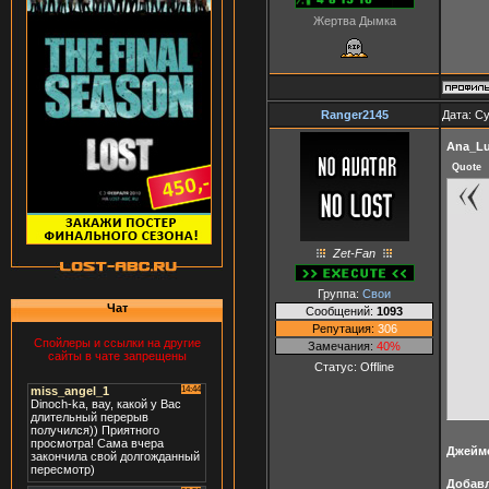
Жертва Дымка
Ranger2145
Дата: Су
Ana_Lu
Quote
Zet-Fan
Группа:
Свои
Чат
Сообщений:
1093
Репутация:
306
Спойлеры и ссылки на другие
Замечания:
40%
сайты в чате запрещены
Статус:
Offline
Джейм
Добав