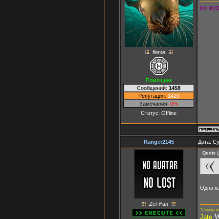
конку
flame
Помощник
Сообщений:
1458
Репутация:
1420
Замечания:
0%
Статус:
Offline
Ranger2145
Дата: Су
Quote
(
Одна к
Zet-Fan
"Сойер х
W
Jate