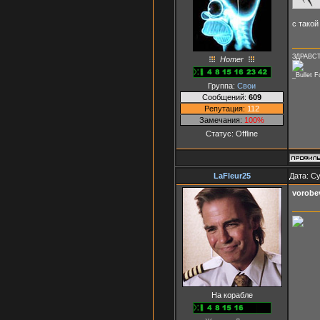
с тако
ЗДРАВСТ
Homer
_Bullet 
Группа:
Свои
Сообщений:
609
Репутация:
112
Замечания:
100%
Статус:
Offline
LaFleur25
Дата: Су
vorobev
На корабле