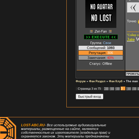
Точно
Zet-Fan
"Сойер х
W
Jate
Группа:
Свои
Сообщений:
1093
Репутация:
306
Замечания:
40%
Статус:
Offline
Форум
»
Фан Раздел
»
Фан Клуб
»
The man 
3
Страница
3
из
75
«
1
2
4
5
LOST-ABC.RU
- Все используемые аудиовизуальные
материалы, размещенные на сайте, являются
собственностью их изготовителя (владельца прав) и
охраняются законом. Эти материалы предназначены