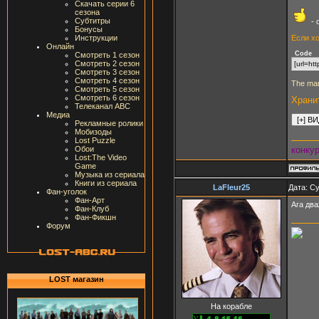
Скачать серии 6
сезона
Субтитры
- 
Бонусы
Если хо
Инструкции
Онлайн
Code
Смотреть 1 сезон
Смотреть 2 сезон
[url=ht
Смотреть 3 сезон
Смотреть 4 сезон
The man
Смотреть 5 сезон
Смотреть 6 сезон
Храни
Телеканал ABC
Медиа
Рекламные ролики
Мобизоды
Lost Puzzle
Обои
конку
Lost:The Video
Game
Музыка из сериала
Книги из сериала
LaFleur25
Дата: Су
Фан-уголок
Фан-Арт
Ага дв
Фан-Клуб
Фан-Фикшн
Форум
LOST магазин
На корабле