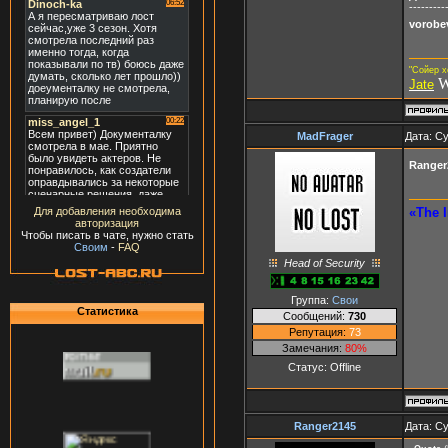
---------
vorobev
"Сойер х
W
Jate
MadFrager
Дата: Су
Ranger
«The I
Для добавления необходима
авторизация
Чтобы писать в чате, нужно стать
Своим
-
FAQ
Head of Security
Группа:
Свои
Статистика
Сообщений:
730
Репутация:
73
Замечания:
80%
Статус:
Offline
Ranger2145
Дата: Су