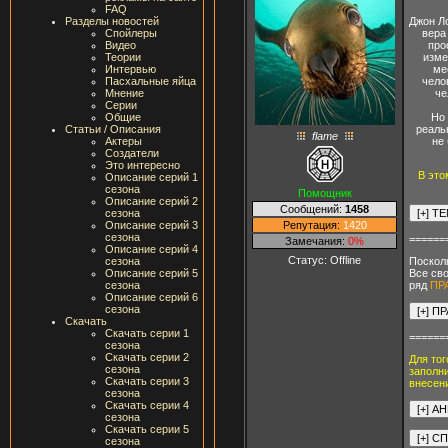
FAQ
Джон Ло
Разделы новостей
вера
Спойлеры
про
Видео
изме
Теории
ме
Интервью
чело
Пасхальные яйца
че
Мнение
Серии
Но 
Общие
реаль
Статьи / Описания
flame
не
Актеры
Создатели
Это интересно
В это
Описание серий 1
сезона
Помощник
Описание серий 2
Сообщений:
1458
сезона
Репутация:
1420
Описание серий 3
сезона
======
Замечания:
0%
Описание серий 4
Статус:
Offline
сезона
Поскол
Описание серий 5
Все сво
сезона
ряд
ПР
Описание серий 6
сезона
Скачать
Скачать серии 1
======
сезона
Скачать серии 2
Для тог
сезона
заполни
Скачать серии 3
внесени
сезона
Скачать серии 4
сезона
Скачать серии 5
сезона