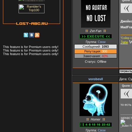
Quote
(
Джейк
MadFra
Zet-Fan
"Сойер х
W
Группа:
Свои
Jate
Сообщений:
1093
This feature is for Premium users only!
This feature is for Premium users only!
Репутация:
306
This feature is for Premium users only!
Замечания:
40%
Статус:
Offline
vorobevil
Дата: Су
Quote
(
то ест
ЗДРАВСТ
Homer
_Bullet 
Группа:
Свои