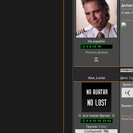
Добав
---------
я щас 
На корабле
Жертва Дымка
Ana_Lucia
Дата: Су
Quote
(
Бывае
вся такая другая
SkateTe
Группа:
Свои
Сообщений:
701