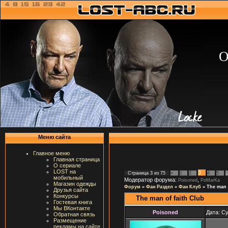
О
Меню сайта
Главное меню
Главная страница
О сериале
LOST на
3
Страница
3
из
75
«
1
2
4
5
мобильный
Модератор форума:
,
Poisoned
PoMarKa
Магазин одежды
Форум
»
Фан Раздел
»
Фан Клуб
»
The man 
Друзья сайта
Конкурсы
The man of faith Club
Гостевая книга
Мы ВКонтакте
Poisoned
Дата: Су
Обратная связь
Размещение
рекламы на сайте