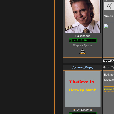
Что бы 
На корабле
Жертва Дымка
Джеймс_Форд
Дата: Су
Всё, вс
клуба о
Джеймс 
Я люблю
Dr. Death