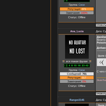
Группа:
Свои
Репутация:
371
Замечания:
100%
Статус:
Offline
Ana_Lucia
Дата: Су
Джейм
Везет))
Poison
Добав
---------
Quote
(
вся такая другая
Группа:
Свои
С чего 
Сообщений:
701
Репутация:
317
SkateTe
Замечания:
0%
Статус:
Offline
Ranger2145
Дата: Су
Quote
(