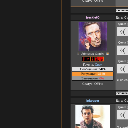
Статус:
Offline
freckle60
Дата: Су
Quote
(
Quote
(
Адвокат Форда
Quote
(
Группа:
Свои
Сообщений:
3424
Репутация:
3149
Замечания:
0%
Я на ст
Статус:
Offline
inkeeper
Дата: Су
Quote
(
Ээ, ещ