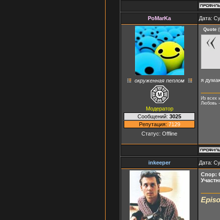
PoMarKa
Дата: Су
Quote
(
я думаю
окруженная пеплом
Из всех 
Любовь -
Модератор
Сообщений:
3025
Репутация:
7129
Статус:
Offline
inkeeper
Дата: Су
Спор: 
Участни
Episo