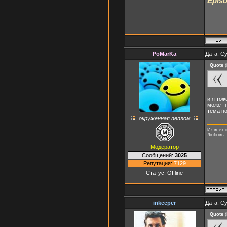
Episo
PoMarKa
Дата: Су
Quote
(
и я тож
может н
тема п
окруженная пеплом
Из всех 
Любовь -
Модератор
Сообщений:
3025
Репутация:
7129
Статус:
Offline
inkeeper
Дата: Су
Quote
(