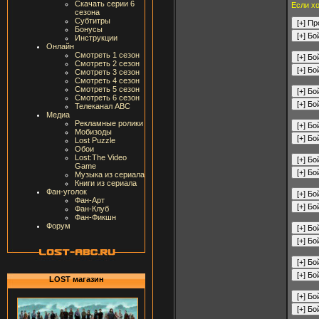
Скачать серии 6
Если хо
сезона
Субтитры
Бонусы
Инструкции
Онлайн
Смотреть 1 сезон
Смотреть 2 сезон
Смотреть 3 сезон
Смотреть 4 сезон
Смотреть 5 сезон
Смотреть 6 сезон
Телеканал ABC
Медиа
Рекламные ролики
Мобизоды
Lost Puzzle
Обои
Lost:The Video
Game
Музыка из сериала
Книги из сериала
Фан-уголок
Фан-Арт
Фан-Клуб
Фан-Фикшн
Форум
LOST магазин