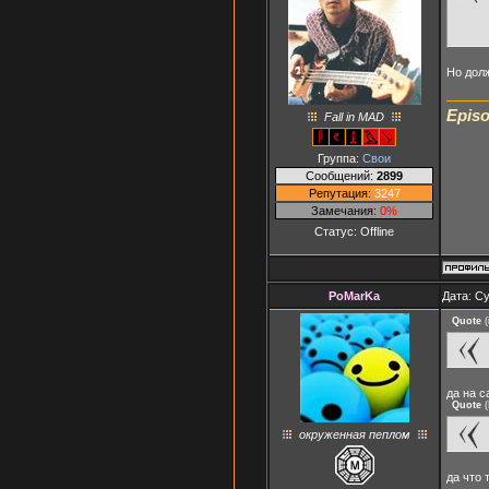
Но долж
Episo
Fall in MAD
Группа:
Свои
Сообщений:
2899
Репутация:
3247
Замечания:
0%
Статус:
Offline
PoMarKa
Дата: Су
Quote
(
да на с
Quote
(
окруженная пеплом
да что 