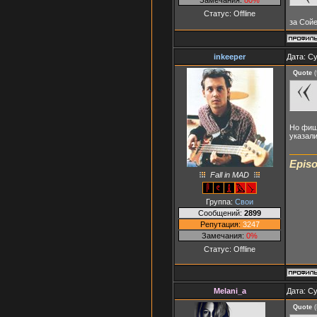
Статус:
Offline
за Сой
inkeeper
Дата: Су
Quote
(
Но фишк
указали
Episo
Fall in MAD
Группа:
Свои
Сообщений:
2899
Репутация:
3247
Замечания:
0%
Статус:
Offline
Melani_a
Дата: Су
Quote
(