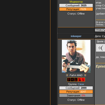
Модератор
итак:
Сообщений:
3025
спор С
участни
Репутация:
7129
Статус:
Offline
(добав
Из всех 
Любовь -
inkeeper
Дата: Су
Quote
(
да, тем
Episo
Fall in MAD
Группа:
Свои
Сообщений:
2899
Репутация:
3247
Замечания:
0%
Статус:
Offline