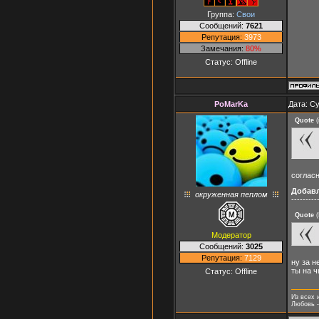
Группа:
Свои
Сообщений:
7621
Репутация:
3973
Замечания:
80%
Статус:
Offline
PoMarKa
Дата: Су
Quote
(
согласн
Добав
окруженная пеплом
---------
Quote
(
Модератор
Сообщений:
3025
Репутация:
7129
ну за н
ты на ч
Статус:
Offline
Из всех 
Любовь -