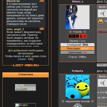
Melani_a
Дата: Су
Quote
(
Тв
Freckle
Melou
♥
Группа:
Свои
Сообщений:
5942
Репутация:
32767
Для добавления необходима
Замечания:
0%
авторизация
Чтобы писать в чате, нужно стать
Статус:
Offline
Своим
-
FAQ
PoMarKa
Дата: Су
Статистика
Quote
(
а это б
ну так 
окруженная пеплом
Из всех 