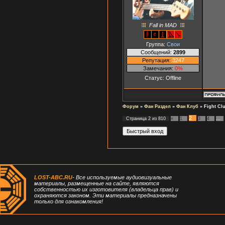
Fall in MAD
Группа:
Свои
Сообщений:
2899
Репутация:
3247
Замечания:
0%
Статус:
Offline
Форум
»
Фан Раздел
»
Фан Клуб
»
Fight Clu
2
Страница
2
из
810
«
1
3
4
…
LOST-ABC.RU
- Все используемые аудиовизуальные
материалы, размещенные на сайте, являются
собственностью их изготовителя (владельца прав) и
охраняются законом. Эти материалы предназначены
только для ознакомления!