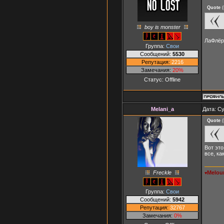
Quote
(
boy is monster
ЛаФлёр 
Группа:
Свои
Сообщений:
5530
Репутация:
2216
Замечания:
20%
Статус:
Offline
Melani_a
Дата: Су
Quote
(
Вот это
все, ка
Freckle
Melou
♥
Группа:
Свои
Сообщений:
5942
Репутация:
32767
Замечания:
0%