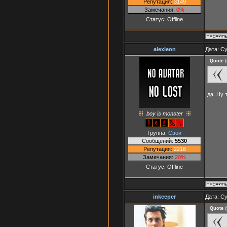
Репутация:
3149
Замечания:
0%
Статус:
Offline
alexleon
Дата: Су
Quote
(
да. Ну 
boy is monster
Группа:
Свои
Сообщений:
5530
Репутация:
2216
Замечания:
20%
Статус:
Offline
inkeeper
Дата: Су
Quote
(