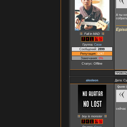
А ты хо
собрать
Episo
Fall in MAD
Группа:
Свои
Сообщений:
2899
Репутация:
3247
Замечания:
0%
Статус:
Offline
alexleon
Дата: Су
Quote
(
сейчас 
boy is monster
Группа:
Свои