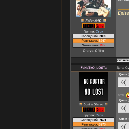
Episo
Fall in MAD
Группа:
Свои
Сообщений:
2899
Репутация:
3247
Замечания:
0%
Статус:
Offline
FaNaTkO_LOSTa
Дата: Су
Quote
(
а то!
Quote
(
Lost in Stereo
Группа:
Свои
Quote
(
Сообщений:
7621
Репутация:
3973
Замечания:
80%