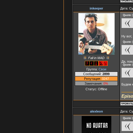
inkeeper
Дата: Су
Quote
(
Ну вот,
Quote
(
Fall in MAD
Да, пок
Quote
(
Группа:
Свои
Сообщений:
2899
Репутация:
3247
Замечания:
0%
Будем к
Статус:
Offline
Episo
alexleon
Дата: Су
Quote
(