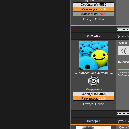
Сообщений:
5530
Репутация:
2216
Замечания:
20%
Статус:
Offline
PoMarKa
Дата: Су
Quote
(
ты согл
окруженная пеплом
Из всех 
Любовь -
Модератор
Сообщений:
3025
Репутация:
7129
Статус:
Offline
inkeeper
Дата: Су
Quote
(