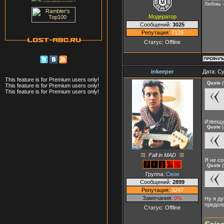
Любовь -
Модератор
Сообщений:
3025
Репутация:
7129
Статус:
Offline
inkeeper
Дата: Су
This feature is for Premium users only!
Quote
(
This feature is for Premium users only!
This feature is for Premium users only!
Извещу
Quote
(
Fall in MAD
Я не с
Quote
(
Группа:
Свои
Сообщений:
2899
Репутация:
3247
Замечания:
0%
Ну я ду
предол
Статус:
Offline