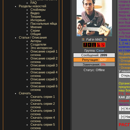
споры 
FAQ
куда ну
Разделы новостей
Органи
Спойлеры
вопрос,
Видео
Вера яв
Теории
чтобы о
Интервью
все буд
Пасхальные яйца
зависи
Мнение
времени
Серии
« Лучш
Общие
она буд
Статьи / Описания
Fall in MAD
Также 
Актеры
1, 2 на
Создатели
количе
Это интересно
из стор
Группа:
Свои
Описание серий 1
Но даже
сезона
Сообщений:
2899
правила
Описание серий 2
Репутация:
3247
- Отход
сезона
занима
Замечания:
0%
Описание серий 3
- Оскор
сезона
Статус:
Offline
У нашег
Описание серий 4
сезона
Описание серий 5
сезона
Органи
Описание серий 6
предло
сезона
наш Бо
Скачать
P.S. Эт
Скачать серии 1
КАК ДЕ
сезона
споров 
Скачать серии 2
Читать 
сезона
Скачать серии 3
сезона
Скачать серии 4
сезона
РАС
Скачать серии 5
сезона