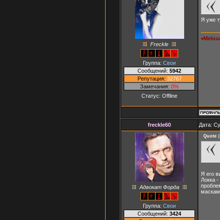
Я уже т
Melou
♥
Freckle
Группа:
Свои
Сообщений:
5942
Репутация:
32767
Замечания:
0%
Статус:
Offline
freckle60
Дата: Су
Quote
(
Я его в
Локка -
проблем
Адвокат Форда
масками
Группа:
Свои
Сообщений:
3424