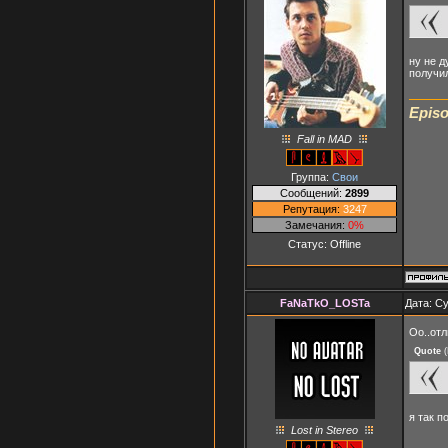
ну не д
получи
Episo
Fall in MAD
Группа:
Свои
Сообщений:
2899
Репутация:
3247
Замечания:
0%
Статус:
Offline
FaNaTkO_LOSTa
Дата: Су
Оо..отл
Quote
(
я так п
Lost in Stereo