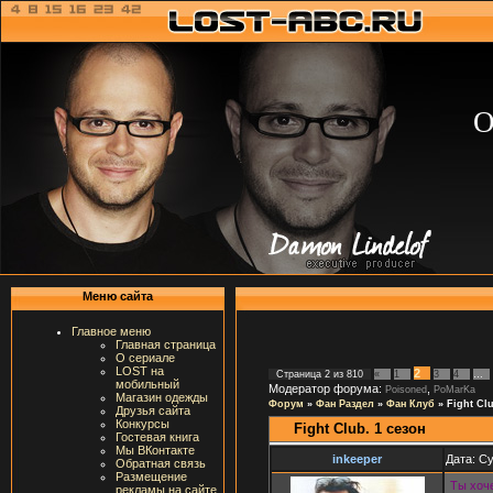
О
Меню сайта
Главное меню
Главная страница
О сериале
LOST на
2
Страница
2
из
810
«
1
3
4
…
мобильный
Модератор форума:
,
Poisoned
PoMarKa
Магазин одежды
Форум
»
Фан Раздел
»
Фан Клуб
»
Fight Clu
Друзья сайта
Конкурсы
Fight Club. 1 сезон
Гостевая книга
Мы ВКонтакте
inkeeper
Дата: Су
Обратная связь
Размещение
Ты хоч
рекламы на сайте