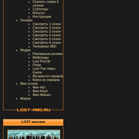
Скачать серии 6
сезона
Субтитры
Бонусы
Инструкции
Онлайн
Смотреть 1 сезон
Смотреть 2 сезон
Смотреть 3 сезон
Смотреть 4 сезон
Смотреть 5 сезон
Смотреть 6 сезон
Телеканал ABC
Медиа
Рекламные ролики
Мобизоды
Lost Puzzle
Обои
Lost:The Video
Game
Музыка из сериала
Книги из сериала
Фан-уголок
Фан-Арт
Фан-Клуб
Фан-Фикшн
Форум
LOST магазин