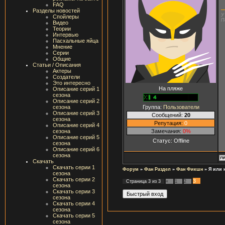
FAQ
Разделы новостей
У
Спойлеры
П
Видео
Теории
Интервью
Пасхальные яйца
Мнение
Серии
Общие
Статьи / Описания
Актеры
Создатели
Это интересно
На пляже
Описание серий 1
сезона
Описание серий 2
Группа:
Пользователи
сезона
Описание серий 3
Сообщений:
20
сезона
Репутация:
0
Описание серий 4
Замечания:
0%
сезона
Описание серий 5
Статус:
Offline
сезона
Описание серий 6
сезона
Скачать
Скачать серии 1
Форум
»
Фан Раздел
»
Фан Фикшн
»
Я или 
сезона
Скачать серии 2
3
Страница
3
из
3
«
1
2
сезона
Скачать серии 3
сезона
Скачать серии 4
сезона
Скачать серии 5
сезона