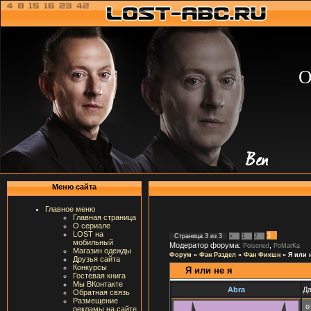
О
Меню сайта
Главное меню
Главная страница
О сериале
LOST на
3
Страница
3
из
3
«
1
2
мобильный
Модератор форума:
,
Poisoned
PoMarKa
Магазин одежды
Форум
»
Фан Раздел
»
Фан Фикшн
»
Я или 
Друзья сайта
Конкурсы
Я или не я
Гостевая книга
Мы ВКонтакте
Abra
Да
Обратная связь
Размещение
о
рекламы на сайте