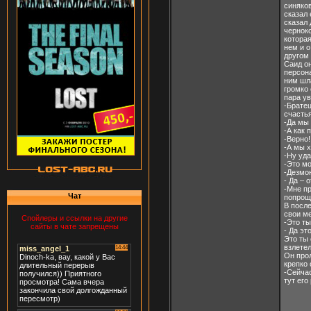
синяко
сказал 
сказал 
черноко
которая
нем и о
другом 
Саид он
персона
ним шл
громко 
пара ув
-Братец
счастья
-Да мы 
-А как 
-Верно!
-А мы х
-Ну уда
-Это мо
-Дезмо
- Да – 
-Мне пр
Чат
попрощ
В после
свои ме
Спойлеры и ссылки на другие
-Это ты
сайты в чате запрещены
- Да эт
Это ты 
взлете
Он прол
крепко 
-Сейчас
тут его