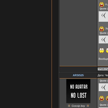
о 
Quote
(
Хе
Quote
(
Вообще,
ARSIS25
Дата: Че
Quote
(
Quote
(
Gossip boy