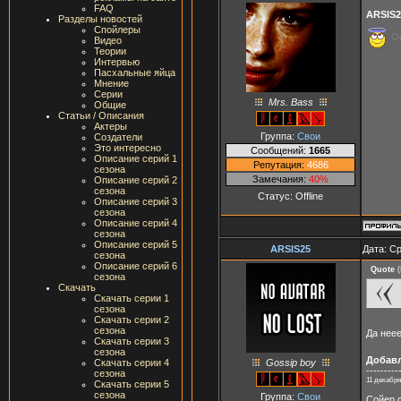
FAQ
ARSIS2
Разделы новостей
Спойлеры
О
Видео
Теории
Интервью
Пасхальные яйца
Мнение
Серии
Mrs. Bass
Общие
Статьи / Описания
Актеры
Группа:
Свои
Создатели
Это интересно
Сообщений:
1665
Описание серий 1
Репутация:
4686
сезона
Замечания:
40%
Описание серий 2
сезона
Статус:
Offline
Описание серий 3
сезона
Описание серий 4
сезона
Описание серий 5
ARSIS25
Дата: Ср
сезона
Описание серий 6
Quote
(
сезона
Скачать
Скачать серии 1
сезона
Скачать серии 2
сезона
Да неее
Скачать серии 3
сезона
Добав
Gossip boy
Скачать серии 4
---------
сезона
11 декабря
Скачать серии 5
сезона
Группа:
Свои
Сойер с