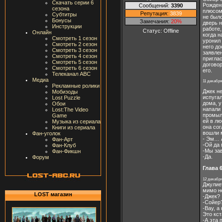
Скачать серии 6
Рождени
Сообщений:
3390
сезона
плюсом.
Репутация:
3839
Субтитры
не было
Бонусы
Замечания:
20%
дверь н
Инструкции
работе,
Статус:
Offline
Онлайн
когда н
Смотреть 1 сезон
уронил 
Смотреть 2 сезон
него до
Смотреть 3 сезон
заявле
Смотреть 4 сезон
приглас
Смотреть 5 сезон
договор
Смотреть 6 сезон
его.
Телеканал ABC
Медиа
11 декабря
Рекламные ролики
Джек не
Мобизоды
испугал
Lost Puzzle
дома, у
Обои
напали 
Lost:The Video
промыл 
Game
ей в лю
Музыка из сериала
она сог
Книги из сериала
вошли 
Фан-уголок
- Эм… А
Фан-Арт
-Ой да 
Фан-Клуб
-Мы зав
Фан-Фикшн
-Да.
Форум
Глава 
12 декабря
Джулиет
мимо не
LOST магазин
-Джек?
-Сойер?
-Вау, а
Это кст
-А эта 