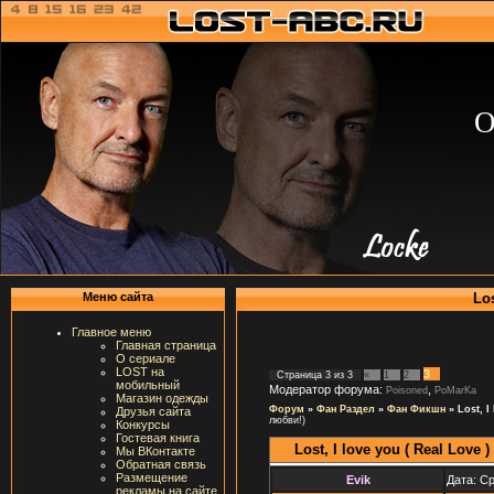
О
Los
Меню сайта
Главное меню
Главная страница
О сериале
LOST на
3
Страница
3
из
3
«
1
2
мобильный
Модератор форума:
,
Poisoned
PoMarKa
Магазин одежды
Форум
»
Фан Раздел
»
Фан Фикшн
»
Lost, I
Друзья сайта
любви!)
Конкурсы
Гостевая книга
Lost, I love you ( Real Love )
Мы ВКонтакте
Обратная связь
Размещение
Evik
Дата: Ср
рекламы на сайте