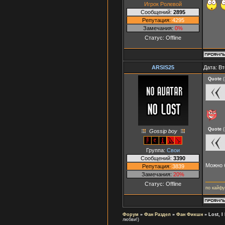
Игрок Ролевой
Сообщений:
2895
Репутация:
4295
Замечания:
0%
Статус:
Offline
ARSIS25
Дата: Вт
Quote
(
Quote
(
Gossip boy
Группа:
Свои
Сообщений:
3390
Можно б
Репутация:
3839
Замечания:
20%
Статус:
Offline
по кайфу
Форум
»
Фан Раздел
»
Фан Фикшн
»
Lost, I
любви!)