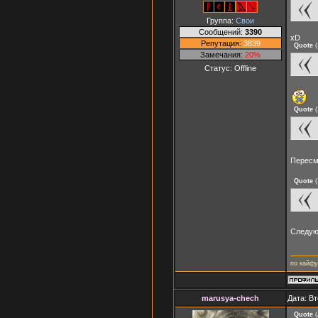
Группа:
Свои
Сообщений:
3390
xD
Репутация:
3839
Quote
(
Замечания:
20%
Статус:
Offline
Quote
(
Пересм
Quote
(
Следую
по кайфу
marusya-chech
Дата: Вт
Quote
(