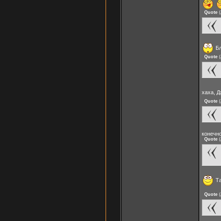
Quote
(
Бл
Quote
(
хаха, Д
Quote
(
конечно
Quote
(
Та
Quote
(