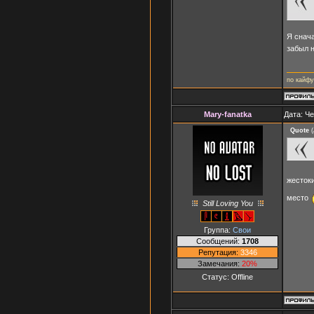
Я снача
забыл н
по кайфу
Mary-fanatka
Дата: Че
Quote
(
жесток
место
Still Loving You
Группа:
Свои
Сообщений:
1708
Репутация:
3346
Замечания:
20%
Статус:
Offline