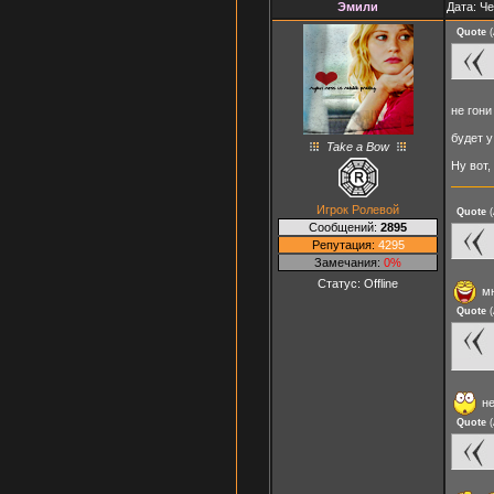
Эмили
Дата: Че
Quote
(
не гон
будет 
Take a Bow
Ну вот,
Игрок Ролевой
Quote
(
Сообщений:
2895
Репутация:
4295
Замечания:
0%
Статус:
Offline
мн
Quote
(
не
Quote
(