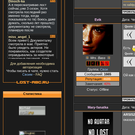
по кайфу
Evik
Дата: Че
Quote
(
Есть
Quote
(
Mrs. Bass
Для добавления необходима
авторизация
Группа:
Свои
Чтобы писать в чате, нужно стать
Сообщений:
1665
Своим
-
FAQ
Ой как
Репутация:
4686
Замечания:
40%
Статус:
Offline
Статистика
Mary-fanatka
Дата: Че
ARSIS2
оказал