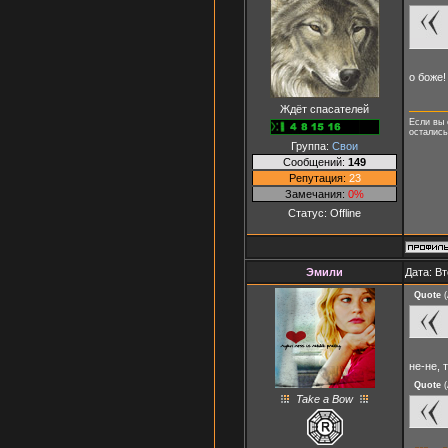
о боже
Ждёт спасателей
Если вы 
осталис
Группа:
Свои
Сообщений:
149
Репутация:
23
Замечания:
0%
Статус:
Offline
Эмили
Дата: Вт
Quote
(
не-не, 
Quote
(
Take a Bow