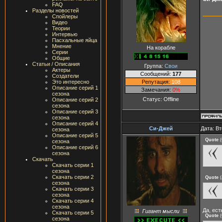
FAQ
Разделы новостей
Спойлеры
Видео
Теории
Интервью
Пасхальные яйца
Мнение
На корабле
Серии
Общие
Статьи / Описания
Группа:
Свои
Актеры
Сообщений:
177
Создатели
Репутация:
108
Это интересно
Описание серий 1
Замечания:
0%
сезона
Статус:
Offline
Описание серий 2
сезона
Описание серий 3
сезона
Описание серий 4
Си-Джей
Дата: Вт
сезона
Описание серий 5
Quote
(
сезона
Описание серий 6
сезона
Скачать
Скачать серии 1
сезона
Скачать серии 2
Quote
(
сезона
Скачать серии 3
сезона
Скачать серии 4
сезона
Да, ест
Гигант мысли
Скачать серии 5
Quote
(
сезона