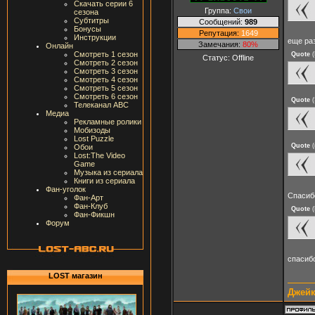
Скачать серии 6
Группа:
Свои
сезона
Субтитры
Сообщений:
989
Бонусы
Репутация:
1649
Инструкции
еще ра
Замечания:
80%
Онлайн
Смотреть 1 сезон
Quote
(
Статус:
Offline
Смотреть 2 сезон
Смотреть 3 сезон
Смотреть 4 сезон
Смотреть 5 сезон
Смотреть 6 сезон
Quote
(
Телеканал ABC
Медиа
Рекламные ролики
Мобизоды
Lost Puzzle
Quote
(
Обои
Lost:The Video
Game
Музыка из сериала
Книги из сериала
Фан-уголок
Спасибо
Фан-Арт
Фан-Клуб
Quote
(
Фан-Фикшн
Форум
спасиб
LOST магазин
Джейк