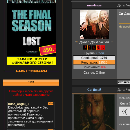
mrs-linus
Дата: Че
Си-Дж
My peopl
ДжиГа-ДрыГающая
Группа:
Свои
Сообщений:
1769
Репутация:
12510
Замечания:
0%
Статус:
Offline
Чат
Си-Джей
Дата: Че
Спойлеры и ссылки на другие
сайты в чате запрещены
mrs-lin
Quote
(
ну кон