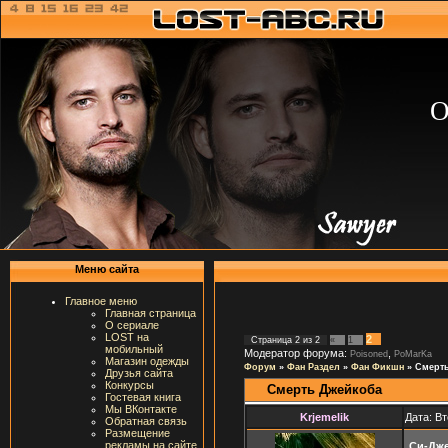
О
Меню сайта
Главное меню
Главная страница
О сериале
LOST на
2
Страница
2
из
2
«
1
мобильный
Модератор форума:
,
Poisoned
PoMarKa
Магазин одежды
Форум
»
Фан Раздел
»
Фан Фикшн
»
Смерт
Друзья сайта
Конкурсы
Смерть Джейкоба
Гостевая книга
Мы ВКонтакте
Krjemelik
Дата: Вт
Обратная связь
Размещение
рекламы на сайте
Си-Дж