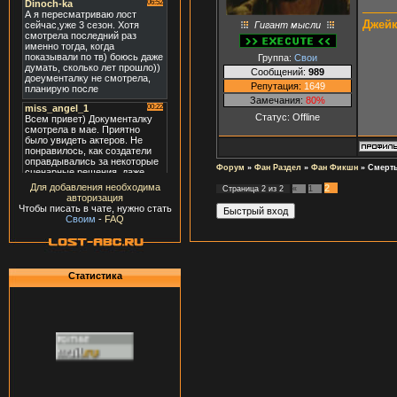
Джейк
Гигант мысли
Группа:
Свои
Сообщений:
989
Репутация:
1649
Замечания:
80%
Статус:
Offline
Форум
»
Фан Раздел
»
Фан Фикшн
»
Смерт
Для добавления необходима
2
Страница
2
из
2
«
1
авторизация
Чтобы писать в чате, нужно стать
Своим
-
FAQ
Статистика