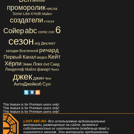
мнение
проморолик
числа
Some Like it Hoth
Майкл
создатели
статуя
6
abc
Сойер
comic con
сезон
arg
Джулиет
ричард
загадки Вселенной
Кейт
Первый Канал
видео
Хёрли
Локк
Саид
Эмми
dvd
Линделоф
фанарт
Майлз
Кьюз
джек
джин
Ченг
АнтиДжейкоб
Сун
This feature is for Premium users only!
This feature is for Premium users only!
This feature is for Premium users only!
LOST-ABC.RU
- Все используемые аудиовизуальные
материалы, размещенные на сайте, являются
собственностью их изготовителя (владельца прав) и
охраняются законом. Эти материалы предназначены