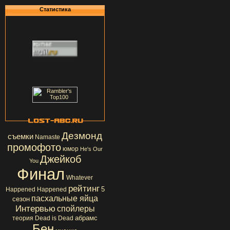
Статистика
Дезмонд
съемки
Namaste
промофото
юмор
He's Our
Джейкоб
You
Финал
Whatever
рейтинг
5
Happened Happened
пасхальные яйца
сезон
Интервью
спойлеры
абрамс
теория
Dead is Dead
Бен