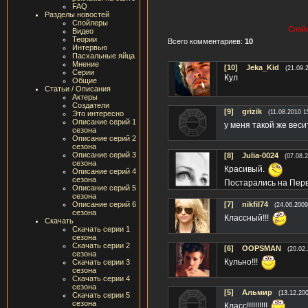
FAQ
Разделы новостей
Спойлеры
Спойл
Видео
Теории
Всего комментариев:
10
Интервью
Пасхальные яйца
Мнение
[10]
Jeka_Kid
(21.09.
Серии
Кул
Общие
Статьи / Описания
Актеры
Создатели
[9]
grizik
(11.08.2010 1
Это интересно
Описание серий 1
у меня такой же вес
сезона
Описание серий 2
сезона
Описание серий 3
[8]
Julia-0024
(07.08.
сезона
Красивый.
Описание серий 4
сезона
Постарались на Пер
Описание серий 5
сезона
Описание серий 6
[7]
nikfil74
(24.06.2009
сезона
Классный!!!
Скачать
Скачать серии 1
сезона
Скачать серии 2
[6]
OOPSMAN
(20.02
сезона
Кульно!!!
Скачать серии 3
сезона
Скачать серии 4
сезона
[5]
Альмир
(13.12.20
Скачать серии 5
сезона
Класс!!!!!!!!!!