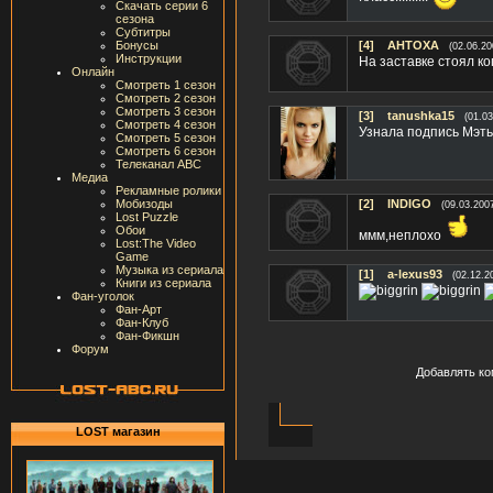
Скачать серии 6
сезона
Субтитры
Бонусы
[4]
AHTOXA
(02.06.20
Инструкции
На заставке стоял ког
Онлайн
Смотреть 1 сезон
Смотреть 2 сезон
Смотреть 3 сезон
[3]
tanushka15
(01.03
Смотреть 4 сезон
Узнала подпись Мэтью
Смотреть 5 сезон
Смотреть 6 сезон
Телеканал ABC
Медиа
Рекламные ролики
Мобизоды
[2]
INDIGO
(09.03.200
Lost Puzzle
Обои
ммм,неплохо
Lost:The Video
Game
Музыка из сериала
[1]
a-lexus93
(02.12.2
Книги из сериала
Фан-уголок
Фан-Арт
Фан-Клуб
Фан-Фикшн
Форум
Добавлять ко
LOST магазин