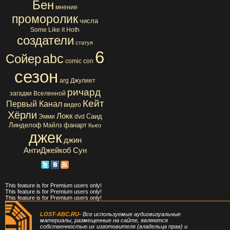
Бен
мнение
проморолик
числа
Some Like it Hoth
создатели
статуя
6
abc
Сойер
comic con
сезон
arg
Джулиет
ричард
загадки Вселенной
Кейт
Первый Канал
видео
Хёрли
Локк
Саид
Эмми
dvd
Линделоф
фанарт
Майлз
Кьюз
джек
джин
АнтиДжейкоб
Сун
This feature is for Premium users only!
This feature is for Premium users only!
This feature is for Premium users only!
LOST-ABC.RU
- Все используемые аудиовизуальные
материалы, размещенные на сайте, являются
собственностью их изготовителя (владельца прав) и