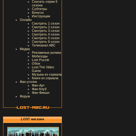
Скачать серии 6
сезона
Субтитры
Бонусы
Инструкции
Онлайн
Смотреть 1 сезон
Смотреть 2 сезон
Смотреть 3 сезон
Смотреть 4 сезон
Смотреть 5 сезон
Смотреть 6 сезон
Телеканал ABC
Медиа
Рекламные ролики
Мобизоды
Lost Puzzle
Обои
Lost:The Video
Game
Музыка из сериала
Книги из сериала
Фан-уголок
Фан-Арт
Фан-Клуб
Фан-Фикшн
Форум
LOST магазин