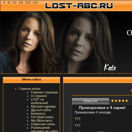
О
Меню сайта
Главное меню
Главная страница
О сериале
LOST на
мобильный
Магазин одежды
Проморолики к 4 серии!
Друзья сайта
Проморолики 4 эпизода:
Конкурсы
Гостевая книга
ТУТ
Мы ВКонтакте
Обратная связь
ТУТ
Размещение
рекламы на сайте