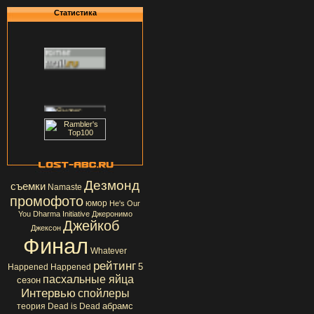
Статистика
Дезмонд
съемки
Namaste
промофото
юмор
He's Our
You
Dharma Initiative
Джеронимо
Джейкоб
Джексон
Финал
Whatever
рейтинг
5
Happened Happened
пасхальные яйца
сезон
Интервью
спойлеры
абрамс
теория
Dead is Dead