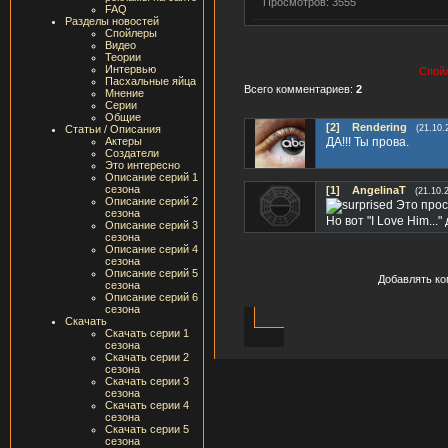
Просмотров: 3555
FAQ
Разделы новостей
Спойлеры
Видео
Теории
Интервью
Спойл
Пасхальные яйца
Всего комментариев:
2
Мнение
Серии
Общие
[2]
Rendering
Статьи / Описания
(21.10.
Актеры
ДА!!! Ты прова.
Создатели
Это интересно
Описание серий 1
сезона
[1]
AngelinaT
(21.10.
Описание серий 2
Это прос
сезона
Но вот "I Love Him...
Описание серий 3
сезона
Описание серий 4
сезона
Описание серий 5
Добавлять ко
сезона
Описание серий 6
сезона
Скачать
Скачать серии 1
сезона
Скачать серии 2
сезона
Скачать серии 3
сезона
Скачать серии 4
сезона
Скачать серии 5
сезона