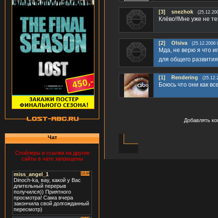
[3]
snezhok
(25.12.20
Клёво!!Мне уже не те
[2]
Olsiva
(25.12.2006 
Мда, не верю я что и
для общего развити
[1]
Rendering
(25.12.
Боюсь что они как все
Добавлять ко
Чат
Спойлеры и ссылки на другие
сайты в чате запрещены