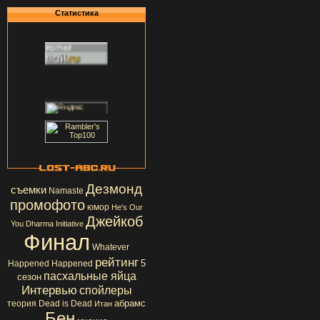
Статистика
Дезмонд
съемки
Namaste
промофото
юмор
He's Our
Джейкоб
You
Dharma Initiative
Финал
Whatever
рейтинг
5
Happened Happened
пасхальные яйца
сезон
Интервью
спойлеры
абрамс
теория
Dead is Dead
Итан
Бен