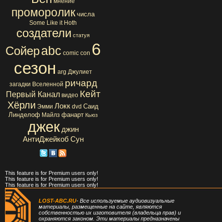
мнение
проморолик
числа
Some Like it Hoth
создатели
статуя
6
abc
Сойер
comic con
сезон
arg
Джулиет
ричард
загадки Вселенной
Кейт
Первый Канал
видео
Хёрли
Локк
Саид
Эмми
dvd
Линделоф
фанарт
Майлз
Кьюз
джек
джин
АнтиДжейкоб
Сун
This feature is for Premium users only!
This feature is for Premium users only!
This feature is for Premium users only!
LOST-ABC.RU
- Все используемые аудиовизуальные
материалы, размещенные на сайте, являются
собственностью их изготовителя (владельца прав) и
охраняются законом. Эти материалы предназначены