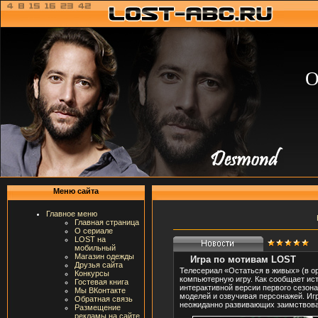
О
Меню сайта
Главное меню
Главная страница
О сериале
LOST на
мобильный
Магазин одежды
Игра по мотивам LOST
Друзья сайта
Телесериал «Остаться в живых» (в о
Конкурсы
компьютерную игру. Как сообщает ис
Гостевая книга
интерактивной версии первого сезона
Мы ВКонтакте
моделей и озвучивая персонажей. Игр
Обратная связь
неожиданно развивающих заимствова
Размещение
рекламы на сайте