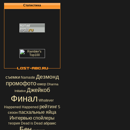
Статистика
Дезмонд
съемки
Namaste
промофото
юмор
Dharma
Джейкоб
Initiative
Финал
Whatever
рейтинг
5
Happened Happened
пасхальные яйца
сезон
Интервью
спойлеры
абрамс
теория
Dead is Dead
Бен