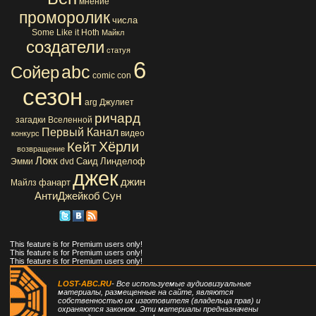
мнение
проморолик
числа
Some Like it Hoth
Майкл
создатели
статуя
6
abc
Сойер
comic con
сезон
arg
Джулиет
ричард
загадки Вселенной
Первый Канал
видео
конкурс
Хёрли
Кейт
возвращение
Локк
Саид
Линделоф
Эмми
dvd
джек
джин
фанарт
Майлз
АнтиДжейкоб
Сун
This feature is for Premium users only!
This feature is for Premium users only!
This feature is for Premium users only!
LOST-ABC.RU
- Все используемые аудиовизуальные
материалы, размещенные на сайте, являются
собственностью их изготовителя (владельца прав) и
охраняются законом. Эти материалы предназначены