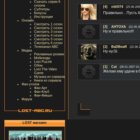
Скачать серии 6
сезона
[4]
nikfil74
(25.06.200
Субтитры
Правильно... Пусть 
Бонусы
Инструкции
Онлайн
Смотреть 1 сезон
[3]
AHTOXA
(02.06.2
Смотреть 2 сезон
Ну и правельно!!!
Смотреть 3 сезон
Смотреть 4 сезон
Смотреть 5 сезон
Смотреть 6 сезон
Телеканал ABC
[2]
BaDBeaR
(22.06.
Медиа
Ну ну.Gl.
Рекламные ролики
Мобизоды
Lost Puzzle
Обои
[1]
Cat
(09.01.2007 01:
Lost:The Video
Желаю ему удачи в б
Game
Музыка из сериала
Книги из сериала
Фан-уголок
Фан-Арт
Фан-Клуб
Фан-Фикшн
Форум
LOST магазин