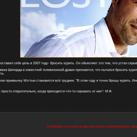
ставил себе цель в 2007 году- бросить курить. Он обьясняет это тем, что устал скры
жека Шепарда в известной телевизонной драме признается, что пытался бросить курит
ть.
вою приивычку Мэттью становится всё труднее. "В этом году я точно брошу курить. Ино
 просто отвратительно, когда приходится что-то скрывать от них"- М.Ф.
Спойлеры и ссылки на другие сайты в комментариях за