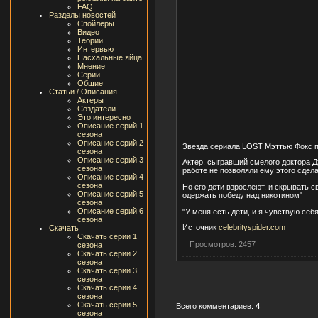
FAQ
Разделы новостей
Спойлеры
Видео
Теории
Интервью
Пасхальные яйца
Мнение
Серии
Общие
Статьи / Описания
Актеры
Создатели
Это интересно
Описание серий 1
сезона
Описание серий 2
Звезда сериала LOST Мэттью Фокс по
сезона
Описание серий 3
Актер, сыгравший смелого доктора Д
сезона
работе не позволяли ему этого сдела
Описание серий 4
сезона
Но его дети взрослеют, и скрывать с
Описание серий 5
одержать победу над никотином"
сезона
Описание серий 6
"У меня есть дети, и я чувствую себя
сезона
Источник
celebrityspider.com
Скачать
Скачать серии 1
Просмотров: 2457
сезона
Скачать серии 2
сезона
Скачать серии 3
сезона
Скачать серии 4
сезона
Скачать серии 5
Всего комментариев:
4
сезона