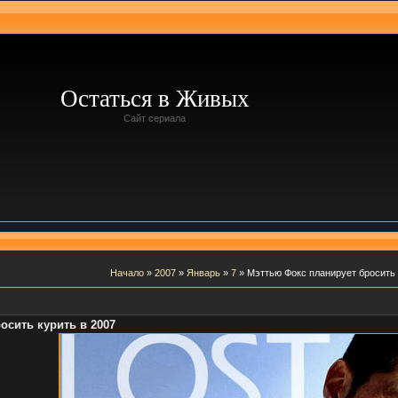
Остаться в Живых
Сайт сериала
Начало
»
2007
»
Январь
»
7
» Мэттью Фокс планирует бросить 
осить курить в 2007