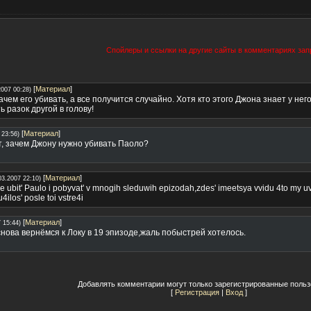
Спойлеры и ссылки на другие сайты в комментариях за
[
Материал
]
2007 00:28)
чем его убивать, а все получится случайно. Хотя кто этого Джона знает у нег
 разок другой в голову!
[
Материал
]
 23:56)
т, зачем Джону нужно убивать Паоло?
[
Материал
]
03.2007 22:10)
we ubit' Paulo i pobyvat' v mnogih sleduwih epizodah,zdes' imeetsya vvidu 4to my
4ilos' posle toi vstre4i
[
Материал
]
 15:44)
нова вернёмся к Локу в 19 эпизоде,жаль побыстрей хотелось.
Добавлять комментарии могут только зарегистрированные польз
[
Регистрация
|
Вход
]