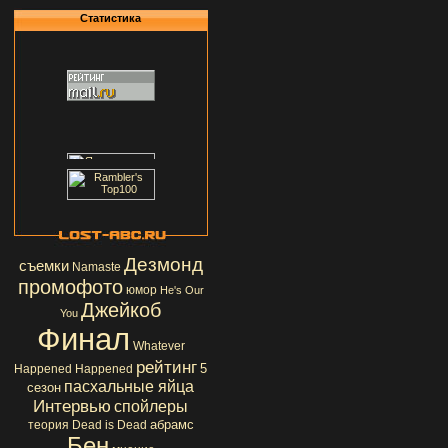
Статистика
Дезмонд
съемки
Namaste
промофото
юмор
He's Our
Джейкоб
You
Финал
Whatever
рейтинг
5
Happened Happened
пасхальные яйца
сезон
Интервью
спойлеры
абрамс
теория
Dead is Dead
Бен