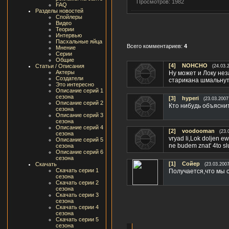
Просмотров: 1982
FAQ
Разделы новостей
Спойлеры
Видео
Теории
Интервью
Пасхальные яйца
Всего комментариев:
4
Мнение
Серии
Общие
[4]
NOHCHO
Статьи / Описания
(24.03.
Актеры
Ну может и Локу неза
Создатели
старикана шмальнуть
Это интересно
Описание серий 1
сезона
[3]
hyperi
(23.03.2007
Описание серий 2
Кто нибудь объясни
сезона
Описание серий 3
сезона
Описание серий 4
[2]
voodooman
(23.
сезона
vryad li,Lok doljen e
Описание серий 5
ne budem znat' 4to slu
сезона
Описание серий 6
сезона
[1]
Сойер
Скачать
(23.03.2007
Скачать серии 1
Получается,что мы с
сезона
Скачать серии 2
сезона
Скачать серии 3
сезона
Скачать серии 4
сезона
Скачать серии 5
сезона