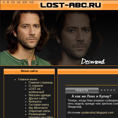
Меню сайта
Главное меню
Главная страница
О сериале
LOST на
мобильный
Магазин одежды
А как же Локк и Купер?
Друзья сайта
Теперь, когда Локк взорвал субмари
Конкурсы
пять недель прежде чем зрители снов
Гостевая книга
Линделоф.
Мы ВКонтакте
Обратная связь
Источник
spoilerslost.blogspot.com
Размещение
рекламы на сайте