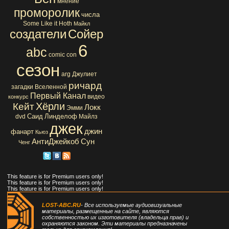
мнение
проморолик
числа
Some Like it Hoth
Майкл
создатели
Сойер
6
abc
comic con
сезон
arg
Джулиет
ричард
загадки Вселенной
Первый Канал
видео
конкурс
Хёрли
Кейт
Локк
Эмми
Саид
Линделоф
dvd
Майлз
джек
джин
фанарт
Кьюз
АнтиДжейкоб
Сун
Ченг
This feature is for Premium users only!
This feature is for Premium users only!
This feature is for Premium users only!
LOST-ABC.RU
- Все используемые аудиовизуальные
материалы, размещенные на сайте, являются
собственностью их изготовителя (владельца прав) и
охраняются законом. Эти материалы предназначены