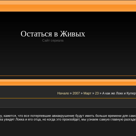
Остаться в Живых
Сайт сериала
Начало
»
2007
»
Март
»
23
» А как же Локк и Купер
ну, кажется, что все потерпевшие авиакрушение будут иметь больше времени для сам
а увидят Локка и его отца, но когда это произойдет, мы узнаем самую главную разгад