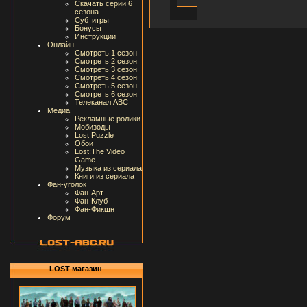
Скачать серии 6
сезона
Субтитры
Бонусы
Инструкции
Онлайн
Смотреть 1 сезон
Смотреть 2 сезон
Смотреть 3 сезон
Смотреть 4 сезон
Смотреть 5 сезон
Смотреть 6 сезон
Телеканал ABC
Медиа
Рекламные ролики
Мобизоды
Lost Puzzle
Обои
Lost:The Video
Game
Музыка из сериала
Книги из сериала
Фан-уголок
Фан-Арт
Фан-Клуб
Фан-Фикшн
Форум
LOST магазин