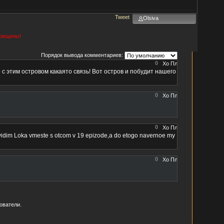
Tweet
Olsiva
прещены!
Порядок вывода комментариев:
0
о с этим островом какаято связь! Вот остров и побудит нашего
0
0
 uvidim Loka vmeste s otcom v 19 epizode,a do etogo navernoe my
0
ователи.