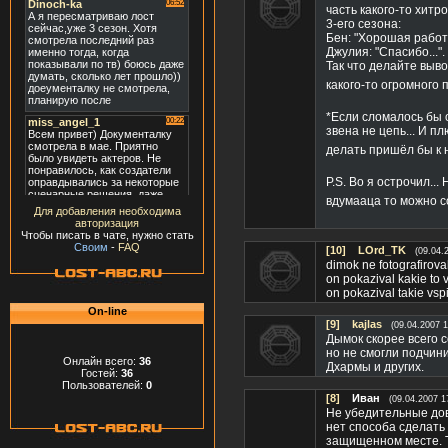
часть какого-то хитр
3-его сезона:
Бен: "Хорошая работ
Джулия: "Спасибо...".
Так что делайте выв
какого-то огромного 
*Если сломалось бы о
звена не цепь... И п
делать пришёл бы к 
P.S. Во я острочил..
вдумааца то можно с
Для добавления необходима
авторизация
Чтобы писать в чате, нужно стать
Своим
-
FAQ
[10]
LOrd_TK
(09.04.
dimok ne fotografiroval
on pokazival kakie to v
on pokazival takie vsp
On-line
[9]
kajlas
(09.04.2007 1
Дымок скорее всего 
но не смогли подчин
Онлайн всего:
36
Дхармы и других.
Гостей:
36
Пользователей:
0
[8]
Иван
(09.04.2007 1
Не убедительные дово
нет способа сделать
защищенном месте. Т