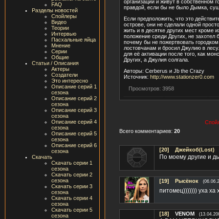
организации и живут в собственном 
FAQ
правдой, если бы не было Дымка, сущ
Разделы новостей
Спойлеры
Если предположить, что это действит
Видео
острове, они не сделали одной прос
Теории
жить и в десятке других мест кроме 
Интервью
положение среди Других, не захотел 
Пасхальные яйца
почему бы не пожертвовать городком
Мнение
лостовчанам и бросил Джулию в лесу.
Серии
для её активации после того, как мо
Общие
Других, а Джулия солгала.
Статьи / Описания
Актеры
Авторы: Cerberus и Jb the Crazy
Создатели
Источник:
http://www.stationzer0.com
Это интересно
Описание серий 1
Просмотров: 3958
сезона
Описание серий 2
сезона
Описание серий 3
сезона
Описание серий 4
Спойл
сезона
Всего комментариев:
20
Описание серий 5
сезона
Описание серий 6
[20]
Джейкоб(Lost)
сезона
По моему другие и д
Скачать
Скачать серии 1
сезона
Скачать серии 2
сезона
[19]
Рысёнок
(06.06.
Скачать серии 3
питомец))))))) уха ха
сезона
Скачать серии 4
сезона
Скачать серии 5
[18]
VENOM
(13.04.20
сезона