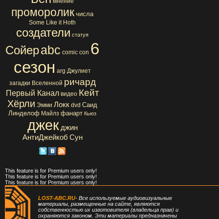
мнение
проморолик
числа
Some Like it Hoth
создатели
статуя
6
abc
Сойер
comic con
сезон
arg
Джулиет
ричард
загадки Вселенной
Кейт
Первый Канал
видео
Хёрли
Локк
Саид
Эмми
dvd
Линделоф
фанарт
Майлз
Кьюз
джек
джин
АнтиДжейкоб
Сун
This feature is for Premium users only!
This feature is for Premium users only!
This feature is for Premium users only!
LOST-ABC.RU
- Все используемые аудиовизуальные
материалы, размещенные на сайте, являются
собственностью их изготовителя (владельца прав) и
охраняются законом. Эти материалы предназначены