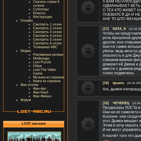
А ВАМ НЕПРИХОДИЛ
Скачать серии 6
сезона
ОДМАНЫВАЕТ ВЕТЬ 
Субтитры
О ТЕХ КТО ЖИВЕТ 
Бонусы
ПОЕВИЛСЯ ДА И НЕ
Инструкции
АНЕ ТО ШТО ЖЕНШ
Онлайн
Смотреть 1 сезон
Смотреть 2 сезон
[17]
NATA_K
(11.04.2
Смотреть 3 сезон
Чтобы ни представля
Смотреть 4 сезон
роль брошеной другим
Смотреть 5 сезон
другом, она открывае
Смотреть 6 сезон
боится самих вспыше
Телеканал ABC
Медиа
убила- ведь монстр-
Рекламные ролики
опасность и для Джул
Мобизоды
слишком важная фигу
Lost Puzzle
доверил ей Джека и д
Обои
вместе с дымком ряд
Lost:The Video
точно подмечено.
Game
Музыка из сериала
Книги из сериала
[16]
iguana
(10.04.200
Фан-уголок
Фан-Арт
Ага, дымок-папарац
Фан-Клуб
Фан-Фикшн
Форум
[15]
ЧЕЧЕНЕЦ
(10.04
Продюсеры ЛОСТа в с
Они не из самолета и
4сезоне- они создате
этот Дымок мешает им
LOST магазин
Этим я хочу сказать 
И не могут управлять
А насчёт того что д