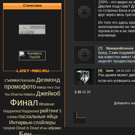
100% - это видно из 
Статистика
Джулия подстава? Для
со стороны Бена и уж
круг через весь трет
Из того что здесь пр
анонсировали) не люб
героев если и не люб
изучающе.
[7]
ЯрмаркаБлинов
Бред. Сами подумайт
как известно имеет с
нидочёт продюссеро
[6]
iavm
(09.04.2007 17
Раз дымок может дви
Дезмонд
съемки
Namaste
если его уговорить н
промофото
юмор
He's Our
Джейкоб
1-15
16-20
You
Dharma Initiative
Финал
Добавлять ко
Whatever
рейтинг
5
Happened Happened
пасхальные яйца
сезон
Интервью
спойлеры
абрамс
теория
Dead is Dead
Итан
Бен