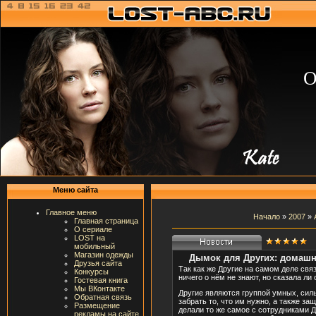
О
Меню сайта
Главное меню
Начало
»
2007
»
Главная страница
О сериале
LOST на
мобильный
Магазин одежды
Дымок для Других: домашн
Друзья сайта
Так как же Другие на самом деле св
Конкурсы
ничего о нём не знают, но сказала л
Гостевая книга
Мы ВКонтакте
Другие являются группой умных, сил
Обратная связь
забрать то, что им нужно, а также з
Размещение
делали то же самое с сотрудниками 
рекламы на сайте