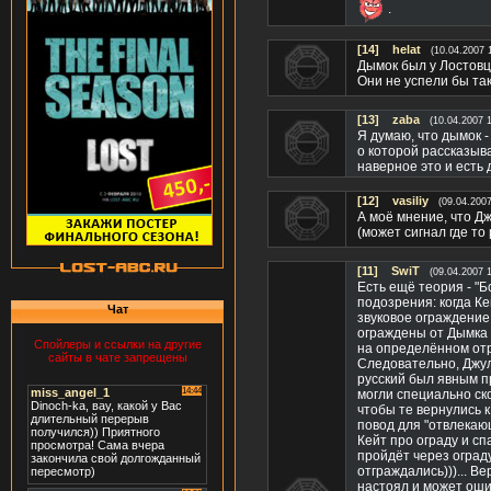
.
[14]
helat
(10.04.2007 
Дымок был у Лостовц
Они не успели бы так
[13]
zaba
(10.04.2007 
Я думаю, что дымок -
о которой рассказыв
наверное это и есть 
[12]
vasiliy
(09.04.2007
А моё мнение, что Д
(может сигнал где то 
[11]
SwiT
(09.04.2007 
Есть ещё теория - "
подозрения: когда Ке
Чат
звуковое ограждение 
ограждены от Дымка (
Спойлеры и ссылки на другие
на определённом отр
сайты в чате запрещены
Следовательно, Джул
русский был явным п
могли специально ско
чтобы те вернулись к
повод для "отвлекающ
Кейт про ограду и сп
пройдёт через ограду
отграждались)))... В
настоял и может ошиб