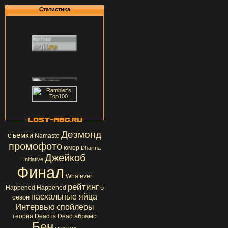
Статистика
Дезмонд
съемки
Namaste
промофото
юмор
Dharma
Джейкоб
Initiative
Финал
Whatever
рейтинг
5
Happened Happened
пасхальные яйца
сезон
Интервью
спойлеры
абрамс
теория
Dead is Dead
Бен