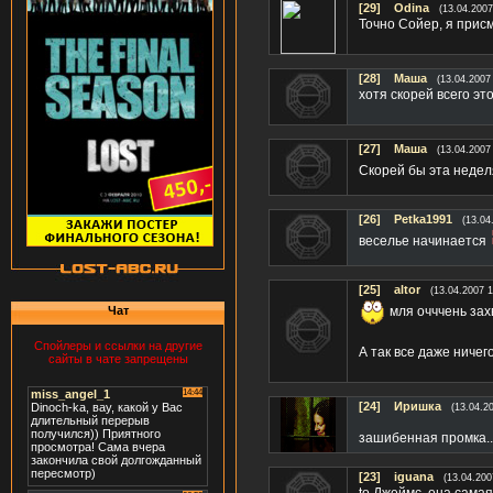
[29]
Odina
(13.04.2007
Точно Сойер, я присм
[28]
Маша
(13.04.2007
хотя скорей всего эт
[27]
Маша
(13.04.2007
Скорей бы эта неде
[26]
Petka1991
(13.04
веселье начинается
[25]
altor
(13.04.2007 1
мля очччень зах
Чат
Спойлеры и ссылки на другие
А так все даже ничег
сайты в чате запрещены
[24]
Иришка
(13.04.2
зашибенная промка..
[23]
iguana
(13.04.200