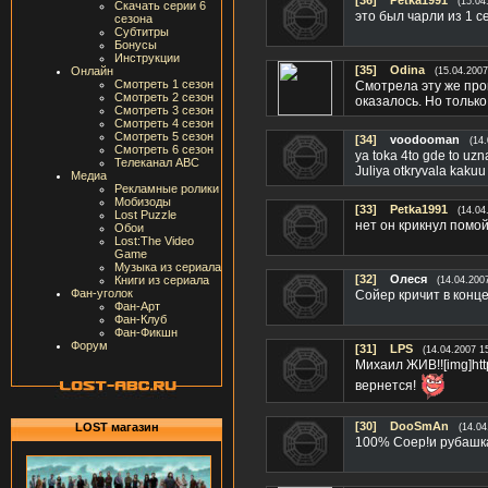
[36]
Petka1991
(15.04
Скачать серии 6
это был чарли из 1 с
сезона
Субтитры
Бонусы
Инструкции
[35]
Odina
Онлайн
(15.04.2007
Смотреть 1 сезон
Смотрела эту же пром
Смотреть 2 сезон
оказалось. Но только 
Смотреть 3 сезон
Смотреть 4 сезон
Смотреть 5 сезон
[34]
voodooman
(14
Смотреть 6 сезон
ya toka 4to gde to uzn
Телеканал ABC
Juliya otkryvala kakuu
Медиа
Рекламные ролики
Мобизоды
[33]
Petka1991
(14.04
Lost Puzzle
нет он крикнул помой
Обои
Lost:The Video
Game
Музыка из сериала
[32]
Олеся
Книги из сериала
(14.04.200
Фан-уголок
Сойер кричит в конце
Фан-Арт
Фан-Клуб
Фан-Фикшн
Форум
[31]
LPS
(14.04.2007 1
Михаил ЖИВ!![img]http
вернется!
[30]
DooSmAn
LOST магазин
(14.04
100% Соер!и рубашка