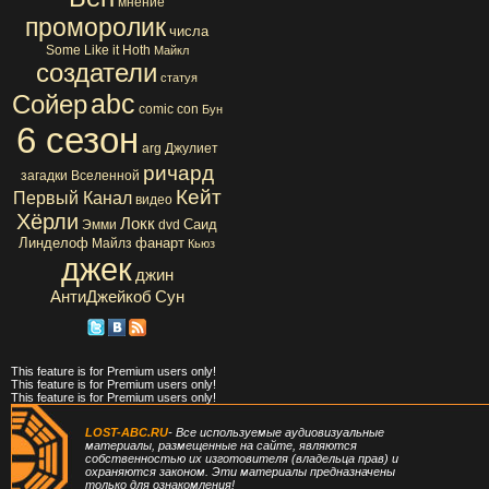
мнение
проморолик
числа
Some Like it Hoth
Майкл
создатели
статуя
abc
Сойер
comic con
Бун
6 сезон
arg
Джулиет
ричард
загадки Вселенной
Кейт
Первый Канал
видео
Хёрли
Локк
Саид
Эмми
dvd
Линделоф
фанарт
Майлз
Кьюз
джек
джин
АнтиДжейкоб
Сун
This feature is for Premium users only!
This feature is for Premium users only!
This feature is for Premium users only!
LOST-ABC.RU
- Все используемые аудиовизуальные
материалы, размещенные на сайте, являются
собственностью их изготовителя (владельца прав) и
охраняются законом. Эти материалы предназначены
только для ознакомления!