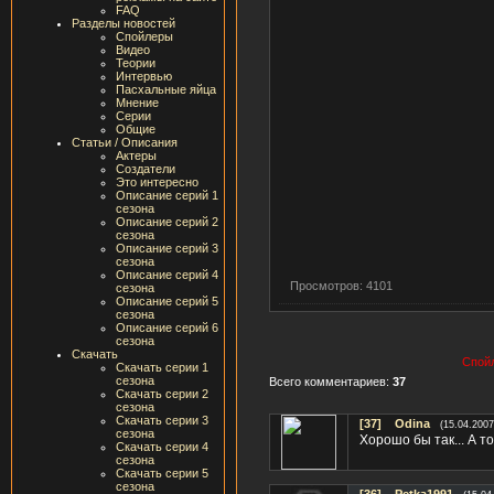
FAQ
Разделы новостей
Спойлеры
Видео
Теории
Интервью
Пасхальные яйца
Мнение
Серии
Общие
Статьи / Описания
Актеры
Создатели
Это интересно
Описание серий 1
сезона
Описание серий 2
сезона
Описание серий 3
сезона
Описание серий 4
Просмотров: 4101
сезона
Описание серий 5
сезона
Описание серий 6
сезона
Скачать
Спойл
Скачать серии 1
сезона
Всего комментариев:
37
Скачать серии 2
сезона
Скачать серии 3
[37]
Odina
(15.04.2007
сезона
Хорошо бы так... А т
Скачать серии 4
сезона
Скачать серии 5
сезона