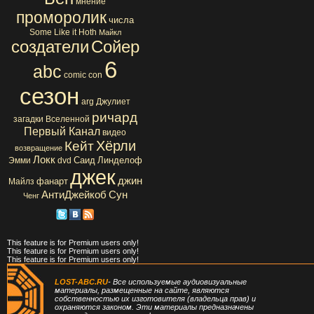
мнение
проморолик
числа
Some Like it Hoth
Майкл
создатели
Сойер
6
abc
comic con
сезон
arg
Джулиет
ричард
загадки Вселенной
Первый Канал
видео
Хёрли
Кейт
возвращение
Локк
Саид
Линделоф
Эмми
dvd
джек
джин
фанарт
Майлз
АнтиДжейкоб
Сун
Ченг
This feature is for Premium users only!
This feature is for Premium users only!
This feature is for Premium users only!
LOST-ABC.RU
- Все используемые аудиовизуальные
материалы, размещенные на сайте, являются
собственностью их изготовителя (владельца прав) и
охраняются законом. Эти материалы предназначены