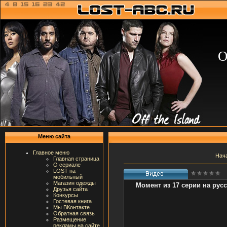
О
Меню сайта
Главное меню
Нач
Главная страница
О сериале
LOST на
мобильный
Магазин одежды
Момент из 17 серии на рус
Друзья сайта
Конкурсы
Гостевая книга
Мы ВКонтакте
Обратная связь
Размещение
рекламы на сайте