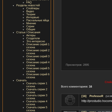
FAQ
Разделы новостей
Спойлеры
Видео
Теории
Интервью
Пасхальные яйца
Мнение
Серии
Общие
Статьи / Описания
Актеры
Создатели
Это интересно
Описание серий 1
сезона
Описание серий 2
сезона
Описание серий 3
сезона
Описание серий 4
Просмотров: 2895
сезона
Описание серий 5
сезона
Описание серий 6
сезона
Скачать
Спойл
Скачать серии 1
сезона
Всего комментариев:
16
Скачать серии 2
сезона
Скачать серии 3
[16]
ProfessoR
(14.04
сезона
http://prostudio.hocom
Скачать серии 4
сезона
Скачать серии 5
сезона