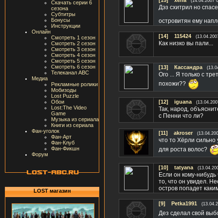
[15]
xena
(14.04.2007 
Скачать серии 6
Дэз схитрил но спасе
сезона
Субтитры
Бонусы
островитян ему нап
Инструкции
Онлайн
[14]
115424
(13.04.200
Смотреть 1 сезон
Как низко вы пали...
Смотреть 2 сезон
Смотреть 3 сезон
Смотреть 4 сезон
Смотреть 5 сезон
Смотреть 6 сезон
[13]
Кассандра
(13.0
Телеканал ABC
Ого ... Я только с тр
Медиа
похожи??
Рекламные ролики
Мобизоды
Lost Puzzle
Обои
[12]
iguana
(13.04.200
Lost:The Video
Так, народ, объясни
Game
с Пенни что ли?
Музыка из сериала
Книги из сериала
Фан-уголок
[11]
akroser
(13.04.20
Фан-Арт
что то Хёрли сильно
Фан-Клуб
Фан-Фикшн
для роста волос?
Форум
[10]
tatyana
(13.04.20
Если он кому-нибудь 
то, что он увидел. Н
остров попадет каки
LOST магазин
[9]
Petka1991
(13.04.
Дез сделал свой выб