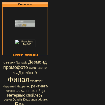
Статистика
Дезмонд
съемки
Namaste
промофото
юмор
He's Our
Джейкоб
You
Финал
Whatever
рейтинг
5
Happened Happened
пасхальные яйца
сезон
Интервью
спойлеры
абрамс
теория
Dead is Dead
Итан
Бен