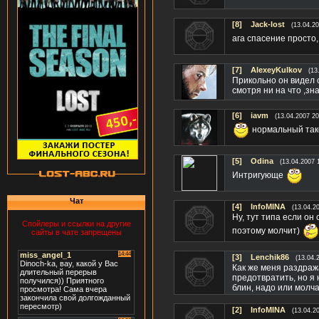
[8]
Jack-lost
(13.04.20
ага спасение просто,
[7]
AlexeyKulkov
(13
Прикольно он видел с
смотря ни на что ,зн
[6]
iavm
(13.04.2007 20
нормальный так
[5]
Odina
(13.04.2007 
Интригующе
Чат
[4]
InfoMINA
(13.04.2
Ну, тут типа если он
Спойлеры и ссылки на другие
поэтому молчит)
сайты в чате запрещены
[3]
Lenchik86
(13.04.
Как же меня раздража
предотвратить, но я н
блин, надо или молчат
[2]
InfoMINA
(13.04.2