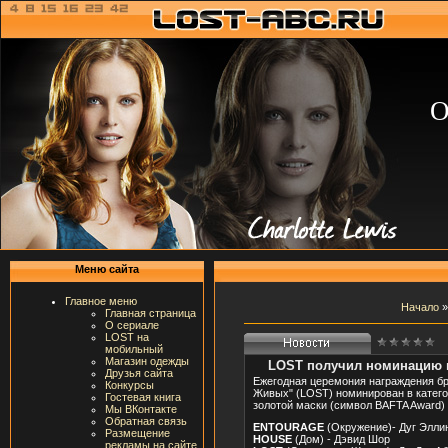
О
Меню сайта
Главное меню
Начало
Главная страница
О сериале
LOST на
мобильный
Магазин одежды
LOST получил номинацию 
Друзья сайта
Ежегодная церемония награждения бр
Конкурсы
Живых" (LOST) номинирован в катег
Гостевая книга
золотой маски (символ BAFTA Award) 
Мы ВКонтакте
Обратная связь
ENTOURAGE
(Окружение)- Дуг Эллин
Размещение
HOUSE
(Дом) - Дэвид Шор
рекламы на сайте