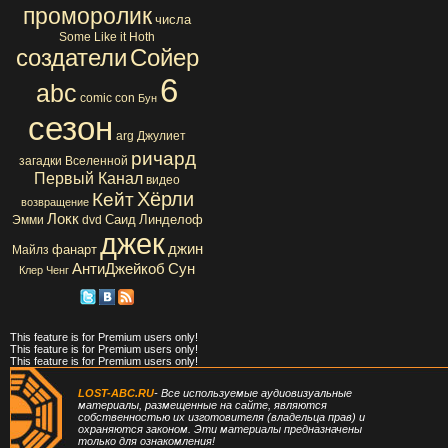
проморолик
числа
Some Like it Hoth
создатели
Сойер
6
abc
comic con
Бун
сезон
arg
Джулиет
ричард
загадки Вселенной
Первый Канал
видео
Хёрли
Кейт
возвращение
Локк
Саид
Линделоф
Эмми
dvd
джек
джин
фанарт
Майлз
АнтиДжейкоб
Сун
Клер
Ченг
This feature is for Premium users only!
This feature is for Premium users only!
This feature is for Premium users only!
LOST-ABC.RU
- Все используемые аудиовизуальные
материалы, размещенные на сайте, являются
собственностью их изготовителя (владельца прав) и
охраняются законом. Эти материалы предназначены
только для ознакомления!