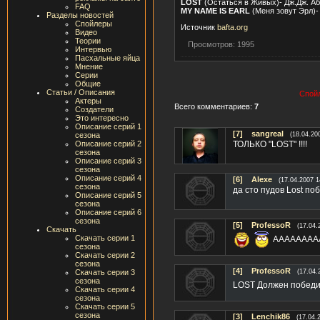
LOST
(Остаться в Живых)- Дж.Дж. Аб
FAQ
MY NAME IS EARL
(Меня зовут Эрл)-
Разделы новостей
Спойлеры
Источник
bafta.org
Видео
Теории
Просмотров: 1995
Интервью
Пасхальные яйца
Мнение
Серии
Общие
Статьи / Описания
Спойл
Актеры
Всего комментариев:
7
Создатели
Это интересно
Описание серий 1
[7]
sangreal
сезона
(18.04.20
Описание серий 2
ТОЛЬКО "LOST" !!!!
сезона
Описание серий 3
сезона
Описание серий 4
[6]
Alexe
(17.04.2007 1
сезона
да сто пудов Lost по
Описание серий 5
сезона
Описание серий 6
сезона
[5]
ProfessoR
(17.04.
Скачать
Скачать серии 1
АААААААА
сезона
Скачать серии 2
сезона
[4]
ProfessoR
Скачать серии 3
(17.04.
сезона
LOST Должен победи
Скачать серии 4
сезона
Скачать серии 5
сезона
[3]
Lenchik86
(17.04.