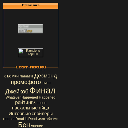
Статистика
Дезмонд
съемки
Namaste
промофото
юмор
Финал
Джейкоб
Whatever Happened Happened
рейтинг
5 сезон
пасхальные яйца
Интервью
спойлеры
абрамс
теория
Dead is Dead
Итан
Бен
мнение