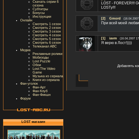
Скачать серии 6
LOST - FOREVER!!! GO
сезона
LOSTу!!!
Субтитры
Бонусы
Инструкции
[2]
Gmord
(16.04.2007
Онлайн
При всей моей любви
Смотреть 1 сезон
Смотреть 2 сезон
Смотреть 3 сезон
Смотреть 4 сезон
[1]
iavm
Смотреть 5 сезон
(16.04.2007 17
Смотреть 6 сезон
Я верю в Лост!))))
Телеканал ABC
Медиа
Рекламные ролики
Мобизоды
Lost Puzzle
Обои
Добавлять ко
Lost:The Video
Game
Музыка из сериала
Книги из сериала
Фан-уголок
Фан-Арт
Фан-Клуб
Фан-Фикшн
Форум
LOST магазин