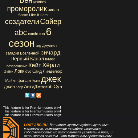
Бен
мнение
проморолик
числа
Some Like it Hoth
создатели
Сойер
6
abc
comic con
сезон
arg
Джулиет
ричард
загадки Вселенной
Первый Канал
видео
Хёрли
Кейт
возвращение
Локк
Саид
Линделоф
Эмми
dvd
джек
фанарт
Майлз
Кьюз
джин
АнтиДжейкоб
Сун
Клер
This feature is for Premium users only!
This feature is for Premium users only!
This feature is for Premium users only!
LOST-ABC.RU
- Все используемые аудиовизуальные
материалы, размещенные на сайте, являются
собственностью их изготовителя (владельца прав) и
охраняются законом. Эти материалы предназначены