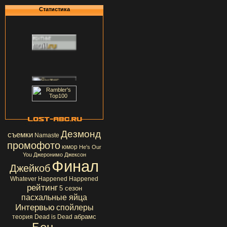
Статистика
Дезмонд
съемки
Namaste
промофото
юмор
He's Our
You
Джеронимо Джексон
Финал
Джейкоб
Whatever Happened Happened
рейтинг
5 сезон
пасхальные яйца
Интервью
спойлеры
абрамс
теория
Dead is Dead