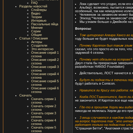
FAQ
Локк сделает что угодно, если его
Разделы новостей
Альберт, возможно, пытается сверг
Спойлеры
особенный, так как немедленно излеч
Видео
Человеком за занавесом может быт
Теории
Эпизод "Человек за занавесом" отв
Интервью
Мы узнаем больше о Джейкобе на 
Пасхальные яйца
Мнение
Вопросы:
Серии
Общие
Том цитировал Алвара Хансо во в
Статьи / Описания
году больше не будет поддельных ко
Актеры
Почему Карлтон был таким злым 
Создатели
сказал, что это просто из-за того, ч
Это интересно
задумкой 4 сезона.
Описание серий 1
сезона
Почему нет обезьян на острове?
Описание серий 2
Джуп стала бы прекрасным завершение
сезона
разработках HANSO Foundation)
Описание серий 3
сезона
Действительно, ЛОСТ начнется в я
Описание серий 4
сезона
Будут ли подкасты в течении пе
Описание серий 5
будут работать в Comicon.
сезона
Описание серий 6
Нравится ли Крису его работа: к
сезона
Скачать
Когда ЛОСТзакончится, даст ли 
Скачать серии 1
не закончится. И Карлтон все еще на
сезона
Скачать серии 2
Где-то в прошлом Херли мы виде
сезона
никогда не являлась Херли до его при
Скачать серии 3
сезона
3 вещи случаются в каждом подк
Скачать серии 4
на вопрос Карлтона так: "это интер
сезона
работает только на подкастах или 
Скачать серии 5
"Страшная Бетти", "Анатомия страсти
сезона