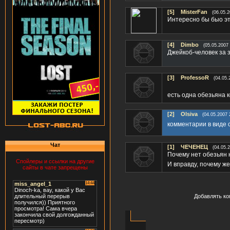
[5]
MisterFan
(06.05.2
Интересно бы быо эт
[4]
Dimbo
(05.05.2007 
Джейкоб-человек за 
[3]
ProfessoR
(04.05.
есть одна обезьяна 
[2]
Olsiva
(04.05.2007 
комментарии в виде
Чат
[1]
ЧЕЧЕНЕЦ
(04.05.
Почему нет обезьян 
Спойлеры и ссылки на другие
И вправду, почему ж
сайты в чате запрещены
Добавлять ко