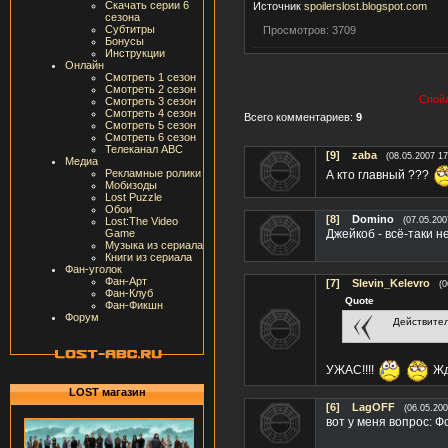
Скачать серии 6
Источник
spoilerslost.blogspot.com
сезона
Субтитры
Просмотров: 3709
Бонусы
Инструкции
Онлайн
Смотреть 1 сезон
Смотреть 2 сезон
Спойл
Смотреть 3 сезон
Смотреть 4 сезон
Всего комментариев:
9
Смотреть 5 сезон
Смотреть 6 сезон
Телеканал ABC
[9]
zaba
(08.05.2007 17
Медиа
Рекламные ролики
А кто главный ???
Мобизоды
Lost Puzzle
Обои
[8]
Domino
Lost:The Video
(07.05.200
Game
Джейкоб - всё-таки н
Музыка из сериала
Книги из сериала
Фан-уголок
Фан-Арт
[7]
Slevin_Kelevro
(0
Фан-Клуб
Quote
Фан-Фикшн
Форум
Действител
УЖАС!!!!
Жд
LOST магазин
[6]
LagOFF
(06.05.200
вот у меня вопрос: 