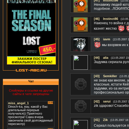
[47]
Instinct86
(13.05
Ненавижу людей кото
подобное...ЛОХИ!!!
[46]
Instinct86
(13.05
Наконец то война с 
казнят жестко
[45]
iavm
(13.05.2007 
мы взорвем их к 
[44]
alia
(13.05.2007 23
Задумка сериала рули
[43]
Semkiller
(13.05.
не знаю как многие, 
Чат
классные, кстати Кей
задумки, из-за интри
Спойлеры и ссылки на другие
профессионально ору
сайты в чате запрещены
[42]
serui
(13.05.2007 
zik здарово! Спасибо
[41]
Zik
(13.05.2007 18:
Сериал пользуется п