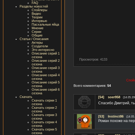
FAQ
Разделы новостей
Спойлеры
Видео
Теории
Интервью
Пасхальные яйца
Мнение
Серии
Общие
Статьи / Описания
Актеры
Создатели
Это интересно
Описание серий 1
сезона
Просмотров: 4133
Описание серий 2
сезона
Описание серий 3
сезона
Описание серий 4
сезона
Спойл
Описание серий 5
Всего комментариев:
54
сезона
Описание серий 6
сезона
Скачать
[54]
soer958
(14.05.20
Скачать серии 1
Спасибо Дмитрий, т
сезона
Скачать серии 2
сезона
Скачать серии 3
[53]
Instinct86
(14.05
сезона
Роман похоже на пер
Скачать серии 4
сезона
Скачать серии 5
сезона