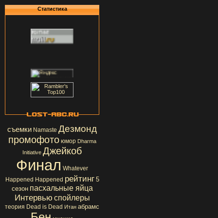
Статистика
Дезмонд
съемки
Namaste
промофото
юмор
Dharma
Джейкоб
Initiative
Финал
Whatever
рейтинг
5
Happened Happened
пасхальные яйца
сезон
Интервью
спойлеры
абрамс
теория
Dead is Dead
Итан
Бен