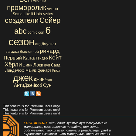
мнение
проморолик
числа
Some Like it Hoth
Майкл
создатели
Сойер
6
abc
comic con
сезон
arg
Джулиет
ричард
загадки Вселенной
Кейт
Первый Канал
видео
Хёрли
Локк
Саид
Эмми
dvd
Линделоф
фанарт
Майлз
Кьюз
джек
джин
Ченг
АнтиДжейкоб
Сун
This feature is for Premium users only!
This feature is for Premium users only!
This feature is for Premium users only!
LOST-ABC.RU
- Все используемые аудиовизуальные
материалы, размещенные на сайте, являются
собственностью их изготовителя (владельца прав) и
охраняются законом. Эти материалы предназначены