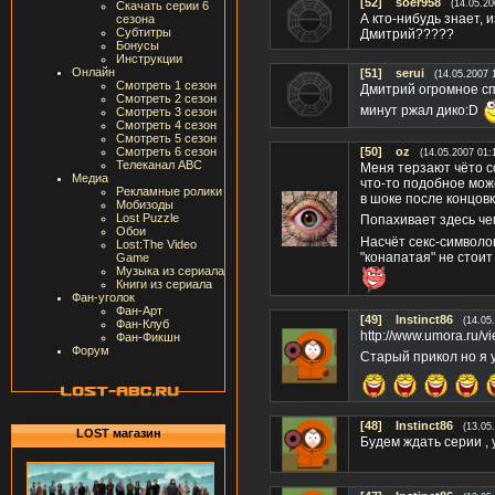
[52]
soer958
(14.05.20
Скачать серии 6
А кто-нибудь знает, 
сезона
Субтитры
Дмитрий?????
Бонусы
Инструкции
Онлайн
[51]
serui
(14.05.2007 
Смотреть 1 сезон
Дмитрий огромное спа
Смотреть 2 сезон
минут ржал дико:D
Смотреть 3 сезон
Смотреть 4 сезон
Смотреть 5 сезон
Смотреть 6 сезон
[50]
oz
(14.05.2007 01:
Телеканал ABC
Меня терзают чёто с
Медиа
что-то подобное мож
Рекламные ролики
в шоке после концовк
Мобизоды
Lost Puzzle
Попахивает здесь чем
Обои
Насчёт секс-символов
Lost:The Video
"конапатая" не стоит
Game
Музыка из сериала
Книги из сериала
Фан-уголок
Фан-Арт
[49]
Instinct86
(14.05
Фан-Клуб
http://www.umora.ru
Фан-Фикшн
Форум
Старый прикол но я у
[48]
Instinct86
(13.05
LOST магазин
Будем ждать серии , 