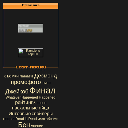
Статистика
Дезмонд
съемки
Namaste
промофото
юмор
Финал
Джейкоб
Whatever Happened Happened
рейтинг
5 сезон
пасхальные яйца
Интервью
спойлеры
абрамс
теория
Dead is Dead
Итан
Бен
мнение