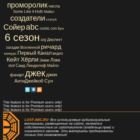
проморолик
числа
Some Like it Hoth
Майкл
создатели
статуя
abc
Сойер
comic con
Бун
6 сезон
arg
Джулиет
ричард
загадки Вселенной
Первый Канал
видео
конкурс
Хёрли
Кейт
Локк
Эмми
Саид
Линделоф
dvd
Майлз
джек
джин
фанарт
АнтиДжейкоб
Сун
This feature is for Premium users only!
This feature is for Premium users only!
This feature is for Premium users only!
LOST-ABC.RU
- Все используемые аудиовизуальные
материалы, размещенные на сайте, являются
собственностью их изготовителя (владельца прав) и
охраняются законом. Эти материалы предназначены
только для ознакомления!