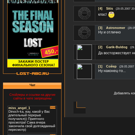
[4]
Sitis
(29.05.2007 20
клас!
[3]
Astronomer
(29.0
Ну и отлично
[2]
Garik-Buldog
(29
Да восторжествует не
[1]
Сойер
(29.05.2007 
Ну наконец-то...
Чат
Добавлять ко
Спойлеры и ссылки на другие
сайты в чате запрещены