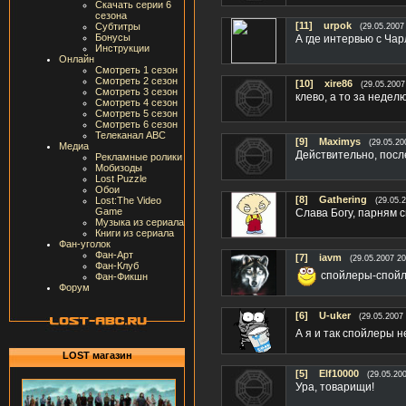
Скачать серии 6
сезона
[11]
urpok
Субтитры
(29.05.2007
Бонусы
А где интервью с Ча
Инструкции
Онлайн
Смотреть 1 сезон
Смотреть 2 сезон
[10]
xire86
(29.05.2007
Смотреть 3 сезон
клево, а то за неделю все у
Смотреть 4 сезон
Смотреть 5 сезон
Смотреть 6 сезон
Телеканал ABC
[9]
Maximys
(29.05.20
Медиа
Действительно, после
Рекламные ролики
Мобизоды
Lost Puzzle
Обои
[8]
Gathering
Lost:The Video
(29.05.
Game
Слава Богу, парням с
Музыка из сериала
Книги из сериала
Фан-уголок
Фан-Арт
[7]
iavm
(29.05.2007 20
Фан-Клуб
спойлеры-спойл
Фан-Фикшн
Форум
[6]
U-uker
(29.05.2007 
А я и так спойлеры н
LOST магазин
[5]
Elf10000
(29.05.20
Ура, товарищи!