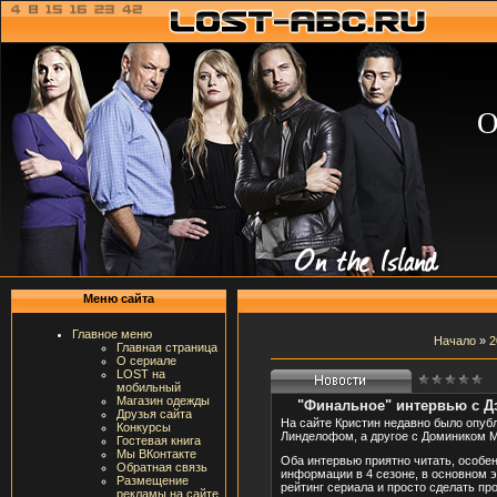
О
Меню сайта
Главное меню
Начало
»
2
Главная страница
О сериале
LOST на
мобильный
Магазин одежды
"Финальное" интервью с 
Друзья сайта
На сайте Кристин недавно было опу
Конкурсы
Линделофом, а другое с Домиником М
Гостевая книга
Мы ВКонтакте
Оба интервью приятно читать, особен
Обратная связь
информации в 4 сезоне, в основном э
Размещение
рейтинг сериала и просто cделать пр
рекламы на сайте