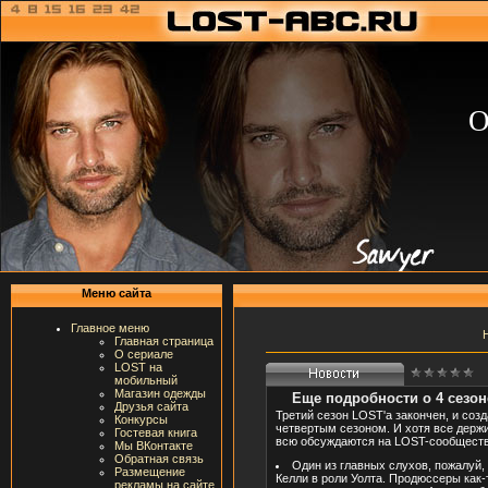
О
Меню сайта
Главное меню
Главная страница
О сериале
LOST на
мобильный
Магазин одежды
Еще подробности о 4 сезон
Друзья сайта
Третий сезон LOST'а закончен, и созд
Конкурсы
четвертым сезоном. И хотя все держи
Гостевая книга
всю обсуждаются на LOST-сообществ
Мы ВКонтакте
Обратная связь
Один из главных слухов, пожалуй,
Размещение
Келли в роли Уолта. Продюссеры как-т
рекламы на сайте