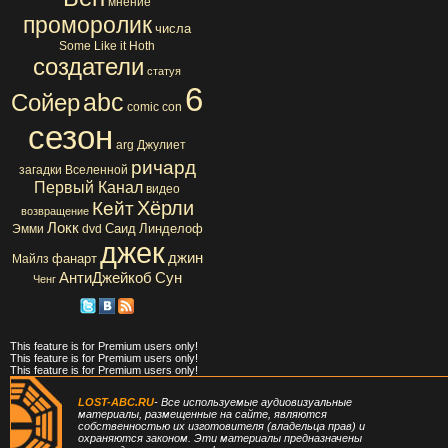
мнение
проморолик
числа
Some Like it Hoth
создатели
статуя
6
abc
Сойер
comic con
сезон
arg
Джулиет
ричард
загадки Вселенной
Первый Канал
видео
Хёрли
Кейт
возвращение
Локк
Саид
Линделоф
Эмми
dvd
джек
джин
фанарт
Майлз
АнтиДжейкоб
Сун
Ченг
This feature is for Premium users only!
This feature is for Premium users only!
This feature is for Premium users only!
LOST-ABC.RU
- Все используемые аудиовизуальные
материалы, размещенные на сайте, являются
собственностью их изготовителя (владельца прав) и
охраняются законом. Эти материалы предназначены