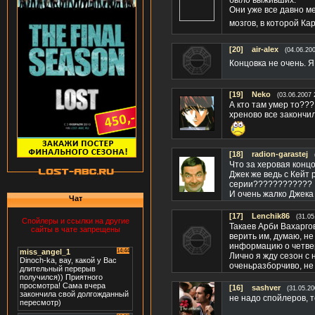
было выживших.
Они уже все давно м
мозгов, в которой Ка
[20]
air-alex
(04.06.20
Концовка не очень. Я
[19]
Neko
(03.06.2007 
А кто там умер то??
хреново все закончи
[18]
radion-garastej
Что за херовая концо
Джек же ведь с Кейт
серии????????????
И очень жалко Джека
Чат
[17]
Lenchik86
(31.05
Спойлеры и ссылки на другие
Такаев Арби Вахарго
сайты в чате запрещены
верить им, думаю, не
информацию о четвер
Лично я жду сезон с 
оченьразборчиво, не
[16]
sashver
(31.05.20
не надо спойлеров, 