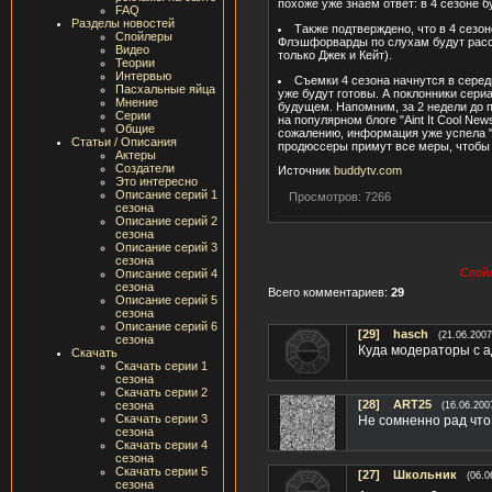
похоже уже знаем ответ: в 4 сезоне
FAQ
Разделы новостей
Также подтверждено, что в 4 сезон
Спойлеры
Флэшфорварды по слухам будут расск
Видео
только Джек и Кейт).
Теории
Интервью
Съемки 4 сезона начнутся в середи
Пасхальные яйца
уже будут готовы. А поклонники сери
Мнение
будущем. Напомним, за 2 недели до 
Серии
на популярном блоге "Aint It Cool Ne
Общие
сожалению, информация уже успела "
Статьи / Описания
продюссеры примут все меры, чтобы 
Актеры
Создатели
Источник
buddytv.com
Это интересно
Описание серий 1
Просмотров: 7266
сезона
Описание серий 2
сезона
Описание серий 3
сезона
Спойл
Описание серий 4
сезона
Всего комментариев:
29
Описание серий 5
сезона
Описание серий 6
[29]
hasch
(21.06.2007
сезона
Куда модераторы с а
Скачать
Скачать серии 1
сезона
Скачать серии 2
[28]
ART25
сезона
(16.06.200
Скачать серии 3
Не сомненно рад что
сезона
Скачать серии 4
сезона
Скачать серии 5
[27]
Школьник
(06.0
сезона