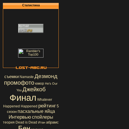
Статистика
Дезмонд
съемки
Namaste
промофото
юмор
He's Our
Джейкоб
You
Финал
Whatever
рейтинг
5
Happened Happened
пасхальные яйца
сезон
Интервью
спойлеры
абрамс
теория
Dead is Dead
Итан
Бен