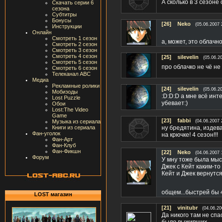
А сколько в 3 сезон
Скачать серии 6
сезона
Субтитры
Бонусы
[26]
Neko
(05.06.2007 
Инструкции
Онлайн
Смотреть 1 сезон
а, может, это облачн
Смотреть 2 сезон
Смотреть 3 сезон
Смотреть 4 сезон
[25]
silevelin
(05.06.2
Смотреть 5 сезон
про облачко не чё не
Смотреть 6 сезон
Телеканал ABC
Медиа
Рекламные ролики
[24]
silevelin
(05.06.2
Мобизоды
:D:D:D а мне всё интер
Lost Puzzle
убевает:)
Обои
Lost:The Video
Game
[23]
fabbi
Музыка из сериала
(04.06.2007 
Книги из сериала
ну бредятина, издева
Фан-уголок
на крючке! 4 сезон!!!
Фан-Арт
Фан-Клуб
Фан-Фикшн
[22]
Neko
(04.06.2007 
Форум
У мну тоже была мысл
Джек с Кейт каким-то
Кейт и Джек вернутся 
общем...быстрей бы 4
LOST магазин
[21]
vinitubr
(04.06.20
Да никого там не спа