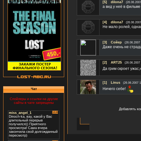
[5]
dilona7
(26.06.2007
а вид у неё в фильме
[4]
dilona7
(26.06.2007
Не мало ролей, однако , не
[3]
Сойер
(26.06.2007 
Даже очень не страда
[2]
ART25
(26.06.2007 
Да грим скроет ужас,
[1]
Linus
(26.06.2007 1
Ничего себе!
Чат
Спойлеры и ссылки на другие
сайты в чате запрещены
Добавлять ко