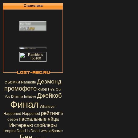
Статистика
Дезмонд
съемки
Namaste
промофото
юмор
He's Our
Джейкоб
You
Dharma Initiative
Финал
Whatever
рейтинг
5
Happened Happened
пасхальные яйца
сезон
Интервью
спойлеры
абрамс
теория
Dead is Dead
Итан
Бен