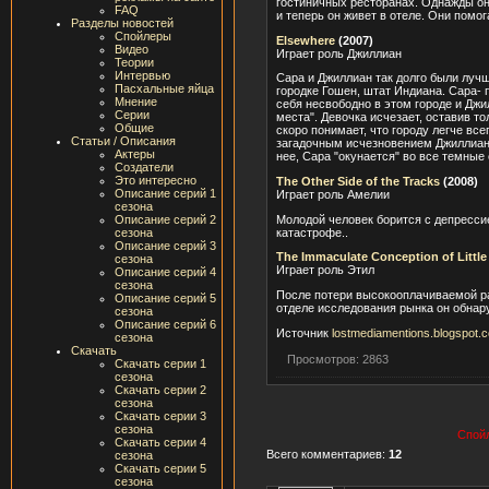
гостиничных ресторанах. Однажды он
FAQ
и теперь он живет в отеле. Они помо
Разделы новостей
Спойлеры
Elsewhere
(2007)
Видео
Играет роль Джиллиан
Теории
Интервью
Сара и Джиллиан так долго были лучш
Пасхальные яйца
городке Гошен, штат Индиана. Сара- 
Мнение
себя несвободно в этом городе и Джи
Серии
места". Девочка исчезает, оставив т
Общие
скоро понимает, что городу легче вс
Статьи / Описания
загадочным исчезновением Джиллиан.
Актеры
нее, Сара "окунается" во все темные
Создатели
Это интересно
The Other Side of the Tracks
(2008)
Описание серий 1
Играет роль Амелии
сезона
Молодой человек борится с депресси
Описание серий 2
катастрофе..
сезона
Описание серий 3
The Immaculate Conception of Little
сезона
Играет роль Этил
Описание серий 4
сезона
После потери высокооплачиваемой ра
Описание серий 5
отделе исследования рынка он обнар
сезона
Описание серий 6
Источник
lostmediamentions.blogspot.
сезона
Скачать
Просмотров: 2863
Скачать серии 1
сезона
Скачать серии 2
сезона
Скачать серии 3
сезона
Спойл
Скачать серии 4
Всего комментариев:
12
сезона
Скачать серии 5
сезона