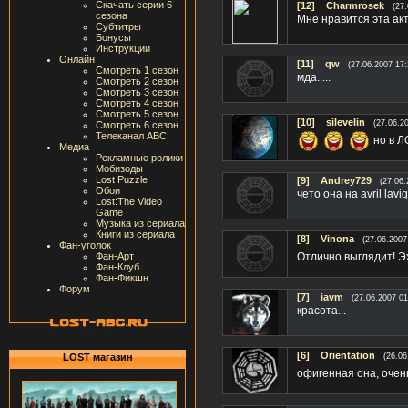
Скачать серии 6
[12]
Charmrosek
(27
сезона
Мне нравится эта ак
Субтитры
Бонусы
Инструкции
Онлайн
[11]
qw
(27.06.2007 17:
Смотреть 1 сезон
мда.....
Смотреть 2 сезон
Смотреть 3 сезон
Смотреть 4 сезон
Смотреть 5 сезон
[10]
silevelin
(27.06.2
Смотреть 6 сезон
Телеканал ABC
но в Л
Медиа
Рекламные ролики
Мобизоды
Lost Puzzle
[9]
Andrey729
(27.06.
Обои
чето она на avril la
Lost:The Video
Game
Музыка из сериала
Книги из сериала
[8]
Vinona
(27.06.2007
Фан-уголок
Отлично выглядит! Э
Фан-Арт
Фан-Клуб
Фан-Фикшн
Форум
[7]
iavm
(27.06.2007 01
красота...
[6]
Orientation
LOST магазин
(26.06
офигенная она, очен