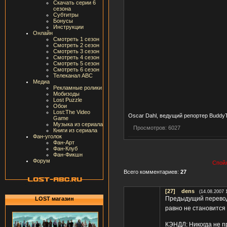
Скачать серии 6
сезона
Субтитры
Бонусы
Инструкции
Онлайн
Смотреть 1 сезон
Смотреть 2 сезон
Смотреть 3 сезон
Смотреть 4 сезон
Смотреть 5 сезон
Смотреть 6 сезон
Телеканал ABC
Медиа
Рекламные ролики
Мобизоды
Lost Puzzle
Обои
Lost:The Video
Oscar Dahl, ведущий репортер BuddyT
Game
Музыка из сериала
Просмотров: 6027
Книги из сериала
Фан-уголок
Фан-Арт
Фан-Клуб
Фан-Фикшн
Форум
Спойл
Всего комментариев:
27
[27]
dens
(14.08.2007 
Предыдущий перевод 
LOST магазин
равно не становится
КЭНДЛ: Никогда не пр