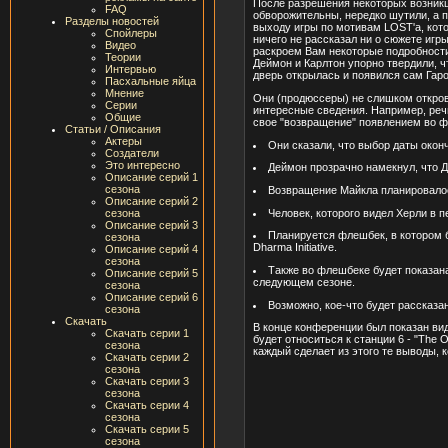
После разрешения некоторых возникш
FAQ
обворожительны, нередко шутили, а 
Разделы новостей
выходу игры по мотивам LOST'a, кото
Спойлеры
ничего не рассказал ни о сюжете игр
Видео
раскроем Вам некоторые подробности
Теории
Деймон и Карлтон упорно твердили, 
Интервью
дверь открылась и появился сам Гар
Пасхальные яйца
Мнение
Они (продюссеры) не слишком откров
Серии
интересные сведения. Например, речь 
Общие
свое "возвращение" появлением во ф
Статьи / Описания
Актеры
Они сказали, что выбор даты окон
Создатели
Это интересно
Деймон прозрачно намекнул, что Д
Описание серий 1
сезона
Возвращение Майкла планировалось
Описание серий 2
Человек, которого видел Херли в 
сезона
Описание серий 3
Планируется флешбек, в котором б
сезона
Dharma Initiative.
Описание серий 4
сезона
Также во флешбеке будет показана
Описание серий 5
следующем сезоне.
сезона
Описание серий 6
Возможно, кое-что будет рассказа
сезона
Скачать
В конце конференции был показан вид
Скачать серии 1
будет относиться к станции 6 - "The 
сезона
каждый сделает из этого те выводы, 
Скачать серии 2
сезона
Скачать серии 3
сезона
Скачать серии 4
сезона
Скачать серии 5
сезона