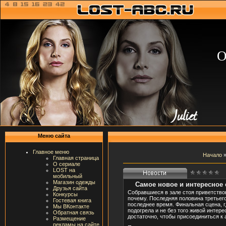
О
Меню сайта
Главное меню
Начало
Главная страница
О сериале
LOST на
мобильный
Магазин одежды
Самое новое и интересное 
Друзья сайта
Собравшиеся в зале стоя приветство
Конкурсы
почему. Последняя половина третьего
Гостевая книга
последнее время. Финальная сцена, г
Мы ВКонтакте
подогрела и не без того живой интере
Обратная связь
достаточно, чтобы присоединиться к
Размещение
рекламы на сайте