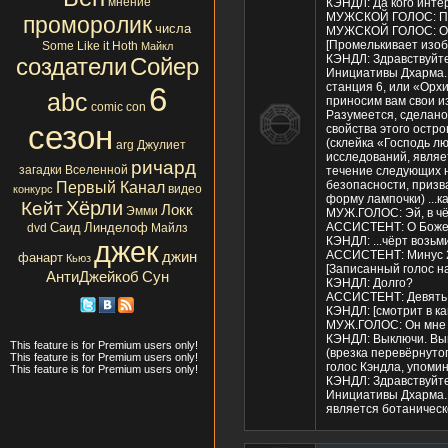
мнение
КЭНДЛ: Да кого интер
МУЖСКОЙ ГОЛОС: Пер
проморолик
числа
МУЖСКОЙ ГОЛОС: От
[Промелькивает изо
Some Like it Hoth
Майкл
КЭНДЛ: Здравствуйте
создатели
Сойер
Инициативы Дхарма. К
станция 6, или «Орхи
6
abc
приносим вам свои из
comic con
Разумеется, сделано
сезон
свойства этого остр
(склейка «Господь лю
arg
Джулиет
исследований, являе
ричард
загадки Вселенной
течение следующих 
безопасности, призв
Первый Канал
видео
конкурс
форму лампочки) ...к
Хёрли
Кейт
Локк
Эмми
МУЖ.ГОЛОС: Эй, в чё
Саид
Линделоф
АССИСТЕНТ: О Боже,
dvd
Майлз
КЭНДЛ: ...чёрт возьм
джек
АССИСТЕНТ: Минус 
джин
фанарт
Кьюз
[Записанный голос на
АнтиДжейкоб
Сун
КЭНДЛ: Долго?
АССИСТЕНТ: Девять ми
КЭНДЛ: [смотрит в к
МУЖ.ГОЛОС: Он мне с
КЭНДЛ: Выключи. Вы
This feature is for Premium users only!
(врезка перевёрнуто
This feature is for Premium users only!
голос Кэндла, упоми
This feature is for Premium users only!
КЭНДЛ: Здравствуйте
Инициативы Дхарма. 
является ботаническ