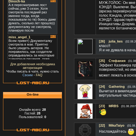
МУЖ.ГОЛОС: Он мне с
КЭНДЛ: Выключи. Вы
(врезка перевёрнуто
голос Кэндла, упоми
КЭНДЛ: Здравствуйте
Инициативы Дхарма. 
является ботаническ
[26]
julia_kes
(02.08.2
класс!!
Я и не думала в нача
[25]
Стефания
(01.08
Для добавления необходима
Эффект Казимира про
авторизация
поверхностей, но име
Чтобы писать в чате, нужно стать
может лежать в осно
Своим
-
FAQ
[24]
Gathering
(01.08
Вычитал в википедии
On-line
виртуальные частицы
[23]
MRBS
(01.08.2007
Онлайн всего:
28
Гостей:
28
Пользователей:
0
[22]
MikaTaiyo
(01.08
Наслаждайтесь