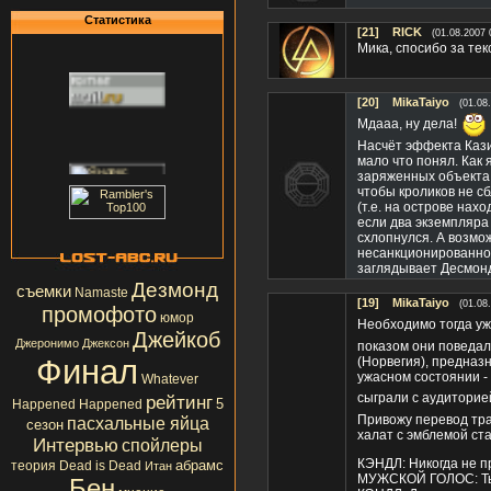
Статистика
[21]
RICK
(01.08.2007 
Мика, спосибо за текс
[20]
MikaTaiyo
(01.08
Мдааа, ну дела!
Насчёт эффекта Кази
мало что понял. Как 
заряженных объекта 
чтобы кроликов не с
(т.е. на острове нах
если два экземпляра
схлопнулся. А возмо
несанкционированно 
заглядывает Десмон
Дезмонд
съемки
Namaste
[19]
MikaTaiyo
(01.08
промофото
юмор
Необходимо тогда уж
Джейкоб
Джеронимо Джексон
показом они поведал
Финал
(Норвегия), предназн
ужасном состоянии - 
Whatever
сыграли с аудиторией
рейтинг
5
Happened Happened
Привожу перевод тра
пасхальные яйца
сезон
халат с эмблемой ста
Интервью
спойлеры
КЭНДЛ: Никогда не пр
абрамс
теория
Dead is Dead
Итан
МУЖСКОЙ ГОЛОС: Ты 
Бен