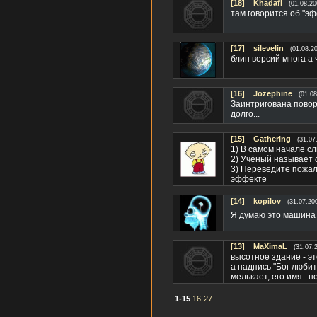
[18]
Khadafi
(01.08.20
там говорится об "э
[17]
silevelin
(01.08.2
блин версий многа а 
[16]
Jozephine
(01.08
Заинтригована повор
долго...
[15]
Gathering
(31.07
1) В самом начале с
2) Учёный называет 
3) Переведите пожалу
эффекте
[14]
kopilov
(31.07.20
Я думаю это машина 
[13]
MaXimaL
(31.07.
высотное здание - эт
а надпись "Бог любит
мелькает, его имя...не
1-15
16-27