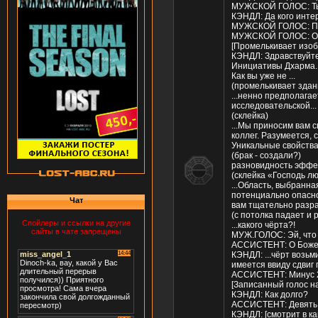
МУЖСКОЙ ГОЛОС: Ты 
КЭНДЛ: Да кого интер
МУЖСКОЙ ГОЛОС: Пер
МУЖСКОЙ ГОЛОС: От
[Промелькивает изо
КЭНДЛ: Здравствуйте
Инициативы Дхарма.
Как вы уже не ...
(промелькивает здан
...ненно предполагае
исследовательской...
(склейка)
...Мы приносим вам с
коллег. Разумеется, 
Уникальные свойства
(брак - создали?)
разновидность эффек
(склейка «Господь л
...Область, выбранн
потенциально опасно
Чат
вам тщательно разра
(с потолка падает и
Спойлеры и ссылки на другие
...какого чёрта?!
сайты в чате запрещены
МУЖ.ГОЛОС: Эй, что 
АССИСТЕНТ: О Боже,
КЭНДЛ: ...чёрт возьм
имеется ввиду сдвиг 
АССИСТЕНТ: Минус 
[Записанный голос на
КЭНДЛ: Как долго?
АССИСТЕНТ: Девять ми
КЭНДЛ: [смотрит в к