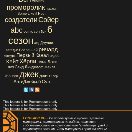
мнение
проморолик
числа
Some Like it Hoth
создатели
Сойер
6
abc
comic con
Бун
сезон
arg
Джулиет
ричард
загадки Вселенной
Первый Канал
видео
конкурс
Хёрли
Кейт
Локк
Эмми
Саид
Линделоф
dvd
Майлз
джек
джин
фанарт
Клер
АнтиДжейкоб
Сун
This feature is for Premium users only!
This feature is for Premium users only!
This feature is for Premium users only!
LOST-ABC.RU
- Все используемые аудиовизуальные
материалы, размещенные на сайте, являются
собственностью их изготовителя (владельца прав) и
охраняются законом. Эти материалы предназначены