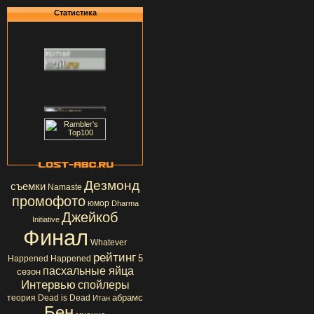
Статистика
Дезмонд
съемки
Namaste
промофото
юмор
Dharma
Джейкоб
Initiative
Финал
Whatever
рейтинг
5
Happened Happened
пасхальные яйца
сезон
Интервью
спойлеры
абрамс
теория
Dead is Dead
Итан
Бен