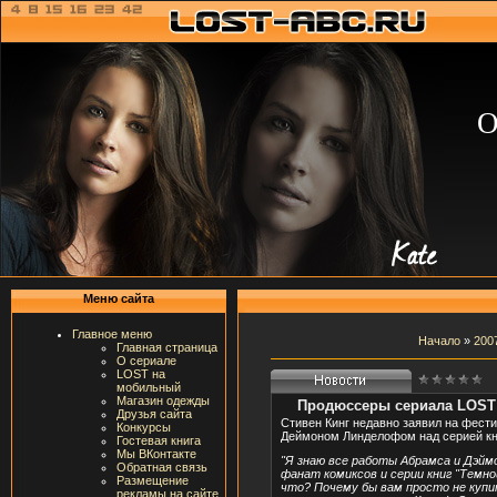
О
Меню сайта
Главное меню
Начало
»
200
Главная страница
О сериале
LOST на
мобильный
Магазин одежды
Продюссеры сериала LOST 
Друзья сайта
Стивен Кинг недавно заявил на фести
Конкурсы
Деймоном Линделофом над серией кни
Гостевая книга
Мы ВКонтакте
"Я знаю все работы Абрамса и Дэймо
Обратная связь
фанат комиксов и серии книг "Темной
Размещение
что? Почему бы вам просто не купит
рекламы на сайте