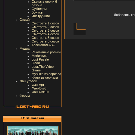
Скачать серии 6
сезона
Субтитры
Бонусы
Добавлять ко
Инструкции
Онлайн
Смотреть 1 сезон
Смотреть 2 сезон
Смотреть 3 сезон
Смотреть 4 сезон
Смотреть 5 сезон
Смотреть 6 сезон
Телеканал ABC
Медиа
Рекламные ролики
Мобизоды
Lost Puzzle
Обои
Lost:The Video
Game
Музыка из сериала
Книги из сериала
Фан-уголок
Фан-Арт
Фан-Клуб
Фан-Фикшн
Форум
LOST магазин