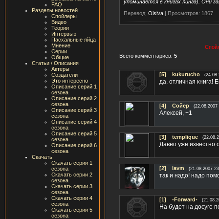
упоминается в книгах Кинга). Они з
FAQ
Разделы новостей
Перевод:
Olsiva
|
Просмотров: 1867
Спойлеры
Видео
Теории
Интервью
Пасхальные яйца
Мнение
Спойл
Серии
Всего комментариев:
5
Общие
Статьи / Описания
Актеры
[5]
kukurucho
Создатели
(24.08
Это интересно
да, отличная книга! 
Описание серий 1
сезона
Описание серий 2
сезона
[4]
Сойер
(22.08.2007 
Описание серий 3
Алексей, +1
сезона
Описание серий 4
сезона
Описание серий 5
[3]
templique
(22.08.
сезона
Давно уже известно 
Описание серий 6
сезона
Скачать
Скачать серии 1
[2]
iavm
сезона
(21.08.2007 23
Скачать серии 2
так и надо! надо пом
сезона
Скачать серии 3
сезона
Скачать серии 4
[1]
-Forward-
(21.08.2
сезона
На будет на досуге п
Скачать серии 5
сезона