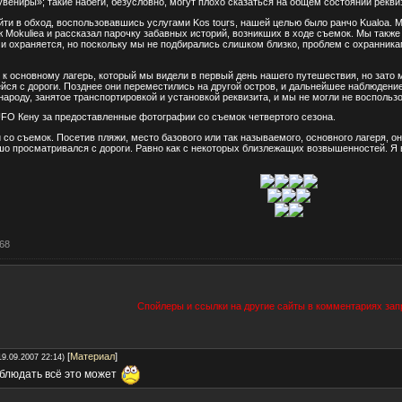
увениры»; такие набеги, безусловно, могут плохо сказаться на общем состоянии рекви
ти в обход, воспользовавшись услугами Kos tours, нашей целью было ранчо Kualoa. М
 Mokuliea и рассказал парочку забавных историй, возникших в ходе съемок. Мы также
 и охраняется, но поскольку мы не подбирались слишком близко, проблем с охранника
к основному лагерь, который мы видели в первый день нашего путешествия, но зато 
я с дороги. Позднее они переместились на другой остров, и дальнейшее наблюдение
роду, занятое транспортировкой и установкой реквизита, и мы не могли не воспольз
FO Кену за предоставленные фотографии со съемок четвертого сезона.
 со съемок. Посетив пляжи, место базового или так называемого, основного лагеря, 
шо просматривался с дороги. Равно как с некоторых близлежащих возвышенностей. Я 
68
Спойлеры и ссылки на другие сайты в комментариях за
[
Материал
]
19.09.2007 22:14)
аблюдать всё это может