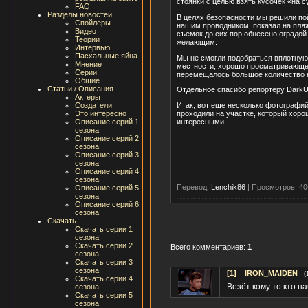
стоянки с целью взять кусочек «на с
FAQ
Разделы новостей
В целях безопасности мы решили пой
Спойлеры
нашим проводником, показал на пляж
Видео
съемок до сих пор обнесено оградой
Теории
желающим.
Интервью
Пасхальные яйца
Мы не смогли подобраться вплотную 
Мнение
местности, хорошо просматривающейс
Серии
перемещалось большое количество на
Общие
Статьи / Описания
Отдельное спасибо репортеру DarkU
Актеры
Итак, вот еще несколько фотографий
Создатели
проходили на участке, который хоро
Это интересно
интересными.
Описание серий 1
сезона
Описание серий 2
сезона
Описание серий 3
сезона
Описание серий 4
сезона
Перевод:
Lenchik86
|
Просмотров: 40
Описание серий 5
сезона
Описание серий 6
сезона
Скачать
Скачать серии 1
сезона
Скачать серии 2
Всего комментариев:
1
сезона
Скачать серии 3
сезона
[1]
IRON_MAIDEN
(
Скачать серии 4
Везёт кому то кто н
сезона
Скачать серии 5
сезона