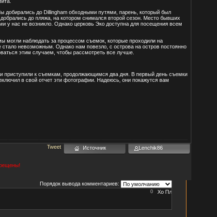
зита.
ы добирались до Dillingham обходными путями, парень, который был
 добрались до пляжа, на котором снимался второй сезон. Место бывших
ми у нас не возникло. Однако церковь Эко доступна для посещения всем
мы могли наблюдать за процессом съемок, которые проходили на
 стало невозможным. Однако нам повезло, с острова на остров постоянно
оваться этим случаем, чтобы рассмотреть все лучше.
они приступили к съемкам, продолжающимся два дня. В первый день съемки
включил в свой отчет эти фотографии. Надеюсь, они покажутся вам
Tweet
Источник
Lenchik86
прещены!
Порядок вывода комментариев:
0