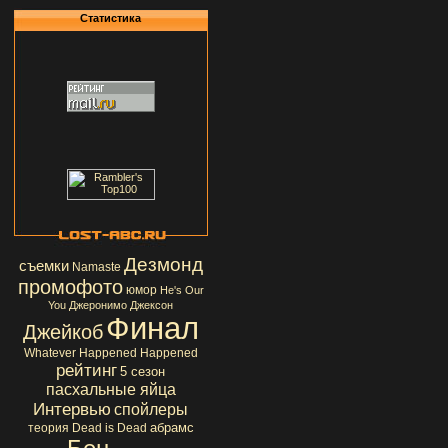
Статистика
Дезмонд
съемки
Namaste
промофото
юмор
He's Our
You
Джеронимо Джексон
Финал
Джейкоб
Whatever Happened Happened
рейтинг
5 сезон
пасхальные яйца
Интервью
спойлеры
абрамс
теория
Dead is Dead