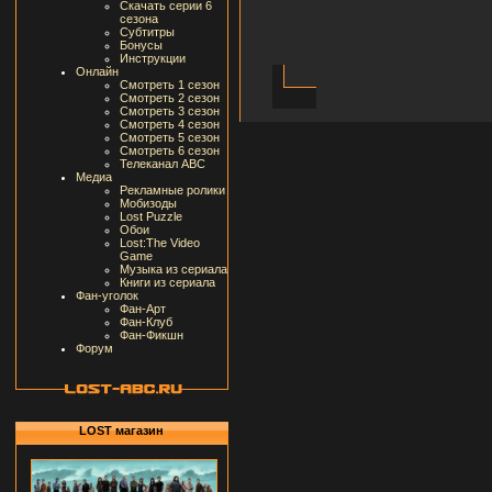
Скачать серии 6
сезона
Субтитры
Бонусы
Инструкции
Онлайн
Смотреть 1 сезон
Смотреть 2 сезон
Смотреть 3 сезон
Смотреть 4 сезон
Смотреть 5 сезон
Смотреть 6 сезон
Телеканал ABC
Медиа
Рекламные ролики
Мобизоды
Lost Puzzle
Обои
Lost:The Video
Game
Музыка из сериала
Книги из сериала
Фан-уголок
Фан-Арт
Фан-Клуб
Фан-Фикшн
Форум
LOST магазин