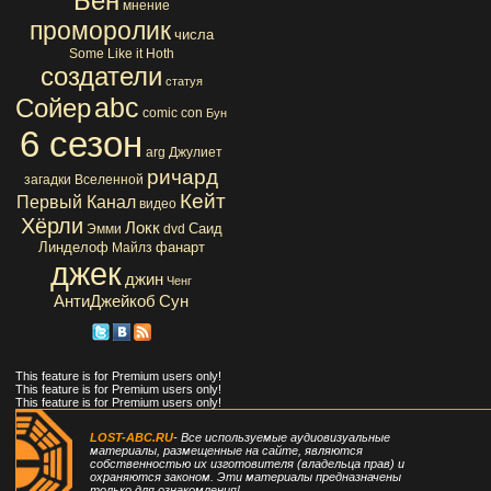
Бен
мнение
проморолик
числа
Some Like it Hoth
создатели
статуя
abc
Сойер
comic con
Бун
6 сезон
arg
Джулиет
ричард
загадки Вселенной
Кейт
Первый Канал
видео
Хёрли
Локк
Саид
Эмми
dvd
Линделоф
фанарт
Майлз
джек
джин
Ченг
АнтиДжейкоб
Сун
This feature is for Premium users only!
This feature is for Premium users only!
This feature is for Premium users only!
LOST-ABC.RU
- Все используемые аудиовизуальные
материалы, размещенные на сайте, являются
собственностью их изготовителя (владельца прав) и
охраняются законом. Эти материалы предназначены
только для ознакомления!